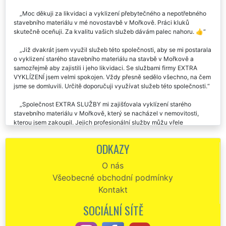
Moc děkuji za likvidaci a vyklizení přebytečného a nepotřebného
stavebního materiálu v mé novostavbě v Mořkově. Práci kluků
skutečně oceňuji. Za kvalitu vašich služeb dávám palec nahoru. 👍
Již dvakrát jsem využil služeb této společnosti, aby se mi postarala
o vyklizení starého stavebního materiálu na stavbě v Mořkově a
samozřejmě aby zajistili i jeho likvidaci. Se službami firmy EXTRA
VYKLÍZENÍ jsem velmi spokojen. Vždy přesně sedělo všechno, na čem
jsme se domluvili. Určitě doporučuji využívat služeb této společnosti.
Společnost EXTRA SLUŽBY mi zajišťovala vyklízení starého
stavebního materiálu v Mořkově, který se nacházel v nemovitosti,
kterou jsem zakoupil. Jejich profesionální služby můžu vřele
doporučit.
ODKAZY
Naše stavební společnost využívá celkem pravidelně vyklízecích
služeb této společnosti. Vždy se nám perfektně postarají o likvidaci a
O nás
vyklizení stavebního materiálu na našich stavbách v Mořkově. Jsou to
Všeobecné obchodní podmínky
skuteční profesionálové, kteří pracují v sobotu i v neděli. Jejich
odborné práce jednoznačně doporučujeme na základě naší velmi
Kontakt
pozitivních zkušeností.
SOCIÁLNÍ SÍTĚ