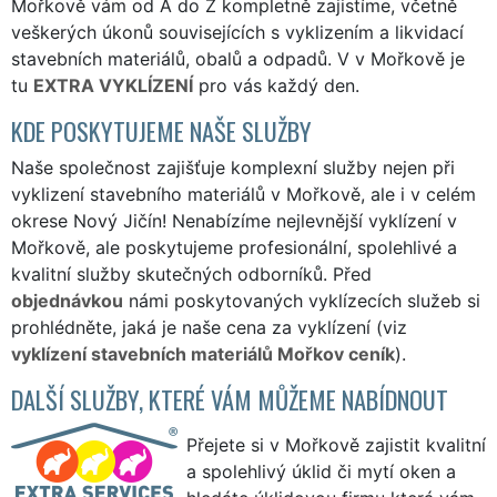
Mořkově vám od A do Z kompletně zajistíme, včetně
veškerých úkonů souvisejících s vyklizením a likvidací
stavebních materiálů, obalů a odpadů. V v Mořkově je
tu
EXTRA VYKLÍZENÍ
pro vás každý den.
KDE POSKYTUJEME NAŠE SLUŽBY
Naše společnost zajišťuje komplexní služby nejen při
vyklizení stavebního materiálů v Mořkově, ale i v celém
okrese Nový Jičín! Nenabízíme nejlevnější vyklízení v
Mořkově, ale poskytujeme profesionální, spolehlivé a
kvalitní služby skutečných odborníků. Před
objednávkou
námi poskytovaných vyklízecích služeb si
prohlédněte, jaká je naše cena za vyklízení (viz
vyklízení stavebních materiálů Mořkov ceník
).
DALŠÍ SLUŽBY, KTERÉ VÁM MŮŽEME NABÍDNOUT
Přejete si v Mořkově zajistit kvalitní
a spolehlivý úklid či mytí oken a