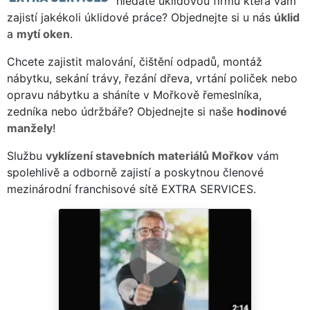
hledáte úklidovou firmu která vám
zajistí jakékoli úklidové práce? Objednejte si u nás
úklid
a
mytí oken
.
Chcete zajistit malování, čištění odpadů, montáž
nábytku, sekání trávy, řezání dřeva, vrtání poliček nebo
opravu nábytku a sháníte v Mořkově řemeslníka,
zedníka nebo údržbáře? Objednejte si naše
hodinové
manžely
!
Službu
vyklízení stavebních materiálů Mořkov
vám
spolehlivě a odborně zajistí a poskytnou členové
mezinárodní franchisové sítě EXTRA SERVICES.