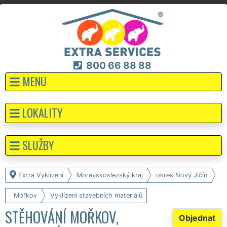
800 66 88 88
MENU
LOKALITY
SLUŽBY
Extra Vyklízení
Moravskoslezský kraj
okres Nový Jičín
Mořkov
Vyklízení stavebních materiálů
STĚHOVÁNÍ MOŘKOV,
Objednat