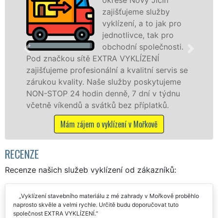
zajišťujeme služby
vyklízení, a to jak pro
jednotlivce, tak pro
obchodní společnosti.
Pod značkou sítě EXTRA VYKLÍZENÍ
v
zajišťujeme profesionální a kvalitní servis se
j
zárukou kvality. Naše služby poskytujeme
z
NON-STOP 24 hodin denně, 7 dní v týdnu
S
včetně víkendů a svátků bez příplatků.
Mám zájem o vyklízení v Mořkově
RECENZE
Recenze našich služeb vyklízení od zákazníků:
Vyklízení stavebního materiálu z mé zahrady v Mořkově proběhlo
naprosto skvěle a velmi rychle. Určitě budu doporučovat tuto
společnost EXTRA VYKLÍZENÍ.