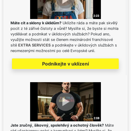
Máte cit a sklony k úklidům?
Uklízíte ráda a máte pak skvělý
pocit z té zářivé čistoty a vůně? Myslíte si, že byste si mohla
vydělávat a podnikat v úklidových službách? Pokud ano,
využijte možnosti stát se členem mezinárodní franchisové
sítě
EXTRA SERVICES
a podnikejte v úklidových službách s
neomezenými možnostmi po celé Evropské unii.
Podnikejte v uklízení
Jste zručný, šikovný, spolehlivý a ochotný člověk?
Máte
rád všestrannou práci a komunikaci s lidmi? Myslíte si, že