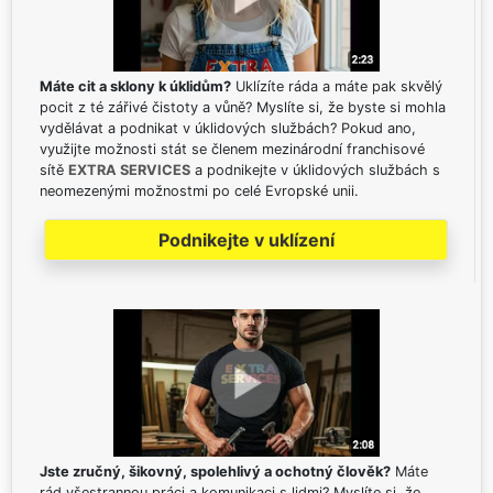
Máte cit a sklony k úklidům?
Uklízíte ráda a máte pak skvělý
pocit z té zářivé čistoty a vůně? Myslíte si, že byste si mohla
vydělávat a podnikat v úklidových službách? Pokud ano,
využijte možnosti stát se členem mezinárodní franchisové
sítě
EXTRA SERVICES
a podnikejte v úklidových službách s
neomezenými možnostmi po celé Evropské unii.
Podnikejte v uklízení
Jste zručný, šikovný, spolehlivý a ochotný člověk?
Máte
rád všestrannou práci a komunikaci s lidmi? Myslíte si, že