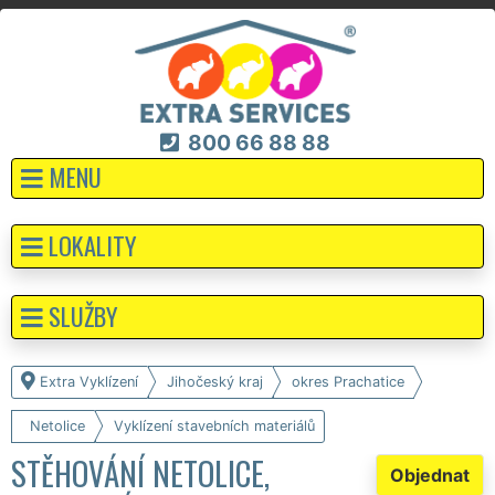
800 66 88 88
MENU
LOKALITY
SLUŽBY
Extra Vyklízení
Jihočeský kraj
okres Prachatice
Netolice
Vyklízení stavebních materiálů
STĚHOVÁNÍ NETOLICE,
Objednat