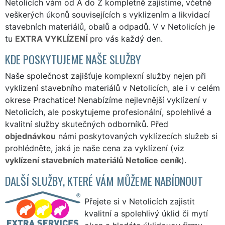
Netolicích vám od A do Z kompletně zajistíme, včetně
veškerých úkonů souvisejících s vyklizením a likvidací
stavebních materiálů, obalů a odpadů. V v Netolicích je
tu
EXTRA VYKLÍZENÍ
pro vás každý den.
KDE POSKYTUJEME NAŠE SLUŽBY
Naše společnost zajišťuje komplexní služby nejen při
vyklizení stavebního materiálů v Netolicích, ale i v celém
okrese Prachatice! Nenabízíme nejlevnější vyklízení v
Netolicích, ale poskytujeme profesionální, spolehlivé a
kvalitní služby skutečných odborníků. Před
objednávkou
námi poskytovaných vyklízecích služeb si
prohlédněte, jaká je naše cena za vyklízení (viz
vyklízení stavebních materiálů Netolice ceník
).
DALŠÍ SLUŽBY, KTERÉ VÁM MŮŽEME NABÍDNOUT
Přejete si v Netolicích zajistit
kvalitní a spolehlivý úklid či mytí