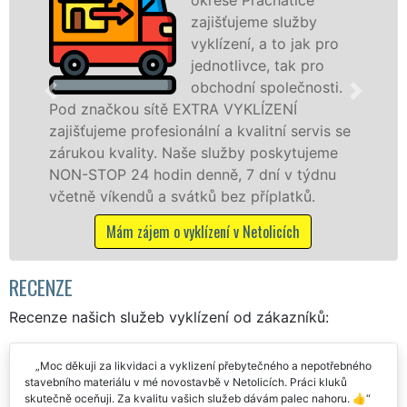
zajišťujeme služby
vyklízení, a to jak pro
jednotlivce, tak pro
obchodní společnosti.
ou sítě EXTRA VYKLÍZENÍ
v Netolicích 
 profesionální a kvalitní servis se
službu jak f
ality. Naše služby poskytujeme
osobám se zá
24 hodin denně, 7 dní v týdnu
práce, a to 
endů a svátků bez příplatků.
Mám zájem
m zájem o vyklízení v Netolicích
RECENZE
Recenze našich služeb vyklízení od zákazníků:
Moc děkuji za likvidaci a vyklizení přebytečného a nepotřebného
stavebního materiálu v mé novostavbě v Netolicích. Práci kluků
skutečně oceňuji. Za kvalitu vašich služeb dávám palec nahoru. 👍