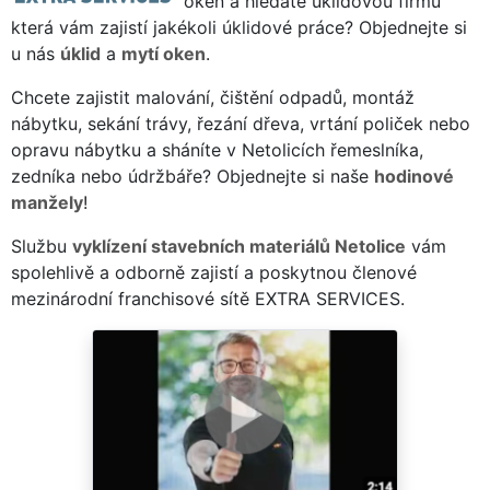
oken a hledáte úklidovou firmu
která vám zajistí jakékoli úklidové práce? Objednejte si
u nás
úklid
a
mytí oken
.
Chcete zajistit malování, čištění odpadů, montáž
nábytku, sekání trávy, řezání dřeva, vrtání poliček nebo
opravu nábytku a sháníte v Netolicích řemeslníka,
zedníka nebo údržbáře? Objednejte si naše
hodinové
manžely
!
Službu
vyklízení stavebních materiálů Netolice
vám
spolehlivě a odborně zajistí a poskytnou členové
mezinárodní franchisové sítě EXTRA SERVICES.