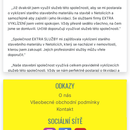
Již dvakrát jsem využil služeb této společnosti, aby se mi postarala
o vyklizení starého stavebního materiálu na stavbě v Netolicích a
samozřejmě aby zajistili i jeho likvidaci. Se službami firmy EXTRA
VYKLÍZENÍ jsem velmi spokojen. Vždy přesně sedělo všechno, na čem
jsme se domluvili. Určitě doporučuji využívat služeb této společnosti.
Společnost EXTRA SLUŽBY mi zajišťovala vyklízení starého
stavebního materiálu v Netolicích, který se nacházel v nemovitosti,
kterou jsem zakoupil. Jejich profesionální služby můžu vřele
doporučit.
Naše stavební společnost využívá celkem pravidelně vyklízecích
služeb této společnosti. Vždy se nám perfektně postarají o likvidaci a
vyklizení stavebního materiálu na našich stavbách v Netolicích. Jsou
to skuteční profesionálové, kteří pracují v sobotu i v neděli. Jejich
ODKAZY
odborné práce jednoznačně doporučujeme na základě naší velmi
pozitivních zkušeností.
O nás
Všeobecné obchodní podmínky
Vyklízení stavebního materiálu z mé zahrady v Netolicích proběhlo
naprosto skvěle a velmi rychle. Určitě budu doporučovat tuto
Kontakt
společnost EXTRA VYKLÍZENÍ.
SOCIÁLNÍ SÍTĚ