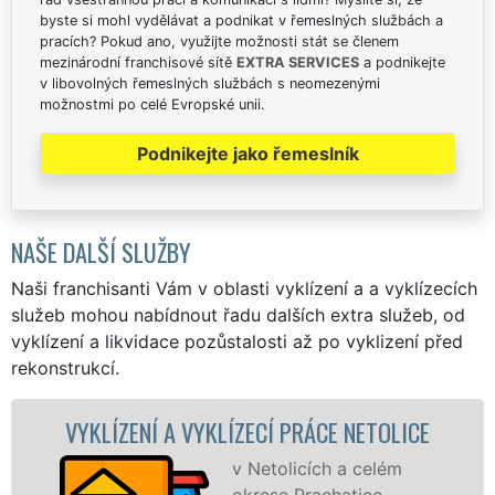
byste si mohl vydělávat a podnikat v řemeslných službách a
pracích? Pokud ano, využijte možnosti stát se členem
mezinárodní franchisové sítě
EXTRA SERVICES
a podnikejte
v libovolných řemeslných službách s neomezenými
možnostmi po celé Evropské unii.
Podnikejte jako řemeslník
NAŠE DALŠÍ SLUŽBY
Naši franchisanti Vám v oblasti vyklízení a a vyklízecích
služeb mohou nabídnout řadu dalších extra služeb, od
vyklízení a likvidace pozůstalosti až po vyklizení před
rekonstrukcí.
Í A VYKLÍZECÍ PRÁCE NETOLICE
VYKLÍZECÍ
v Netolicích a celém
okrese Prachatice