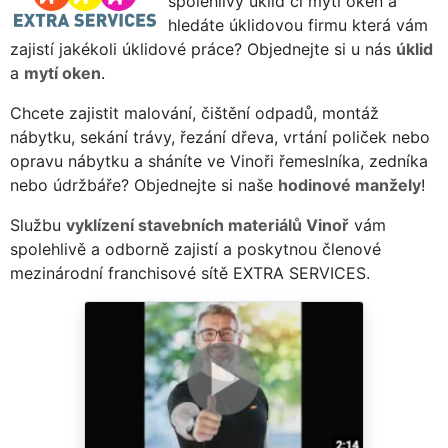
spolehlivý úklid či mytí oken a
hledáte úklidovou firmu která vám
zajistí jakékoli úklidové práce? Objednejte si u nás
úklid
a
mytí oken
.
Chcete zajistit malování, čištění odpadů, montáž
nábytku, sekání trávy, řezání dřeva, vrtání poliček nebo
opravu nábytku a sháníte ve Vinoři řemeslníka, zedníka
nebo údržbáře? Objednejte si naše
hodinové manžely
!
Službu
vyklízení stavebních materiálů Vinoř
vám
spolehlivě a odborně zajistí a poskytnou členové
mezinárodní franchisové sítě EXTRA SERVICES.