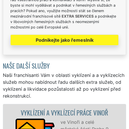
byste si mohl vydělávat a podnikat v řemeslných službách a
pracích? Pokud ano, využijte možnosti stát se členem
mezinárodní franchisové sítě
EXTRA SERVICES
a podnikejte
v libovolných řemeslných službách s neomezenými
možnostmi po celé Evropské unii.
Podnikejte jako řemeslník
NAŠE DALŠÍ SLUŽBY
Naši franchisanti Vám v oblasti vyklízení a a vyklízecích
služeb mohou nabídnout řadu dalších extra služeb, od
vyklízení a likvidace pozůstalosti až po vyklizení před
rekonstrukcí.
ÍZENÍ A VYKLÍZECÍ PRÁCE VINOŘ
VYKLÍ
ve Vinoři a celé
městské části Praha 9