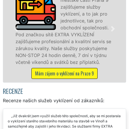
zajišťujeme služby
vyklízení, a to jak pro
jednotlivce, tak pro
obchodní společnosti.
čkou sítě EXTRA VYKLÍZENÍ
ve Vinoři a
eme profesionální a kvalitní servis se
jak fyzick
 kvality. Naše služby poskytujeme
zárukou kv
P 24 hodin denně, 7 dní v týdnu
STOP bez d
íkendů a svátků bez příplatků.
Mám z
Mám zájem o vyklízení na Praze 9
RECENZE
Recenze našich služeb vyklízení od zákazníků:
Již dvakrát jsem využil služeb této společnosti, aby se mi postarala
o vyklizení starého stavebního materiálu na stavbě ve Vinoři a
samozřejmě aby zajistili i jeho likvidaci. Se službami firmy EXTRA