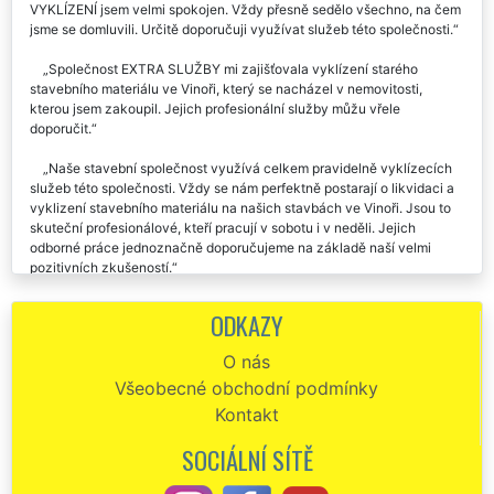
VYKLÍZENÍ jsem velmi spokojen. Vždy přesně sedělo všechno, na čem
jsme se domluvili. Určitě doporučuji využívat služeb této společnosti.
Společnost EXTRA SLUŽBY mi zajišťovala vyklízení starého
stavebního materiálu ve Vinoři, který se nacházel v nemovitosti,
kterou jsem zakoupil. Jejich profesionální služby můžu vřele
doporučit.
Naše stavební společnost využívá celkem pravidelně vyklízecích
služeb této společnosti. Vždy se nám perfektně postarají o likvidaci a
vyklizení stavebního materiálu na našich stavbách ve Vinoři. Jsou to
skuteční profesionálové, kteří pracují v sobotu i v neděli. Jejich
odborné práce jednoznačně doporučujeme na základě naší velmi
pozitivních zkušeností.
Vyklízení stavebního materiálu z mé zahrady ve Vinoři proběhlo
ODKAZY
naprosto skvěle a velmi rychle. Určitě budu doporučovat tuto
společnost EXTRA VYKLÍZENÍ.
O nás
Všeobecné obchodní podmínky
Moc děkuji za likvidaci a vyklizení přebytečného a nepotřebného
stavebního materiálu v mé novostavbě ve Vinoři. Práci kluků skutečně
Kontakt
oceňuji. Za kvalitu vašich služeb dávám palec nahoru. 👍
SOCIÁLNÍ SÍTĚ