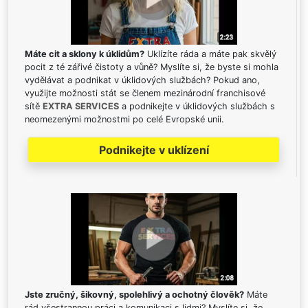
Máte cit a sklony k úklidům?
Uklízíte ráda a máte pak skvělý
pocit z té zářivé čistoty a vůně? Myslíte si, že byste si mohla
vydělávat a podnikat v úklidových službách? Pokud ano,
využijte možnosti stát se členem mezinárodní franchisové
sítě
EXTRA SERVICES
a podnikejte v úklidových službách s
neomezenými možnostmi po celé Evropské unii.
Podnikejte v uklízení
Jste zručný, šikovný, spolehlivý a ochotný člověk?
Máte
rád všestrannou práci a komunikaci s lidmi? Myslíte si, že