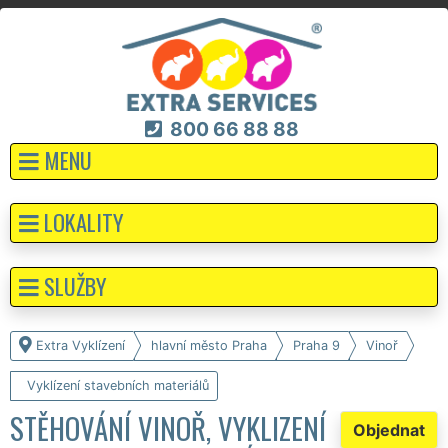
800 66 88 88
MENU
LOKALITY
SLUŽBY
Extra Vyklízení
hlavní město Praha
Praha 9
Vinoř
Vyklízení stavebních materiálů
STĚHOVÁNÍ VINOŘ, VYKLIZENÍ
Objednat