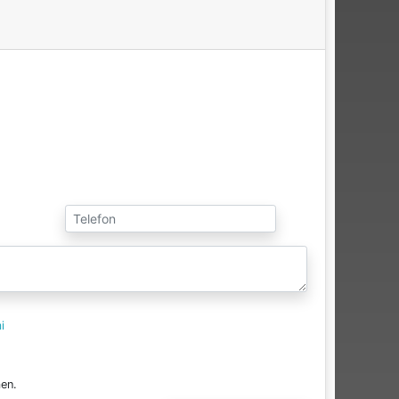
i
en.