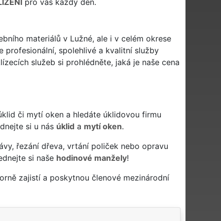
ÍZENÍ
pro vás každý den.
ebního materiálů v Lužné, ale i v celém okrese
profesionální, spolehlivé a kvalitní služby
zecích služeb si prohlédněte, jaká je naše cena
ý úklid či mytí oken a hledáte úklidovou firmu
ednejte si u nás
úklid
a
mytí oken
.
ávy, řezání dřeva, vrtání poliček nebo opravu
ednejte si naše
hodinové manžely
!
rně zajistí a poskytnou členové mezinárodní