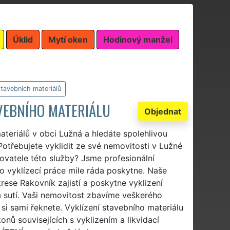
Úklid
Mytí oken
Hodinový manžel
stavebních materiálů
AVEBNÍHO MATERIÁLU
Objednat
ateriálů v obci Lužná a hledáte spolehlivou
 Potřebujete vyklidit ze své nemovitosti v Lužné
ovatele této služby? Jsme profesionální
o vyklízecí práce mile ráda poskytne. Naše
ese Rakovník zajistí a poskytne vyklizení
 sutí. Vaši nemovitost zbavíme veškerého
i sami řeknete. Vyklízení stavebního materiálu
ů souvisejících s vyklizením a likvidací