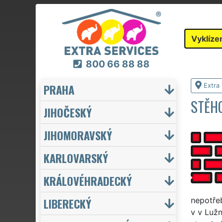
Vyklíze
800 66 88 88
PRAHA
Extra 
STĚHO
JIHOČESKÝ
JIHOMORAVSKÝ
KARLOVARSKÝ
KRÁLOVÉHRADECKÝ
LIBERECKÝ
nepotřeb
v v Lužn