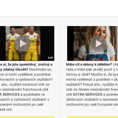
e si, že jste spolehlivý, zručný a
Máte cit a sklony k úklidům?
Ukl
ky zdatný člověk?
Domníváte se,
ráda a máte pak skvělý pocit z t
te si mohl vydělávat a podnikat
čistoty a vůně? Myslíte si, že by
hovacích a vyklízecích službách?
mohla vydělávat a podnikat v úk
ano, využijte možnosti stát se
službách? Pokud ano, využijte 
m mezinárodní franchisové sítě
stát se členem mezinárodní fran
A SERVICES
a podnikejte ve
sítě
EXTRA SERVICES
a podnike
acích a vyklízecích službách s
úklidových službách s neomeze
zenými možnostmi po celé
možnostmi po celé Evropské uni
ké unii.