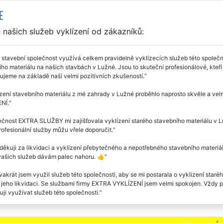
E
našich služeb vyklízení od zákazníků:
stavební společnost využívá celkem pravidelně vyklízecích služeb této společnos
ho materiálu na našich stavbách v Lužné. Jsou to skuteční profesionálové, kteří 
jeme na základě naší velmi pozitivních zkušeností.
zení stavebního materiálu z mé zahrady v Lužné proběhlo naprosto skvěle a vel
NÍ.
čnost EXTRA SLUŽBY mi zajišťovala vyklízení starého stavebního materiálu v Lu
rofesionální služby můžu vřele doporučit.
ěkuji za likvidaci a vyklizení přebytečného a nepotřebného stavebního materiá
 vašich služeb dávám palec nahoru. 👍
vakrát jsem využil služeb této společnosti, aby se mi postarala o vyklizení sta
i i jeho likvidaci. Se službami firmy EXTRA VYKLÍZENÍ jsem velmi spokojen. Vždy 
ji využívat služeb této společnosti.