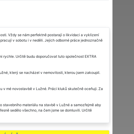
ti. Vždy se nám perfektně postarají o likvidaci a vyklizení
pracují v sobotu i v neděli. Jejich odborné práce jednoznačně
mi rychle. Určitě budu doporučovat tuto společnost EXTRA
žné, který se nacházel v nemovitosti, kterou jsem zakoupil.
lu v mé novostavbě v Lužné. Práci kluků skutečně oceňuji. Za
rého stavebního materiálu na stavbě v Lužné a samozřejmě aby
přesně sedělo všechno, na čem jsme se domluvili. Určitě