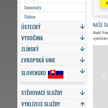
Senomaty
Slabce
NAŠE D
ÚSTECKÝ
Naši fra
VYSOČINA
vyklízen
ZLÍNSKÝ
VYKLÍZENÍ
EVROPSKÁ UNIE
v Lužné a celém o
pro jednotlivce,
SLOVENSKO
VYKLÍZENÍ zajišťu
Naše služby posk
včetně víkendů a 
STĚHOVACÍ SLUŽBY
Mám 
VYKLÍZECÍ SLUŽBY