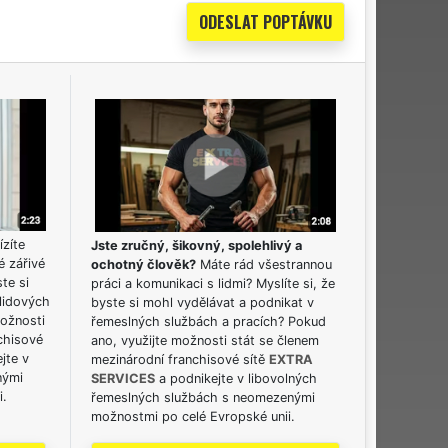
ízíte
Jste zručný, šikovný, spolehlivý a
é zářivé
ochotný člověk?
Máte rád všestrannou
ste si
práci a komunikaci s lidmi? Myslíte si, že
lidových
byste si mohl vydělávat a podnikat v
možnosti
řemeslných službách a pracích? Pokud
chisové
ano, využijte možnosti stát se členem
jte v
mezinárodní franchisové sítě
EXTRA
nými
SERVICES
a podnikejte v libovolných
i.
řemeslných službách s neomezenými
možnostmi po celé Evropské unii.