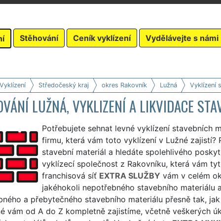
Stěhování
Ceník vyklízení
Vydělávejte s námi
ní
Vyklízení
Středočeský kraj
okres Rakovník
Lužná
Vyklízení 
VÁNÍ LUŽNÁ, VYKLIZENÍ A LIKVIDACE ST
Potřebujete sehnat levné vyklízení stavebních m
firmu, která vám toto vyklízení v Lužné zajistí?
stavební materiál a hledáte spolehlivého poskyt
vyklízecí společnost z Rakovníku, která vám tyt
franchisová síť
EXTRA SLUŽBY
vám v celém okr
jakéhokoli nepotřebného stavebního materiálu a
ného a přebytečného stavebního materiálu přesně tak, jak s
é vám od A do Z kompletně zajistíme, včetně veškerých úkon