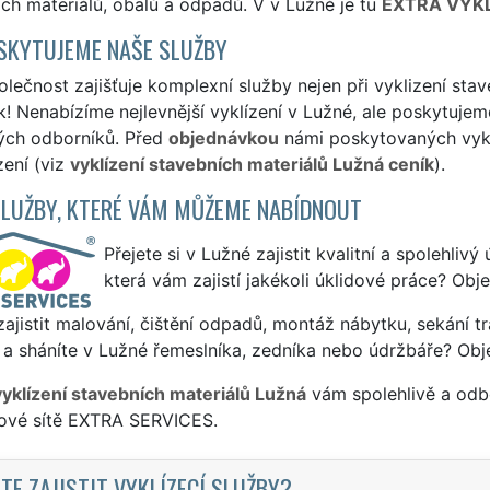
ch materiálů, obalů a odpadů. V v Lužné je tu
EXTRA VYKL
SKYTUJEME NAŠE SLUŽBY
lečnost zajišťuje komplexní služby nejen při vyklizení stav
! Nenabízíme nejlevnější vyklízení v Lužné, ale poskytujeme 
ých odborníků. Před
objednávkou
námi poskytovaných vyklí
zení (viz
vyklízení stavebních materiálů Lužná ceník
).
SLUŽBY, KTERÉ VÁM MŮŽEME NABÍDNOUT
Přejete si v Lužné zajistit kvalitní a spolehliv
která vám zajistí jakékoli úklidové práce? Obj
ajistit malování, čištění odpadů, montáž nábytku, sekání tr
a sháníte v Lužné řemeslníka, zedníka nebo údržbáře? Obj
vyklízení stavebních materiálů Lužná
vám spolehlivě a odbo
sové sítě EXTRA SERVICES.
TE ZAJISTIT VYKLÍZECÍ SLUŽBY?