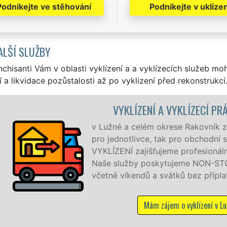
Podnikejte ve stěhování
Podnikejte v uklízen
ALŠÍ SLUŽBY
nchisanti Vám v oblasti vyklízení a a vyklízecích služeb mo
í a likvidace pozůstalosti až po vyklizení před rekonstrukcí
 A VYKLÍZECÍ PRÁCE LUŽNÁ
krese Rakovník zajišťujeme služby vyklízení, a to jak
 tak pro obchodní společnosti. Pod značkou sítě EXTRA
jeme profesionální a kvalitní servis se zárukou kvality.
ytujeme NON-STOP 24 hodin denně, 7 dní v týdnu
svátků bez příplatků.
zájem o vyklízení v Lužné