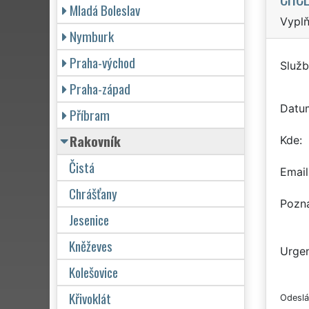
Mladá Boleslav
Vyplň
Nymburk
Praha-východ
Služb
Praha-západ
Datu
Příbram
Rakovník
Kde
Čistá
Email
Chrášťany
Pozn
Jesenice
Kněževes
Urgen
Kolešovice
Křivoklát
Odeslá