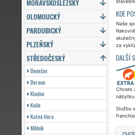
MORAVSKOSLEZSKÝ
stavební
KDE PO
OLOMOUCKÝ
Naše spo
PARDUBICKÝ
Rakovník
skutečn
PLZEŇSKÝ
za vyklí
DALŠÍ 
STŘEDOČESKÝ
Benešov
Beroun
Chcete z
Kladno
nábytku 
Kolín
Službu
Kutná Hora
franchi
Mělník
CHCE