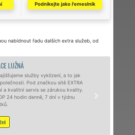
í
Podnikejte jako řemeslník
hou nabídnout řadu dalších extra služeb, od
.
VYKLÍZECÍ 
Společnost EXTRA VYKLÍZ
poboček levné, přesto kv
okolí. Poskytujeme tuto
zárukou kvalitně odvede
Mám zájem o