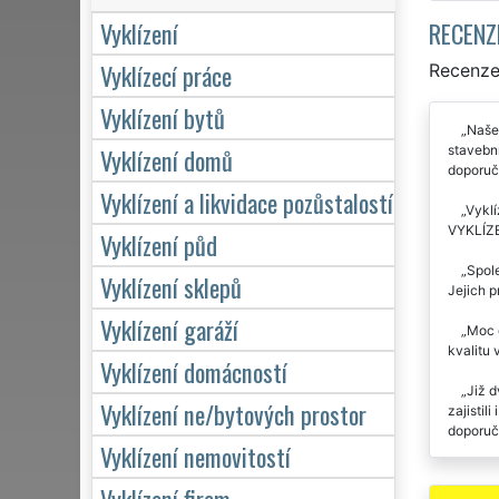
RECENZ
Vyklízení
Vyklízecí práce
Recenze 
Vyklízení bytů
Naše 
stavební
Vyklízení domů
doporuču
Vyklízení a likvidace pozůstalostí
Vyklí
VYKLÍZE
Vyklízení půd
Spole
Vyklízení sklepů
Jejich p
Vyklízení garáží
Moc d
kvalitu
Vyklízení domácností
Již d
Vyklízení ne/bytových prostor
zajistil
doporuču
Vyklízení nemovitostí
Vyklízení firem