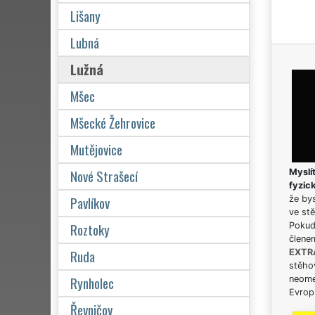
Lišany
Lubná
Lužná
Mšec
Mšecké Žehrovice
Mutějovice
Nové Strašecí
Myslít
fyzic
Pavlíkov
že bys
ve stě
Roztoky
Pokud 
člene
Ruda
EXTR
stěhov
Rynholec
neome
Evrops
Řevničov