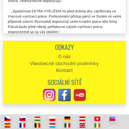
znova. Jednoznačně doporučuju.
Společnost EXTRA VYKLÍZENÍ mi před dvěma dny zajišťovala ve
Vracově vyklízecí práce. Profesionální přístup pánů ve žlutém mi velmi
příjemně oslovil. Rozhodně doporučuji velmi kvalitní práce této firmy.
Pokud budu ještě někdy potřebovat zajistit vyklízecí práce,
stoprocentně se na vás obrátím.
Naprostá spokojenost s touto firmou. Včera mi zajišťovali vyklízecí
ODKAZY
práce ve Vracově. Vše klapalo jak jsme se domluvili. Doporučuju.
O nás
Vybrala jsem si tuto společnost, aby se mi postarala o kompletní
Všeobecné obchodní podmínky
vyklízecí práce ve Vracově. S jejich přístupem i s jejich prací jsem byla
maximálně spokojená. Naprosto špičkově vše vyklidili a předali mi
Kontakt
čistý byt. Určitě doporučuji.
SOCIÁLNÍ SÍTĚ
Potřebovala jsem zajistit vyklízecí práce ve Vracově a tak jsem si
vybrala společnost EXTRA VYKLÍZENÍ. Super komunikace,
spolehlivost, výborná cena. Děkuji a doporučuji.
Vyklízecí práce ve Vracově, není co vytknout, palec nahoru. 👍