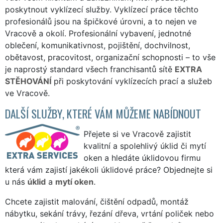
poskytnout vyklízecí služby. Vyklízecí práce těchto
profesionálů jsou na špičkové úrovni, a to nejen ve
Vracově a okolí. Profesionální vybavení, jednotné
oblečení, komunikativnost, pojištění, dochvilnost,
obětavost, pracovitost, organizační schopnosti – to vše
je naprostý standard všech franchisantů sítě
EXTRA
STĚHOVÁNÍ
při poskytování vyklízecích prací a služeb
ve Vracově.
DALŠÍ SLUŽBY, KTERÉ VÁM MŮŽEME NABÍDNOUT
Přejete si ve Vracově zajistit
kvalitní a spolehlivý úklid či mytí
oken a hledáte úklidovou firmu
která vám zajistí jakékoli úklidové práce? Objednejte si
u nás
úklid
a
mytí oken
.
Chcete zajistit malování, čištění odpadů, montáž
nábytku, sekání trávy, řezání dřeva, vrtání poliček nebo