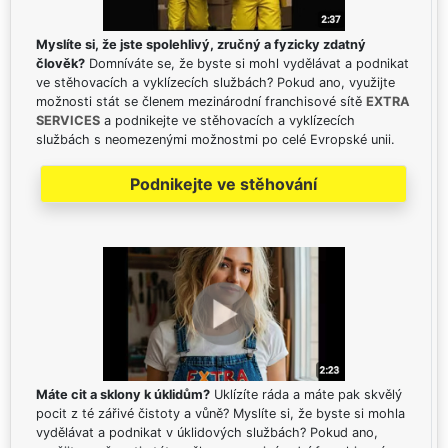
Myslíte si, že jste spolehlivý, zručný a fyzicky zdatný
člověk?
Domníváte se, že byste si mohl vydělávat a podnikat
ve stěhovacích a vyklízecích službách? Pokud ano, využijte
možnosti stát se členem mezinárodní franchisové sítě
EXTRA
SERVICES
a podnikejte ve stěhovacích a vyklízecích
službách s neomezenými možnostmi po celé Evropské unii.
Podnikejte ve stěhování
Máte cit a sklony k úklidům?
Uklízíte ráda a máte pak skvělý
pocit z té zářivé čistoty a vůně? Myslíte si, že byste si mohla
vydělávat a podnikat v úklidových službách? Pokud ano,