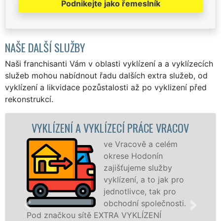
Podnikejte jako řemeslník
NAŠE DALŠÍ SLUŽBY
Naši franchisanti Vám v oblasti vyklízení a a vyklízecích
služeb mohou nabídnout řadu dalších extra služeb, od
vyklízení a likvidace pozůstalosti až po vyklizení před
rekonstrukcí.
LÍZENÍ A VYKLÍZECÍ PRÁCE VRACOV
VYKL
ve Vracově a celém
okrese Hodonín
zajišťujeme služby
vyklízení, a to jak pro
jednotlivce, tak pro
obchodní společnosti.
načkou sítě EXTRA VYKLÍZENÍ
ve Vraco