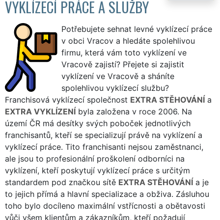
VYKLÍZECÍ PRÁCE A SLUŽBY
Potřebujete sehnat levné vyklízecí práce
v obci Vracov a hledáte spolehlivou
firmu, která vám toto vyklízení ve
Vracově zajistí? Přejete si zajistit
vyklízení ve Vracově a sháníte
spolehlivou vyklízecí službu?
Franchisová vyklízecí společnost
EXTRA STĚHOVÁNÍ
a
EXTRA VYKLÍZENÍ
byla založena v roce 2006. Na
území ČR má desítky svých poboček jednotlivých
franchisantů, kteří se specializují právě na vyklízení a
vyklízecí práce. Tito franchisanti nejsou zaměstnanci,
ale jsou to profesionální proškolení odborníci na
vyklízení, kteří poskytují vyklízecí práce s určitým
standardem pod značkou sítě
EXTRA STĚHOVÁNÍ
a je
to jejich přímá a hlavní specializace a obživa. Zásluhou
toho bylo docíleno maximální vstřícnosti a obětavosti
vůči všem klientům a zákazníkům, kteří požadují