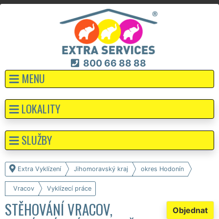
800 66 88 88
MENU
LOKALITY
SLUŽBY
Extra Vyklízení
Jihomoravský kraj
okres Hodonín
Vracov
Vyklízecí práce
STĚHOVÁNÍ VRACOV,
Objednat