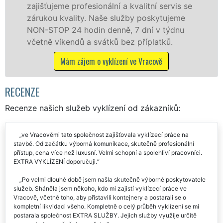
ujeme profesionální a kvalitní servis se
jak fyzi
ou kvality. Naše služby poskytujeme
zárukou 
TOP 24 hodin denně, 7 dní v týdnu
STOP bez
ě víkendů a svátků bez příplatků.
Má
Mám zájem o vyklízení ve Vracově
RECENZE
Recenze našich služeb vyklízení od zákazníků:
ve Vracověmi tato společnost zajišťovala vyklízecí práce na
stavbě. Od začátku výborná komunikace, skutečně profesionální
přístup, cena více než luxusní. Velmi schopní a spolehliví pracovníci.
EXTRA VYKLÍZENÍ doporučuji.
Po velmi dlouhé době jsem našla skutečně výborné poskytovatele
služeb. Sháněla jsem někoho, kdo mi zajistí vyklízecí práce ve
Vracově, včetně toho, aby přistavili kontejnery a postarali se o
kompletní likvidaci všeho. Kompletně o celý průběh vyklízení se mi
postarala společnost EXTRA SLUŽBY. Jejich služby využije určitě