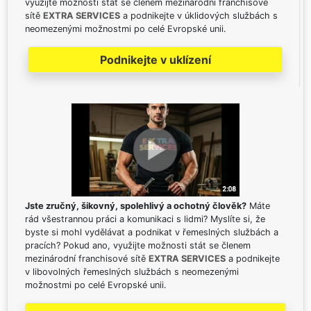
využijte možnosti stát se členem mezinárodní franchisové
sítě
EXTRA SERVICES
a podnikejte v úklidových službách s
neomezenými možnostmi po celé Evropské unii.
Podnikejte v uklízení
Jste zručný, šikovný, spolehlivý a ochotný člověk?
Máte
rád všestrannou práci a komunikaci s lidmi? Myslíte si, že
byste si mohl vydělávat a podnikat v řemeslných službách a
pracích? Pokud ano, využijte možnosti stát se členem
mezinárodní franchisové sítě
EXTRA SERVICES
a podnikejte
v libovolných řemeslných službách s neomezenými
možnostmi po celé Evropské unii.