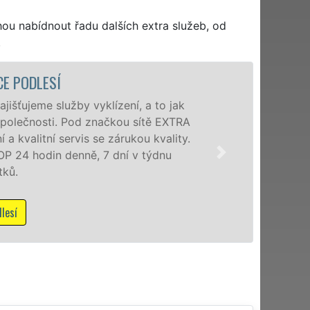
hou nabídnout řadu dalších extra služeb, od
.
VYKLÍZECÍ PRÁCE A SLUŽBY PODL
Společnost EXTRA VYKLÍZENÍ zajištuje prostř
poboček levné, přesto kvalitní a profesionální 
okolí. Poskytujeme tuto službu jak fyzickým,
zárukou kvalitně odvedené práce, a to NON-ST
Mám zájem o vyklízecí práce v Podlesí