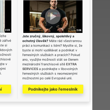
ízíte
Jste zručný, šikovný, spolehlivý a
é zářivé
ochotný člověk?
Máte rád všestrannou
ste si
práci a komunikaci s lidmi? Myslíte si, že
lidových
byste si mohl vydělávat a podnikat v
možnosti
řemeslných službách a pracích? Pokud
chisové
ano, využijte možnosti stát se členem
jte v
mezinárodní franchisové sítě
EXTRA
nými
SERVICES
a podnikejte v libovolných
i.
řemeslných službách s neomezenými
možnostmi po celé Evropské unii.
í
Podnikejte jako řemeslník