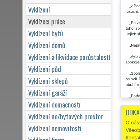
v Pod
Vyklízení
luxusní.
Vyklízecí práce
Po ve
toho, ab
Vyklízení bytů
Jejich 
Vyklízení domů
Napro
Vyklízení a likvidace pozůstalostí
Vybra
spokojen
Vyklízení půd
Spole
Vyklízení sklepů
oslovil.
obrátím.
Vyklízení garáží
Potře
cena. Dě
Vyklízení domácností
ODKA
Vyklí
Vyklízení ne/bytových prostor
O nás
Vyklízení nemovitostí
Všeob
Konta
Vyklízení firem