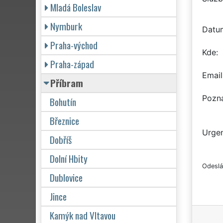
Mladá Boleslav
Nymburk
Datu
Praha-východ
Kde
Praha-západ
Email
Příbram
Pozn
Bohutín
Březnice
Urgen
Dobříš
Dolní Hbity
Odeslá
Dublovice
Jince
Kamýk nad Vltavou