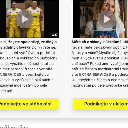
e si, že jste spolehlivý, zručný a
Máte cit a sklony k úklidům?
Ukl
ky zdatný člověk?
Domníváte se,
ráda a máte pak skvělý pocit z t
te si mohl vydělávat a podnikat
čistoty a vůně? Myslíte si, že by
hovacích a vyklízecích službách?
mohla vydělávat a podnikat v úk
ano, využijte možnosti stát se
službách? Pokud ano, využijte 
m mezinárodní franchisové sítě
stát se členem mezinárodní fran
A SERVICES
a podnikejte ve
sítě
EXTRA SERVICES
a podnike
acích a vyklízecích službách s
úklidových službách s neomeze
zenými možnostmi po celé
možnostmi po celé Evropské uni
ké unii.
Podnikejte ve stěhování
Podnikejte v uklízen