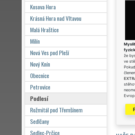
Kosova Hora
Krásná Hora nad Vltavou
Malá Hraštice
Milín
Myslít
fyzic
Nová Ves pod Pleší
že bys
ve stě
Nový Knín
Pokud 
člene
Obecnice
EXTR
stěhov
Petrovice
neome
Evrops
Podlesí
Rožmitál pod Třemšínem
Sedlčany
Sedlec-Prčice