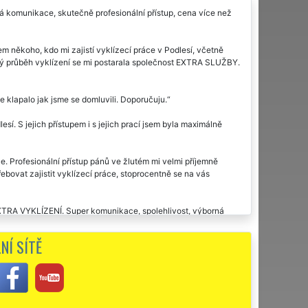
ná komunikace, skutečně profesionální přístup, cena více než
 někoho, kdo mi zajistí vyklízecí práce v Podlesí, včetně
 celý průběh vyklízení se mi postarala společnost EXTRA SLUŽBY.
še klapalo jak jsme se domluvili. Doporučuju.
esí. S jejich přístupem i s jejich prací jsem byla maximálně
. Profesionální přístup pánů ve žlutém mi velmi příjemně
ebovat zajistit vyklízecí práce, stoprocentně se na vás
t EXTRA VYKLÍZENÍ. Super komunikace, spolehlivost, výborná
NÍ SÍTĚ