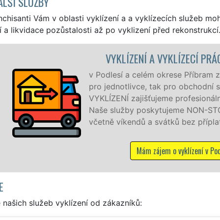
ALŠÍ SLUŽBY
nchisanti Vám v oblasti vyklízení a a vyklízecích služeb mo
í a likvidace pozůstalosti až po vyklizení před rekonstrukcí
PODLESÍ
ujeme služby vyklízení, a to jak
ečnosti. Pod značkou sítě EXTRA
alitní servis se zárukou kvality.
 hodin denně, 7 dní v týdnu
E
našich služeb vyklízení od zákazníků: