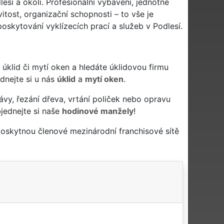
esí a okolí. Profesionální vybavení, jednotné
itost, organizační schopnosti – to vše je
poskytování vyklízecích prací a služeb v Podlesí.
vý úklid či mytí oken a hledáte úklidovou firmu
ednejte si u nás
úklid
a
mytí oken
.
ávy, řezání dřeva, vrtání poliček nebo opravu
jednejte si naše
hodinové manžely
!
poskytnou členové mezinárodní franchisové sítě