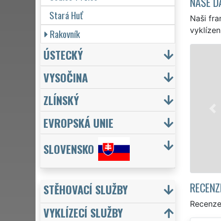
NAŠE D
Stará Huť
Naši fra
vyklízen
Rakovník
ÚSTECKÝ
VYKLÍZENÍ A VYKLÍZECÍ PRÁCE 
VYSOČINA
v Podlesí a celém okrese Příbram zajišť
pro jednotlivce, tak pro obchodní spol
ZLÍNSKÝ
VYKLÍZENÍ zajišťujeme profesionální a kv
Naše služby poskytujeme NON-STOP 24
EVROPSKÁ UNIE
včetně víkendů a svátků bez příplatků.
SLOVENSKO
Mám zájem o vyklízení v Podlesí
RECENZ
STĚHOVACÍ SLUŽBY
Recenze 
VYKLÍZECÍ SLUŽBY