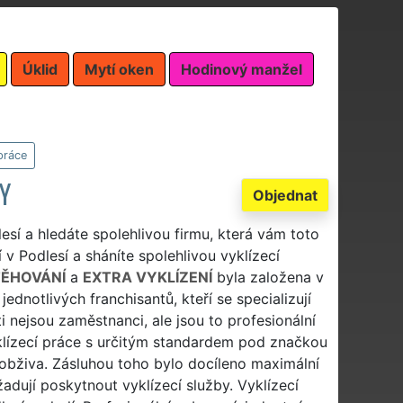
Úklid
Mytí oken
Hodinový manžel
práce
Y
Objednat
esí a hledáte spolehlivou firmu, která vám toto
ní v Podlesí a sháníte spolehlivou vyklízecí
TĚHOVÁNÍ
a
EXTRA VYKLÍZENÍ
byla založena v
notlivých franchisantů, kteří se specializují
ti nejsou zaměstnanci, ale jsou to profesionální
vyklízecí práce s určitým standardem pod značkou
a obživa. Zásluhou toho bylo docíleno maximální
adují poskytnout vyklízecí služby. Vyklízecí