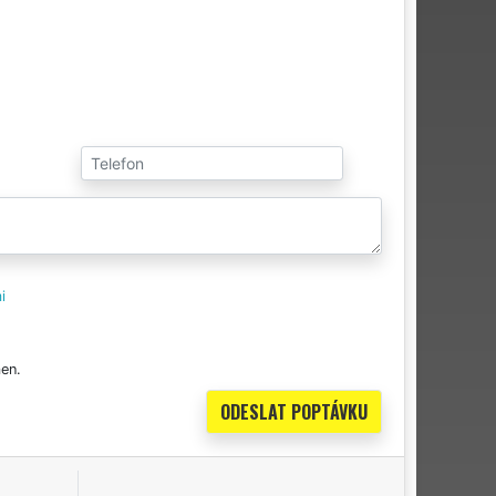
i
en.