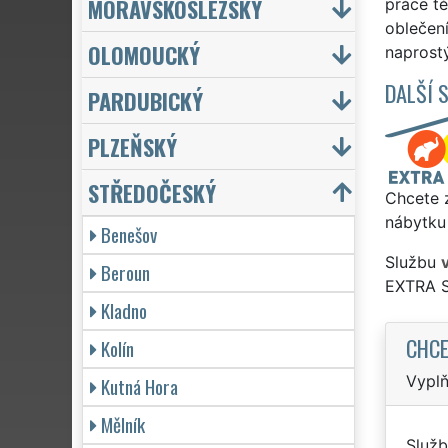
MORAVSKOSLEZSKÝ
práce tě
oblečení
OLOMOUCKÝ
naprostý
DALŠÍ 
PARDUBICKÝ
PLZEŇSKÝ
STŘEDOČESKÝ
Chcete z
nábytku 
Benešov
Službu
Beroun
EXTRA 
Kladno
CHCE
Kolín
Vyplň
Kutná Hora
Mělník
Služb