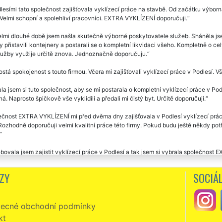
lesími tato společnost zajišťovala vyklízecí práce na stavbě. Od začátku výbor
 Velmi schopní a spolehliví pracovníci. EXTRA VYKLÍZENÍ doporučuji.
lmi dlouhé době jsem našla skutečně výborné poskytovatele služeb. Sháněla jsem
y přistavili kontejnery a postarali se o kompletní likvidaci všeho. Kompletně o
služby využije určitě znova. Jednoznačně doporučuju.
stá spokojenost s touto firmou. Včera mi zajišťovali vyklízecí práce v Podlesí. V
la jsem si tuto společnost, aby se mi postarala o kompletní vyklízecí práce v Podl
á. Naprosto špičkově vše vyklidili a předali mi čistý byt. Určitě doporučuji.
čnost EXTRA VYKLÍZENÍ mi před dvěma dny zajišťovala v Podlesí vyklízecí práce
 Rozhodně doporučuji velmi kvalitní práce této firmy. Pokud budu ještě někdy potř
bovala jsem zajistit vyklízecí práce v Podlesí a tak jsem si vybrala společnos
kuji a doporučuji.
ZY
SOCIÁL
zecí práce v Podlesí, není co vytknout, palec nahoru. 👍
ecné obchodní podmínky
kt