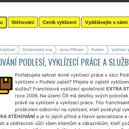
Stěhování
Ceník vyklízení
Vydělávejte s námi
ní
Vyklízení
Středočeský kraj
okres Příbram
Podlesí
Vyklízecí 
VÁNÍ PODLESÍ, VYKLÍZECÍ PRÁCE A SLUŽB
Potřebujete sehnat levné vyklízecí práce v obci Podl
vyklízení v Podlesí zajistí? Přejete si zajistit vyklíze
službu? Franchisová vyklízecí společnost
EXTRA S
roce 2006. Na území ČR má desítky svých poboček jed
právě na vyklízení a vyklízecí práce. Tito franchisan
proškolení odborníci na vyklízení, kteří poskytují 
RA STĚHOVÁNÍ
a je to jejich přímá a hlavní specializace 
sti a obětavosti vůči všem klientům a zákazníkům, kteří pož