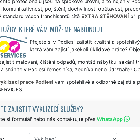
chto profesionálů jsou na špičkové úrovni, a to nejen v Podl
, komunikativnost, pojištění, dochvilnost, obětavost, pracov
 standard všech franchisantů sítě
EXTRA STĚHOVÁNÍ
při 
SLUŽBY, KTERÉ VÁM MŮŽEME NABÍDNOUT
Přejete si v Podlesí zajistit kvalitní a spolehli
která vám zajistí jakékoli úklidové práce? Obj
ajistit malování, čištění odpadů, montáž nábytku, sekání tr
a sháníte v Podlesí řemeslníka, zedníka nebo údržbáře? Ob
vyklízecí práce Podlesí
vám spolehlivě a odborně zajistí a 
SERVICES.
TE ZAJISTIT VYKLÍZECÍ SLUŽBY?
te si formulář nebo nás kontaktujte přes
WhatsApp
a