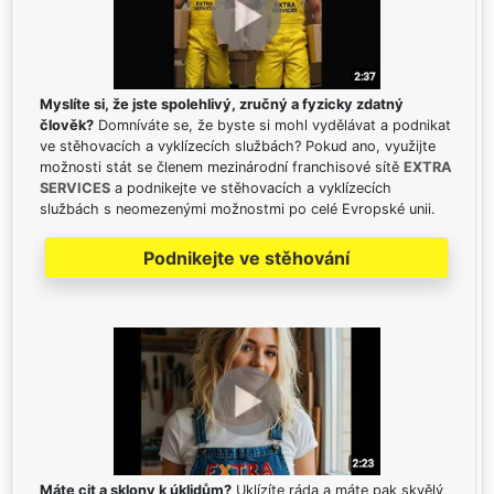
Myslíte si, že jste spolehlivý, zručný a fyzicky zdatný
člověk?
Domníváte se, že byste si mohl vydělávat a podnikat
ve stěhovacích a vyklízecích službách? Pokud ano, využijte
možnosti stát se členem mezinárodní franchisové sítě
EXTRA
SERVICES
a podnikejte ve stěhovacích a vyklízecích
službách s neomezenými možnostmi po celé Evropské unii.
Podnikejte ve stěhování
Máte cit a sklony k úklidům?
Uklízíte ráda a máte pak skvělý