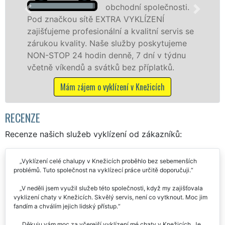
obchodní společnosti.
čkou sítě EXTRA VYKLÍZENÍ
v Knežicíc
eme profesionální a kvalitní servis se
jak fyzick
 kvality. Naše služby poskytujeme
zárukou kv
P 24 hodin denně, 7 dní v týdnu
STOP bez d
íkendů a svátků bez příplatků.
Mám z
Mám zájem o vyklízení v Knežicích
RECENZE
Recenze našich služeb vyklízení od zákazníků:
Vyklízení celé chalupy v Knežicích proběhlo bez sebemenších
problémů. Tuto společnost na vyklízecí práce určitě doporučuji.
V neděli jsem využil služeb této společnosti, když my zajišťovala
vyklizení chaty v Knežicích. Skvělý servis, není co vytknout. Moc jim
fandím a chválím jejich lidský přístup.
Děkuju vám moc za včerejší vyklízení mé chaty v Knežicích. Je