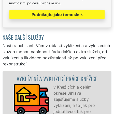
možnostmi po celé Evropské unii.
Podnikejte jako řemeslník
NAŠE DALŠÍ SLUŽBY
Naši franchisanti Vám v oblasti vyklízení a a vyklízecích
služeb mohou nabídnout řadu dalších extra služeb, od
vyklízení a likvidace pozůstalosti až po vyklizení před
rekonstrukcí.
ZENÍ A VYKLÍZECÍ PRÁCE KNĚŽICE
VYKLÍZ
v Knežicích a celém
okrese Jihlava
zajišťujeme služby
vyklízení, a to jak pro
jednotlivce, tak pro