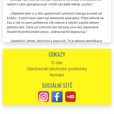
radost s vámi spolupracovat. Určitě vás ještě někdy využiju.
Objednal jsem si u této společnosti vyklizení chalupy kousek od
Kněžic. S jejich prací jsem byl absolutně spokojený. Přijeli přesně na
čas a vše co jsem potřeboval zlikvidovat a odvézt zajistili během
jednoho dne. Cena za vyklizení pro mě byla více než uspokojivá.
Skutečně profesionální práce. Jednoznačně doporučuji.
Spolehliví, přesní, dochvilní a pracovití. To je přesná identifikace
pracovníků společnosti EXTRA VYKLÍZENÍ. Před dvěma dny mi v
Knežicích zajišťovali vyklizení mé chalupy a pozemků okolo ní od
ODKAZY
všemožného nepořádku a harampádí. Stoprocentní a spolehlivá práce,
kterou musím ocenit a pochválit. Bezpodmínečně nejlepší vyklízecí
O nás
práce, které jsem prozatím zažil. Rozhodně doporučuji každému.
Všeobecné obchodní podmínky
Zakoupil jsem si chatu poblíž Kněžic, ale napřed jsem ji potřeboval
Kontakt
vyklidit. Nejprve jsem si tuto službu objednal od jakési firmy nefirmy
Hyper stěhování, což byl ale strašný omyl. Desítky sms a domluva ani
SOCIÁLNÍ SÍTĚ
práce žádná. Okamžitě jsem se rozhodl, že si vyberu jiného
dodavatele vyklízecích služeb, a to jsem se už konečně trefil.
Společnost EXTRA SLUŽBY byla od prvního okamžiku perfektně
komunikativní a během pár minut byl domluvený termín i podmínky na
vyklizení mé chaty. Práce běžela jako po drátku, ani jsem se nestačil
rozkoukat, a chata byla perfektně vyklizená. Za mě musím