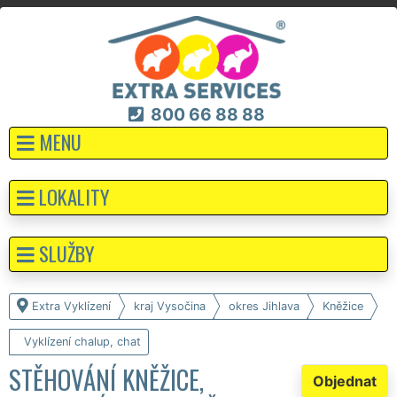
800 66 88 88
MENU
LOKALITY
SLUŽBY
Extra Vyklízení
kraj Vysočina
okres Jihlava
Kněžice
Vyklízení chalup, chat
STĚHOVÁNÍ KNĚŽICE,
Objednat