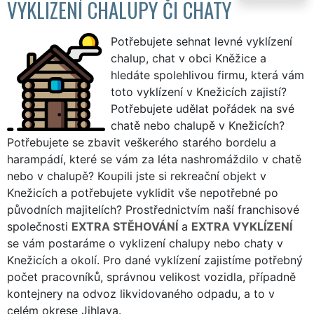
VYKLIZENÍ CHALUPY ČI CHATY
Potřebujete sehnat levné vyklízení
chalup, chat v obci Kněžice a
hledáte spolehlivou firmu, která vám
toto vyklízení v Knežicích zajistí?
Potřebujete udělat pořádek na své
chatě nebo chalupě v Knežicích?
Potřebujete se zbavit veškerého starého bordelu a
harampádí, které se vám za léta nashromáždilo v chatě
nebo v chalupě? Koupili jste si rekreační objekt v
Knežicích a potřebujete vyklidit vše nepotřebné po
původních majitelích? Prostřednictvím naší franchisové
společnosti
EXTRA STĚHOVÁNÍ
a
EXTRA VYKLÍZENÍ
se vám postaráme o vyklizení chalupy nebo chaty v
Knežicích a okolí. Pro dané vyklízení zajistíme potřebný
počet pracovníků, správnou velikost vozidla, případně
kontejnery na odvoz likvidovaného odpadu, a to v
celém okrese Jihlava.