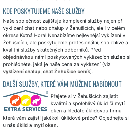
KDE POSKYTUJEME NAŠE SLUŽBY
Naše společnost zajišťuje komplexní služby nejen při
vyklizení chat nebo chalup v Žehušicích, ale i v celém
okrese Kutná Hora! Nenabízíme nejlevnější vyklízení v
Žehušicích, ale poskytujeme profesionální, spolehlivé a
kvalitní služby skutečných odborníků. Před
objednávkou
námi poskytovaných vyklízecích služeb si
prohlédněte, jaká je naše cena za vyklízení (viz
vyklízení chalup, chat Žehušice ceník
).
DALŠÍ SLUŽBY, KTERÉ VÁM MŮŽEME NABÍDNOUT
Přejete si v Žehušicích zajistit
kvalitní a spolehlivý úklid či mytí
oken a hledáte úklidovou firmu
která vám zajistí jakékoli úklidové práce? Objednejte si
u nás
úklid
a
mytí oken
.