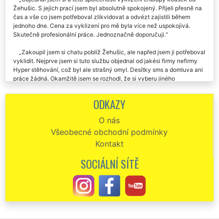
Žehušic. S jejich prací jsem byl absolutně spokojený. Přijeli přesně na
čas a vše co jsem potřeboval zlikvidovat a odvézt zajistili během
jednoho dne. Cena za vyklizení pro mě byla více než uspokojivá.
Skutečně profesionální práce. Jednoznačně doporučuji.
Zakoupil jsem si chatu poblíž Žehušic, ale napřed jsem ji potřeboval
vyklidit. Nejprve jsem si tuto službu objednal od jakési firmy nefirmy
Hyper stěhování, což byl ale strašný omyl. Desítky sms a domluva ani
práce žádná. Okamžitě jsem se rozhodl, že si vyberu jiného
dodavatele vyklízecích služeb, a to jsem se už konečně trefil.
Společnost EXTRA SLUŽBY byla od prvního okamžiku perfektně
ODKAZY
komunikativní a během pár minut byl domluvený termín i podmínky na
vyklizení mé chaty. Práce běžela jako po drátku, ani jsem se nestačil
O nás
rozkoukat, a chata byla perfektně vyklizená. Za mě musím
Všeobecné obchodní podmínky
konstatovat, že jsem byl se službami této společnosti absolutně
spokojený a rozhodně je budu každému doporučovat.
Kontakt
Naprostá spokojenost s vyklizením chaty v Žehušicích. Doporučuji
SOCIÁLNÍ SÍTĚ
tuto společnost.
Spolehliví, přesní, dochvilní a pracovití. To je přesná identifikace
pracovníků společnosti EXTRA VYKLÍZENÍ. Před dvěma dny mi v
Žehušicích zajišťovali vyklizení mé chalupy a pozemků okolo ní od
všemožného nepořádku a harampádí. Stoprocentní a spolehlivá práce,