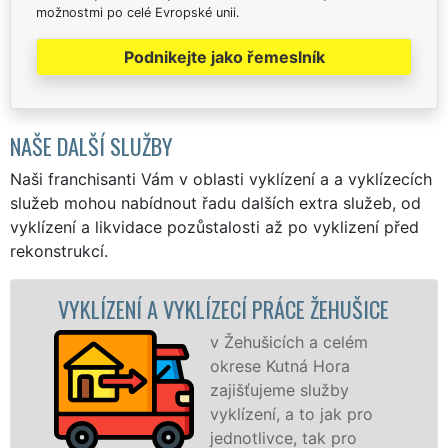
možnostmi po celé Evropské unii.
Podnikejte jako řemeslník
NAŠE DALŠÍ SLUŽBY
Naši franchisanti Vám v oblasti vyklízení a a vyklízecích
služeb mohou nabídnout řadu dalších extra služeb, od
vyklízení a likvidace pozůstalosti až po vyklizení před
rekonstrukcí.
ENÍ A VYKLÍZECÍ PRÁCE ŽEHUŠICE
VYKLÍZE
v Žehušicích a celém
okrese Kutná Hora
zajišťujeme služby
vyklízení, a to jak pro
jednotlivce, tak pro