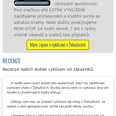
obchodní společnosti.
čkou sítě EXTRA VYKLÍZENÍ
v Žehušicí
eme profesionální a kvalitní servis se
službu jak
 kvality. Naše služby poskytujeme
osobám se 
P 24 hodin denně, 7 dní v týdnu
práce, a t
íkendů a svátků bez příplatků.
Mám zá
Mám zájem o vyklízení v Žehušicích
RECENZE
Recenze našich služeb vyklízení od zákazníků:
V neděli jsem využil služeb této společnosti, když my zajišťovala
vyklizení chaty v Žehušicích. Skvělý servis, není co vytknout. Moc jim
fandím a chválím jejich lidský přístup.
Děkuju vám moc za včerejší vyklízení mé chaty v Žehušicích. Je
radost s vámi spolupracovat. Určitě vás ještě někdy využiju.
Objednal jsem si u této společnosti vyklizení chalupy kousek od