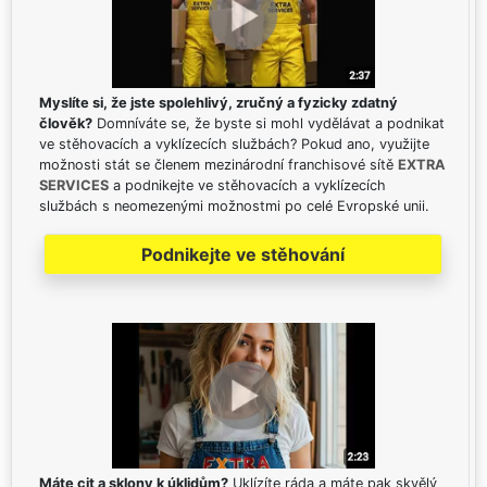
Myslíte si, že jste spolehlivý, zručný a fyzicky zdatný
člověk?
Domníváte se, že byste si mohl vydělávat a podnikat
ve stěhovacích a vyklízecích službách? Pokud ano, využijte
možnosti stát se členem mezinárodní franchisové sítě
EXTRA
SERVICES
a podnikejte ve stěhovacích a vyklízecích
službách s neomezenými možnostmi po celé Evropské unii.
Podnikejte ve stěhování
Máte cit a sklony k úklidům?
Uklízíte ráda a máte pak skvělý