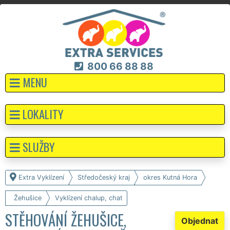
800 66 88 88
MENU
LOKALITY
SLUŽBY
Extra Vyklízení
Středočeský kraj
okres Kutná Hora
Žehušice
Vyklízení chalup, chat
STĚHOVÁNÍ ŽEHUŠICE,
Objednat