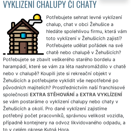
VYKLIZENÍ CHALUPY ČI CHATY
Potřebujete sehnat levné vyklízení
chalup, chat v obci Žehušice a
hledáte spolehlivou firmu, která vám
toto vyklízení v Žehušicích zajistí?
Potřebujete udělat pořádek na své
chatě nebo chalupě v Žehušicích?
Potřebujete se zbavit veškerého starého bordelu a
harampádí, které se vám za léta nashromáždilo v chatě
nebo v chalupě? Koupili jste si rekreační objekt v
Žehušicích a potřebujete vyklidit vše nepotřebné po
původních majitelích? Prostřednictvím naší franchisové
společnosti
EXTRA STĚHOVÁNÍ
a
EXTRA VYKLÍZENÍ
se vám postaráme o vyklizení chalupy nebo chaty v
Žehušicích a okolí. Pro dané vyklízení zajistíme
potřebný počet pracovníků, správnou velikost vozidla,
případně kontejnery na odvoz likvidovaného odpadu, a
to v celém okrese Kutná Hora.