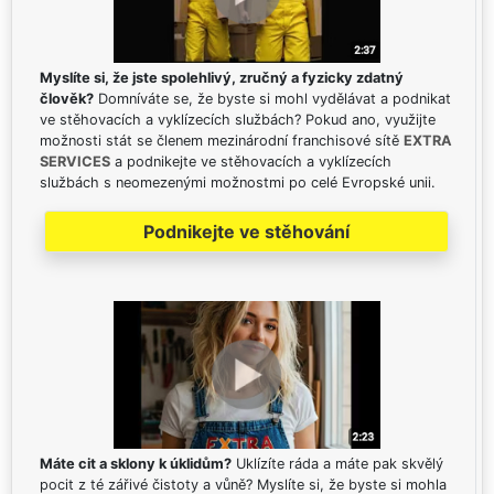
Myslíte si, že jste spolehlivý, zručný a fyzicky zdatný
člověk?
Domníváte se, že byste si mohl vydělávat a podnikat
ve stěhovacích a vyklízecích službách? Pokud ano, využijte
možnosti stát se členem mezinárodní franchisové sítě
EXTRA
SERVICES
a podnikejte ve stěhovacích a vyklízecích
službách s neomezenými možnostmi po celé Evropské unii.
Podnikejte ve stěhování
Máte cit a sklony k úklidům?
Uklízíte ráda a máte pak skvělý
pocit z té zářivé čistoty a vůně? Myslíte si, že byste si mohla