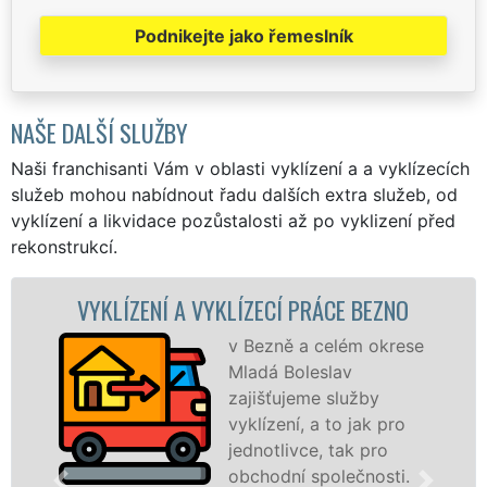
Podnikejte jako řemeslník
NAŠE DALŠÍ SLUŽBY
Naši franchisanti Vám v oblasti vyklízení a a vyklízecích
služeb mohou nabídnout řadu dalších extra služeb, od
vyklízení a likvidace pozůstalosti až po vyklizení před
rekonstrukcí.
KLÍZENÍ A VYKLÍZECÍ PRÁCE BEZNO
VYKL
v Bezně a celém okrese
Mladá Boleslav
zajišťujeme služby
vyklízení, a to jak pro
jednotlivce, tak pro
obchodní společnosti.