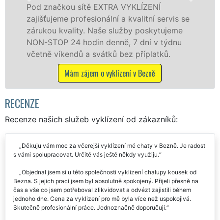
načkou sítě EXTRA VYKLÍZENÍ
v Bezně 
ujeme profesionální a kvalitní servis se
fyzickým
ou kvality. Naše služby poskytujeme
zárukou 
TOP 24 hodin denně, 7 dní v týdnu
STOP bez
ě víkendů a svátků bez příplatků.
M
Mám zájem o vyklízení v Bezně
RECENZE
Recenze našich služeb vyklízení od zákazníků:
Děkuju vám moc za včerejší vyklízení mé chaty v Bezně. Je radost
s vámi spolupracovat. Určitě vás ještě někdy využiju.
Objednal jsem si u této společnosti vyklizení chalupy kousek od
Bezna. S jejich prací jsem byl absolutně spokojený. Přijeli přesně na
čas a vše co jsem potřeboval zlikvidovat a odvézt zajistili během
jednoho dne. Cena za vyklizení pro mě byla více než uspokojivá.
Skutečně profesionální práce. Jednoznačně doporučuji.