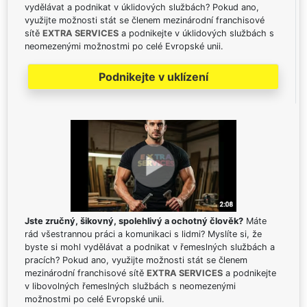
vydělávat a podnikat v úklidových službách? Pokud ano,
využijte možnosti stát se členem mezinárodní franchisové
sítě
EXTRA SERVICES
a podnikejte v úklidových službách s
neomezenými možnostmi po celé Evropské unii.
Podnikejte v uklízení
Jste zručný, šikovný, spolehlivý a ochotný člověk?
Máte
rád všestrannou práci a komunikaci s lidmi? Myslíte si, že
byste si mohl vydělávat a podnikat v řemeslných službách a
pracích? Pokud ano, využijte možnosti stát se členem
mezinárodní franchisové sítě
EXTRA SERVICES
a podnikejte
v libovolných řemeslných službách s neomezenými
možnostmi po celé Evropské unii.