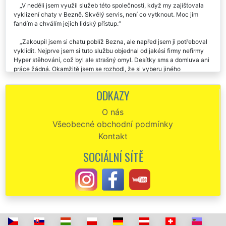
V neděli jsem využil služeb této společnosti, když my zajišťovala
vyklizení chaty v Bezně. Skvělý servis, není co vytknout. Moc jim
fandím a chválím jejich lidský přístup.
Zakoupil jsem si chatu poblíž Bezna, ale napřed jsem ji potřeboval
vyklidit. Nejprve jsem si tuto službu objednal od jakési firmy nefirmy
Hyper stěhování, což byl ale strašný omyl. Desítky sms a domluva ani
práce žádná. Okamžitě jsem se rozhodl, že si vyberu jiného
dodavatele vyklízecích služeb, a to jsem se už konečně trefil.
Společnost EXTRA SLUŽBY byla od prvního okamžiku perfektně
ODKAZY
komunikativní a během pár minut byl domluvený termín i podmínky na
vyklizení mé chaty. Práce běžela jako po drátku, ani jsem se nestačil
O nás
rozkoukat, a chata byla perfektně vyklizená. Za mě musím
Všeobecné obchodní podmínky
konstatovat, že jsem byl se službami této společnosti absolutně
spokojený a rozhodně je budu každému doporučovat.
Kontakt
Naprostá spokojenost s vyklizením chaty v Bezně. Doporučuji tuto
SOCIÁLNÍ SÍTĚ
společnost.
Spolehliví, přesní, dochvilní a pracovití. To je přesná identifikace
pracovníků společnosti EXTRA VYKLÍZENÍ. Před dvěma dny mi v
Bezně zajišťovali vyklizení mé chalupy a pozemků okolo ní od
všemožného nepořádku a harampádí. Stoprocentní a spolehlivá práce,
kterou musím ocenit a pochválit. Bezpodmínečně nejlepší vyklízecí
práce, které jsem prozatím zažil. Rozhodně doporučuji každému.