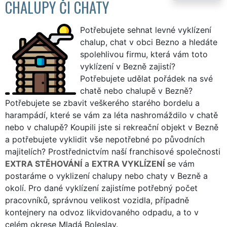
CHALUPY ČI CHATY
Potřebujete sehnat levné vyklízení
chalup, chat v obci Bezno a hledáte
spolehlivou firmu, která vám toto
vyklízení v Bezně zajistí?
Potřebujete udělat pořádek na své
chatě nebo chalupě v Bezně?
Potřebujete se zbavit veškerého starého bordelu a
harampádí, které se vám za léta nashromáždilo v chatě
nebo v chalupě? Koupili jste si rekreační objekt v Bezně
a potřebujete vyklidit vše nepotřebné po původních
majitelích? Prostřednictvím naší franchisové společnosti
EXTRA STĚHOVÁNÍ
a
EXTRA VYKLÍZENÍ
se vám
postaráme o vyklizení chalupy nebo chaty v Bezně a
okolí. Pro dané vyklízení zajistíme potřebný počet
pracovníků, správnou velikost vozidla, případně
kontejnery na odvoz likvidovaného odpadu, a to v
celém okrese Mladá Boleslav.