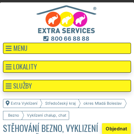
800 66 88 88
MENU
LOKALITY
SLUŽBY
Extra Vyklízení
Středočeský kraj
okres Mladá Boleslav
Bezno
Vyklízení chalup, chat
STĚHOVÁNÍ BEZNO, VYKLIZENÍ
Objednat