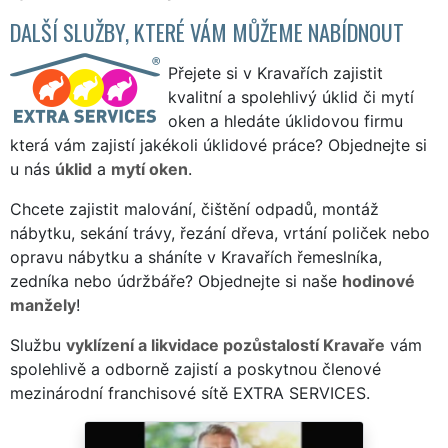
DALŠÍ SLUŽBY, KTERÉ VÁM MŮŽEME NABÍDNOUT
Přejete si v Kravařích zajistit
kvalitní a spolehlivý úklid či mytí
oken a hledáte úklidovou firmu
která vám zajistí jakékoli úklidové práce? Objednejte si
u nás
úklid
a
mytí oken
.
Chcete zajistit malování, čištění odpadů, montáž
nábytku, sekání trávy, řezání dřeva, vrtání poliček nebo
opravu nábytku a sháníte v Kravařích řemeslníka,
zedníka nebo údržbáře? Objednejte si naše
hodinové
manžely
!
Službu
vyklízení a likvidace pozůstalostí Kravaře
vám
spolehlivě a odborně zajistí a poskytnou členové
mezinárodní franchisové sítě EXTRA SERVICES.