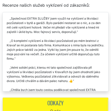
Recenze našich služeb vyklízení od zákazníků:
Společnost EXTRA SLUŽBY jsem využil na vyklízení a likvidaci
pozůstalosti v bytě a garáži. Bylo parádní nestarat se o nic, a za den
mít celé vyklízení hotové. Večer mi předali vše vyklizené a hned mi
zajistili i úklid bytu. Moc fajnový servis, doporučuji.
O kompletní vyklízení a likvidaci pozůstalosti po mém bratrovi z
Kravař se mi postarala tato firma. Komunikace s nima byla na jedničku.
Jejich práce taktéž za jedna. Vytkl by jsem jim pouze to, že odmítli
moje pozvání na večeři. Za účelem vyklízení určitě doporučuju tuto
firmu.
Velmi solidní práci, kterou mi tato společnost zajišťovala při
vyklízení a likvidaci pozůstalosti v Kravařích by jsem ohodnotil jako
výbornou. Veškerou pozůstalost zlikvidovali a odvezli do sběrného
dvora. Určitě chválím a dávám palec nahoru. 👍
Chtěla bych jsem touto cestou poděkovat společnosti EXTRA
VYKLÍZENÍ, která se mi v Kravařích postarala o kompletní vyklizení a
likvidaci pozůstalosti po mé mamince. Děkuji vám chlapci za vaši
ODKAZY
ochotu a pomoc.
O nás