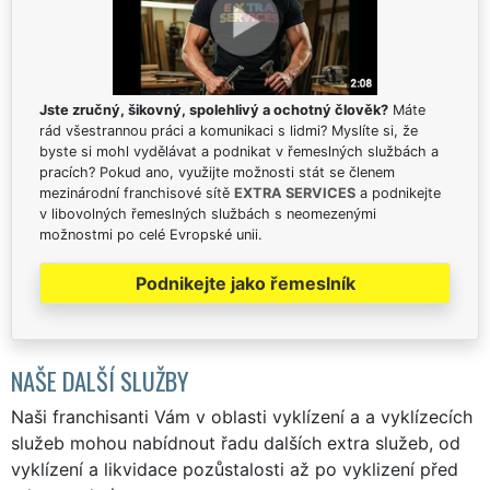
Jste zručný, šikovný, spolehlivý a ochotný člověk?
Máte
rád všestrannou práci a komunikaci s lidmi? Myslíte si, že
byste si mohl vydělávat a podnikat v řemeslných službách a
pracích? Pokud ano, využijte možnosti stát se členem
mezinárodní franchisové sítě
EXTRA SERVICES
a podnikejte
v libovolných řemeslných službách s neomezenými
možnostmi po celé Evropské unii.
Podnikejte jako řemeslník
NAŠE DALŠÍ SLUŽBY
Naši franchisanti Vám v oblasti vyklízení a a vyklízecích
služeb mohou nabídnout řadu dalších extra služeb, od
vyklízení a likvidace pozůstalosti až po vyklizení před