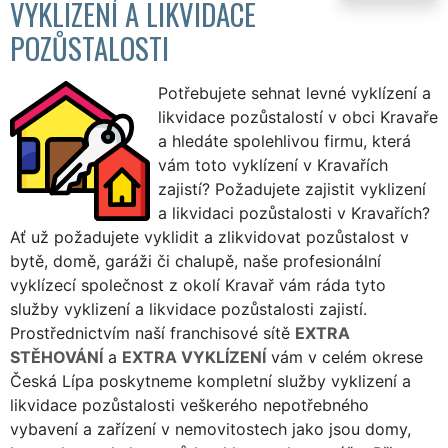
VYKLIZENÍ A LIKVIDACE
POZŮSTALOSTI
Potřebujete sehnat levné vyklízení a
likvidace pozůstalostí v obci Kravaře
a hledáte spolehlivou firmu, která
vám toto vyklízení v Kravařích
zajistí? Požadujete zajistit vyklizení
a likvidaci pozůstalosti v Kravařích?
Ať už požadujete vyklidit a zlikvidovat pozůstalost v
bytě, domě, garáži či chalupě, naše profesionální
vyklízecí společnost z okolí Kravař vám ráda tyto
služby vyklizení a likvidace pozůstalosti zajistí.
Prostřednictvím naší franchisové sítě
EXTRA
STĚHOVÁNÍ
a
EXTRA VYKLÍZENÍ
vám v celém okrese
Česká Lípa poskytneme kompletní služby vyklizení a
likvidace pozůstalosti veškerého nepotřebného
vybavení a zařízení v nemovitostech jako jsou domy,