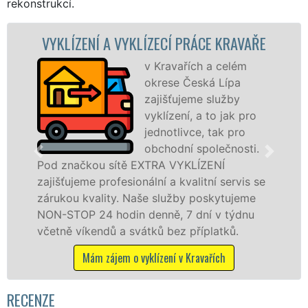
rekonstrukcí.
KLÍZECÍ PRÁCE KRAVAŘE
VYKLÍZECÍ PRÁCE
v Kravařích a celém
Spol
okrese Česká Lípa
VYKL
zajišťujeme služby
pros
vyklízení, a to jak pro
fran
jednotlivce, tak pro
levné
obchodní společnosti.
profe
 EXTRA VYKLÍZENÍ
v Kravařích a okolí. 
onální a kvalitní servis se
jak fyzickým, tak p
Naše služby poskytujeme
zárukou kvalitně od
n denně, 7 dní v týdnu
STOP bez dalších pří
vátků bez příplatků.
Mám zájem o vyklíz
 vyklízení v Kravařích
RECENZE