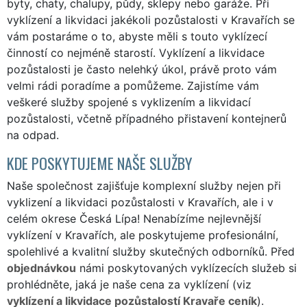
byty, chaty, chalupy, půdy, sklepy nebo garáže. Při
vyklízení a likvidaci jakékoli pozůstalosti v Kravařích se
vám postaráme o to, abyste měli s touto vyklízecí
činností co nejméně starostí. Vyklízení a likvidace
pozůstalosti je často nelehký úkol, právě proto vám
velmi rádi poradíme a pomůžeme. Zajistíme vám
veškeré služby spojené s vyklizením a likvidací
pozůstalosti, včetně případného přistavení kontejnerů
na odpad.
KDE POSKYTUJEME NAŠE SLUŽBY
Naše společnost zajišťuje komplexní služby nejen při
vyklizení a likvidaci pozůstalosti v Kravařích, ale i v
celém okrese Česká Lípa! Nenabízíme nejlevnější
vyklízení v Kravařích, ale poskytujeme profesionální,
spolehlivé a kvalitní služby skutečných odborníků. Před
objednávkou
námi poskytovaných vyklízecích služeb si
prohlédněte, jaká je naše cena za vyklízení (viz
vyklízení a likvidace pozůstalostí Kravaře ceník
).