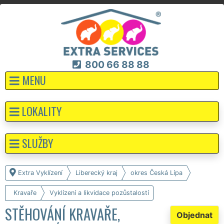
800 66 88 88
MENU
LOKALITY
SLUŽBY
Extra Vyklízení
Liberecký kraj
okres Česká Lípa
Kravaře
Vyklízení a likvidace pozůstalostí
STĚHOVÁNÍ KRAVAŘE,
Objednat