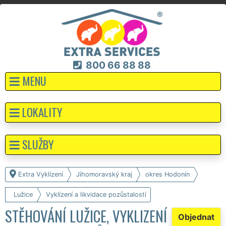
800 66 88 88
MENU
LOKALITY
SLUŽBY
Extra Vyklízení
Jihomoravský kraj
okres Hodonín
Lužice
Vyklízení a likvidace pozůstalostí
STĚHOVÁNÍ LUŽICE, VYKLIZENÍ
Objednat