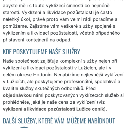
abyste měli s touto vyklízecí činností co nejméně
starostí. Vyklízení a likvidace pozůstalosti je často
nelehký úkol, právě proto vám velmi rádi poradíme a
pomůžeme. Zajistíme vám veškeré služby spojené s
vyklizením a likvidací pozůstalosti, včetně případného
přistavení kontejnerů na odpad.
KDE POSKYTUJEME NAŠE SLUŽBY
Naše společnost zajišťuje komplexní služby nejen při
vyklizení a likvidaci pozůstalosti v Lužicích, ale i v
celém okrese Hodonín! Nenabízíme nejlevnější vyklízení
v Lužicích, ale poskytujeme profesionální, spolehlivé a
kvalitní služby skutečných odborníků. Před
objednávkou
námi poskytovaných vyklízecích služeb si
prohlédněte, jaká je naše cena za vyklízení (viz
vyklízení a likvidace pozůstalostí Lužice ceník
).
DALŠÍ SLUŽBY, KTERÉ VÁM MŮŽEME NABÍDNOUT