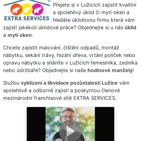
Přejete si v Lužicích zajistit kvalitní
a spolehlivý úklid či mytí oken a
hledáte úklidovou firmu která vám
zajistí jakékoli úklidové práce? Objednejte si u nás
úklid
a
mytí oken
.
Chcete zajistit malování, čištění odpadů, montáž
nábytku, sekání trávy, řezání dřeva, vrtání poliček nebo
opravu nábytku a sháníte v Lužicích řemeslníka, zedníka
nebo údržbáře? Objednejte si naše
hodinové manžely
!
Službu
vyklízení a likvidace pozůstalostí Lužice
vám
spolehlivě a odborně zajistí a poskytnou členové
mezinárodní franchisové sítě EXTRA SERVICES.