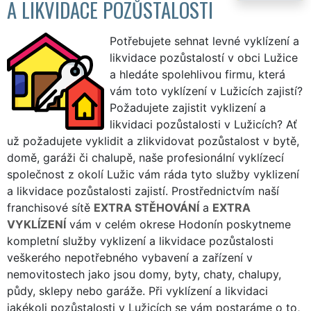
A LIKVIDACE POZŮSTALOSTI
Potřebujete sehnat levné vyklízení a
likvidace pozůstalostí v obci Lužice
a hledáte spolehlivou firmu, která
vám toto vyklízení v Lužicích zajistí?
Požadujete zajistit vyklizení a
likvidaci pozůstalosti v Lužicích? Ať
už požadujete vyklidit a zlikvidovat pozůstalost v bytě,
domě, garáži či chalupě, naše profesionální vyklízecí
společnost z okolí Lužic vám ráda tyto služby vyklizení
a likvidace pozůstalosti zajistí. Prostřednictvím naší
franchisové sítě
EXTRA STĚHOVÁNÍ
a
EXTRA
VYKLÍZENÍ
vám v celém okrese Hodonín poskytneme
kompletní služby vyklizení a likvidace pozůstalosti
veškerého nepotřebného vybavení a zařízení v
nemovitostech jako jsou domy, byty, chaty, chalupy,
půdy, sklepy nebo garáže. Při vyklízení a likvidaci
jakékoli pozůstalosti v Lužicích se vám postaráme o to,