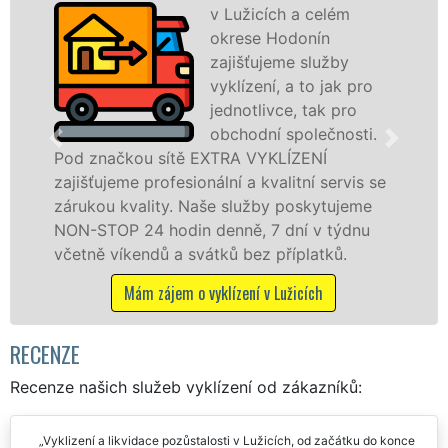
v Lužicích a celém
okrese Hodonín
zajišťujeme služby
vyklízení, a to jak pro
jednotlivce, tak pro
obchodní společnosti.
 sítě EXTRA VYKLÍZENÍ
v Lužicích a ok
rofesionální a kvalitní servis se
jak fyzickým, 
ity. Naše služby poskytujeme
zárukou kvalit
 hodin denně, 7 dní v týdnu
STOP bez dalšíc
dů a svátků bez příplatků.
Mám zájem o
zájem o vyklízení v Lužicích
RECENZE
Recenze našich služeb vyklízení od zákazníků:
Vyklizení a likvidace pozůstalosti v Lužicích, od začátku do konce