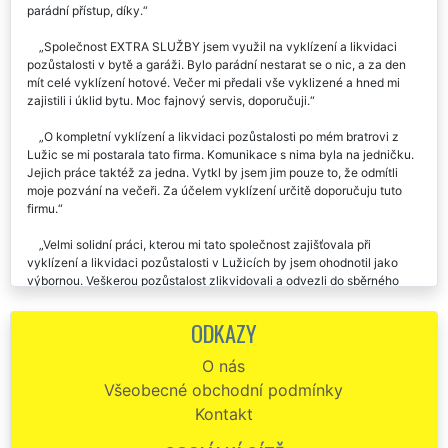
parádní přístup, díky.
Společnost EXTRA SLUŽBY jsem využil na vyklízení a likvidaci
pozůstalosti v bytě a garáži. Bylo parádní nestarat se o nic, a za den
mít celé vyklízení hotové. Večer mi předali vše vyklizené a hned mi
zajistili i úklid bytu. Moc fajnový servis, doporučuji.
O kompletní vyklízení a likvidaci pozůstalosti po mém bratrovi z
Lužic se mi postarala tato firma. Komunikace s nima byla na jedničku.
Jejich práce taktéž za jedna. Vytkl by jsem jim pouze to, že odmítli
moje pozvání na večeři. Za účelem vyklízení určitě doporučuju tuto
firmu.
Velmi solidní práci, kterou mi tato společnost zajišťovala při
vyklízení a likvidaci pozůstalosti v Lužicích by jsem ohodnotil jako
výbornou. Veškerou pozůstalost zlikvidovali a odvezli do sběrného
dvora. Určitě chválím a dávám palec nahoru. 👍
ODKAZY
Chtěla bych jsem touto cestou poděkovat společnosti EXTRA
VYKLÍZENÍ, která se mi v Lužicích postarala o kompletní vyklizení a
O nás
likvidaci pozůstalosti po mé mamince. Děkuji vám chlapci za vaši
Všeobecné obchodní podmínky
ochotu a pomoc.
Kontakt
Dobrý den. Děkuju vám za vaši kvalitně odvedenou práci.
Konkrétně se jednalo o včerejší vyklízení a likvidaci pozůstalosti po