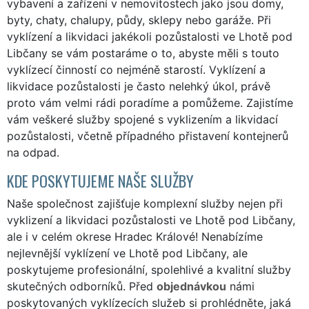
vybavení a zařízení v nemovitostech jako jsou domy,
byty, chaty, chalupy, půdy, sklepy nebo garáže. Při
vyklízení a likvidaci jakékoli pozůstalosti ve Lhotě pod
Libčany se vám postaráme o to, abyste měli s touto
vyklízecí činností co nejméně starostí. Vyklízení a
likvidace pozůstalosti je často nelehký úkol, právě
proto vám velmi rádi poradíme a pomůžeme. Zajistíme
vám veškeré služby spojené s vyklizením a likvidací
pozůstalosti, včetně případného přistavení kontejnerů
na odpad.
KDE POSKYTUJEME NAŠE SLUŽBY
Naše společnost zajišťuje komplexní služby nejen při
vyklizení a likvidaci pozůstalosti ve Lhotě pod Libčany,
ale i v celém okrese Hradec Králové! Nenabízíme
nejlevnější vyklízení ve Lhotě pod Libčany, ale
poskytujeme profesionální, spolehlivé a kvalitní služby
skutečných odborníků. Před
objednávkou
námi
poskytovaných vyklízecích služeb si prohlédněte, jaká