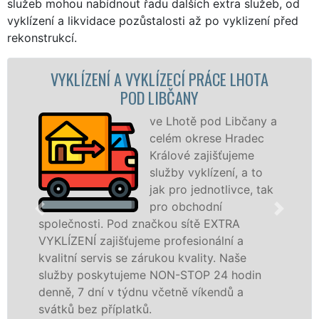
služeb mohou nabídnout řadu dalších extra služeb, od
vyklízení a likvidace pozůstalosti až po vyklizení před
rekonstrukcí.
Í A VYKLÍZECÍ PRÁCE LHOTA
VYKLÍZECÍ P
POD LIBČANY
ve Lhotě pod Libčany a
celém okrese Hradec
Králové zajišťujeme
služby vyklízení, a to
jak pro jednotlivce, tak
pro obchodní
 Pod značkou sítě EXTRA
ve Lhotě pod Li
jišťujeme profesionální a
tuto službu jak
is se zárukou kvality. Naše
osobám se záru
ytujeme NON-STOP 24 hodin
práce, a to NON
 v týdnu včetně víkendů a
Mám zájem o vykl
íplatků.