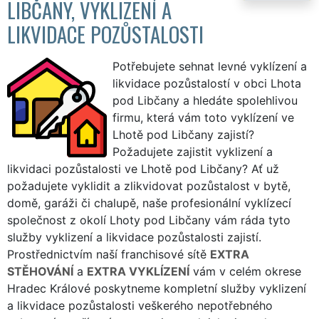
LIBČANY, VYKLIZENÍ A
LIKVIDACE POZŮSTALOSTI
Potřebujete sehnat levné vyklízení a
likvidace pozůstalostí v obci Lhota
pod Libčany a hledáte spolehlivou
firmu, která vám toto vyklízení ve
Lhotě pod Libčany zajistí?
Požadujete zajistit vyklizení a
likvidaci pozůstalosti ve Lhotě pod Libčany? Ať už
požadujete vyklidit a zlikvidovat pozůstalost v bytě,
domě, garáži či chalupě, naše profesionální vyklízecí
společnost z okolí Lhoty pod Libčany vám ráda tyto
služby vyklizení a likvidace pozůstalosti zajistí.
Prostřednictvím naší franchisové sítě
EXTRA
STĚHOVÁNÍ
a
EXTRA VYKLÍZENÍ
vám v celém okrese
Hradec Králové poskytneme kompletní služby vyklizení
a likvidace pozůstalosti veškerého nepotřebného