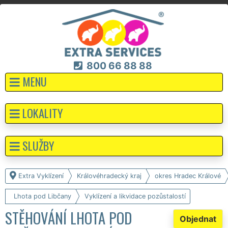
800 66 88 88
MENU
LOKALITY
SLUŽBY
Extra Vyklízení
Královéhradecký kraj
okres Hradec Králové
Lhota pod Libčany
Vyklízení a likvidace pozůstalostí
STĚHOVÁNÍ LHOTA POD
Objednat