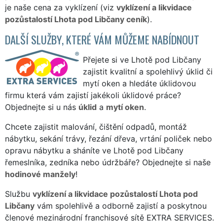
je naše cena za vyklízení (viz
vyklízení a likvidace
pozůstalostí Lhota pod Libčany ceník
).
DALŠÍ SLUŽBY, KTERÉ VÁM MŮŽEME NABÍDNOUT
Přejete si ve Lhotě pod Libčany
zajistit kvalitní a spolehlivý úklid či
mytí oken a hledáte úklidovou
firmu která vám zajistí jakékoli úklidové práce?
Objednejte si u nás
úklid
a
mytí oken
.
Chcete zajistit malování, čištění odpadů, montáž
nábytku, sekání trávy, řezání dřeva, vrtání poliček nebo
opravu nábytku a sháníte ve Lhotě pod Libčany
řemeslníka, zedníka nebo údržbáře? Objednejte si naše
hodinové manžely
!
Službu
vyklízení a likvidace pozůstalostí Lhota pod
Libčany
vám spolehlivě a odborně zajistí a poskytnou
členové mezinárodní franchisové sítě EXTRA SERVICES.