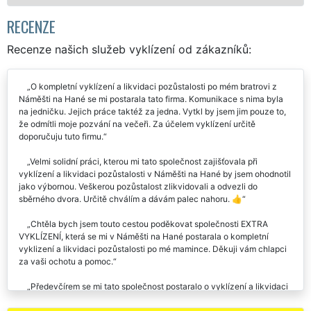
RECENZE
Recenze našich služeb vyklízení od zákazníků:
O kompletní vyklízení a likvidaci pozůstalosti po mém bratrovi z
Náměšti na Hané se mi postarala tato firma. Komunikace s nima byla
na jedničku. Jejich práce taktéž za jedna. Vytkl by jsem jim pouze to,
že odmítli moje pozvání na večeři. Za účelem vyklízení určitě
doporučuju tuto firmu.
Velmi solidní práci, kterou mi tato společnost zajišťovala při
vyklízení a likvidaci pozůstalosti v Náměšti na Hané by jsem ohodnotil
jako výbornou. Veškerou pozůstalost zlikvidovali a odvezli do
sběrného dvora. Určitě chválím a dávám palec nahoru. 👍
Chtěla bych jsem touto cestou poděkovat společnosti EXTRA
VYKLÍZENÍ, která se mi v Náměšti na Hané postarala o kompletní
vyklizení a likvidaci pozůstalosti po mé mamince. Děkuji vám chlapci
za vaši ochotu a pomoc.
Předevčírem se mi tato společnost postaralo o vyklízení a likvidaci
pozůstalosti v Náměšti na Hané. Velmi milý a ochotný přístup všech