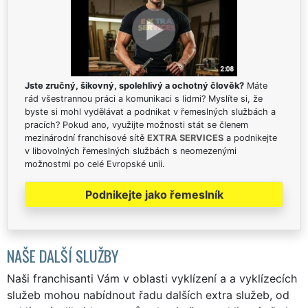
Jste zručný, šikovný, spolehlivý a ochotný člověk?
Máte
rád všestrannou práci a komunikaci s lidmi? Myslíte si, že
byste si mohl vydělávat a podnikat v řemeslných službách a
pracích? Pokud ano, využijte možnosti stát se členem
mezinárodní franchisové sítě
EXTRA SERVICES
a podnikejte
v libovolných řemeslných službách s neomezenými
možnostmi po celé Evropské unii.
Podnikejte jako řemeslník
NAŠE DALŠÍ SLUŽBY
Naši franchisanti Vám v oblasti vyklízení a a vyklízecích
služeb mohou nabídnout řadu dalších extra služeb, od