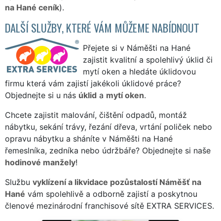
na Hané ceník
).
DALŠÍ SLUŽBY, KTERÉ VÁM MŮŽEME NABÍDNOUT
Přejete si v Náměšti na Hané
zajistit kvalitní a spolehlivý úklid či
mytí oken a hledáte úklidovou
firmu která vám zajistí jakékoli úklidové práce?
Objednejte si u nás
úklid
a
mytí oken
.
Chcete zajistit malování, čištění odpadů, montáž
nábytku, sekání trávy, řezání dřeva, vrtání poliček nebo
opravu nábytku a sháníte v Náměšti na Hané
řemeslníka, zedníka nebo údržbáře? Objednejte si naše
hodinové manžely
!
Službu
vyklízení a likvidace pozůstalostí Náměšť na
Hané
vám spolehlivě a odborně zajistí a poskytnou
členové mezinárodní franchisové sítě EXTRA SERVICES.