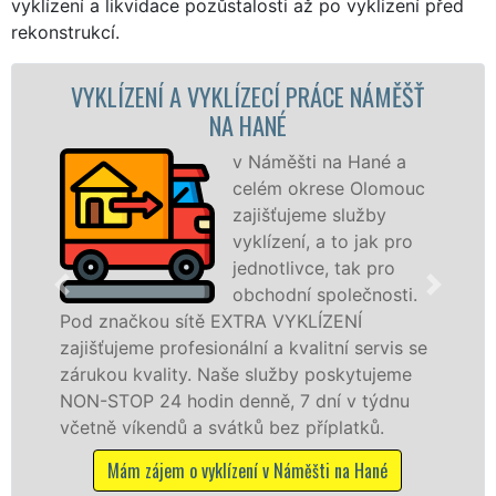
vyklízení a likvidace pozůstalosti až po vyklizení před
rekonstrukcí.
 A VYKLÍZECÍ PRÁCE NÁMĚŠŤ
VYKLÍZECÍ P
NA HANÉ
v Náměšti na Hané a
celém okrese Olomouc
zajišťujeme služby
vyklízení, a to jak pro
jednotlivce, tak pro
obchodní společnosti.
 sítě EXTRA VYKLÍZENÍ
v Náměšti na Ha
rofesionální a kvalitní servis se
tuto službu jak
ity. Naše služby poskytujeme
osobám se záru
 hodin denně, 7 dní v týdnu
práce, a to NON
dů a svátků bez příplatků.
Mám zájem o vy
m o vyklízení v Náměšti na Hané