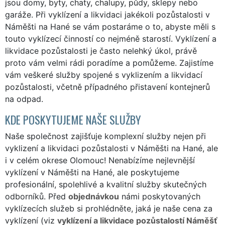
jsou domy, byty, chaty, chalupy, půdy, sklepy nebo
garáže. Při vyklízení a likvidaci jakékoli pozůstalosti v
Náměšti na Hané se vám postaráme o to, abyste měli s
touto vyklízecí činností co nejméně starostí. Vyklízení a
likvidace pozůstalosti je často nelehký úkol, právě
proto vám velmi rádi poradíme a pomůžeme. Zajistíme
vám veškeré služby spojené s vyklizením a likvidací
pozůstalosti, včetně případného přistavení kontejnerů
na odpad.
KDE POSKYTUJEME NAŠE SLUŽBY
Naše společnost zajišťuje komplexní služby nejen při
vyklizení a likvidaci pozůstalosti v Náměšti na Hané, ale
i v celém okrese Olomouc! Nenabízíme nejlevnější
vyklízení v Náměšti na Hané, ale poskytujeme
profesionální, spolehlivé a kvalitní služby skutečných
odborníků. Před
objednávkou
námi poskytovaných
vyklízecích služeb si prohlédněte, jaká je naše cena za
vyklízení (viz
vyklízení a likvidace pozůstalostí Náměšť