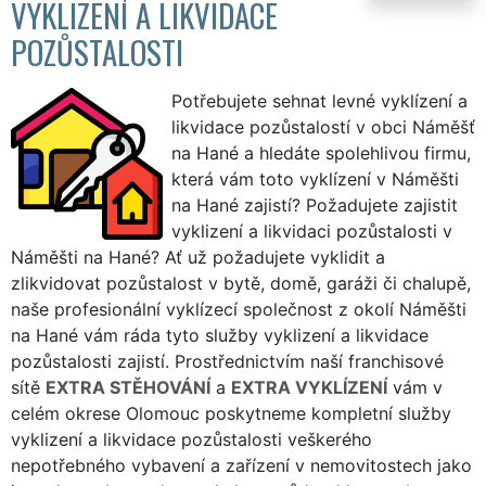
VYKLIZENÍ A LIKVIDACE
POZŮSTALOSTI
Potřebujete sehnat levné vyklízení a
likvidace pozůstalostí v obci Náměšť
na Hané a hledáte spolehlivou firmu,
která vám toto vyklízení v Náměšti
na Hané zajistí? Požadujete zajistit
vyklizení a likvidaci pozůstalosti v
Náměšti na Hané? Ať už požadujete vyklidit a
zlikvidovat pozůstalost v bytě, domě, garáži či chalupě,
naše profesionální vyklízecí společnost z okolí Náměšti
na Hané vám ráda tyto služby vyklizení a likvidace
pozůstalosti zajistí. Prostřednictvím naší franchisové
sítě
EXTRA STĚHOVÁNÍ
a
EXTRA VYKLÍZENÍ
vám v
celém okrese Olomouc poskytneme kompletní služby
vyklizení a likvidace pozůstalosti veškerého
nepotřebného vybavení a zařízení v nemovitostech jako