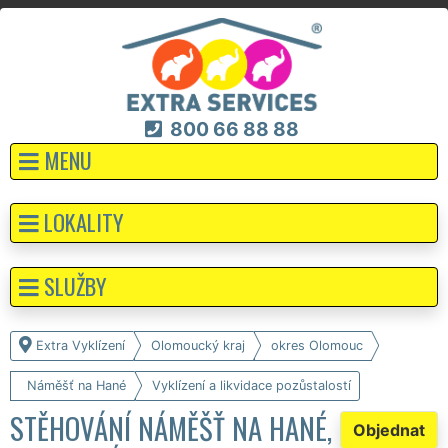
800 66 88 88
MENU
LOKALITY
SLUŽBY
Extra Vyklízení
Olomoucký kraj
okres Olomouc
Náměšť na Hané
Vyklízení a likvidace pozůstalostí
STĚHOVÁNÍ NÁMĚŠŤ NA HANÉ,
Objednat