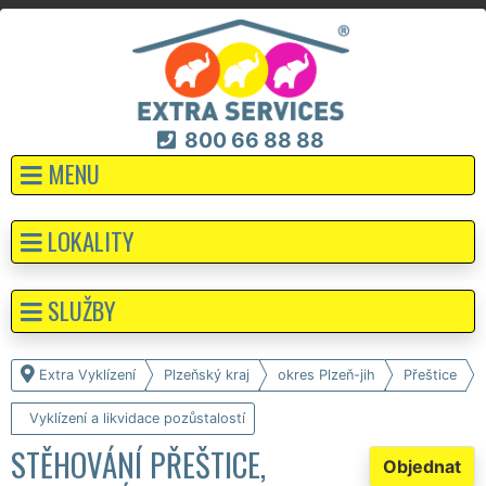
800 66 88 88
MENU
LOKALITY
SLUŽBY
Extra Vyklízení
Plzeňský kraj
okres Plzeň-jih
Přeštice
Vyklízení a likvidace pozůstalostí
STĚHOVÁNÍ PŘEŠTICE,
Objednat