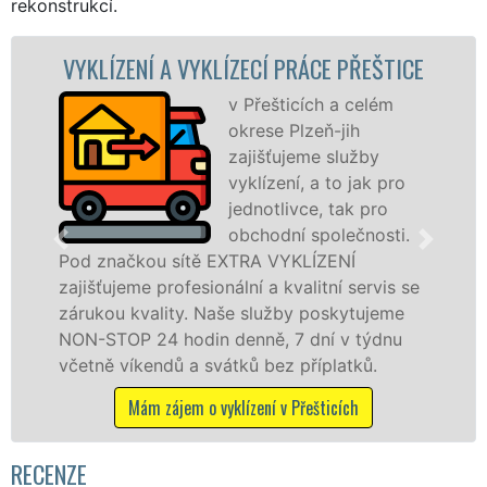
rekonstrukcí.
KLÍZECÍ PRÁCE PŘEŠTICE
VYKLÍZECÍ PRÁCE
v Přešticích a celém
Spol
okrese Plzeň-jih
VYKL
zajišťujeme služby
pros
vyklízení, a to jak pro
fran
jednotlivce, tak pro
levné
obchodní společnosti.
profe
 EXTRA VYKLÍZENÍ
v Přešticích a okolí.
onální a kvalitní servis se
jak fyzickým, tak p
Naše služby poskytujeme
zárukou kvalitně od
n denně, 7 dní v týdnu
STOP bez dalších pří
vátků bez příplatků.
Mám zájem o vyklíz
 vyklízení v Přešticích
RECENZE