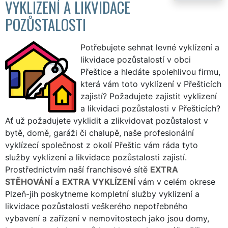
VYKLIZENÍ A LIKVIDACE
POZŮSTALOSTI
Potřebujete sehnat levné vyklízení a
likvidace pozůstalostí v obci
Přeštice a hledáte spolehlivou firmu,
která vám toto vyklízení v Přešticích
zajistí? Požadujete zajistit vyklizení
a likvidaci pozůstalosti v Přešticích?
Ať už požadujete vyklidit a zlikvidovat pozůstalost v
bytě, domě, garáži či chalupě, naše profesionální
vyklízecí společnost z okolí Přeštic vám ráda tyto
služby vyklizení a likvidace pozůstalosti zajistí.
Prostřednictvím naší franchisové sítě
EXTRA
STĚHOVÁNÍ
a
EXTRA VYKLÍZENÍ
vám v celém okrese
Plzeň-jih poskytneme kompletní služby vyklizení a
likvidace pozůstalosti veškerého nepotřebného
vybavení a zařízení v nemovitostech jako jsou domy,