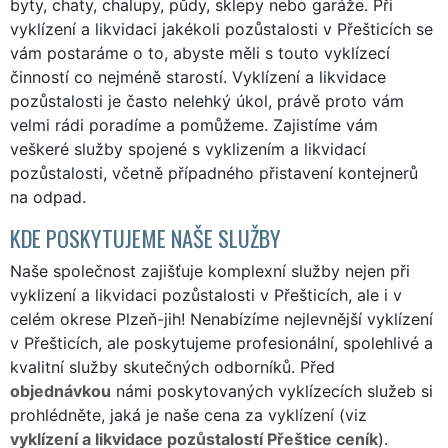
byty, chaty, chalupy, půdy, sklepy nebo garáže. Při
vyklízení a likvidaci jakékoli pozůstalosti v Přešticích se
vám postaráme o to, abyste měli s touto vyklízecí
činností co nejméně starostí. Vyklízení a likvidace
pozůstalosti je často nelehký úkol, právě proto vám
velmi rádi poradíme a pomůžeme. Zajistíme vám
veškeré služby spojené s vyklizením a likvidací
pozůstalosti, včetně případného přistavení kontejnerů
na odpad.
KDE POSKYTUJEME NAŠE SLUŽBY
Naše společnost zajišťuje komplexní služby nejen při
vyklizení a likvidaci pozůstalosti v Přešticích, ale i v
celém okrese Plzeň-jih! Nenabízíme nejlevnější vyklízení
v Přešticích, ale poskytujeme profesionální, spolehlivé a
kvalitní služby skutečných odborníků. Před
objednávkou
námi poskytovaných vyklízecích služeb si
prohlédněte, jaká je naše cena za vyklízení (viz
vyklízení a likvidace pozůstalostí Přeštice ceník
).