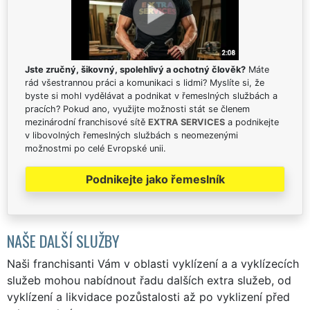
Jste zručný, šikovný, spolehlivý a ochotný člověk?
Máte
rád všestrannou práci a komunikaci s lidmi? Myslíte si, že
byste si mohl vydělávat a podnikat v řemeslných službách a
pracích? Pokud ano, využijte možnosti stát se členem
mezinárodní franchisové sítě
EXTRA SERVICES
a podnikejte
v libovolných řemeslných službách s neomezenými
možnostmi po celé Evropské unii.
Podnikejte jako řemeslník
NAŠE DALŠÍ SLUŽBY
Naši franchisanti Vám v oblasti vyklízení a a vyklízecích
služeb mohou nabídnout řadu dalších extra služeb, od
vyklízení a likvidace pozůstalosti až po vyklizení před