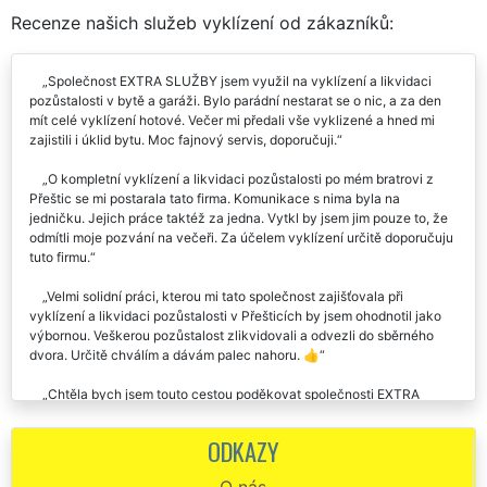
Recenze našich služeb vyklízení od zákazníků:
Společnost EXTRA SLUŽBY jsem využil na vyklízení a likvidaci
pozůstalosti v bytě a garáži. Bylo parádní nestarat se o nic, a za den
mít celé vyklízení hotové. Večer mi předali vše vyklizené a hned mi
zajistili i úklid bytu. Moc fajnový servis, doporučuji.
O kompletní vyklízení a likvidaci pozůstalosti po mém bratrovi z
Přeštic se mi postarala tato firma. Komunikace s nima byla na
jedničku. Jejich práce taktéž za jedna. Vytkl by jsem jim pouze to, že
odmítli moje pozvání na večeři. Za účelem vyklízení určitě doporučuju
tuto firmu.
Velmi solidní práci, kterou mi tato společnost zajišťovala při
vyklízení a likvidaci pozůstalosti v Přešticích by jsem ohodnotil jako
výbornou. Veškerou pozůstalost zlikvidovali a odvezli do sběrného
dvora. Určitě chválím a dávám palec nahoru. 👍
Chtěla bych jsem touto cestou poděkovat společnosti EXTRA
VYKLÍZENÍ, která se mi v Přešticích postarala o kompletní vyklizení a
likvidaci pozůstalosti po mé mamince. Děkuji vám chlapci za vaši
ODKAZY
ochotu a pomoc.
O nás