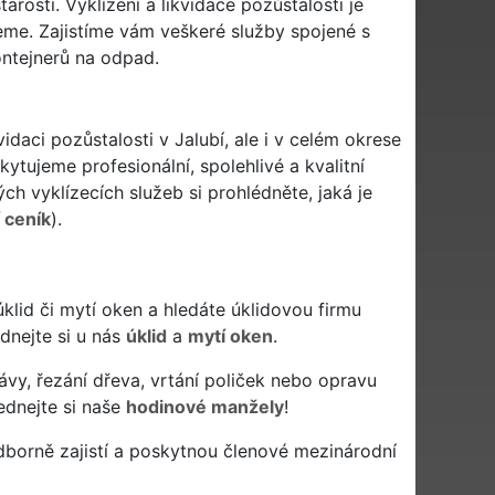
arostí. Vyklízení a likvidace pozůstalosti je
me. Zajistíme vám veškeré služby spojené s
ontejnerů na odpad.
idaci pozůstalosti v Jalubí, ale i v celém okrese
kytujeme profesionální, spolehlivé a kvalitní
h vyklízecích služeb si prohlédněte, jaká je
í ceník
).
ý úklid či mytí oken a hledáte úklidovou firmu
ednejte si u nás
úklid
a
mytí oken
.
ávy, řezání dřeva, vrtání poliček nebo opravu
ednejte si naše
hodinové manžely
!
borně zajistí a poskytnou členové mezinárodní