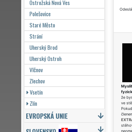
Ostrožská Nová Ves
Odeslá
Polešovice
Staré Město
Strání
Uherský Brod
Uherský Ostroh
Vlčnov
Zlechov
Myslít
Vsetín
fyzic
že bys
Zlín
ve stě
Pokud 
EVROPSKÁ UNIE
člene
EXTR
stěhov
SLOVENSKO
neome