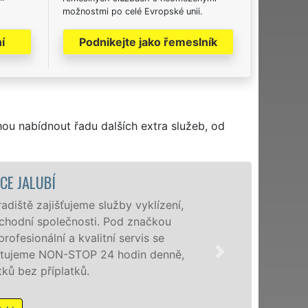
možnostmi po celé Evropské unii.
í
Podnikejte jako řemeslník
hou nabídnout řadu dalších extra služeb, od
.
ťujeme služby vyklízení,
lečnosti. Pod značkou
a kvalitní servis se
N-STOP 24 hodin denně,
latků.