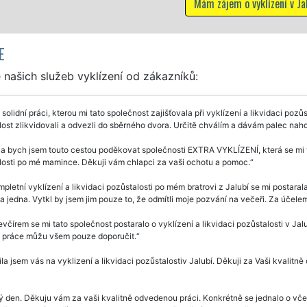
Mám zájem o vyklízení v Jalubí
E
našich služeb vyklízení od zákazníků:
 solidní práci, kterou mi tato společnost zajišťovala při vyklízení a likvidaci poz
ost zlikvidovali a odvezli do sběrného dvora. Určitě chválím a dávám palec naho
a bych jsem touto cestou poděkovat společnosti EXTRA VYKLÍZENÍ, která se mi v 
losti po mé mamince. Děkuji vám chlapci za vaši ochotu a pomoc.
pletní vyklízení a likvidaci pozůstalosti po mém bratrovi z Jalubí se mi postaral
a jedna. Vytkl by jsem jim pouze to, že odmítli moje pozvání na večeři. Za účelem
včírem se mi tato společnost postaralo o vyklízení a likvidaci pozůstalosti v Ja
 práce můžu všem pouze doporučit.
la jsem vás na vyklizení a likvidaci pozůstalostiv Jalubí. Děkuji za Vaši kvalit
 den. Děkuju vám za vaši kvalitně odvedenou práci. Konkrétně se jednalo o včerej