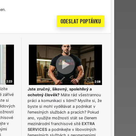
en.
ízíte
Jste zručný, šikovný, spolehlivý a
é zářivé
ochotný člověk?
Máte rád všestrannou
ste si
práci a komunikaci s lidmi? Myslíte si, že
lidových
byste si mohl vydělávat a podnikat v
možnosti
řemeslných službách a pracích? Pokud
chisové
ano, využijte možnosti stát se členem
jte v
mezinárodní franchisové sítě
EXTRA
nými
SERVICES
a podnikejte v libovolných
i.
řemeslných službách s neomezenými