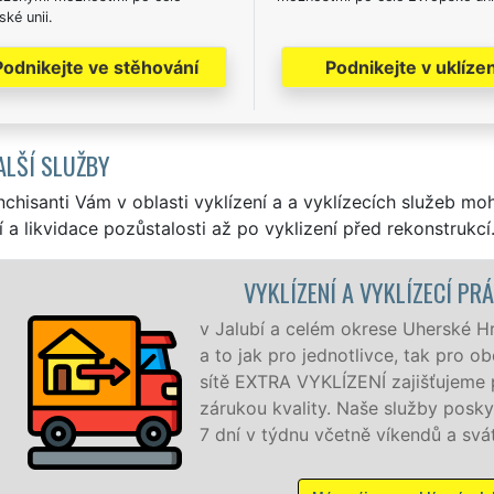
ké unii.
Podnikejte ve stěhování
Podnikejte v uklízen
ALŠÍ SLUŽBY
nchisanti Vám v oblasti vyklízení a a vyklízecích služeb mo
í a likvidace pozůstalosti až po vyklizení před rekonstrukcí
VYKLÍZENÍ A VYKLÍZECÍ PRÁCE JALUBÍ
v Jalubí a celém okrese Uherské Hradiště zajiš
a to jak pro jednotlivce, tak pro obchodní spo
sítě EXTRA VYKLÍZENÍ zajišťujeme profesionální 
zárukou kvality. Naše služby poskytujeme NO
7 dní v týdnu včetně víkendů a svátků bez příp