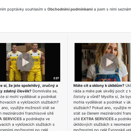
ním poptávky souhlasím s
Obchodními podmínkami
a jsem s nimi seznám
e si, že jste spolehlivý, zručný a
Máte cit a sklony k úklidům?
Ukl
ky zdatný člověk?
Domníváte se,
ráda a máte pak skvělý pocit z t
te si mohl vydělávat a podnikat
čistoty a vůně? Myslíte si, že by
hovacích a vyklízecích službách?
mohla vydělávat a podnikat v úk
ano, využijte možnosti stát se
službách? Pokud ano, využijte 
m mezinárodní franchisové sítě
stát se členem mezinárodní fran
A SERVICES
a podnikejte ve
sítě
EXTRA SERVICES
a podnike
acích a vyklízecích službách s
úklidových službách s neomeze
zenými možnostmi po celé
možnostmi po celé Evropské uni