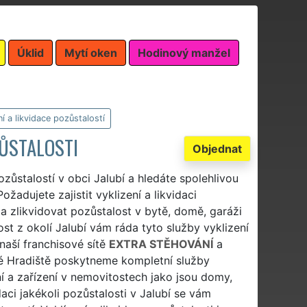
Úklid
Mytí oken
Hodinový manžel
ní a likvidace pozůstalostí
ZŮSTALOSTI
Objednat
ozůstalostí v obci Jalubí a hledáte spolehlivou
Požadujete zajistit vyklizení a likvidaci
 a zlikvidovat pozůstalost v bytě, domě, garáži
ost z okolí Jalubí vám ráda tyto služby vyklizení
 naší franchisové sítě
EXTRA STĚHOVÁNÍ
a
 Hradiště poskytneme kompletní služby
í a zařízení v nemovitostech jako jsou domy,
daci jakékoli pozůstalosti v Jalubí se vám