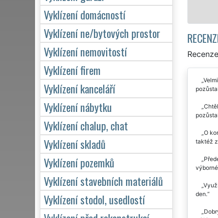
Vyklízení domácností
Vyklízení ne/bytových prostor
RECENZ
Vyklízení nemovitostí
Recenze 
Vyklízení firem
Velmi
Vyklízení kanceláří
pozůstal
Vyklízení nábytku
Chtěl
pozůsta
Vyklízení chalup, chat
O kom
Vyklízení skladů
taktéž z
Vyklízení pozemků
Přede
výborné
Vyklízení stavebních materiálů
Využi
den.
Vyklízení stodol, usedlostí
Dobrý
Vyklízení před rekonstrukcí