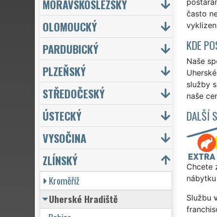
MORAVSKOSLEZSKÝ
postarám
často n
OLOMOUCKÝ
vyklizen
KDE PO
PARDUBICKÝ
Naše spo
PLZEŇSKÝ
Uherské 
služby 
STŘEDOČESKÝ
naše cen
ÚSTECKÝ
DALŠÍ 
VYSOČINA
ZLÍNSKÝ
Chcete z
Kroměříž
nábytku 
Uherské Hradiště
Službu
v
franchi