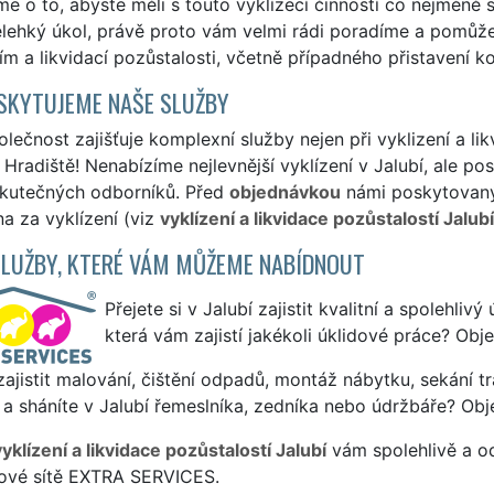
e o to, abyste měli s touto vyklízecí činností co nejméně st
elehký úkol, právě proto vám velmi rádi poradíme a pomůže
ím a likvidací pozůstalosti, včetně případného přistavení k
SKYTUJEME NAŠE SLUŽBY
lečnost zajišťuje komplexní služby nejen při vyklizení a likv
Hradiště! Nenabízíme nejlevnější vyklízení v Jalubí, ale pos
skutečných odborníků. Před
objednávkou
námi poskytovanýc
a za vyklízení (viz
vyklízení a likvidace pozůstalostí Jalub
SLUŽBY, KTERÉ VÁM MŮŽEME NABÍDNOUT
Přejete si v Jalubí zajistit kvalitní a spolehliv
která vám zajistí jakékoli úklidové práce? Obj
ajistit malování, čištění odpadů, montáž nábytku, sekání tr
a sháníte v Jalubí řemeslníka, zedníka nebo údržbáře? Obj
yklízení a likvidace pozůstalostí Jalubí
vám spolehlivě a od
sové sítě EXTRA SERVICES.