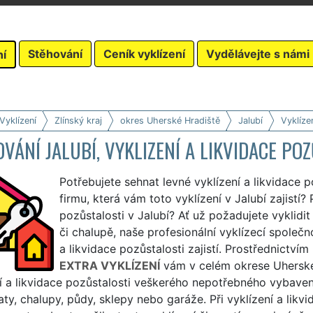
Stěhování
Ceník vyklízení
Vydělávejte s námi
ní
Vyklízení
Zlínský kraj
okres Uherské Hradiště
Jalubí
Vyklíze
VÁNÍ JALUBÍ, VYKLIZENÍ A LIKVIDACE PO
Potřebujete sehnat levné vyklízení a likvidace p
firmu, která vám toto vyklízení v Jalubí zajistí? 
pozůstalosti v Jalubí? Ať už požadujete vyklidit
či chalupě, naše profesionální vyklízecí společn
a likvidace pozůstalosti zajistí. Prostřednictvím
EXTRA VYKLÍZENÍ
vám v celém okrese Uherské
í a likvidace pozůstalosti veškerého nepotřebného vybaven
aty, chalupy, půdy, sklepy nebo garáže. Při vyklízení a likvi