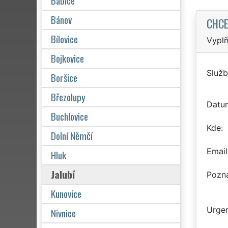
Babice
Bánov
CHCE
Bílovice
Vyplň
Bojkovice
Služb
Boršice
Březolupy
Datu
Buchlovice
Kde
Dolní Němčí
Email
Hluk
Jalubí
Pozn
Kunovice
Urgen
Nivnice