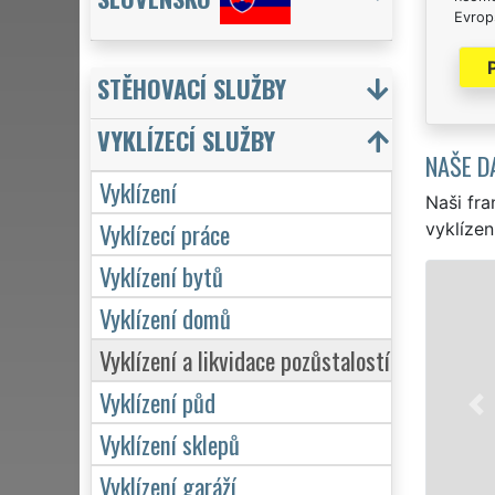
Evrops
STĚHOVACÍ SLUŽBY
VYKLÍZECÍ SLUŽBY
NAŠE D
Vyklízení
Naši fra
Vyklízecí práce
vyklízen
Vyklízení bytů
Vyklízení domů
Vyklízení a likvidace pozůstalostí
Vyklízení půd
Vyklízení sklepů
Vyklízení garáží