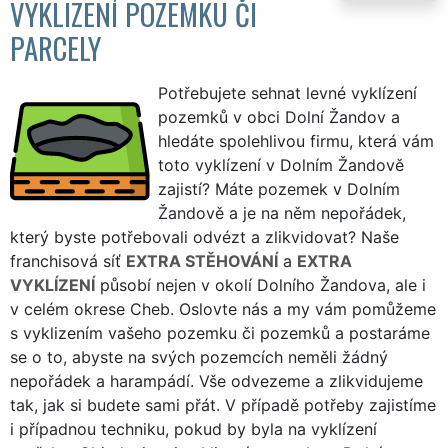
VYKLIZENÍ POZEMKU ČI
PARCELY
Potřebujete sehnat levné vyklízení
pozemků v obci Dolní Žandov a
hledáte spolehlivou firmu, která vám
toto vyklízení v Dolním Žandově
zajistí? Máte pozemek v Dolním
Žandově a je na něm nepořádek,
který byste potřebovali odvézt a zlikvidovat? Naše
franchisová síť
EXTRA STĚHOVÁNÍ
a
EXTRA
VYKLÍZENÍ
působí nejen v okolí Dolního Žandova, ale i
v celém okrese Cheb. Oslovte nás a my vám pomůžeme
s vyklizením vašeho pozemku či pozemků a postaráme
se o to, abyste na svých pozemcích neměli žádný
nepořádek a harampádí. Vše odvezeme a zlikvidujeme
tak, jak si budete sami přát. V případě potřeby zajistíme
i případnou techniku, pokud by byla na vyklízení