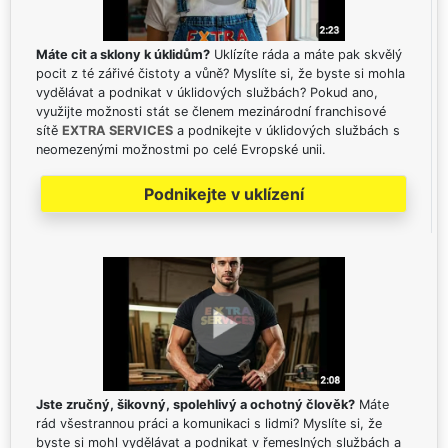
Máte cit a sklony k úklidům?
Uklízíte ráda a máte pak skvělý
pocit z té zářivé čistoty a vůně? Myslíte si, že byste si mohla
vydělávat a podnikat v úklidových službách? Pokud ano,
využijte možnosti stát se členem mezinárodní franchisové
sítě
EXTRA SERVICES
a podnikejte v úklidových službách s
neomezenými možnostmi po celé Evropské unii.
Podnikejte v uklízení
Jste zručný, šikovný, spolehlivý a ochotný člověk?
Máte
rád všestrannou práci a komunikaci s lidmi? Myslíte si, že
byste si mohl vydělávat a podnikat v řemeslných službách a