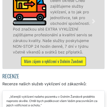
celém okrese Cheb
zajišťujeme služby
vyklízení, a to jak pro
jednotlivce, tak pro
obchodní společnosti.
ou sítě EXTRA VYKLÍZENÍ
v Dolním Žan
 profesionální a kvalitní servis se
službu jak f
ality. Naše služby poskytujeme
osobám se zá
24 hodin denně, 7 dní v týdnu
práce, a to 
endů a svátků bez příplatků.
Mám zájem o
ájem o vyklízení v Dolním Žandově
RECENZE
Recenze našich služeb vyklízení od zákazníků:
Včerejší vyklízení našeho pozemku v Dolním Žandově proběhlo
naprosto skvěle. Chtěl bych poděkovat všem Vašim pracovníkům za
jejich vstřícnost a ochotu.