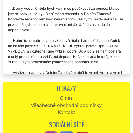
Dobrý večer. Chtěla bych vám moc poděkovat za pomoc, kterou
jste mi poskytli při vyklízení mého pozemku v Dolním Žandově.
Popravdě řečeno jsem moc nevěřila tomu, že by to někdo dokázal. Je
poznat, že jste odborníci na pravém místě. Určitě vás budu dál
doporučovat.
Nutně jsme potřebovali vyklidit všelijaké harampádí a nepořádek
na našem pozemku EXTRA VYKLÍZENÍ. Vybrali jsme si spol. EXTRA
VYKLÍZENÍ a skutečně jsme vybrali dobře. Od A do Z se nám postarali
o celý proces těchto vyklízecích prací. Naše zahrada je teď jako ze
žurnálu. Tyto profesionály jednoznačně doporučujeme.
Vyklízení parcely v Dolním Žandově proběhlo velmi rychle a velmi
kvalitně. Parcela je nyní čistá a připravená k prodeji. Děkuji touto
cestou společnosti EXTRA VYKLÍZENÍ za jejich vynikající práci.
ODKAZY
V neděli jste mi pomáhali vyklidit zahradu v Dolním Žandově. Že to
O nás
zvládnete tak rychle jsem skutečně nečekal. Kluci byli vážně machři a
Všeobecné obchodní podmínky
cena za celé vyklízení pro mě byla velmi příjemná. Pokud budu ještě
někdy potřebovat, určitě si vyber zase vás.
Kontakt
Děkuju za včerejší vyklizení stavebního pozemku v Dolním
SOCIÁLNÍ SÍTĚ
Žandově. Vše proběhlo velmi rychle a kvalitně. Cena naprosto luxusní.
Děkuji a doporučuji.