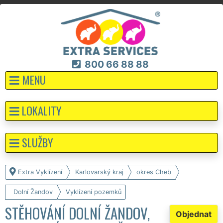
800 66 88 88
MENU
LOKALITY
SLUŽBY
Extra Vyklízení
Karlovarský kraj
okres Cheb
Dolní Žandov
Vyklízení pozemků
STĚHOVÁNÍ DOLNÍ ŽANDOV,
Objednat