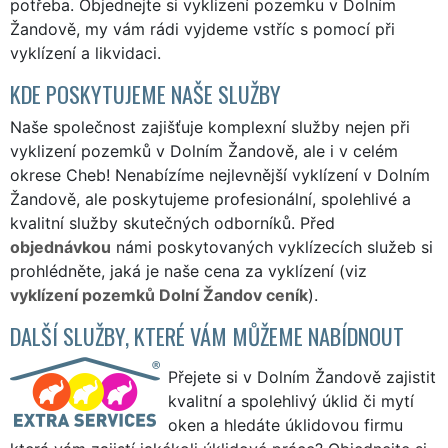
potřeba. Objednejte si vyklizení pozemku v Dolním
Žandově, my vám rádi vyjdeme vstříc s pomocí při
vyklízení a likvidaci.
KDE POSKYTUJEME NAŠE SLUŽBY
Naše společnost zajišťuje komplexní služby nejen při
vyklizení pozemků v Dolním Žandově, ale i v celém
okrese Cheb! Nenabízíme nejlevnější vyklízení v Dolním
Žandově, ale poskytujeme profesionální, spolehlivé a
kvalitní služby skutečných odborníků. Před
objednávkou
námi poskytovaných vyklízecích služeb si
prohlédněte, jaká je naše cena za vyklízení (viz
vyklízení pozemků Dolní Žandov ceník
).
DALŠÍ SLUŽBY, KTERÉ VÁM MŮŽEME NABÍDNOUT
Přejete si v Dolním Žandově zajistit
kvalitní a spolehlivý úklid či mytí
oken a hledáte úklidovou firmu