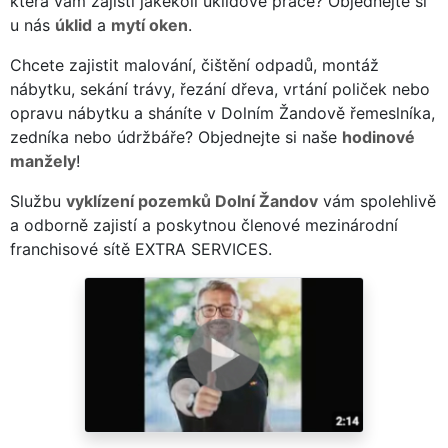
která vám zajistí jakékoli úklidové práce? Objednejte si
u nás
úklid
a
mytí oken
.
Chcete zajistit malování, čištění odpadů, montáž
nábytku, sekání trávy, řezání dřeva, vrtání poliček nebo
opravu nábytku a sháníte v Dolním Žandově řemeslníka,
zedníka nebo údržbáře? Objednejte si naše
hodinové
manžely
!
Službu
vyklízení pozemků Dolní Žandov
vám spolehlivě
a odborně zajistí a poskytnou členové mezinárodní
franchisové sítě EXTRA SERVICES.