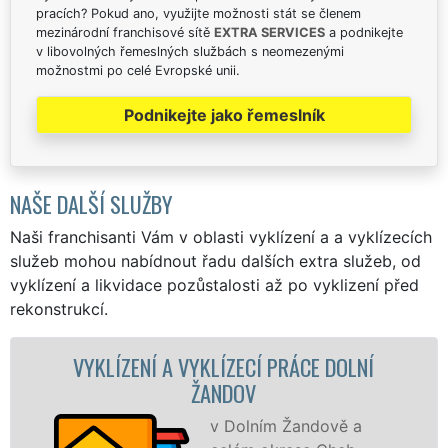
pracích? Pokud ano, využijte možnosti stát se členem
mezinárodní franchisové sítě
EXTRA SERVICES
a podnikejte
v libovolných řemeslných službách s neomezenými
možnostmi po celé Evropské unii.
Podnikejte jako řemeslník
NAŠE DALŠÍ SLUŽBY
Naši franchisanti Vám v oblasti vyklízení a a vyklízecích
služeb mohou nabídnout řadu dalších extra služeb, od
vyklízení a likvidace pozůstalosti až po vyklizení před
rekonstrukcí.
ENÍ A VYKLÍZECÍ PRÁCE DOLNÍ
VYKLÍZE
ŽANDOV
v Dolním Žandově a