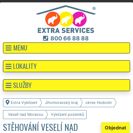
800 66 88 88
MENU
LOKALITY
SLUŽBY
Extra Vyklízení
Jihomoravský kraj
okres Hodonín
Veselí nad Moravou
Vyklízení pozemků
STĚHOVÁNÍ VESELÍ NAD
Objednat