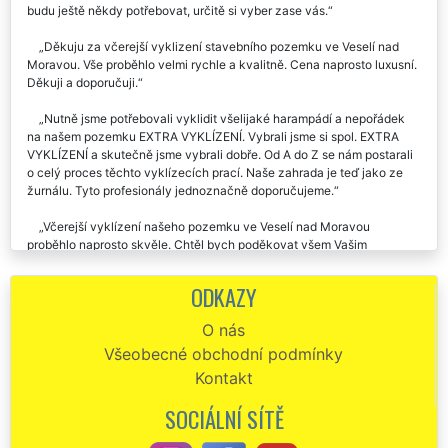
budu ještě někdy potřebovat, určitě si vyber zase vás.
Děkuju za včerejší vyklizení stavebního pozemku ve Veselí nad
Moravou. Vše proběhlo velmi rychle a kvalitně. Cena naprosto luxusní.
Děkuji a doporučuji.
Nutně jsme potřebovali vyklidit všelijaké harampádí a nepořádek
na našem pozemku EXTRA VYKLÍZENÍ. Vybrali jsme si spol. EXTRA
VYKLÍZENÍ a skutečně jsme vybrali dobře. Od A do Z se nám postarali
o celý proces těchto vyklízecích prací. Naše zahrada je teď jako ze
žurnálu. Tyto profesionály jednoznačně doporučujeme.
Včerejší vyklízení našeho pozemku ve Veselí nad Moravou
proběhlo naprosto skvěle. Chtěl bych poděkovat všem Vašim
pracovníkům za jejich vstřícnost a ochotu.
ODKAZY
Dobrý večer. Chtěla bych vám moc poděkovat za pomoc, kterou
jste mi poskytli při vyklízení mého pozemku ve Veselí nad Moravou.
O nás
Popravdě řečeno jsem moc nevěřila tomu, že by to někdo dokázal. Je
Všeobecné obchodní podmínky
poznat, že jste odborníci na pravém místě. Určitě vás budu dál
doporučovat.
Kontakt
Vyklízení parcely ve Veselí nad Moravou proběhlo velmi rychle a
SOCIÁLNÍ SÍTĚ
velmi kvalitně. Parcela je nyní čistá a připravená k prodeji. Děkuji
touto cestou společnosti EXTRA VYKLÍZENÍ za jejich vynikající práci.