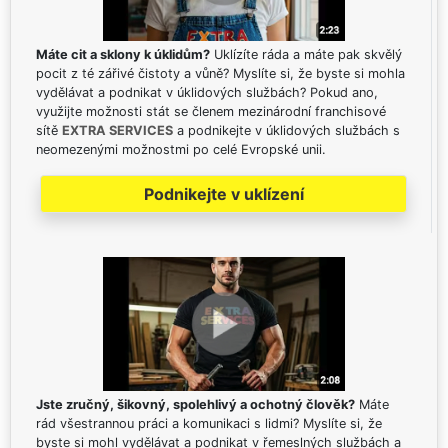
Máte cit a sklony k úklidům?
Uklízíte ráda a máte pak skvělý
pocit z té zářivé čistoty a vůně? Myslíte si, že byste si mohla
vydělávat a podnikat v úklidových službách? Pokud ano,
využijte možnosti stát se členem mezinárodní franchisové
sítě
EXTRA SERVICES
a podnikejte v úklidových službách s
neomezenými možnostmi po celé Evropské unii.
Podnikejte v uklízení
Jste zručný, šikovný, spolehlivý a ochotný člověk?
Máte
rád všestrannou práci a komunikaci s lidmi? Myslíte si, že
byste si mohl vydělávat a podnikat v řemeslných službách a