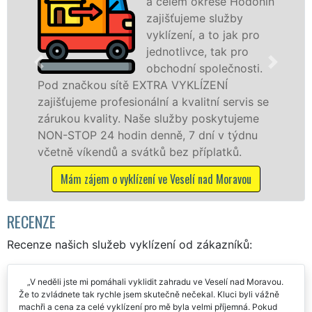
a celém okrese Hodonín
zajišťujeme služby
vyklízení, a to jak pro
jednotlivce, tak pro
obchodní společnosti.
ou sítě EXTRA VYKLÍZENÍ
ve Veselí na
 profesionální a kvalitní servis se
tuto službu j
ality. Naše služby poskytujeme
osobám se zá
24 hodin denně, 7 dní v týdnu
práce, a to 
endů a svátků bez příplatků.
Mám zájem o v
em o vyklízení ve Veselí nad Moravou
RECENZE
Recenze našich služeb vyklízení od zákazníků:
V neděli jste mi pomáhali vyklidit zahradu ve Veselí nad Moravou.
Že to zvládnete tak rychle jsem skutečně nečekal. Kluci byli vážně
machři a cena za celé vyklízení pro mě byla velmi příjemná. Pokud