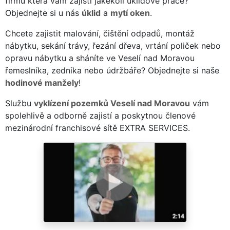
firmu která vám zajistí jakékoli úklidové práce?
Objednejte si u nás
úklid
a
mytí oken
.
Chcete zajistit malování, čištění odpadů, montáž
nábytku, sekání trávy, řezání dřeva, vrtání poliček nebo
opravu nábytku a sháníte ve Veselí nad Moravou
řemeslníka, zedníka nebo údržbáře? Objednejte si naše
hodinové manžely
!
Službu
vyklízení pozemků Veselí nad Moravou
vám
spolehlivě a odborně zajistí a poskytnou členové
mezinárodní franchisové sítě EXTRA SERVICES.