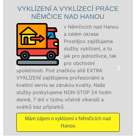
VYKLÍZECÍ PRÁCE
VYKLÍZECÍ PR
 NAD HANOU
NĚMČICE N
v Němčicích nad Hanou
Společ
a celém okrese
VYKLÍZE
Prostějov zajišťujeme
prostře
služby vyklízení, a to
franch
jak pro jednotlivce, tak
levné, p
pro obchodní
profesi
ačkou sítě EXTRA
v Němčicích nad Hanou 
e profesionální a
Poskytujeme tuto službu
rukou kvality. Naše
právnickým osobám se 
 NON-STOP 24 hodin
odvedené práce, a to 
 včetně víkendů a
dalších příplatků.
Mám zájem o vyklízec
zení v Němčicích nad
nad H
anou