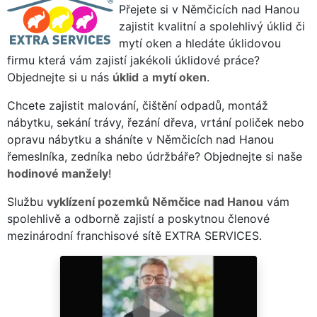
Přejete si v Němčicích nad Hanou
zajistit kvalitní a spolehlivý úklid či
mytí oken a hledáte úklidovou
firmu která vám zajistí jakékoli úklidové práce?
Objednejte si u nás
úklid
a
mytí oken
.
Chcete zajistit malování, čištění odpadů, montáž
nábytku, sekání trávy, řezání dřeva, vrtání poliček nebo
opravu nábytku a sháníte v Němčicích nad Hanou
řemeslníka, zedníka nebo údržbáře? Objednejte si naše
hodinové manžely
!
Službu
vyklízení pozemků Němčice nad Hanou
vám
spolehlivě a odborně zajistí a poskytnou členové
mezinárodní franchisové sítě EXTRA SERVICES.