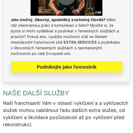
Jste zručný, šikovný, spolehlivý a ochotný člověk?
Máte
rád všestrannou práci a komunikaci s lidmi? Myslíte si, že
byste si mohl vydělávat a podnikat v řemeslných službách a
pracích? Pokud ano, využijte možnosti stát se členem
mezinárodní franchisové sítě
EXTRA SERVICES
a podnikejte
v libovolných řemeslných službách s neomezenými
možnostmi po celé Evropské unii.
Podnikejte jako řemeslník
NAŠE DALŠÍ SLUŽBY
Naši franchisanti Vám v oblasti vyklízení a a vyklízecích
služeb mohou nabídnout řadu dalších extra služeb, od
vyklízení a likvidace pozůstalosti až po vyklizení před
rekonstrukcí.