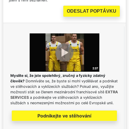
jsem s nimi seznámen.
Myslíte si, že jste spolehlivý, zručný a fyzicky zdatný
člověk?
Domníváte se, že byste si mohl vydělávat a podnikat
ve stěhovacích a vyklízecích službách? Pokud ano, využijte
možnosti stát se členem mezinárodní franchisové sítě
EXTRA
SERVICES
a podnikejte ve stěhovacích a vyklízecích
službách s neomezenými možnostmi po celé Evropské unii.
Podnikejte ve stěhování