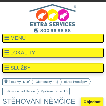
800 66 88 88
MENU
LOKALITY
SLUŽBY
Extra Vyklízení
Olomoucký kraj
okres Prostějov
Němčice nad Hanou
Vyklízení pozemků
STĚHOVÁNÍ NĚMČICE
Objednat