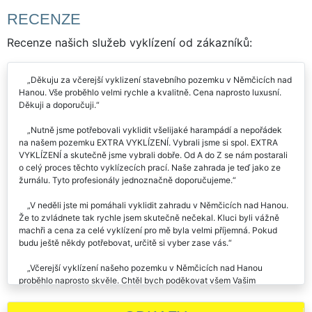
RECENZE
Recenze našich služeb vyklízení od zákazníků:
Děkuju za včerejší vyklizení stavebního pozemku v Němčicích nad
Hanou. Vše proběhlo velmi rychle a kvalitně. Cena naprosto luxusní.
Děkuji a doporučuji.
Nutně jsme potřebovali vyklidit všelijaké harampádí a nepořádek
na našem pozemku EXTRA VYKLÍZENÍ. Vybrali jsme si spol. EXTRA
VYKLÍZENÍ a skutečně jsme vybrali dobře. Od A do Z se nám postarali
o celý proces těchto vyklízecích prací. Naše zahrada je teď jako ze
žurnálu. Tyto profesionály jednoznačně doporučujeme.
V neděli jste mi pomáhali vyklidit zahradu v Němčicích nad Hanou.
Že to zvládnete tak rychle jsem skutečně nečekal. Kluci byli vážně
machři a cena za celé vyklízení pro mě byla velmi příjemná. Pokud
budu ještě někdy potřebovat, určitě si vyber zase vás.
Včerejší vyklízení našeho pozemku v Němčicích nad Hanou
proběhlo naprosto skvěle. Chtěl bych poděkovat všem Vašim
pracovníkům za jejich vstřícnost a ochotu.