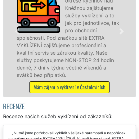
okrese Rychnov nad
Kněžnou zajišťujeme
služby vyklízení, a to
jak pro jednotlivce, tak
pro obchodní
ti. Pod značkou sítě EXTRA
v Častolovicí
zajišťujeme profesionální a
službu jak f
ervis se zárukou kvality. Naše
osobám se zá
skytujeme NON-STOP 24 hodin
práce, a to 
ní v týdnu včetně víkendů a
Mám zájem 
 příplatků.
zájem o vyklízení v Častolovicích
RECENZE
Recenze našich služeb vyklízení od zákazníků:
Nutně jsme potřebovali vyklidit všelijaké harampádí a nepořádek
na našem pozemku EXTRA VYKLÍZENÍ. Vybrali jsme si spol. EXTRA