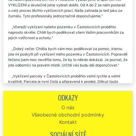
VYKLÍZENÍ a skutečně jsme vybrali dobře. Od A do Z se nám postarali
o celý proces těchto vyklízecích prací. Naše zahrada je teď jako ze
žurnálu. Tyto profesionály jednoznačně doporučujeme.
Včerejší vyklízení našeho pozemku v Častolovicích proběhlo
naprosto skvěle. Chtěl bych poděkovat všem Vašim pracovníkům za
jejich vstřícnost a ochotu.
Dobrý večer. Chtěla bych vám moc poděkovat za pomoc, kterou
jste mi poskytli při vyklízení mého pozemku v Častolovicích. Popravdě
řečeno jsem moc nevěřila tomu, že by to někdo dokázal. Je poznat, že
jste odborníci na pravém místě. Určitě vás budu dál doporučovat.
Vyklízení parcely v Častolovicích proběhlo velmi rychle a velmi
kvalitně. Parcela je nyní čistá a připravená k prodeji. Děkuji touto
cestou společnosti EXTRA VYKLÍZENÍ za jejich vynikající práci.
ODKAZY
V neděli jste mi pomáhali vyklidit zahradu v Častolovicích. Že to
zvládnete tak rychle jsem skutečně nečekal. Kluci byli vážně machři a
O nás
cena za celé vyklízení pro mě byla velmi příjemná. Pokud budu ještě
Všeobecné obchodní podmínky
někdy potřebovat, určitě si vyber zase vás.
Kontakt
Děkuju za včerejší vyklizení stavebního pozemku v Častolovicích.
Vše proběhlo velmi rychle a kvalitně. Cena naprosto luxusní. Děkuji a
SOCIÁLNÍ SÍTĚ