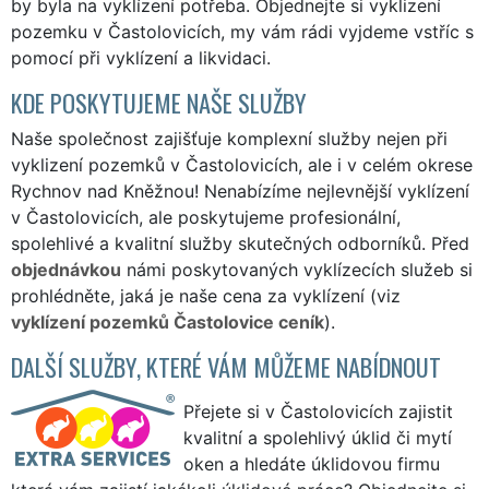
by byla na vyklízení potřeba. Objednejte si vyklizení
pozemku v Častolovicích, my vám rádi vyjdeme vstříc s
pomocí při vyklízení a likvidaci.
KDE POSKYTUJEME NAŠE SLUŽBY
Naše společnost zajišťuje komplexní služby nejen při
vyklizení pozemků v Častolovicích, ale i v celém okrese
Rychnov nad Kněžnou! Nenabízíme nejlevnější vyklízení
v Častolovicích, ale poskytujeme profesionální,
spolehlivé a kvalitní služby skutečných odborníků. Před
objednávkou
námi poskytovaných vyklízecích služeb si
prohlédněte, jaká je naše cena za vyklízení (viz
vyklízení pozemků Častolovice ceník
).
DALŠÍ SLUŽBY, KTERÉ VÁM MŮŽEME NABÍDNOUT
Přejete si v Častolovicích zajistit
kvalitní a spolehlivý úklid či mytí
oken a hledáte úklidovou firmu