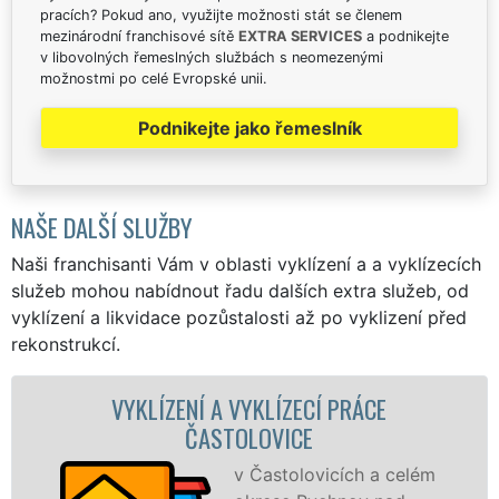
pracích? Pokud ano, využijte možnosti stát se členem
mezinárodní franchisové sítě
EXTRA SERVICES
a podnikejte
v libovolných řemeslných službách s neomezenými
možnostmi po celé Evropské unii.
Podnikejte jako řemeslník
NAŠE DALŠÍ SLUŽBY
Naši franchisanti Vám v oblasti vyklízení a a vyklízecích
služeb mohou nabídnout řadu dalších extra služeb, od
vyklízení a likvidace pozůstalosti až po vyklizení před
rekonstrukcí.
LÍZENÍ A VYKLÍZECÍ PRÁCE
VYKL
ČASTOLOVICE
v Častolovicích a celém