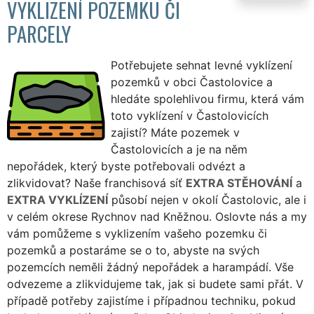
VYKLIZENÍ POZEMKU ČI
PARCELY
Potřebujete sehnat levné vyklízení
pozemků v obci Častolovice a
hledáte spolehlivou firmu, která vám
toto vyklízení v Častolovicích
zajistí? Máte pozemek v
Častolovicích a je na něm
nepořádek, který byste potřebovali odvézt a
zlikvidovat? Naše franchisová síť
EXTRA STĚHOVÁNÍ
a
EXTRA VYKLÍZENÍ
působí nejen v okolí Častolovic, ale i
v celém okrese Rychnov nad Kněžnou. Oslovte nás a my
vám pomůžeme s vyklizením vašeho pozemku či
pozemků a postaráme se o to, abyste na svých
pozemcích neměli žádný nepořádek a harampádí. Vše
odvezeme a zlikvidujeme tak, jak si budete sami přát. V
případě potřeby zajistíme i případnou techniku, pokud