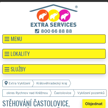
800 66 88 88
MENU
LOKALITY
SLUŽBY
Extra Vyklízení
Královéhradecký kraj
okres Rychnov nad Kněžnou
Častolovice
Vyklízení pozemků
STĚHOVÁNÍ ČASTOLOVICE,
Objednat