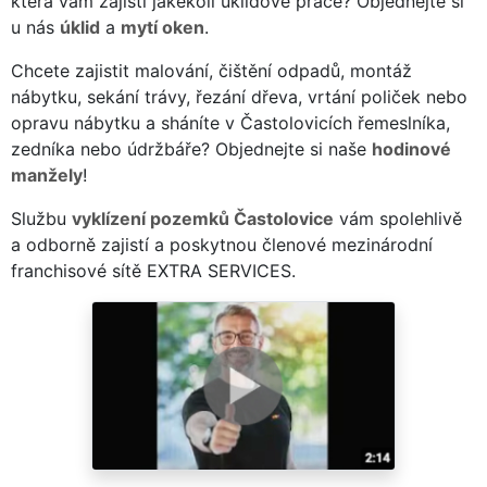
která vám zajistí jakékoli úklidové práce? Objednejte si
u nás
úklid
a
mytí oken
.
Chcete zajistit malování, čištění odpadů, montáž
nábytku, sekání trávy, řezání dřeva, vrtání poliček nebo
opravu nábytku a sháníte v Častolovicích řemeslníka,
zedníka nebo údržbáře? Objednejte si naše
hodinové
manžely
!
Službu
vyklízení pozemků Častolovice
vám spolehlivě
a odborně zajistí a poskytnou členové mezinárodní
franchisové sítě EXTRA SERVICES.