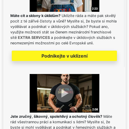
Máte cit a sklony k úklidům?
Uklízíte ráda a máte pak skvělý
pocit z té zářivé čistoty a vůně? Myslíte si, že byste si mohla
vydělávat a podnikat v úklidových službách? Pokud ano,
využijte možnosti stát se členem mezinárodní franchisové
sítě
EXTRA SERVICES
a podnikejte v úklidových službách s
neomezenými možnostmi po celé Evropské unii.
Podnikejte v uklízení
Jste zručný, šikovný, spolehlivý a ochotný člověk?
Máte
rád všestrannou práci a komunikaci s lidmi? Myslíte si, že
byste si mohl vydělávat a podnikat v řemeslných službách a