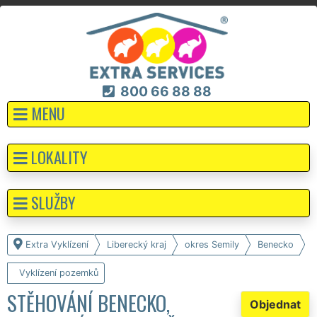
800 66 88 88
MENU
LOKALITY
SLUŽBY
Extra Vyklízení
Liberecký kraj
okres Semily
Benecko
Vyklízení pozemků
STĚHOVÁNÍ BENECKO,
Objednat