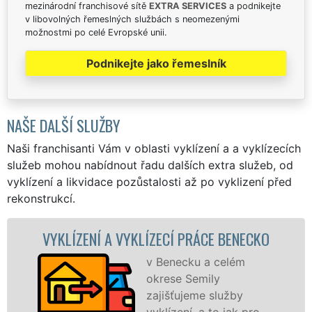
mezinárodní franchisové sítě
EXTRA SERVICES
a podnikejte
v libovolných řemeslných službách s neomezenými
možnostmi po celé Evropské unii.
Podnikejte jako řemeslník
NAŠE DALŠÍ SLUŽBY
Naši franchisanti Vám v oblasti vyklízení a a vyklízecích
služeb mohou nabídnout řadu dalších extra služeb, od
vyklízení a likvidace pozůstalosti až po vyklizení před
rekonstrukcí.
KLÍZENÍ A VYKLÍZECÍ PRÁCE BENECKO
VYK
v Benecku a celém
okrese Semily
zajišťujeme služby
vyklízení, a to jak pro