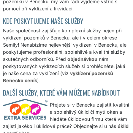
pozemku v Benecku, my vám rádi vyjdeme vstříc s
pomocí při vyklízení a likvidaci.
KDE POSKYTUJEME NAŠE SLUŽBY
Naše společnost zajišťuje komplexní služby nejen při
vyklizení pozemků v Benecku, ale i v celém okrese
Semily! Nenabízíme nejlevnější vyklízení v Benecku, ale
poskytujeme profesionální, spolehlivé a kvalitní služby
skutečných odborníků. Před
objednávkou
námi
poskytovaných vyklízecích služeb si prohlédněte, jaká
je naše cena za vyklízení (viz
vyklízení pozemků
Benecko ceník
).
DALŠÍ SLUŽBY, KTERÉ VÁM MŮŽEME NABÍDNOUT
Přejete si v Benecku zajistit kvalitní
a spolehlivý úklid či mytí oken a
hledáte úklidovou firmu která vám
zajistí jakékoli úklidové práce? Objednejte si u nás
úklid