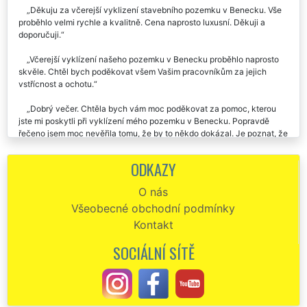
Děkuju za včerejší vyklizení stavebního pozemku v Benecku. Vše
proběhlo velmi rychle a kvalitně. Cena naprosto luxusní. Děkuji a
doporučuji.
Včerejší vyklízení našeho pozemku v Benecku proběhlo naprosto
skvěle. Chtěl bych poděkovat všem Vašim pracovníkům za jejich
vstřícnost a ochotu.
Dobrý večer. Chtěla bych vám moc poděkovat za pomoc, kterou
jste mi poskytli při vyklízení mého pozemku v Benecku. Popravdě
řečeno jsem moc nevěřila tomu, že by to někdo dokázal. Je poznat, že
jste odborníci na pravém místě. Určitě vás budu dál doporučovat.
ODKAZY
Vyklízení parcely v Benecku proběhlo velmi rychle a velmi kvalitně.
Parcela je nyní čistá a připravená k prodeji. Děkuji touto cestou
O nás
společnosti EXTRA VYKLÍZENÍ za jejich vynikající práci.
Všeobecné obchodní podmínky
V neděli jste mi pomáhali vyklidit zahradu v Benecku. Že to
Kontakt
zvládnete tak rychle jsem skutečně nečekal. Kluci byli vážně machři a
cena za celé vyklízení pro mě byla velmi příjemná. Pokud budu ještě
SOCIÁLNÍ SÍTĚ
někdy potřebovat, určitě si vyber zase vás.