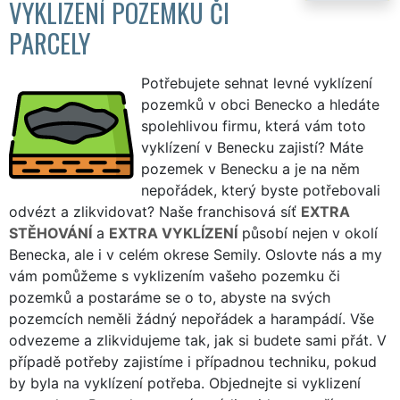
VYKLIZENÍ POZEMKU ČI
PARCELY
Potřebujete sehnat levné vyklízení
pozemků v obci Benecko a hledáte
spolehlivou firmu, která vám toto
vyklízení v Benecku zajistí? Máte
pozemek v Benecku a je na něm
nepořádek, který byste potřebovali
odvézt a zlikvidovat? Naše franchisová síť
EXTRA
STĚHOVÁNÍ
a
EXTRA VYKLÍZENÍ
působí nejen v okolí
Benecka, ale i v celém okrese Semily. Oslovte nás a my
vám pomůžeme s vyklizením vašeho pozemku či
pozemků a postaráme se o to, abyste na svých
pozemcích neměli žádný nepořádek a harampádí. Vše
odvezeme a zlikvidujeme tak, jak si budete sami přát. V
případě potřeby zajistíme i případnou techniku, pokud
by byla na vyklízení potřeba. Objednejte si vyklizení