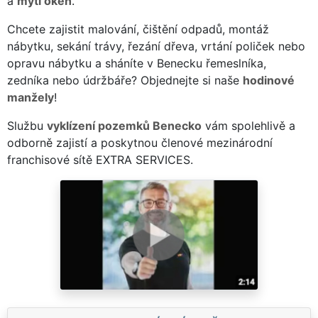
a
mytí oken
.
Chcete zajistit malování, čištění odpadů, montáž
nábytku, sekání trávy, řezání dřeva, vrtání poliček nebo
opravu nábytku a sháníte v Benecku řemeslníka,
zedníka nebo údržbáře? Objednejte si naše
hodinové
manžely
!
Službu
vyklízení pozemků Benecko
vám spolehlivě a
odborně zajistí a poskytnou členové mezinárodní
franchisové sítě EXTRA SERVICES.