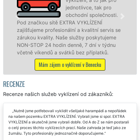
jednotlivce, tak pro
obchodní společnosti.
 značkou sítě EXTRA VYKLÍZENÍ
v Bene
šťujeme profesionální a kvalitní servis se
jak fy
ukou kvality. Naše služby poskytujeme
záruko
-STOP 24 hodin denně, 7 dní v týdnu
STOP b
tně víkendů a svátků bez příplatků.
Mám zájem o vyklízení v Benecku
RECENZE
Recenze našich služeb vyklízení od zákazníků:
Nutně jsme potřebovali vyklidit všelijaké harampádí a nepořádek
na našem pozemku EXTRA VYKLÍZENÍ. Vybrali jsme si spol. EXTRA
VYKLÍZENÍ a skutečně jsme vybrali dobře. Od A do Z se nám postarali
o celý proces těchto vyklízecích prací. Naše zahrada je teď jako ze
žurnálu. Tyto profesionály jednoznačně doporučujeme.