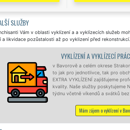
ALŠÍ SLUŽBY
nchisanti Vám v oblasti vyklízení a a vyklízecích služeb mo
í a likvidace pozůstalosti až po vyklizení před rekonstrukcí
LÍZECÍ PRÁCE BAVOROV
ese Strakonice zajišťujeme služby vyklízení, a
, tak pro obchodní společnosti. Pod značkou sítě
ujeme profesionální a kvalitní servis se zárukou
poskytujeme NON-STOP 24 hodin denně, 7 dní v
 svátků bez příplatků.
vyklízení v Bavorově