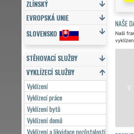
ZLÍNSKÝ
EVROPSKÁ UNIE
NAŠE D
SLOVENSKO
Naši fra
vyklízen
VYKLÍZENÍ A VYK
STĚHOVACÍ SLUŽBY
v Bavorově a celém okr
VYKLÍZECÍ SLUŽBY
to jak pro jednotlivce
EXTRA VYKLÍZENÍ zajišť
Vyklízení
kvality. Naše služby 
Vyklízecí práce
týdnu včetně víkendů a
Vyklízení bytů
Mám zájem o 
Vyklízení domů
Vyklízení a likvidace pozůstalostí