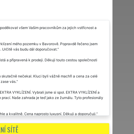
 poděkovat všem Vašim pracovníkům za jejich vstřícnost a
 vyklízení mého pozemku v Bavorově. Popravdě řečeno jsem
. Určitě vás budu dál doporučovat.
stá a připravená k prodeji. Děkuji touto cestou společnosti
m skutečně nečekal. Kluci byli vážně machři a cena za celé
 zase vás.
 EXTRA VYKLÍZENÍ. Vybrali jsme si spol. EXTRA VYKLÍZENÍ a
 prací. Naše zahrada je teď jako ze žurnálu. Tyto profesionály
e a kvalitně. Cena naprosto luxusní. Děkuji a doporučuji.
NÍ SÍTĚ