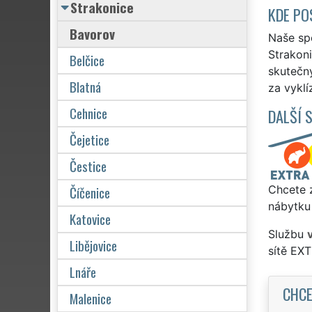
Strakonice
KDE PO
Bavorov
Naše spo
Strakoni
Belčice
skutečn
Blatná
za vyklí
Cehnice
DALŠÍ 
Čejetice
Čestice
Číčenice
Chcete z
nábytku
Katovice
Službu
Libějovice
sítě EX
Lnáře
CHCE
Malenice