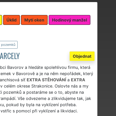
Úklid
Mytí oken
Hodinový manžel
í pozemků
PARCELY
Objednat
bci Bavorov a hledáte spolehlivou firmu, která
ozemek v Bavorově a je na něm nepořádek, který
ranchisová síť
EXTRA STĚHOVÁNÍ
a
EXTRA
i v celém okrese Strakonice. Oslovte nás a my
 pozemků a postaráme se o to, abyste na
ampádí. Vše odvezeme a zlikvidujeme tak, jak
ku, pokud by byla na vyklízení potřeba.
tříc s pomocí při vyklízení a likvidaci.