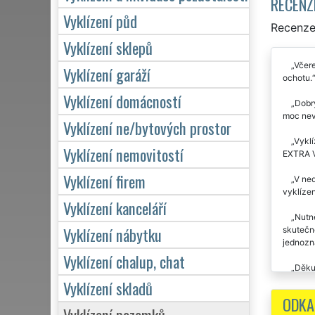
RECENZ
Vyklízení půd
Recenze 
Vyklízení sklepů
Včere
Vyklízení garáží
ochotu.
Vyklízení domácností
Dobr
moc nevě
Vyklízení ne/bytových prostor
Vyklí
Vyklízení nemovitostí
EXTRA VY
Vyklízení firem
V ned
vyklízen
Vyklízení kanceláří
Nutn
Vyklízení nábytku
skutečně
jednozn
Vyklízení chalup, chat
Děkuj
Vyklízení skladů
ODKA
Vyklízení pozemků