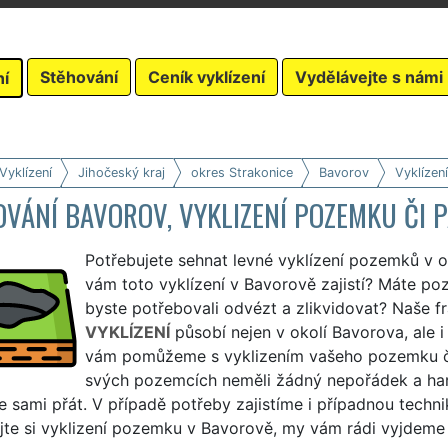
Stěhování
Ceník vyklízení
Vydělávejte s námi
ní
Vyklízení
Jihočeský kraj
okres Strakonice
Bavorov
Vyklízen
VÁNÍ BAVOROV, VYKLIZENÍ POZEMKU ČI 
Potřebujete sehnat levné vyklízení pozemků v o
vám toto vyklízení v Bavorově zajistí? Máte p
byste potřebovali odvézt a zlikvidovat? Naše f
VYKLÍZENÍ
působí nejen v okolí Bavorova, ale 
vám pomůžeme s vyklizením vašeho pozemku či
svých pozemcích neměli žádný nepořádek a har
e sami přát. V případě potřeby zajistíme i případnou techni
te si vyklizení pozemku v Bavorově, my vám rádi vyjdeme vs