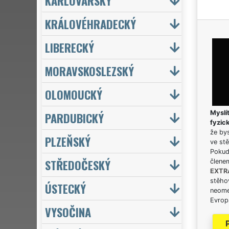
KARLOVARSKÝ
KRÁLOVÉHRADECKÝ
LIBERECKÝ
MORAVSKOSLEZSKÝ
OLOMOUCKÝ
Myslít
PARDUBICKÝ
fyzic
že bys
PLZEŇSKÝ
ve stě
Pokud 
STŘEDOČESKÝ
člene
EXTR
stěhov
ÚSTECKÝ
neome
Evrops
VYSOČINA