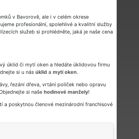
emků v Bavorově, ale i v celém okrese
jeme profesionální, spolehlivé a kvalitní služby
zecích služeb si prohlédněte, jaká je naše cena
livý úklid či mytí oken a hledáte úklidovou firmu
ednejte si u nás
úklid
a
mytí oken
.
ávy, řezání dřeva, vrtání poliček nebo opravu
Objednejte si naše
hodinové manžely
!
tí a poskytnou členové mezinárodní franchisové