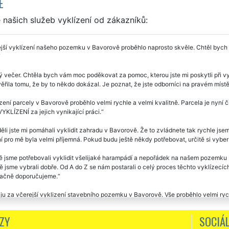
E
našich služeb vyklízení od zákazníků:
jší vyklízení našeho pozemku v Bavorově proběhlo naprosto skvěle. Chtěl bych
ý večer. Chtěla bych vám moc poděkovat za pomoc, kterou jste mi poskytli při
řila tomu, že by to někdo dokázal. Je poznat, že jste odborníci na pravém místě
zení parcely v Bavorově proběhlo velmi rychle a velmi kvalitně. Parcela je nyní či
KLÍZENÍ za jejich vynikající práci.
ěli jste mi pomáhali vyklidit zahradu v Bavorově. Že to zvládnete tak rychle jse
í pro mě byla velmi příjemná. Pokud budu ještě někdy potřebovat, určitě si vyber
ě jsme potřebovali vyklidit všelijaké harampádí a nepořádek na našem pozemku
 jsme vybrali dobře. Od A do Z se nám postarali o celý proces těchto vyklízecích
ačně doporučujeme.
u za včerejší vyklizení stavebního pozemku v Bavorově. Vše proběhlo velmi rychl
ZY
SOCIÁL