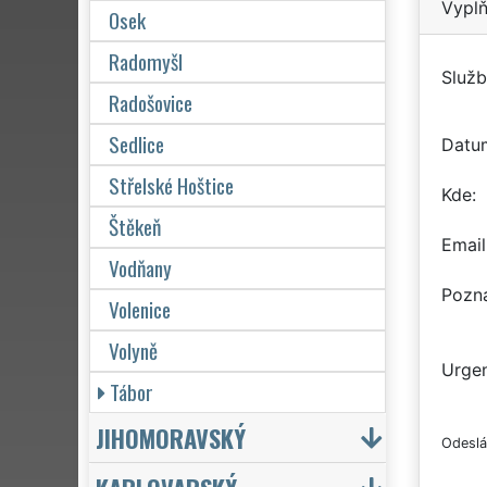
Vyplň
Osek
Radomyšl
Služb
Radošovice
Sedlice
Datu
Střelské Hoštice
Kde
Štěkeň
Email
Vodňany
Pozn
Volenice
Volyně
Urgen
Tábor
JIHOMORAVSKÝ
Odeslá