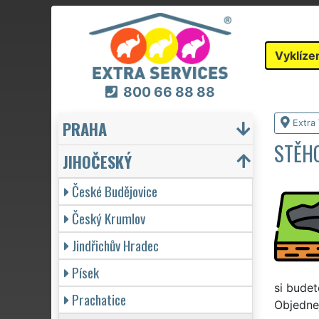
Vyklíze
800 66 88 88
PRAHA
Extra 
STĚHO
JIHOČESKÝ
České Budějovice
Český Krumlov
Jindřichův Hradec
Písek
si budet
Prachatice
Objednej