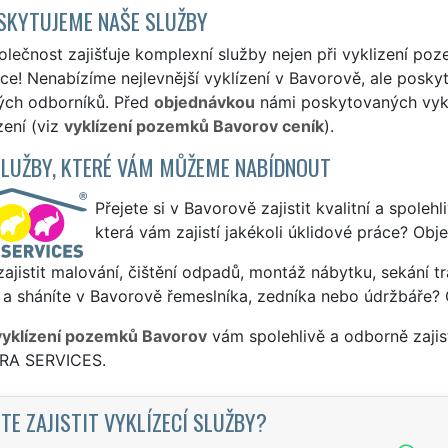
SKYTUJEME NAŠE SLUŽBY
lečnost zajišťuje komplexní služby nejen při vyklizení poz
ce! Nenabízíme nejlevnější vyklízení v Bavorově, ale poskytu
ých odborníků. Před
objednávkou
námi poskytovaných vyklí
zení (viz
vyklízení pozemků Bavorov ceník
).
SLUŽBY, KTERÉ VÁM MŮŽEME NABÍDNOUT
Přejete si v Bavorově zajistit kvalitní a spoleh
která vám zajistí jakékoli úklidové práce? Obj
ajistit malování, čištění odpadů, montáž nábytku, sekání tr
 a sháníte v Bavorově řemeslníka, zedníka nebo údržbáře? 
vyklízení pozemků Bavorov
vám spolehlivě a odborně zajis
TRA SERVICES.
TE ZAJISTIT VYKLÍZECÍ SLUŽBY?