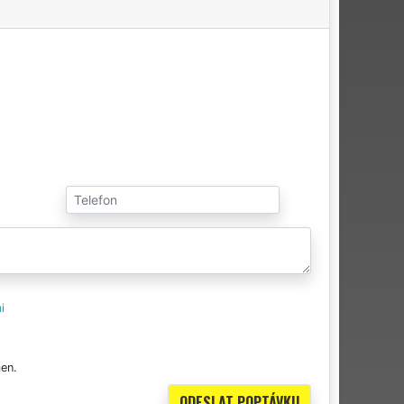
i
en.