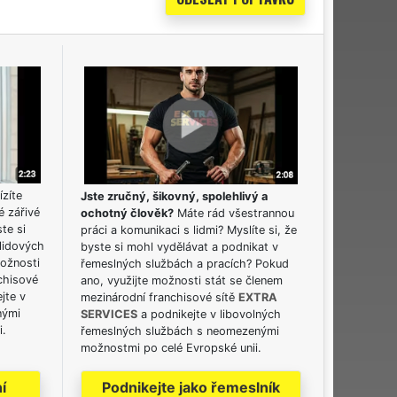
ízíte
Jste zručný, šikovný, spolehlivý a
é zářivé
ochotný člověk?
Máte rád všestrannou
ste si
práci a komunikaci s lidmi? Myslíte si, že
lidových
byste si mohl vydělávat a podnikat v
možnosti
řemeslných službách a pracích? Pokud
chisové
ano, využijte možnosti stát se členem
jte v
mezinárodní franchisové sítě
EXTRA
nými
SERVICES
a podnikejte v libovolných
i.
řemeslných službách s neomezenými
možnostmi po celé Evropské unii.
í
Podnikejte jako řemeslník