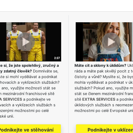
e si, že jste spolehlivý, zručný a
Máte cit a sklony k úklidům?
Ukl
ky zdatný člověk?
Domníváte se,
ráda a máte pak skvělý pocit z t
te si mohl vydělávat a podnikat
čistoty a vůně? Myslíte si, že by
hovacích a vyklízecích službách?
mohla vydělávat a podnikat v úk
ano, využijte možnosti stát se
službách? Pokud ano, využijte 
m mezinárodní franchisové sítě
stát se členem mezinárodní fran
A SERVICES
a podnikejte ve
sítě
EXTRA SERVICES
a podnike
acích a vyklízecích službách s
úklidových službách s neomeze
zenými možnostmi po celé
možnostmi po celé Evropské uni
ké unii.
Podnikejte ve stěhování
Podnikejte v uklízen