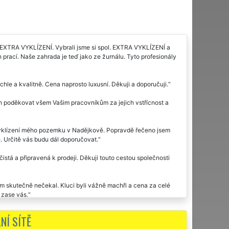
 EXTRA VYKLÍZENÍ. Vybrali jsme si spol. EXTRA VYKLÍZENÍ a
 prací. Naše zahrada je teď jako ze žurnálu. Tyto profesionály
le a kvalitně. Cena naprosto luxusní. Děkuji a doporučuji.
h poděkovat všem Vašim pracovníkům za jejich vstřícnost a
 vyklízení mého pozemku v Nadějkově. Popravdě řečeno jsem
. Určitě vás budu dál doporučovat.
čistá a připravená k prodeji. Děkuji touto cestou společnosti
sem skutečně nečekal. Kluci byli vážně machři a cena za celé
 zase vás.
NÍ SÍTĚ