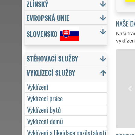
ZLÍNSKÝ
EVROPSKÁ UNIE
NAŠE D
SLOVENSKO
Naši fra
vyklízen
VYKLÍZENÍ A
STĚHOVACÍ SLUŽBY
v Nadějkově a cel
VYKLÍZECÍ SLUŽBY
jak pro jednotliv
EXTRA VYKLÍZENÍ z
Vyklízení
kvality. Naše sl
Vyklízecí práce
týdnu včetně víke
Vyklízení bytů
Mám zá
Vyklízení domů
Vyklízení a likvidace pozůstalostí