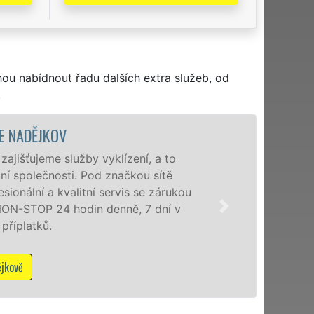
hou nabídnout řadu dalších extra služeb, od
.
VYKLÍZECÍ PR
Společnost EXTRA VYKLÍZ
poboček levné, přesto kv
a okolí. Poskytujeme tu
zárukou kvalitně odvede
Mám zájem o v