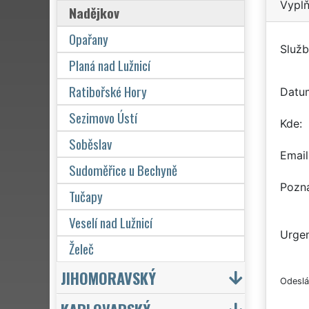
Vyplň
Nadějkov
Opařany
Služb
Planá nad Lužnicí
Ratibořské Hory
Datu
Sezimovo Ústí
Kde
Soběslav
Email
Sudoměřice u Bechyně
Pozn
Tučapy
Veselí nad Lužnicí
Urgen
Želeč
JIHOMORAVSKÝ
Odeslá