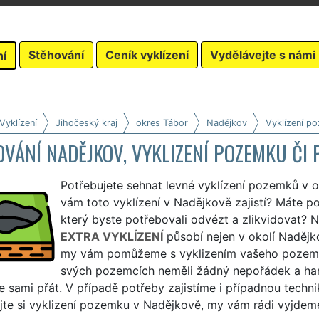
Stěhování
Ceník vyklízení
Vydělávejte s námi
ní
Vyklízení
Jihočeský kraj
okres Tábor
Nadějkov
Vyklízení p
VÁNÍ NADĚJKOV, VYKLIZENÍ POZEMKU ČI 
Potřebujete sehnat levné vyklízení pozemků v o
vám toto vyklízení v Nadějkově zajistí? Máte 
který byste potřebovali odvézt a zlikvidovat? N
EXTRA VYKLÍZENÍ
působí nejen v okolí Nadějko
my vám pomůžeme s vyklizením vašeho pozemku
svých pozemcích neměli žádný nepořádek a har
e sami přát. V případě potřeby zajistíme i případnou techni
te si vyklizení pozemku v Nadějkově, my vám rádi vyjdeme v