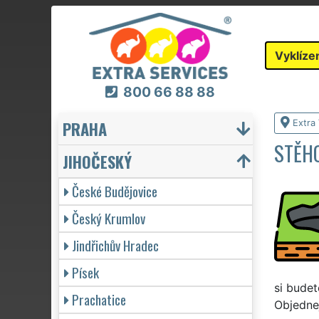
Vyklíze
800 66 88 88
PRAHA
Extra 
STĚHO
JIHOČESKÝ
České Budějovice
Český Krumlov
Jindřichův Hradec
Písek
si budet
Prachatice
Objednej