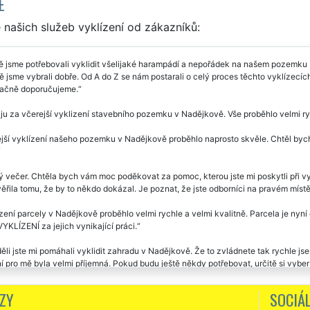
E
našich služeb vyklízení od zákazníků:
ě jsme potřebovali vyklidit všelijaké harampádí a nepořádek na našem pozemku
 jsme vybrali dobře. Od A do Z se nám postarali o celý proces těchto vyklízecích
ačně doporučujeme.
u za včerejší vyklizení stavebního pozemku v Nadějkově. Vše proběhlo velmi rych
jší vyklízení našeho pozemku v Nadějkově proběhlo naprosto skvěle. Chtěl byc
ý večer. Chtěla bych vám moc poděkovat za pomoc, kterou jste mi poskytli při
řila tomu, že by to někdo dokázal. Je poznat, že jste odborníci na pravém místě
zení parcely v Nadějkově proběhlo velmi rychle a velmi kvalitně. Parcela je nyní 
KLÍZENÍ za jejich vynikající práci.
ěli jste mi pomáhali vyklidit zahradu v Nadějkově. Že to zvládnete tak rychle j
í pro mě byla velmi příjemná. Pokud budu ještě někdy potřebovat, určitě si vyber
ZY
SOCIÁL