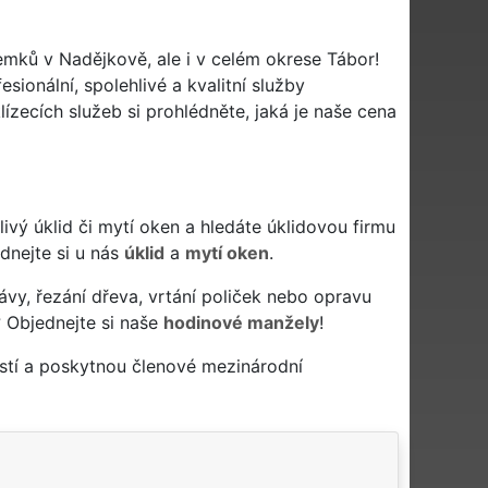
emků v Nadějkově, ale i v celém okrese Tábor!
sionální, spolehlivé a kvalitní služby
zecích služeb si prohlédněte, jaká je naše cena
hlivý úklid či mytí oken a hledáte úklidovou firmu
ednejte si u nás
úklid
a
mytí oken
.
ávy, řezání dřeva, vrtání poliček nebo opravu
 Objednejte si naše
hodinové manžely
!
stí a poskytnou členové mezinárodní