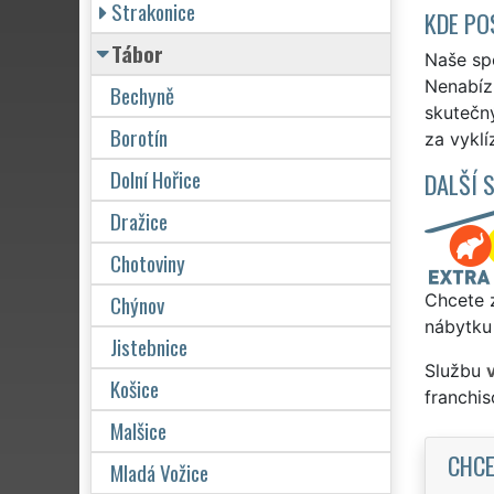
Strakonice
KDE PO
Tábor
Naše spo
Nenabízí
Bechyně
skutečn
Borotín
za vyklí
Dolní Hořice
DALŠÍ 
Dražice
Chotoviny
Chýnov
Chcete z
nábytku
Jistebnice
Službu
Košice
franchi
Malšice
CHCE
Mladá Vožice