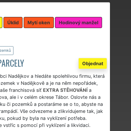
Úklid
Mytí oken
Hodinový manžel
ozemků
PARCELY
Objednat
bci Nadějkov a hledáte spolehlivou firmu, která
pozemek v Nadějkově a je na něm nepořádek,
aše franchisová síť
EXTRA STĚHOVÁNÍ
a
va, ale i v celém okrese Tábor. Oslovte nás a
 či pozemků a postaráme se o to, abyste na
ampádí. Vše odvezeme a zlikvidujeme tak, jak
ku, pokud by byla na vyklízení potřeba.
stříc s pomocí při vyklízení a likvidaci.