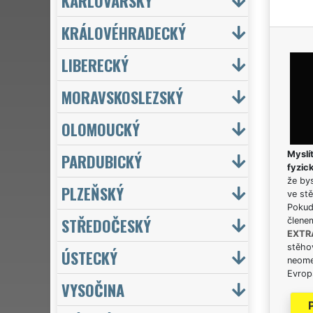
KARLOVARSKÝ
KRÁLOVÉHRADECKÝ
LIBERECKÝ
MORAVSKOSLEZSKÝ
OLOMOUCKÝ
Myslít
PARDUBICKÝ
fyzic
že bys
PLZEŇSKÝ
ve stě
Pokud 
STŘEDOČESKÝ
člene
EXTR
stěhov
ÚSTECKÝ
neome
Evrops
VYSOČINA