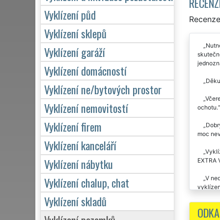
RECENZ
Vyklízení půd
Recenze 
Vyklízení sklepů
Nutn
Vyklízení garáží
skutečně
jednozn
Vyklízení domácností
Děkuj
Vyklízení ne/bytových prostor
Včere
Vyklízení nemovitostí
ochotu.
Vyklízení firem
Dobr
moc nevě
Vyklízení kanceláří
Vyklí
Vyklízení nábytku
EXTRA VY
V ned
Vyklízení chalup, chat
vyklízen
Vyklízení skladů
ODKA
Vyklízení pozemků