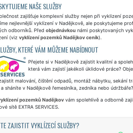
SKYTUJEME NAŠE SLUŽBY
lečnost zajišťuje komplexní služby nejen při vyklizení poz
me nejlevnější vyklízení v Nadějkově, ale poskytujeme profe
ých odborníků. Před
objednávkou
námi poskytovaných vyklí
zení (viz
vyklízení pozemků Nadějkov ceník
).
SLUŽBY, KTERÉ VÁM MŮŽEME NABÍDNOUT
Přejete si v Nadějkově zajistit kvalitní a spole
která vám zajistí jakékoli úklidové práce? Obj
ajistit malování, čištění odpadů, montáž nábytku, sekání tr
 a sháníte v Nadějkově řemeslníka, zedníka nebo údržbáře?
vyklízení pozemků Nadějkov
vám spolehlivě a odborně zaji
sové sítě EXTRA SERVICES.
TE ZAJISTIT VYKLÍZECÍ SLUŽBY?