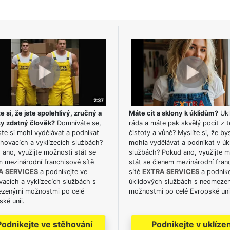
e si, že jste spolehlivý, zručný a
Máte cit a sklony k úklidům?
Ukl
ky zdatný člověk?
Domníváte se,
ráda a máte pak skvělý pocit z t
te si mohl vydělávat a podnikat
čistoty a vůně? Myslíte si, že by
hovacích a vyklízecích službách?
mohla vydělávat a podnikat v úk
ano, využijte možnosti stát se
službách? Pokud ano, využijte 
m mezinárodní franchisové sítě
stát se členem mezinárodní fran
A SERVICES
a podnikejte ve
sítě
EXTRA SERVICES
a podnike
acích a vyklízecích službách s
úklidových službách s neomeze
zenými možnostmi po celé
možnostmi po celé Evropské uni
ké unii.
Podnikejte ve stěhování
Podnikejte v uklízen