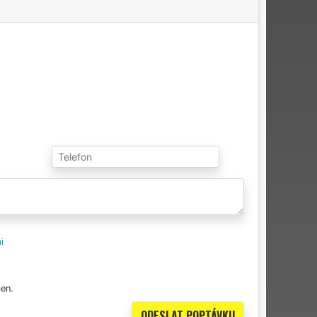
i
en.