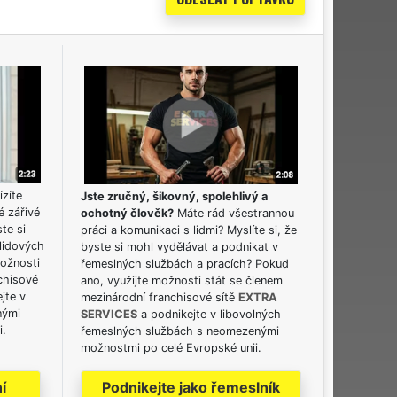
ízíte
Jste zručný, šikovný, spolehlivý a
é zářivé
ochotný člověk?
Máte rád všestrannou
ste si
práci a komunikaci s lidmi? Myslíte si, že
lidových
byste si mohl vydělávat a podnikat v
možnosti
řemeslných službách a pracích? Pokud
chisové
ano, využijte možnosti stát se členem
jte v
mezinárodní franchisové sítě
EXTRA
nými
SERVICES
a podnikejte v libovolných
i.
řemeslných službách s neomezenými
možnostmi po celé Evropské unii.
í
Podnikejte jako řemeslník