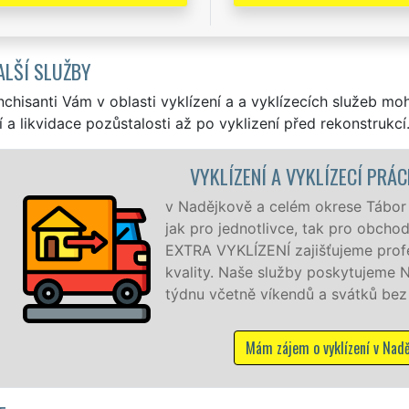
ALŠÍ SLUŽBY
nchisanti Vám v oblasti vyklízení a a vyklízecích služeb mo
í a likvidace pozůstalosti až po vyklizení před rekonstrukcí
 VYKLÍZECÍ PRÁCE NADĚJKOV
ém okrese Tábor zajišťujeme služby vyklízení, a to
ce, tak pro obchodní společnosti. Pod značkou sítě
ajišťujeme profesionální a kvalitní servis se zárukou
užby poskytujeme NON-STOP 24 hodin denně, 7 dní v
ndů a svátků bez příplatků.
jem o vyklízení v Nadějkově