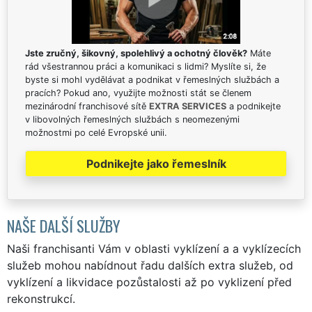
Jste zručný, šikovný, spolehlivý a ochotný člověk?
Máte
rád všestrannou práci a komunikaci s lidmi? Myslíte si, že
byste si mohl vydělávat a podnikat v řemeslných službách a
pracích? Pokud ano, využijte možnosti stát se členem
mezinárodní franchisové sítě
EXTRA SERVICES
a podnikejte
v libovolných řemeslných službách s neomezenými
možnostmi po celé Evropské unii.
Podnikejte jako řemeslník
NAŠE DALŠÍ SLUŽBY
Naši franchisanti Vám v oblasti vyklízení a a vyklízecích
služeb mohou nabídnout řadu dalších extra služeb, od
vyklízení a likvidace pozůstalosti až po vyklizení před
rekonstrukcí.