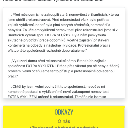
Před měsícem jsme zakoupili starší nemovitost v Branticích, kterou
jsme chtěli zrekonstruovat. Před rekonstrukcí však bylo potřeba
zajistit vyklizení, neboť byla plná starých předmětů, harampádí a
nábytku. Za účelem vyklizení nemovitosti před rekonstrukcí jsme si v
Branticích vybrali spol. EXTRA SLUŽBY. Byla nám poskytnuta
skutečně prvotřídní práce odborníků, včetně zajištění přistavení
kontejnerů na odpady a následné likvidace. Profesionální práci a
přístup této společnosti rozhodně doporučujeme.
Vyklízení domu před rekonstrukcí nám v Branticích zajistila
společnost EXTRA VYKLÍZENÍ. Práce přes víkend pro ně nebyla žádný
problém. Velmi oceňujeme tento přístup a profesionálně odvedenou
práci.
Chtěl by jsem velmi pochválit tuto společnost, neboť se mi
kompletně postaral o vyklízení mé nově zakoupené nemovitosti
EXTRA VYKLÍZENÍ určené k rekonstrukci. Téměř o nic jsem se
nemusela starat, což pro mě bylo velkým přínosem. Rozhodně
každému doporučuji využívat tuto společnost, určitě nebudete
ODKAZY
zklamáni.
O nás
Včerejší vyklízení bytu určeného k rekonstrukci proběhlo za pár
Všeobecné obchodní podmínky
hodin a naprosto bezchybně. Neumím si představit, že by jsem si v