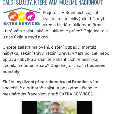
DALŠÍ SLUŽBY, KTERÉ VÁM MŮŽEME NABÍDNOUT
Přejete si v Branticích zajistit
kvalitní a spolehlivý úklid či mytí
oken a hledáte úklidovou firmu
která vám zajistí jakékoli úklidové práce? Objednejte si
u nás
úklid
a
mytí oken
.
Chcete zajistit malování, čištění odpadů, montáž
nábytku, sekání trávy, řezání dřeva, vrtání poliček nebo
opravu nábytku a sháníte v Branticích řemeslníka,
zedníka nebo údržbáře? Objednejte si naše
hodinové
manžely
!
Službu
vyklízení před rekonstrukcí Brantice
vám
spolehlivě a odborně zajistí a poskytnou členové
mezinárodní franchisové sítě EXTRA SERVICES.