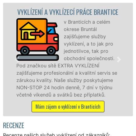
VYKLÍZECÍ PRÁCE BRANTICE
VYKLÍZECÍ PRÁ
v Branticích a celém
S
okrese Bruntál
VY
zajišťujeme služby
pr
vyklízení, a to jak pro
fr
jednotlivce, tak pro
le
obchodní společnosti.
pr
ítě EXTRA VYKLÍZENÍ
v Branticích a oko
esionální a kvalitní servis se
službu jak fyzick
y. Naše služby poskytujeme
osobám se záruko
din denně, 7 dní v týdnu
práce, a to NON-S
a svátků bez příplatků.
Mám zájem o vyk
m o vyklízení v Branticích
RECENZE
Recenze našich služeb vyklízení od zákazníků: