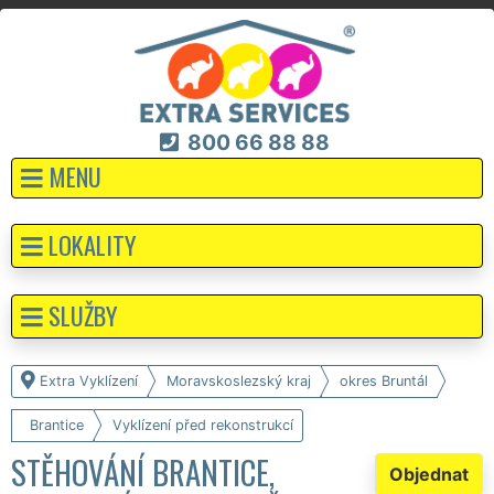
800 66 88 88
MENU
LOKALITY
SLUŽBY
Extra Vyklízení
Moravskoslezský kraj
okres Bruntál
Brantice
Vyklízení před rekonstrukcí
STĚHOVÁNÍ BRANTICE,
Objednat