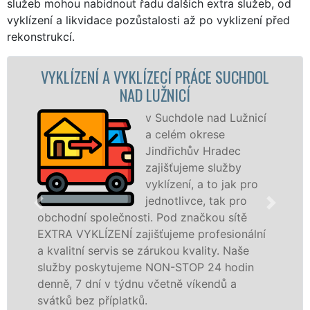
služeb mohou nabídnout řadu dalších extra služeb, od
vyklízení a likvidace pozůstalosti až po vyklizení před
rekonstrukcí.
 A VYKLÍZECÍ PRÁCE SUCHDOL
VYKLÍZECÍ 
NAD LUŽNICÍ
v Suchdole nad Lužnicí
a celém okrese
Jindřichův Hradec
zajišťujeme služby
vyklízení, a to jak pro
jednotlivce, tak pro
lečnosti. Pod značkou sítě
v Suchdole nad 
ENÍ zajišťujeme profesionální
tuto službu jak
rvis se zárukou kvality. Naše
osobám se záru
ytujeme NON-STOP 24 hodin
práce, a to NON
 v týdnu včetně víkendů a
Mám zájem o v
íplatků.