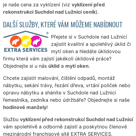
je naše cena za vyklízení (viz
vyklízení před
rekonstrukcí Suchdol nad Lužnicí ceník
).
DALŠÍ SLUŽBY, KTERÉ VÁM MŮŽEME NABÍDNOUT
Přejete si v Suchdole nad Lužnicí
zajistit kvalitní a spolehlivý úklid či
mytí oken a hledáte úklidovou
firmu která vám zajistí jakékoli úklidové práce?
Objednejte si u nás
úklid
a
mytí oken
.
Chcete zajistit malování, čištění odpadů, montáž
nábytku, sekání trávy, řezání dřeva, vrtání poliček nebo
opravu nábytku a sháníte v Suchdole nad Lužnicí
řemeslníka, zedníka nebo údržbáře? Objednejte si naše
hodinové manžely
!
Službu
vyklízení před rekonstrukcí Suchdol nad Lužnicí
vám spolehlivě a odborně zajistí a poskytnou členové
mezinárodní franchisové sítě EXTRA SERVICES.