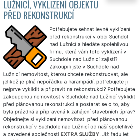
LUŽNICÍ, VYKLIZENÍ OBJEKTU
PŘED REKONSTRUKCÍ
Potřebujete sehnat levné vyklízení
před rekonstrukcí v obci Suchdol
nad Lužnicí a hledáte spolehlivou
firmu, která vám toto vyklízení v
Suchdole nad Lužnicí zajistí?
Zakoupili jste v Suchdole nad
Lužnicí nemovitost, kterou chcete rekonstruovat, ale
jelikož je plná nepořádku a harampádí, potřebujete ji
nejprve vyklidit a připravit na rekonstrukci? Potřebujete
zakoupenou nemovitost v Suchdole nad Lužnicí vyklidit
před plánovanou rekonstrukcí a postarat se o to, aby
byla prázdná a připravená k zahájení stavebních úprav?
Objednejte si vyklizení nemovitosti před plánovanou
rekonstrukcí v Suchdole nad Lužnicí od naší spolehlivé
a zavedené společnosti
EXTRA SLUŽBY
. Již řadu let