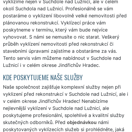
vyklízíme nejen v Suchdole nad Lužnicí, ale v celém
okolí Suchdola nad Lužnicí. Profesionálně se vám
postaráme o vyklizení libovolně velké nemovitosti před
plánovanou rekonstrukcí. Vyklízecí práce vám
poskytneme v termínu, který vám bude nejvíce
vyhovovat. S námi se nemusíte o nic starat. Veškerý
průběh vyklízení nemovitosti před rekonstrukcí či
stavebními úpravami zajistíme a obstaráme za vás.
Tento servis vám můžeme nabídnout v Suchdole nad
Lužnicí i v celém okrese Jindřichův Hradec.
KDE POSKYTUJEME NAŠE SLUŽBY
Naše společnost zajišťuje komplexní služby nejen při
vyklizení před rekonstrukcí v Suchdole nad Lužnicí, ale i
v celém okrese Jindřichův Hradec! Nenabízíme
nejlevnější vyklízení v Suchdole nad Lužnicí, ale
poskytujeme profesionální, spolehlivé a kvalitní služby
skutečných odborníků. Před
objednávkou
námi
poskytovaných vyklízecích služeb si prohlédněte, jaká