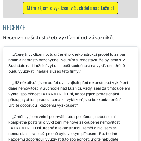
o vyklízení v Suchdole nad Lužnicí
RECENZE
Recenze našich služeb vyklízení od zákazníků:
Včerejší vyklízení bytu určeného k rekonstrukci proběhlo za pár
hodin a naprosto bezchybně. Neumím si představit, že by jsem si v
Suchdole nad Lužnicí vybrala lepší společnost na vyklízení. Určitě
budu využívat i nadále služeb této firmy.
Již několikrát jsem potřeboval zajistit před rekonstrukcí vyklízení
dané nemovitosti v Suchdole nad Lužnicí. Vždy jsem za tímto účelem
vybral společnost EXTRA VYKLÍZENÍ, neboť jejich profesionální
přístup, rychlost práce a cena za vyklízení jsou bezkonkurenční.
Určitě doporučuji každému vyzkoušet.
Chtěl by jsem velmi pochválit tuto společnost, neboť se mi
kompletně postaral o vyklízení mé nově zakoupené nemovitosti
EXTRA VYKLÍZENÍ určené k rekonstrukci. Téměř o nic jsem se
nemusela starat, což pro mě bylo velkým přínosem. Rozhodně
každému doporučuji využívat tuto společnost, určitě nebudete