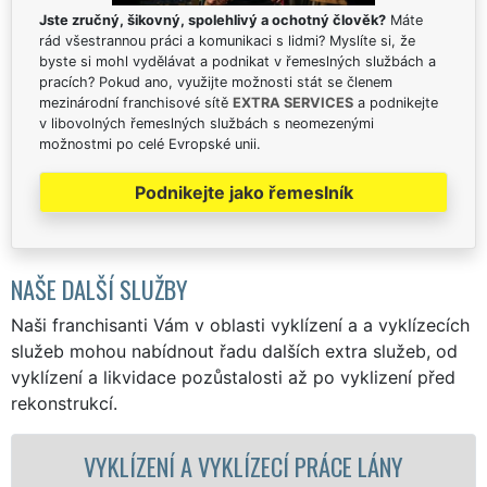
Jste zručný, šikovný, spolehlivý a ochotný člověk?
Máte
rád všestrannou práci a komunikaci s lidmi? Myslíte si, že
byste si mohl vydělávat a podnikat v řemeslných službách a
pracích? Pokud ano, využijte možnosti stát se členem
mezinárodní franchisové sítě
EXTRA SERVICES
a podnikejte
v libovolných řemeslných službách s neomezenými
možnostmi po celé Evropské unii.
Podnikejte jako řemeslník
NAŠE DALŠÍ SLUŽBY
Naši franchisanti Vám v oblasti vyklízení a a vyklízecích
služeb mohou nabídnout řadu dalších extra služeb, od
vyklízení a likvidace pozůstalosti až po vyklizení před
rekonstrukcí.
ENÍ A VYKLÍZECÍ PRÁCE LÁNY
VYKLÍZE