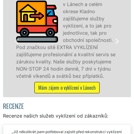
v Lánech a celém
okrese Kladno
zajišťujeme služby
vyklízení, a to jak pro
jednotlivce, tak pro
obchodní společnosti.
ou sítě EXTRA VYKLÍZENÍ
v Lánech a ok
 profesionální a kvalitní servis se
jak fyzickým
ality. Naše služby poskytujeme
zárukou kval
24 hodin denně, 7 dní v týdnu
STOP bez dalš
endů a svátků bez příplatků.
Mám záj
Mám zájem o vyklízení v Lánech
RECENZE
Recenze našich služeb vyklízení od zákazníků:
Již několikrát jsem potřeboval zajistit před rekonstrukcí vyklízení