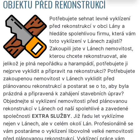
OBJEKTU PŘED REKONSTRUKCÍ
Potřebujete sehnat levné vyklízení
před rekonstrukcí v obci Lány a
hledáte spolehlivou firmu, která vám
toto vyklízení v Lánech zajistí?
Zakoupili jste v Lánech nemovitost,
kterou chcete rekonstruovat, ale
jelikož je plná nepořádku a harampádí, potřebujete ji
nejprve vyklidit a připravit na rekonstrukci? Potřebujete
zakoupenou nemovitost v Lánech vyklidit před
plánovanou rekonstrukcí a postarat se o to, aby byla
prázdná a připravená k zahájení stavebních úprav?
Objednejte si vyklizení nemovitosti před plánovanou
rekonstrukcí v Lánech od naší spolehlivé a zavedené
společnosti
EXTRA SLUŽBY
. Již řadu let vyklízíme
nejen v Lánech, ale v celém okolí Lán. Profesionálně se
vám postaráme o vyklizení libovolně velké nemovitosti
před plánovanou rekonstrukcí. Vyklízecí práce vám