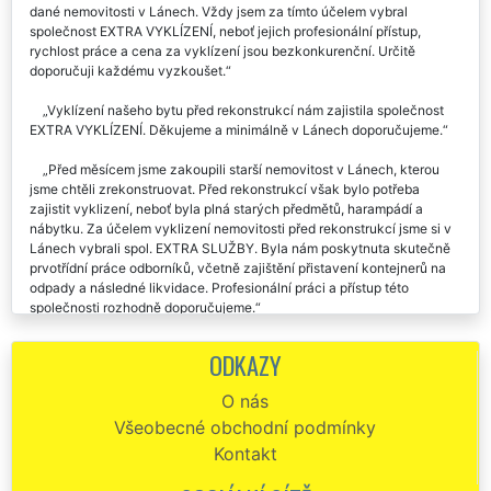
dané nemovitosti v Lánech. Vždy jsem za tímto účelem vybral
společnost EXTRA VYKLÍZENÍ, neboť jejich profesionální přístup,
rychlost práce a cena za vyklízení jsou bezkonkurenční. Určitě
doporučuji každému vyzkoušet.
Vyklízení našeho bytu před rekonstrukcí nám zajistila společnost
EXTRA VYKLÍZENÍ. Děkujeme a minimálně v Lánech doporučujeme.
Před měsícem jsme zakoupili starší nemovitost v Lánech, kterou
jsme chtěli zrekonstruovat. Před rekonstrukcí však bylo potřeba
zajistit vyklizení, neboť byla plná starých předmětů, harampádí a
nábytku. Za účelem vyklizení nemovitosti před rekonstrukcí jsme si v
Lánech vybrali spol. EXTRA SLUŽBY. Byla nám poskytnuta skutečně
prvotřídní práce odborníků, včetně zajištění přistavení kontejnerů na
odpady a následné likvidace. Profesionální práci a přístup této
společnosti rozhodně doporučujeme.
Vyklízení domu před rekonstrukcí nám v Lánech zajistila
ODKAZY
společnost EXTRA VYKLÍZENÍ. Práce přes víkend pro ně nebyla žádný
problém. Velmi oceňujeme tento přístup a profesionálně odvedenou
O nás
práci.
Všeobecné obchodní podmínky
Chtěl by jsem velmi pochválit tuto společnost, neboť se mi
Kontakt
kompletně postaral o vyklízení mé nově zakoupené nemovitosti
EXTRA VYKLÍZENÍ určené k rekonstrukci. Téměř o nic jsem se