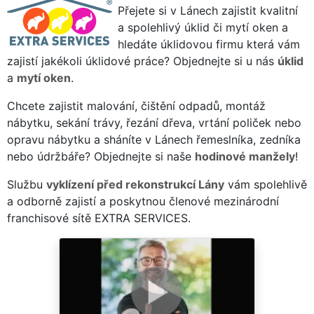
Přejete si v Lánech zajistit kvalitní
a spolehlivý úklid či mytí oken a
hledáte úklidovou firmu která vám
zajistí jakékoli úklidové práce? Objednejte si u nás
úklid
a
mytí oken
.
Chcete zajistit malování, čištění odpadů, montáž
nábytku, sekání trávy, řezání dřeva, vrtání poliček nebo
opravu nábytku a sháníte v Lánech řemeslníka, zedníka
nebo údržbáře? Objednejte si naše
hodinové manžely
!
Službu
vyklízení před rekonstrukcí Lány
vám spolehlivě
a odborně zajistí a poskytnou členové mezinárodní
franchisové sítě EXTRA SERVICES.