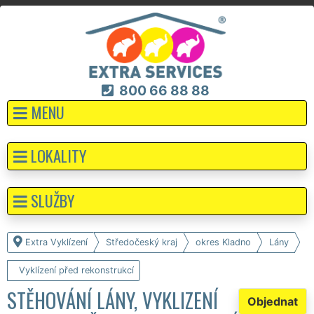
800 66 88 88
MENU
LOKALITY
SLUŽBY
Extra Vyklízení
Středočeský kraj
okres Kladno
Lány
Vyklízení před rekonstrukcí
STĚHOVÁNÍ LÁNY, VYKLIZENÍ
Objednat