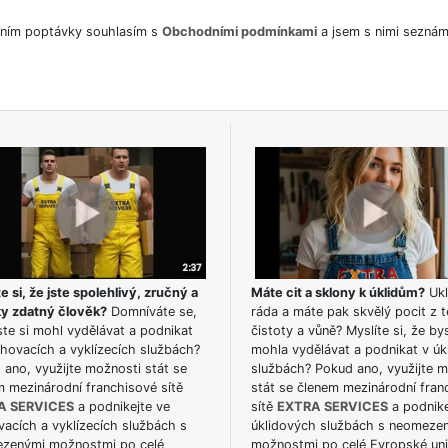
ním poptávky souhlasím s
Obchodními podmínkami
a jsem s nimi seznám
e si, že jste spolehlivý, zručný a
Máte cit a sklony k úklidům?
Ukl
ky zdatný člověk?
Domníváte se,
ráda a máte pak skvělý pocit z t
te si mohl vydělávat a podnikat
čistoty a vůně? Myslíte si, že by
hovacích a vyklízecích službách?
mohla vydělávat a podnikat v úk
ano, využijte možnosti stát se
službách? Pokud ano, využijte 
m mezinárodní franchisové sítě
stát se členem mezinárodní fran
A SERVICES
a podnikejte ve
sítě
EXTRA SERVICES
a podnike
acích a vyklízecích službách s
úklidových službách s neomeze
zenými možnostmi po celé
možnostmi po celé Evropské uni