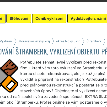
Stěhování
Ceník vyklízení
Vydělávejte s námi
ní
Vyklízení
Moravskoslezský kraj
okres Nový Jičín
Štramberk
OVÁNÍ ŠTRAMBERK, VYKLIZENÍ OBJEKTU P
Potřebujete sehnat levné vyklízení před rekonst
firmu, která vám toto vyklízení ve Štramberku z
kterou chcete rekonstruovat, ale jelikož je pln
vyklidit a připravit na rekonstrukci? Potřebuje
před plánovanou rekonstrukcí a postarat se o t
stavebních úprav? Objednejte si vyklizení nemo
rku od naší spolehlivé a zavedené společnosti
EXTRA SLU
lém okolí Štramberku. Profesionálně se vám postaráme o vy