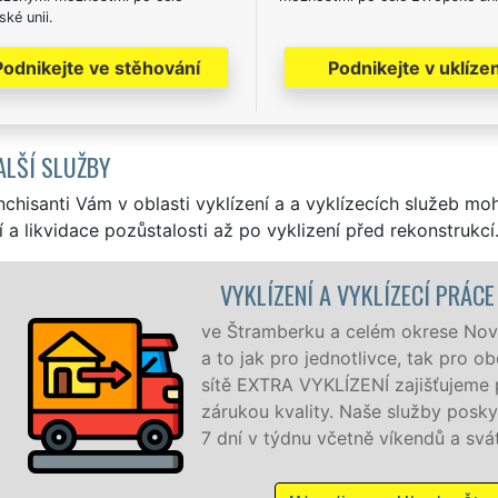
ké unii.
Podnikejte ve stěhování
Podnikejte v uklízen
ALŠÍ SLUŽBY
nchisanti Vám v oblasti vyklízení a a vyklízecích služeb mo
í a likvidace pozůstalosti až po vyklizení před rekonstrukcí
CE ŠTRAMBERK
 Jičín zajišťujeme služby vyklízení,
 obchodní společnosti. Pod značkou
profesionální a kvalitní servis se
skytujeme NON-STOP 24 hodin denně,
átků bez příplatků.