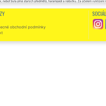
í, neboť byla plná starých předmětů, harampádí a nábytku. Za účelem vyklizení n
TRA SLUŽBY. Byla nám poskytnuta skutečně prvotřídní práce odborníků, včetně z
e. Profesionální práci a přístup této společnosti rozhodně doporučujeme.
ZY
SOCIÁL
ecné obchodní podmínky
kt