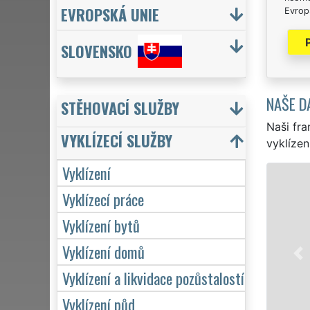
EVROPSKÁ UNIE
Evrops
SLOVENSKO
NAŠE D
STĚHOVACÍ SLUŽBY
Naši fra
VYKLÍZECÍ SLUŽBY
vyklízen
Vyklízení
VYKLÍZENÍ A VYKLÍZECÍ PRÁ
Vyklízecí práce
ve Štramberku a celém okrese Nový
Vyklízení bytů
a to jak pro jednotlivce, tak pro
sítě EXTRA VYKLÍZENÍ zajišťujeme 
Vyklízení domů
zárukou kvality. Naše služby po
7 dní v týdnu včetně víkendů a sv
Vyklízení a likvidace pozůstalostí
Vyklízení půd