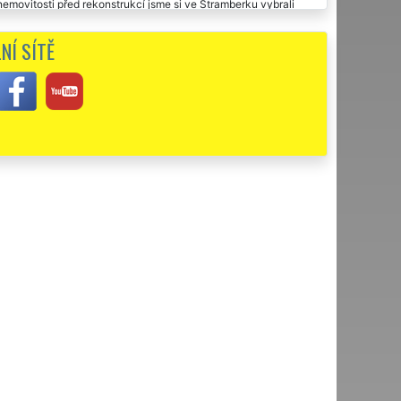
emovitosti před rekonstrukcí jsme si ve Štramberku vybrali
ajištění přistavení kontejnerů na odpady a následné
NÍ SÍTĚ