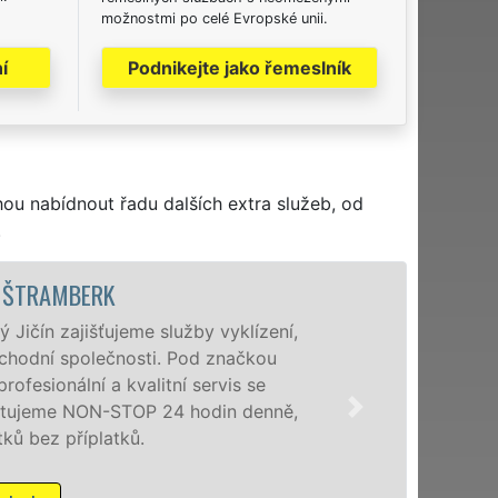
možnostmi po celé Evropské unii.
í
Podnikejte jako řemeslník
hou nabídnout řadu dalších extra služeb, od
.
VYKLÍZECÍ PRÁCE A SLUŽBY 
Společnost EXTRA VYKLÍZENÍ zajištuje p
poboček levné, přesto kvalitní a profesio
Štramberku a okolí. Poskytujeme tuto sl
osobám se zárukou kvalitně odvedené p
příplatků.