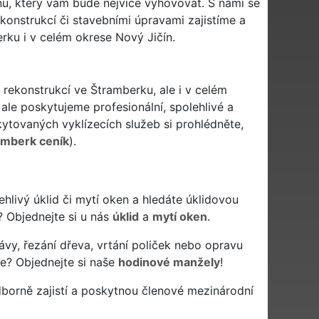
u, který vám bude nejvíce vyhovovat. S námi se
ekonstrukcí či stavebními úpravami zajistíme a
ku i v celém okrese Nový Jičín.
 rekonstrukcí ve Štramberku, ale i v celém
ale poskytujeme profesionální, spolehlivé a
tovaných vyklízecích služeb si prohlédněte,
amberk ceník
).
lehlivý úklid či mytí oken a hledáte úklidovou
? Objednejte si u nás
úklid
a
mytí oken
.
ávy, řezání dřeva, vrtání poliček nebo opravu
e? Objednejte si naše
hodinové manžely
!
borně zajistí a poskytnou členové mezinárodní