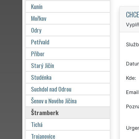
Kunín
CHCE
Mořkov
Vyplň
Odry
Petřvald
Služb
Příbor
Datu
Starý Jičín
Studénka
Kde
Suchdol nad Odrou
Email
Šenov u Nového Jičína
Pozn
Štramberk
Tichá
Urgen
Trojanovice