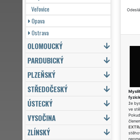
Veřovice
Odeslá
Opava
Ostrava
OLOMOUCKÝ
PARDUBICKÝ
PLZEŇSKÝ
STŘEDOČESKÝ
Myslít
fyzic
ÚSTECKÝ
že bys
ve stě
VYSOČINA
Pokud 
člene
EXTR
ZLÍNSKÝ
stěhov
neome