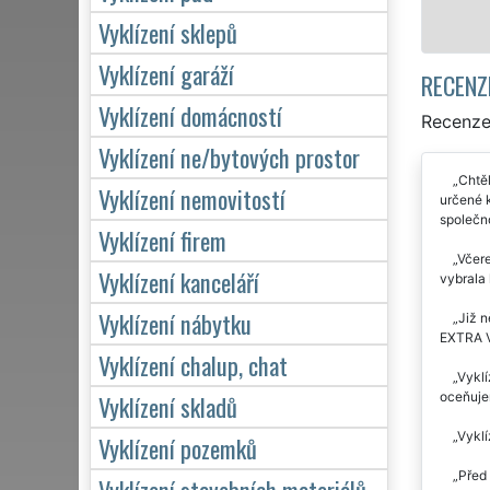
Mám zájem o vyklízení ve Št
Vyklízení sklepů
Vyklízení garáží
RECENZ
Vyklízení domácností
Recenze 
Vyklízení ne/bytových prostor
Chtěl
Vyklízení nemovitostí
určené 
společno
Vyklízení firem
Včere
Vyklízení kanceláří
vybrala 
Vyklízení nábytku
Již n
EXTRA VY
Vyklízení chalup, chat
Vyklí
oceňujem
Vyklízení skladů
Vyklí
Vyklízení pozemků
Před 
Vyklízení stavebních materiálů