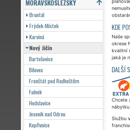
MORAVSKOSLEZSKÝ
plánova
nemusíte
Bruntál
obstará
Frýdek-Místek
KDE PO
Karviná
Naše spo
okrese N
Nový Jičín
kvalitní
Bartošovice
jaká je 
DALŠÍ 
Bílovec
Frenštát pod Radhoštěm
Fulnek
Chcete z
Hodslavice
nábytku
Jeseník nad Odrou
Službu
Kopřivnice
franchi