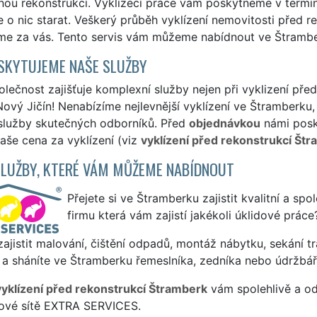
nou rekonstrukcí. Vyklízecí práce vám poskytneme v termín
 o nic starat. Veškerý průběh vyklízení nemovitosti před r
me za vás. Tento servis vám můžeme nabídnout ve Štramber
SKYTUJEME NAŠE SLUŽBY
lečnost zajišťuje komplexní služby nejen při vyklizení před
ový Jičín! Nenabízíme nejlevnější vyklízení ve Štramberku, 
 služby skutečných odborníků. Před
objednávkou
námi posky
naše cena za vyklízení (viz
vyklízení před rekonstrukcí Štr
SLUŽBY, KTERÉ VÁM MŮŽEME NABÍDNOUT
Přejete si ve Štramberku zajistit kvalitní a spo
firmu která vám zajistí jakékoli úklidové práce
ajistit malování, čištění odpadů, montáž nábytku, sekání tr
 a sháníte ve Štramberku řemeslníka, zedníka nebo údržbář
vyklízení před rekonstrukcí Štramberk
vám spolehlivě a od
sové sítě EXTRA SERVICES.