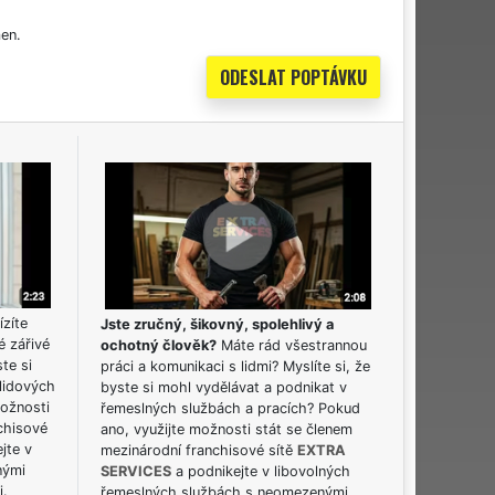
en.
ízíte
Jste zručný, šikovný, spolehlivý a
é zářivé
ochotný člověk?
Máte rád všestrannou
ste si
práci a komunikaci s lidmi? Myslíte si, že
lidových
byste si mohl vydělávat a podnikat v
možnosti
řemeslných službách a pracích? Pokud
chisové
ano, využijte možnosti stát se členem
jte v
mezinárodní franchisové sítě
EXTRA
nými
SERVICES
a podnikejte v libovolných
i.
řemeslných službách s neomezenými