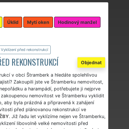
Úklid
Mytí oken
Hodinový manžel
Vyklízení před rekonstrukcí
ŘED REKONSTRUKCÍ
Objednat
rukcí v obci Štramberk a hledáte spolehlivou
ajistí? Zakoupili jste ve Štramberku nemovitost,
á nepořádku a harampádí, potřebujete ji nejprve
te zakoupenou nemovitost ve Štramberku vyklidit
o, aby byla prázdná a připravená k zahájení
vitosti před plánovanou rekonstrukcí ve
ŽBY
. Již řadu let vyklízíme nejen ve Štramberku,
klizení libovolně velké nemovitosti před