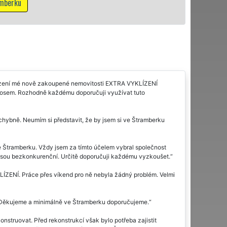
Mám zájem o vyklízecí práce ve Št
yklízení mé nově zakoupené nemovitosti EXTRA VYKLÍZENÍ
řínosem. Rozhodně každému doporučuji využívat tuto
chybně. Neumím si představit, že by jsem si ve Štramberku
 ve Štramberku. Vždy jsem za tímto účelem vybral společnost
í jsou bezkonkurenční. Určitě doporučuji každému vyzkoušet.
LÍZENÍ. Práce přes víkend pro ně nebyla žádný problém. Velmi
. Děkujeme a minimálně ve Štramberku doporučujeme.
nstruovat. Před rekonstrukcí však bylo potřeba zajistit