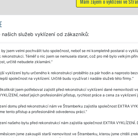
ramberku
E
našich služeb vyklízení od zákazníků:
 by jsem velmi pochválit tuto společnost, neboť se mi kompletně postaral o v
k rekonstrukci. Téměř o nic jsem se nemusela starat, což pro mě bylo velkým p
st, určitě nebudete zklamáni.
jší vyklízení bytu určeného k rekonstrukci proběhlo za pár hodin a naprosto bez
lepší společnost na vyklízení. Určitě budu využívat i nadále služeb této firmy.
ěkolikrát jsem potřeboval zajistit před rekonstrukcí vyklízení dané nemovitosti
KLÍZENÍ, neboť jejich profesionální přístup, rychlost práce a cena za vyklízen
zení domu před rekonstrukcí nám ve Štramberku zajistila společnost EXTRA VYK
e tento přístup a profesionálně odvedenou práci.
zení našeho bytu před rekonstrukcí nám zajistila společnost EXTRA VYKLÍZENÍ
měsícem jsme zakoupili starší nemovitost ve Štramberku, kterou jsme chtěli zreko