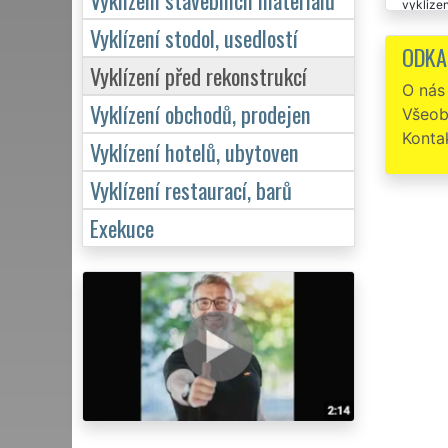
vyklizen
spol. EX
Vyklízení stodol, usedlostí
likvidac
ODKA
Vyklízení před rekonstrukcí
O nás
Vyklízení obchodů, prodejen
Všeob
Konta
Vyklízení hotelů, ubytoven
Vyklízení restaurací, barů
Exekuce