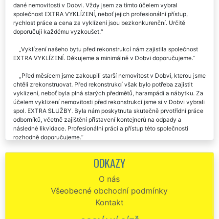
dané nemovitosti v Dobvi. Vždy jsem za tímto účelem vybral
společnost EXTRA VYKLÍZENÍ, neboť jejich profesionální přístup,
rychlost práce a cena za vyklízení jsou bezkonkurenční. Určitě
doporučuji každému vyzkoušet.
Vyklízení našeho bytu před rekonstrukcí nám zajistila společnost
EXTRA VYKLÍZENÍ. Děkujeme a minimálně v Dobvi doporučujeme.
Před měsícem jsme zakoupili starší nemovitost v Dobvi, kterou jsme
chtěli zrekonstruovat. Před rekonstrukcí však bylo potřeba zajistit
vyklizení, neboť byla plná starých předmětů, harampádí a nábytku. Za
účelem vyklizení nemovitosti před rekonstrukcí jsme si v Dobvi vybrali
spol. EXTRA SLUŽBY. Byla nám poskytnuta skutečně prvotřídní práce
odborníků, včetně zajištění přistavení kontejnerů na odpady a
následné likvidace. Profesionální práci a přístup této společnosti
rozhodně doporučujeme.
Vyklízení domu před rekonstrukcí nám v Dobvi zajistila společnost
ODKAZY
EXTRA VYKLÍZENÍ. Práce přes víkend pro ně nebyla žádný problém.
Velmi oceňujeme tento přístup a profesionálně odvedenou práci.
O nás
Všeobecné obchodní podmínky
Chtěl by jsem velmi pochválit tuto společnost, neboť se mi
kompletně postaral o vyklízení mé nově zakoupené nemovitosti
Kontakt
EXTRA VYKLÍZENÍ určené k rekonstrukci. Téměř o nic jsem se
nemusela starat, což pro mě bylo velkým přínosem. Rozhodně