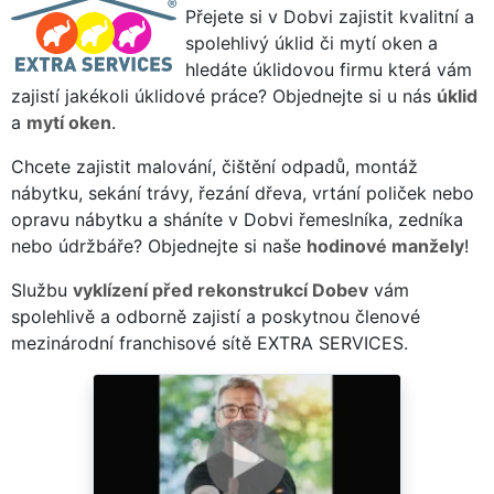
Přejete si v Dobvi zajistit kvalitní a
spolehlivý úklid či mytí oken a
hledáte úklidovou firmu která vám
zajistí jakékoli úklidové práce? Objednejte si u nás
úklid
a
mytí oken
.
Chcete zajistit malování, čištění odpadů, montáž
nábytku, sekání trávy, řezání dřeva, vrtání poliček nebo
opravu nábytku a sháníte v Dobvi řemeslníka, zedníka
nebo údržbáře? Objednejte si naše
hodinové manžely
!
Službu
vyklízení před rekonstrukcí Dobev
vám
spolehlivě a odborně zajistí a poskytnou členové
mezinárodní franchisové sítě EXTRA SERVICES.