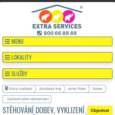
800 66 88 88
MENU
LOKALITY
SLUŽBY
Extra Vyklízení
Jihočeský kraj
okres Písek
Dobev
Vyklízení před rekonstrukcí
STĚHOVÁNÍ DOBEV, VYKLIZENÍ
Objednat