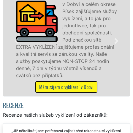
v Dobvi a celém okrese
Písek zajišťujeme služby
vyklízení, a to jak pro
jednotlivce, tak pro
obchodní společnosti.
Pod značkou sítě
EXTRA VYKLÍZENÍ zajišťujeme profesionální
v
a kvalitní servis se zárukou kvality. Naše
f
služby poskytujeme NON-STOP 24 hodin
z
denně, 7 dní v týdnu včetně víkendů a
S
svátků bez příplatků.
Mám zájem o vyklízení v Dobvi
RECENZE
Recenze našich služeb vyklízení od zákazníků:
Již několikrát jsem potřeboval zajistit před rekonstrukcí vyklízení