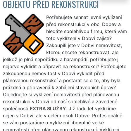
OBJEKTU PŘED REKONSTRUKCÍ
Potřebujete sehnat levné vyklízení
před rekonstrukcí v obci Dobev a
hledáte spolehlivou firmu, která vám
toto vyklízení v Dobvi zajistí?
Zakoupili jste v Dobvi nemovitost,
kterou chcete rekonstruovat, ale
jelikož je plná nepořádku a harampádí, potřebujete ji
nejprve vyklidit a připravit na rekonstrukci? Potřebujete
zakoupenou nemovitost v Dobvi vyklidit před
plánovanou rekonstrukcí a postarat se o to, aby byla
prázdná a připravená k zahájení stavebních úprav?
Objednejte si vyklizení nemovitosti před plánovanou
rekonstrukcí v Dobvi od naší spolehlivé a zavedené
společnosti
EXTRA SLUŽBY
. Již řadu let vyklízíme
nejen v Dobvi, ale v celém okolí Dobve. Profesionálně
se vám postaráme o vyklizení libovolně velké
nemovitosti před plánovanou rekonstrukcí. Vyklízecí