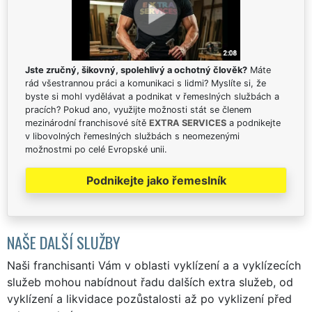
Jste zručný, šikovný, spolehlivý a ochotný člověk?
Máte
rád všestrannou práci a komunikaci s lidmi? Myslíte si, že
byste si mohl vydělávat a podnikat v řemeslných službách a
pracích? Pokud ano, využijte možnosti stát se členem
mezinárodní franchisové sítě
EXTRA SERVICES
a podnikejte
v libovolných řemeslných službách s neomezenými
možnostmi po celé Evropské unii.
Podnikejte jako řemeslník
NAŠE DALŠÍ SLUŽBY
Naši franchisanti Vám v oblasti vyklízení a a vyklízecích
služeb mohou nabídnout řadu dalších extra služeb, od
vyklízení a likvidace pozůstalosti až po vyklizení před