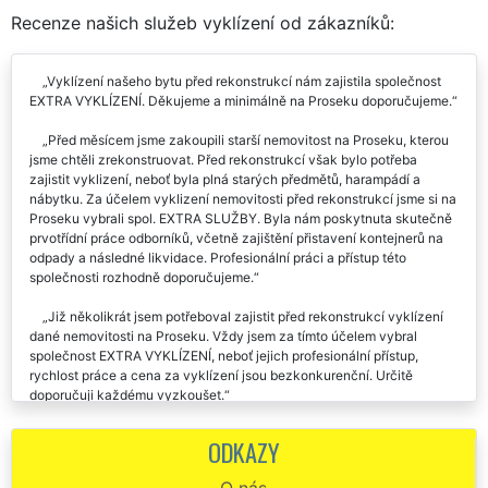
Recenze našich služeb vyklízení od zákazníků:
Vyklízení našeho bytu před rekonstrukcí nám zajistila společnost
EXTRA VYKLÍZENÍ. Děkujeme a minimálně na Proseku doporučujeme.
Před měsícem jsme zakoupili starší nemovitost na Proseku, kterou
jsme chtěli zrekonstruovat. Před rekonstrukcí však bylo potřeba
zajistit vyklizení, neboť byla plná starých předmětů, harampádí a
nábytku. Za účelem vyklizení nemovitosti před rekonstrukcí jsme si na
Proseku vybrali spol. EXTRA SLUŽBY. Byla nám poskytnuta skutečně
prvotřídní práce odborníků, včetně zajištění přistavení kontejnerů na
odpady a následné likvidace. Profesionální práci a přístup této
společnosti rozhodně doporučujeme.
Již několikrát jsem potřeboval zajistit před rekonstrukcí vyklízení
dané nemovitosti na Proseku. Vždy jsem za tímto účelem vybral
společnost EXTRA VYKLÍZENÍ, neboť jejich profesionální přístup,
rychlost práce a cena za vyklízení jsou bezkonkurenční. Určitě
doporučuji každému vyzkoušet.
Vyklízení domu před rekonstrukcí nám na Proseku zajistila
ODKAZY
společnost EXTRA VYKLÍZENÍ. Práce přes víkend pro ně nebyla žádný
problém. Velmi oceňujeme tento přístup a profesionálně odvedenou
O nás