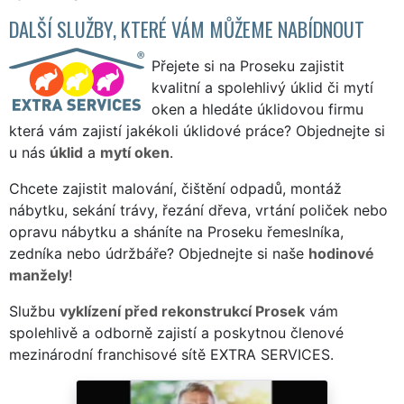
DALŠÍ SLUŽBY, KTERÉ VÁM MŮŽEME NABÍDNOUT
Přejete si na Proseku zajistit
kvalitní a spolehlivý úklid či mytí
oken a hledáte úklidovou firmu
která vám zajistí jakékoli úklidové práce? Objednejte si
u nás
úklid
a
mytí oken
.
Chcete zajistit malování, čištění odpadů, montáž
nábytku, sekání trávy, řezání dřeva, vrtání poliček nebo
opravu nábytku a sháníte na Proseku řemeslníka,
zedníka nebo údržbáře? Objednejte si naše
hodinové
manžely
!
Službu
vyklízení před rekonstrukcí Prosek
vám
spolehlivě a odborně zajistí a poskytnou členové
mezinárodní franchisové sítě EXTRA SERVICES.