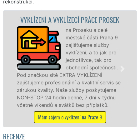
rekonstrukcí.
ZENÍ A VYKLÍZECÍ PRÁCE PROSEK
VYKLÍZ
na Proseku a celé
městské části Praha 9
zajišťujeme služby
vyklízení, a to jak pro
jednotlivce, tak pro
obchodní společnosti.
čkou sítě EXTRA VYKLÍZENÍ
na Proseku
eme profesionální a kvalitní servis se
jak fyzick
 kvality. Naše služby poskytujeme
zárukou kv
P 24 hodin denně, 7 dní v týdnu
STOP bez d
íkendů a svátků bez příplatků.
Mám z
Mám zájem o vyklízení na Praze 9
RECENZE