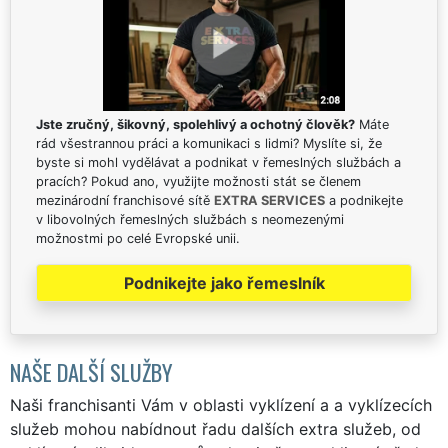
Jste zručný, šikovný, spolehlivý a ochotný člověk?
Máte
rád všestrannou práci a komunikaci s lidmi? Myslíte si, že
byste si mohl vydělávat a podnikat v řemeslných službách a
pracích? Pokud ano, využijte možnosti stát se členem
mezinárodní franchisové sítě
EXTRA SERVICES
a podnikejte
v libovolných řemeslných službách s neomezenými
možnostmi po celé Evropské unii.
Podnikejte jako řemeslník
NAŠE DALŠÍ SLUŽBY
Naši franchisanti Vám v oblasti vyklízení a a vyklízecích
služeb mohou nabídnout řadu dalších extra služeb, od