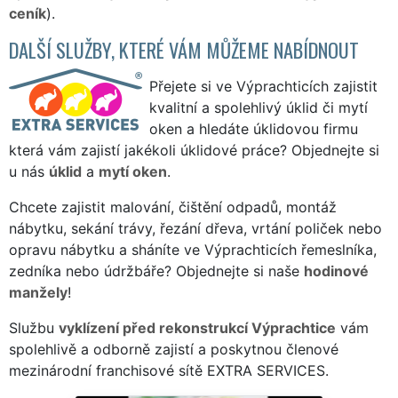
ceník
).
DALŠÍ SLUŽBY, KTERÉ VÁM MŮŽEME NABÍDNOUT
Přejete si ve Výprachticích zajistit
kvalitní a spolehlivý úklid či mytí
oken a hledáte úklidovou firmu
která vám zajistí jakékoli úklidové práce? Objednejte si
u nás
úklid
a
mytí oken
.
Chcete zajistit malování, čištění odpadů, montáž
nábytku, sekání trávy, řezání dřeva, vrtání poliček nebo
opravu nábytku a sháníte ve Výprachticích řemeslníka,
zedníka nebo údržbáře? Objednejte si naše
hodinové
manžely
!
Službu
vyklízení před rekonstrukcí Výprachtice
vám
spolehlivě a odborně zajistí a poskytnou členové
mezinárodní franchisové sítě EXTRA SERVICES.