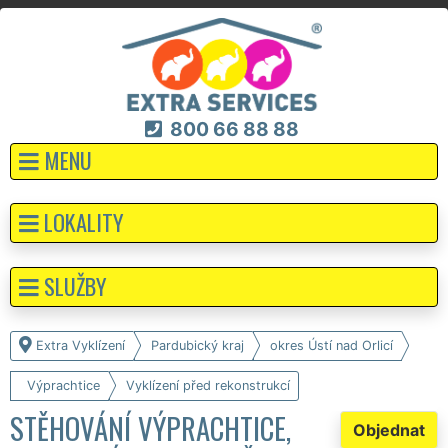
800 66 88 88
MENU
LOKALITY
SLUŽBY
Extra Vyklízení
Pardubický kraj
okres Ústí nad Orlicí
Výprachtice
Vyklízení před rekonstrukcí
STĚHOVÁNÍ VÝPRACHTICE,
Objednat