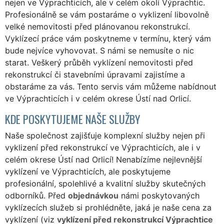
nejen ve Výprachticích, ale v celém okolí Výprachtic.
Profesionálně se vám postaráme o vyklizení libovolně
velké nemovitosti před plánovanou rekonstrukcí.
Vyklízecí práce vám poskytneme v termínu, který vám
bude nejvíce vyhovovat. S námi se nemusíte o nic
starat. Veškerý průběh vyklízení nemovitosti před
rekonstrukcí či stavebními úpravami zajistíme a
obstaráme za vás. Tento servis vám můžeme nabídnout
ve Výprachticích i v celém okrese Ústí nad Orlicí.
KDE POSKYTUJEME NAŠE SLUŽBY
Naše společnost zajišťuje komplexní služby nejen při
vyklizení před rekonstrukcí ve Výprachticích, ale i v
celém okrese Ústí nad Orlicí! Nenabízíme nejlevnější
vyklízení ve Výprachticích, ale poskytujeme
profesionální, spolehlivé a kvalitní služby skutečných
odborníků. Před
objednávkou
námi poskytovaných
vyklízecích služeb si prohlédněte, jaká je naše cena za
vyklízení (viz
vyklízení před rekonstrukcí Výprachtice