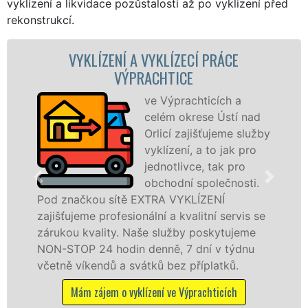
vyklízení a likvidace pozůstalosti až po vyklizení před
rekonstrukcí.
NÍ A VYKLÍZECÍ PRÁCE
VYKLÍZEC
VÝPRACHTICE
VÝ
ve Výprachticích a
S
celém okrese Ústí nad
VY
Orlicí zajišťujeme služby
pr
vyklízení, a to jak pro
fr
jednotlivce, tak pro
le
obchodní společnosti.
pr
ítě EXTRA VYKLÍZENÍ
ve Výprachticích a
esionální a kvalitní servis se
službu jak fyzick
y. Naše služby poskytujeme
osobám se záruko
din denně, 7 dní v týdnu
práce, a to NON-S
a svátků bez příplatků.
Mám zájem o vyklí
o vyklízení ve Výprachticích