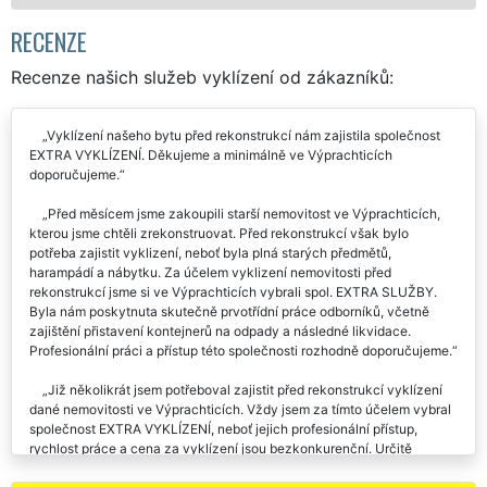
RECENZE
Recenze našich služeb vyklízení od zákazníků:
Vyklízení našeho bytu před rekonstrukcí nám zajistila společnost
EXTRA VYKLÍZENÍ. Děkujeme a minimálně ve Výprachticích
doporučujeme.
Před měsícem jsme zakoupili starší nemovitost ve Výprachticích,
kterou jsme chtěli zrekonstruovat. Před rekonstrukcí však bylo
potřeba zajistit vyklizení, neboť byla plná starých předmětů,
harampádí a nábytku. Za účelem vyklizení nemovitosti před
rekonstrukcí jsme si ve Výprachticích vybrali spol. EXTRA SLUŽBY.
Byla nám poskytnuta skutečně prvotřídní práce odborníků, včetně
zajištění přistavení kontejnerů na odpady a následné likvidace.
Profesionální práci a přístup této společnosti rozhodně doporučujeme.
Již několikrát jsem potřeboval zajistit před rekonstrukcí vyklízení
dané nemovitosti ve Výprachticích. Vždy jsem za tímto účelem vybral
společnost EXTRA VYKLÍZENÍ, neboť jejich profesionální přístup,
rychlost práce a cena za vyklízení jsou bezkonkurenční. Určitě
doporučuji každému vyzkoušet.