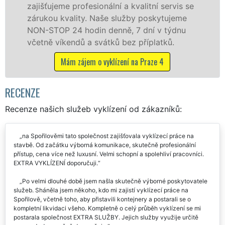
onální a kvalitní servis se
službu jak fyzickým,
Naše služby poskytujeme
osobám se zárukou k
n denně, 7 dní v týdnu
práce, a to NON-STOP
vátků bez příplatků.
Mám zájem o vyklí
 vyklízení na Praze 4
RECENZE
Recenze našich služeb vyklízení od zákazníků:
na Spořilověmi tato společnost zajišťovala vyklízecí práce na
stavbě. Od začátku výborná komunikace, skutečně profesionální
přístup, cena více než luxusní. Velmi schopní a spolehliví pracovníci.
EXTRA VYKLÍZENÍ doporučuji.
Po velmi dlouhé době jsem našla skutečně výborné poskytovatele
služeb. Sháněla jsem někoho, kdo mi zajistí vyklízecí práce na
Spořilově, včetně toho, aby přistavili kontejnery a postarali se o
kompletní likvidaci všeho. Kompletně o celý průběh vyklízení se mi
postarala společnost EXTRA SLUŽBY. Jejich služby využije určitě