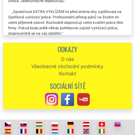
znova. Jednoznačně doporučuju.
Společnost EXTRA VYKLÍZENÍ mi před dvěma dny zajišťovala na
Spořilově vyklízecí práce. Profesionální přístup pánů ve žlutém mi
velmi příjemně oslovil. Rozhodně doporučuji velmi kvalitní práce této
firmy. Pokud budu ještě někdy potřebovat zajistit vyklízecí práce,
stoprocentně se na vás obrátím.
Naprostá spokojenost s touto firmou. Včera mi zajišťovali vyklízecí
ODKAZY
práce na Spořilově. Vše klapalo jak jsme se domluvili. Doporučuju.
O nás
Vybrala jsem si tuto společnost, aby se mi postarala o kompletní
Všeobecné obchodní podmínky
vyklízecí práce na Spořilově. S jejich přístupem i s jejich prací jsem
byla maximálně spokojená. Naprosto špičkově vše vyklidili a předali
Kontakt
mi čistý byt. Určitě doporučuji.
SOCIÁLNÍ SÍTĚ
Potřebovala jsem zajistit vyklízecí práce na Spořilově a tak jsem si
vybrala společnost EXTRA VYKLÍZENÍ. Super komunikace,
spolehlivost, výborná cena. Děkuji a doporučuji.
Vyklízecí práce na Spořilově, není co vytknout, palec nahoru. 👍