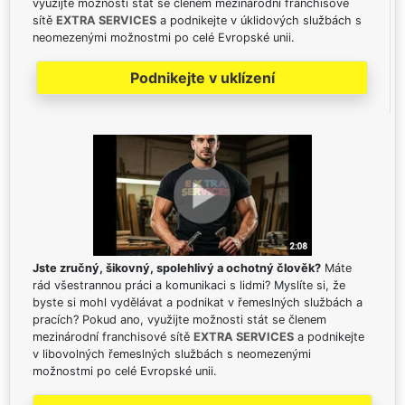
využijte možnosti stát se členem mezinárodní franchisové
sítě
EXTRA SERVICES
a podnikejte v úklidových službách s
neomezenými možnostmi po celé Evropské unii.
Podnikejte v uklízení
Jste zručný, šikovný, spolehlivý a ochotný člověk?
Máte
rád všestrannou práci a komunikaci s lidmi? Myslíte si, že
byste si mohl vydělávat a podnikat v řemeslných službách a
pracích? Pokud ano, využijte možnosti stát se členem
mezinárodní franchisové sítě
EXTRA SERVICES
a podnikejte
v libovolných řemeslných službách s neomezenými
možnostmi po celé Evropské unii.