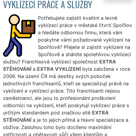
VYKLÍZECÍ PRÁCE A SLUŽBY
Potřebujete zajistit kvalitní a levné
vyklízecí práce v městské čtvrti Spořilov
a hledáte odbornou firmu, která vám
poskytne vámi požadované vyklízení na
Spořilově? Přejete si zajistit vyklízení na
Spořilově a sháníte spolehlivou vyklízecí
službu? Franchisová vyklízecí společnost
EXTRA
STĚHOVÁNÍ
a
EXTRA VYKLÍZENÍ
byla založena v roce
2006. Na území ČR má desítky svých poboček
jednotlivých franchisantů, kteří se specializují právě na
vyklízení a vyklízecí práce. Tito franchisanti nejsou
zaměstnanci, ale jsou to profesionální proškolení
odborníci na vyklízení, kteří poskytují vyklízecí práce s
určitým standardem pod značkou sítě
EXTRA
STĚHOVÁNÍ
a je to jejich přímá a hlavní specializace a
obživa. Zásluhou toho bylo docíleno maximální
vstřícnosti a obětavosti vůči všem klientům a