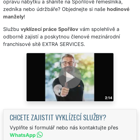
opravu nábytku a sháníte na Spořilově řemeslníka,
zedníka nebo údržbáře? Objednejte si naše
hodinové
manžely
!
Službu
vyklízecí práce Spořilov
vám spolehlivě a
odborně zajistí a poskytnou členové mezinárodní
franchisové sítě EXTRA SERVICES.
CHCETE ZAJISTIT VYKLÍZECÍ SLUŽBY?
Vyplňte si formulář nebo nás kontaktujte přes
WhatsApp