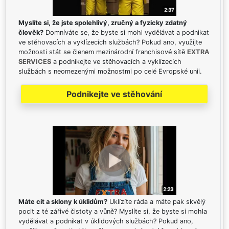
Myslíte si, že jste spolehlivý, zručný a fyzicky zdatný
člověk?
Domníváte se, že byste si mohl vydělávat a podnikat
ve stěhovacích a vyklízecích službách? Pokud ano, využijte
možnosti stát se členem mezinárodní franchisové sítě
EXTRA
SERVICES
a podnikejte ve stěhovacích a vyklízecích
službách s neomezenými možnostmi po celé Evropské unii.
Podnikejte ve stěhování
Máte cit a sklony k úklidům?
Uklízíte ráda a máte pak skvělý
pocit z té zářivé čistoty a vůně? Myslíte si, že byste si mohla
vydělávat a podnikat v úklidových službách? Pokud ano,