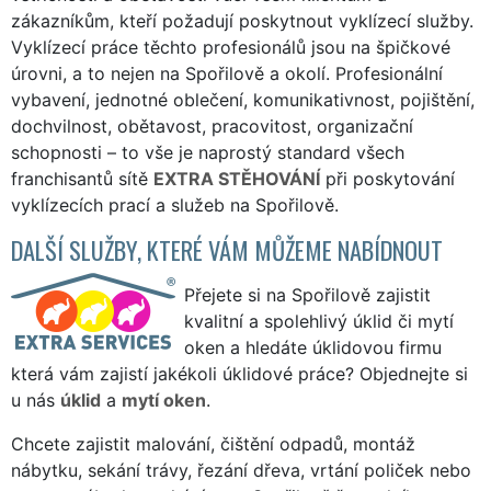
zákazníkům, kteří požadují poskytnout vyklízecí služby.
Vyklízecí práce těchto profesionálů jsou na špičkové
úrovni, a to nejen na Spořilově a okolí. Profesionální
vybavení, jednotné oblečení, komunikativnost, pojištění,
dochvilnost, obětavost, pracovitost, organizační
schopnosti – to vše je naprostý standard všech
franchisantů sítě
EXTRA STĚHOVÁNÍ
při poskytování
vyklízecích prací a služeb na Spořilově.
DALŠÍ SLUŽBY, KTERÉ VÁM MŮŽEME NABÍDNOUT
Přejete si na Spořilově zajistit
kvalitní a spolehlivý úklid či mytí
oken a hledáte úklidovou firmu
která vám zajistí jakékoli úklidové práce? Objednejte si
u nás
úklid
a
mytí oken
.
Chcete zajistit malování, čištění odpadů, montáž
nábytku, sekání trávy, řezání dřeva, vrtání poliček nebo