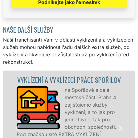
Podnikejte jako řemeslník
NAŠE DALŠÍ SLUŽBY
Naši franchisanti Vám v oblasti vyklízení a a vyklízecích
služeb mohou nabídnout řadu dalších extra služeb, od
vyklízení a likvidace pozůstalosti až po vyklizení před
rekonstrukcí.
KLÍZECÍ PRÁCE SPOŘILOV
VYKLÍZECÍ PRÁCE
na Spořilově a celé
Spol
městské části Praha 4
VYKL
zajišťujeme služby
pros
vyklízení, a to jak pro
fran
jednotlivce, tak pro
levné
obchodní společnosti.
profe
 EXTRA VYKLÍZENÍ
na Spořilově a okolí