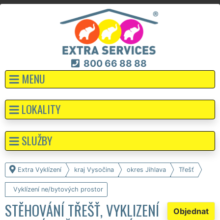
800 66 88 88
MENU
LOKALITY
SLUŽBY
Extra Vyklízení
kraj Vysočina
okres Jihlava
Třešť
Vyklízení ne/bytových prostor
STĚHOVÁNÍ TŘEŠŤ, VYKLIZENÍ
Objednat