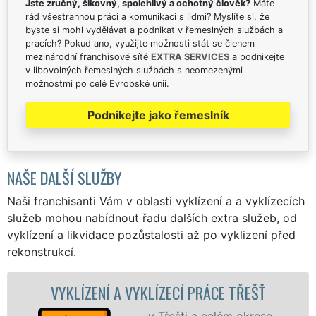
Jste zručný, šikovný, spolehlivý a ochotný člověk?
Máte
rád všestrannou práci a komunikaci s lidmi? Myslíte si, že
byste si mohl vydělávat a podnikat v řemeslných službách a
pracích? Pokud ano, využijte možnosti stát se členem
mezinárodní franchisové sítě
EXTRA SERVICES
a podnikejte
v libovolných řemeslných službách s neomezenými
možnostmi po celé Evropské unii.
Podnikejte jako řemeslník
NAŠE DALŠÍ SLUŽBY
Naši franchisanti Vám v oblasti vyklízení a a vyklízecích
služeb mohou nabídnout řadu dalších extra služeb, od
vyklízení a likvidace pozůstalosti až po vyklizení před
rekonstrukcí.
VYKLÍZENÍ A VYKLÍZECÍ PRÁCE TŘEŠŤ
v Třešti a celém okrese