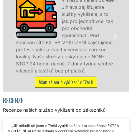
Jihlava zajišťujeme
služby vyklízení, a to
jak pro jednotlivce, tak
pro obchodní
společnosti. Pod
načkou sítě EXTRA VYKLÍZENÍ zajišťujeme
v Tř
rofesionální a kvalitní servis se zárukou
fyzi
vality. Naše služby poskytujeme NON-
záru
TOP 24 hodin denně, 7 dní v týdnu včetně
STOP
íkendů a svátků bez příplatků.
Mám zájem o vyklízení v Třešti
RECENZE
Recenze našich služeb vyklízení od zákazníků:
Již několikrát jsem v Třešti využil služeb této společnosti EXTRA
VYKLÍZENÍ. Ať už se jednalo o vyklízení bytových prostor, nebo o