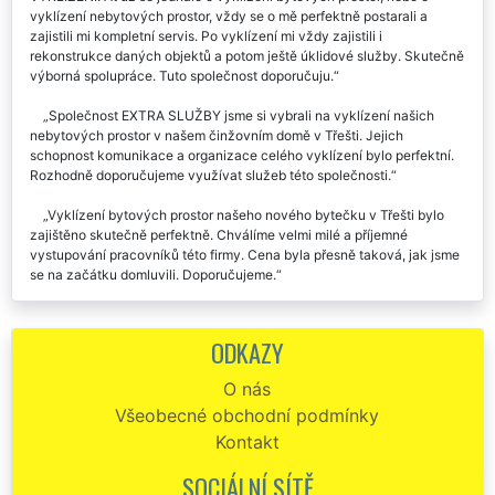
vyklízení nebytových prostor, vždy se o mě perfektně postarali a
zajistili mi kompletní servis. Po vyklízení mi vždy zajistili i
rekonstrukce daných objektů a potom ještě úklidové služby. Skutečně
výborná spolupráce. Tuto společnost doporučuju.
Společnost EXTRA SLUŽBY jsme si vybrali na vyklízení našich
nebytových prostor v našem činžovním domě v Třešti. Jejich
schopnost komunikace a organizace celého vyklízení bylo perfektní.
Rozhodně doporučujeme využívat služeb této společnosti.
Vyklízení bytových prostor našeho nového bytečku v Třešti bylo
zajištěno skutečně perfektně. Chválíme velmi milé a příjemné
vystupování pracovníků této firmy. Cena byla přesně taková, jak jsme
se na začátku domluvili. Doporučujeme.
Chtěla by jsem poděkovat všem pracovníkům této firmy, kteří mi
včera pomáhali vyklidit nebytové prostory v Třešti, které jsem zdědila
ODKAZY
po mém otci. Obdivuji jejich pracovní nasazení. Nepořádek, který
museli vyklidit byl skutečně strašný. Velmi chválím služby této
O nás
společnosti EXTRA VYKLÍZENÍ.
Všeobecné obchodní podmínky
Vyklízení našich nebytovek v Třešti proběhlo naprosto perfektně.
Kontakt
Velmi chválíme a určitě doporučujeme.
SOCIÁLNÍ SÍTĚ
Společnost EXTRA SLUŽBY využíváme celkem pravidelně na