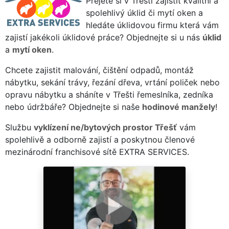
Přejete si v Třešti zajistit kvalitní a
spolehlivý úklid či mytí oken a
hledáte úklidovou firmu která vám
zajistí jakékoli úklidové práce? Objednejte si u nás
úklid
a
mytí oken
.
Chcete zajistit malování, čištění odpadů, montáž
nábytku, sekání trávy, řezání dřeva, vrtání poliček nebo
opravu nábytku a sháníte v Třešti řemeslníka, zedníka
nebo údržbáře? Objednejte si naše
hodinové manžely
!
Službu
vyklízení ne/bytových prostor Třešť
vám
spolehlivě a odborně zajistí a poskytnou členové
mezinárodní franchisové sítě EXTRA SERVICES.