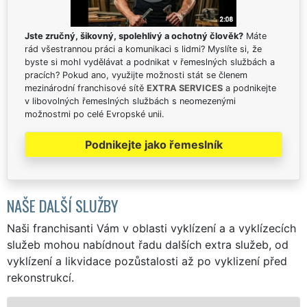
Jste zručný, šikovný, spolehlivý a ochotný člověk?
Máte
rád všestrannou práci a komunikaci s lidmi? Myslíte si, že
byste si mohl vydělávat a podnikat v řemeslných službách a
pracích? Pokud ano, využijte možnosti stát se členem
mezinárodní franchisové sítě
EXTRA SERVICES
a podnikejte
v libovolných řemeslných službách s neomezenými
možnostmi po celé Evropské unii.
Podnikejte jako řemeslník
NAŠE DALŠÍ SLUŽBY
Naši franchisanti Vám v oblasti vyklízení a a vyklízecích
služeb mohou nabídnout řadu dalších extra služeb, od
vyklízení a likvidace pozůstalosti až po vyklizení před
rekonstrukcí.