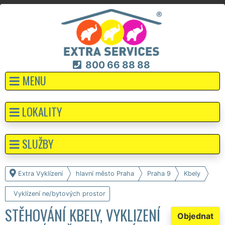
800 66 88 88
MENU
LOKALITY
SLUŽBY
Extra Vyklízení
hlavní město Praha
Praha 9
Kbely
Vyklízení ne/bytových prostor
STĚHOVÁNÍ KBELY, VYKLIZENÍ
Objednat