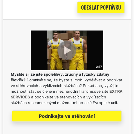
Myslíte si, že jste spolehlivý, zručný a fyzicky zdatný
člověk?
Domníváte se, že byste si mohl vydělávat a podnikat
ve stěhovacích a vyklízecích službách? Pokud ano, využijte
možnosti stát se členem mezinárodní franchisové sítě
EXTRA
SERVICES
a podnikejte ve stěhovacích a vyklízecích
službách s neomezenými možnostmi po celé Evropské unii.
Podnikejte ve stěhování