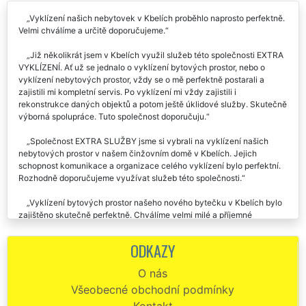
Vyklízení našich nebytovek v Kbelích proběhlo naprosto perfektně.
Velmi chválíme a určitě doporučujeme.
Již několikrát jsem v Kbelích využil služeb této společnosti EXTRA
VYKLÍZENÍ. Ať už se jednalo o vyklízení bytových prostor, nebo o
vyklízení nebytových prostor, vždy se o mě perfektně postarali a
zajistili mi kompletní servis. Po vyklízení mi vždy zajistili i
rekonstrukce daných objektů a potom ještě úklidové služby. Skutečně
výborná spolupráce. Tuto společnost doporučuju.
Společnost EXTRA SLUŽBY jsme si vybrali na vyklízení našich
nebytových prostor v našem činžovním domě v Kbelích. Jejich
schopnost komunikace a organizace celého vyklízení bylo perfektní.
Rozhodně doporučujeme využívat služeb této společnosti.
Vyklízení bytových prostor našeho nového bytečku v Kbelích bylo
zajištěno skutečně perfektně. Chválíme velmi milé a příjemné
vystupování pracovníků této firmy. Cena byla přesně taková, jak jsme
se na začátku domluvili. Doporučujeme.
ODKAZY
Chtěla by jsem poděkovat všem pracovníkům této firmy, kteří mi
O nás
včera pomáhali vyklidit nebytové prostory v Kbelích, které jsem
Všeobecné obchodní podmínky
zdědila po mém otci. Obdivuji jejich pracovní nasazení. Nepořádek,
který museli vyklidit byl skutečně strašný. Velmi chválím služby této
Kontakt