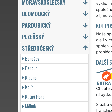
MORAVSKOSLEZSKÝ
vyklidím
společno
OLOMOUCKÝ
zájmu vá
PARDUBICKÝ
KDE PO
Naše spo
PLZEŇSKÝ
ale i v 
spolehli
STŘEDOČESKÝ
prohlédn
Benešov
DALŠÍ 
Beroun
Kladno
Kolín
Chcete z
nábytku 
Kutná Hora
Službu
Mělník
franchi