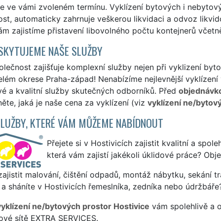
e ve vámi zvoleném termínu. Vyklízení bytových i nebytovýc
st, automaticky zahrnuje veškerou likvidaci a odvoz likvid
m zajistíme přistavení libovolného počtu kontejnerů včetn
SKYTUJEME NAŠE SLUŽBY
lečnost zajišťuje komplexní služby nejen při vyklizení byt
celém okrese Praha-západ! Nenabízíme nejlevnější vyklízení 
vé a kvalitní služby skutečných odborníků. Před
objednávk
ěte, jaká je naše cena za vyklízení (viz
vyklízení ne/bytov
SLUŽBY, KTERÉ VÁM MŮŽEME NABÍDNOUT
Přejete si v Hostivicích zajistit kvalitní a spol
která vám zajistí jakékoli úklidové práce? Obj
ajistit malování, čištění odpadů, montáž nábytku, sekání tr
a sháníte v Hostivicích řemeslníka, zedníka nebo údržbáře
vyklízení ne/bytových prostor Hostivice
vám spolehlivě a o
sové sítě EXTRA SERVICES.