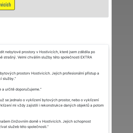
Mám zájem o vyklízecí práce v Hos
it nebytové prostory v Hostivicích, které jsem zdědila po
čně strašný. Velmi chválím služby této společnosti EXTRA
ových prostorv Hostivicích. Jejich profesionální přístup a
í služby.
e a určitě doporučujeme.
už se jednalo o vyklízení bytových prostor, nebo o vyklízení
yklízení mi vždy zajistili i rekonstrukce daných objektů a potom
našem činžovním domě v Hostivicích. Jejich schopnost
vat služeb této společnosti.