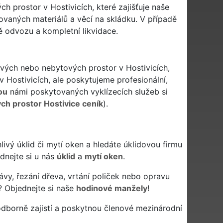
h prostor v Hostivicích, které zajišťuje naše
ovaných materiálů a věcí na skládku. V případě
ě odvozu a kompletní likvidace.
ových nebo nebytových prostor v Hostivicích,
v Hostivicích, ale poskytujeme profesionální,
ou
námi poskytovaných vyklízecích služeb si
ých prostor Hostivice ceník
).
ehlivý úklid či mytí oken a hledáte úklidovou firmu
ednejte si u nás
úklid
a
mytí oken
.
ávy, řezání dřeva, vrtání poliček nebo opravu
? Objednejte si naše
hodinové manžely
!
dborně zajistí a poskytnou členové mezinárodní