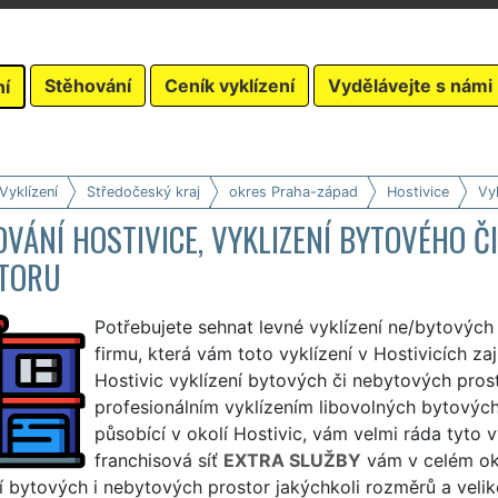
Stěhování
Ceník vyklízení
Vydělávejte s námi
ní
Vyklízení
Středočeský kraj
okres Praha-západ
Hostivice
Vy
VÁNÍ HOSTIVICE, VYKLIZENÍ BYTOVÉHO Č
TORU
Potřebujete sehnat levné vyklízení ne/bytových 
firmu, která vám toto vyklízení v Hostivicích zaji
Hostivic vyklízení bytových či nebytových pros
profesionálním vyklízením libovolných bytovýc
působící v okolí Hostivic, vám velmi ráda tyto v
franchisová síť
EXTRA SLUŽBY
vám v celém ok
í bytových i nebytových prostor jakýchkoli rozměrů a velik