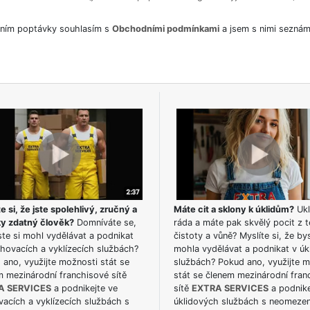
ním poptávky souhlasím s
Obchodními podmínkami
a jsem s nimi seznám
e si, že jste spolehlivý, zručný a
Máte cit a sklony k úklidům?
Ukl
ky zdatný člověk?
Domníváte se,
ráda a máte pak skvělý pocit z t
te si mohl vydělávat a podnikat
čistoty a vůně? Myslíte si, že by
hovacích a vyklízecích službách?
mohla vydělávat a podnikat v úk
ano, využijte možnosti stát se
službách? Pokud ano, využijte 
m mezinárodní franchisové sítě
stát se členem mezinárodní fran
A SERVICES
a podnikejte ve
sítě
EXTRA SERVICES
a podnike
acích a vyklízecích službách s
úklidových službách s neomeze