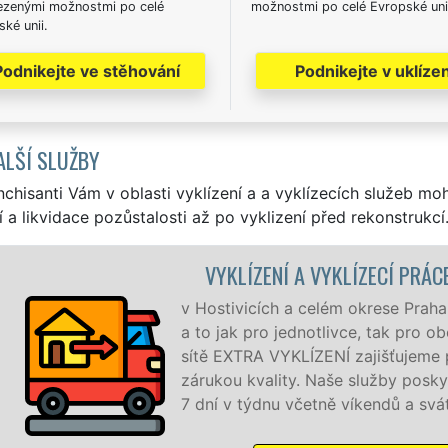
zenými možnostmi po celé
možnostmi po celé Evropské uni
ké unii.
Podnikejte ve stěhování
Podnikejte v uklízen
ALŠÍ SLUŽBY
nchisanti Vám v oblasti vyklízení a a vyklízecích služeb mo
í a likvidace pozůstalosti až po vyklizení před rekonstrukcí
CE HOSTIVICE
a-západ zajišťujeme služby vyklízení,
 obchodní společnosti. Pod značkou
profesionální a kvalitní servis se
skytujeme NON-STOP 24 hodin denně,
átků bez příplatků.