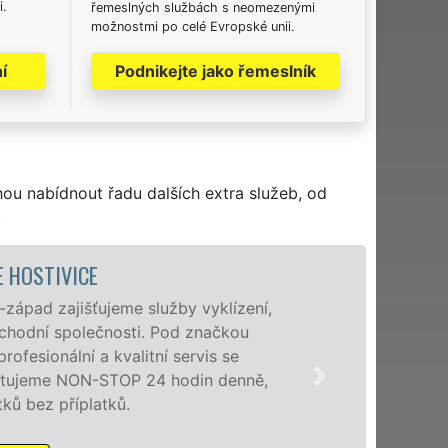
i.
řemeslných službách s neomezenými
možnostmi po celé Evropské unii.
í
Podnikejte jako řemeslník
hou nabídnout řadu dalších extra služeb, od
.
VYKLÍZECÍ PRÁCE A SLUŽBY 
Společnost EXTRA VYKLÍZENÍ zajištuje p
poboček levné, přesto kvalitní a profesio
a okolí. Poskytujeme tuto službu jak fy
zárukou kvalitně odvedené práce, a to 