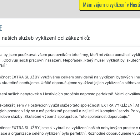
tivicích
E
našich služeb vyklízení od zákazníků:
a by jsem poděkovat všem pracovníkům této firmy, kteří mi včera pomáhali vyklid
. Obdivuji jejich pracovní nasazení. Nepořádek, který museli vyklidit byl skute
NÍ.
čnost EXTRA SLUŽBY využíváme celkem pravidelně na vyklízení bytových i nebyt
itu skutečně oceňujeme. Určitě doporučujeme využívat jejich vyklízecí a stěhovac
zení našich nebytovek v Hostivicích proběhlo naprosto perfektně. Velmi chválím
ěkolikrát jsem v Hostivicích využil služeb této společnosti EXTRA VYKLÍZENÍ. Ať 
ch prostor, vždy se o mě perfektně postarali a zajistili mi kompletní servis. Po v
lidové služby. Skutečně výborná spolupráce. Tuto společnost doporučuju.
čnost EXTRA SLUŽBY jsme si vybrali na vyklízení našich nebytových prostor v 
ace a organizace celého vyklízení bylo perfektní. Rozhodně doporučujeme využí