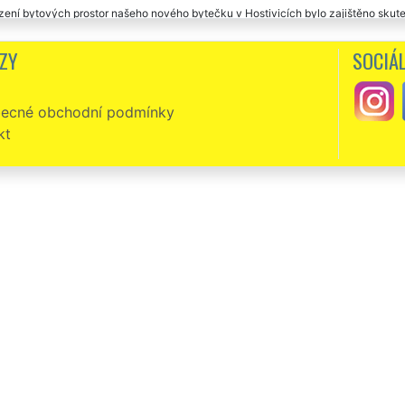
zení bytových prostor našeho nového bytečku v Hostivicích bylo zajištěno skut
ků této firmy. Cena byla přesně taková, jak jsme se na začátku domluvili. Dopo
ZY
SOCIÁL
ecné obchodní podmínky
kt