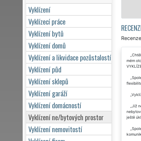
Mám zájem o vyklízení v Hos
Vyklízení
Vyklízecí práce
RECENZ
Vyklízení bytů
Recenze 
Vyklízení domů
Vyklízení a likvidace pozůstalostí
Chtěl
mém otci
VYKLÍZE
Vyklízení půd
Spole
Vyklízení sklepů
flexibil
Vyklízení garáží
Vyklí
Vyklízení domácností
Již n
nebytový
Vyklízení ne/bytových prostor
ještě úk
Vyklízení nemovitostí
Spole
komunik
Vyklízení firem