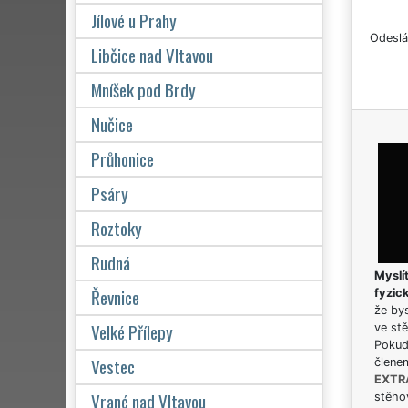
Jílové u Prahy
Odeslá
Libčice nad Vltavou
Mníšek pod Brdy
Nučice
Průhonice
Psáry
Roztoky
Rudná
Myslít
Řevnice
fyzic
že bys
Velké Přílepy
ve stě
Pokud 
Vestec
člene
EXTR
Vrané nad Vltavou
stěhov