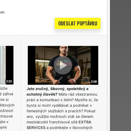
en.
ízíte
Jste zručný, šikovný, spolehlivý a
é zářivé
ochotný člověk?
Máte rád všestrannou
ste si
práci a komunikaci s lidmi? Myslíte si, že
lidových
byste si mohl vydělávat a podnikat v
možnosti
řemeslných službách a pracích? Pokud
chisové
ano, využijte možnosti stát se členem
jte v
mezinárodní franchisové sítě
EXTRA
nými
SERVICES
a podnikejte v libovolných