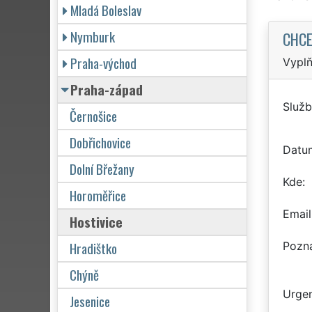
Mladá Boleslav
Nymburk
CHCE
Praha-východ
Vyplň
Praha-západ
Služb
Černošice
Dobřichovice
Datu
Dolní Břežany
Kde
Horoměřice
Email
Hostivice
Hradištko
Pozn
Chýně
Urgen
Jesenice