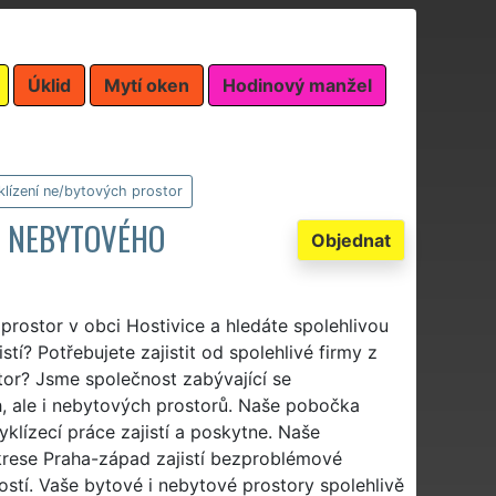
Úklid
Mytí oken
Hodinový manžel
klízení ne/bytových prostor
I NEBYTOVÉHO
Objednat
prostor v obci Hostivice a hledáte spolehlivou
stí? Potřebujete zajistit od spolehlivé firmy z
tor? Jsme společnost zabývající se
h, ale i nebytových prostorů. Naše pobočka
yklízecí práce zajistí a poskytne. Naše
rese Praha-západ zajistí bezproblémové
ostí. Vaše bytové i nebytové prostory spolehlivě