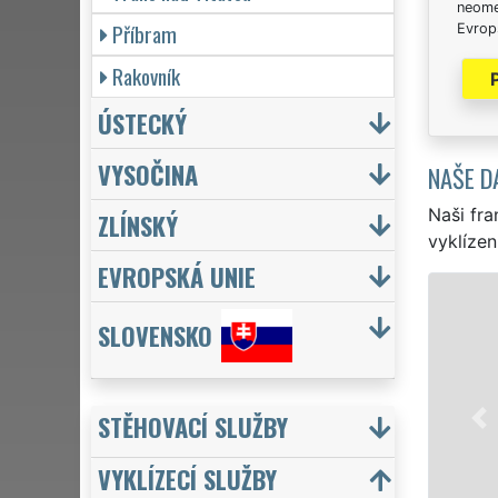
neome
Příbram
Evrops
Rakovník
ÚSTECKÝ
VYSOČINA
NAŠE D
Naši fra
ZLÍNSKÝ
vyklízen
EVROPSKÁ UNIE
VYKLÍZENÍ A VYKLÍZECÍ PRÁ
SLOVENSKO
v Hostivicích a celém okrese Prah
a to jak pro jednotlivce, tak pro
sítě EXTRA VYKLÍZENÍ zajišťujeme 
STĚHOVACÍ SLUŽBY
zárukou kvality. Naše služby po
7 dní v týdnu včetně víkendů a sv
VYKLÍZECÍ SLUŽBY