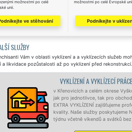
zenými možnostmi po celé
možnostmi po celé Evropské uni
ké unii.
Podnikejte ve stěhování
Podnikejte v uklízen
ALŠÍ SLUŽBY
nchisanti Vám v oblasti vyklízení a a vyklízecích služeb mo
í a likvidace pozůstalosti až po vyklizení před rekonstrukcí
LÍZENÍ A VYKLÍZECÍ PRÁCE KŘENOVICE
vicích a celém okrese Vyškov zajišťujeme služby vyklízení,
 jednotlivce, tak pro obchodní společnosti. Pod značkou sí
YKLÍZENÍ zajišťujeme profesionální a kvalitní servis se zá
. Naše služby poskytujeme NON-STOP 24 hodin denně, 7 dn
četně víkendů a svátků bez příplatků.