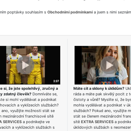
ním poptávky souhlasím s
Obchodními podmínkami
a jsem s nimi seznám
e si, že jste spolehlivý, zručný a
Máte cit a sklony k úklidům?
Ukl
ky zdatný člověk?
Domníváte se,
ráda a máte pak skvělý pocit z t
te si mohl vydělávat a podnikat
čistoty a vůně? Myslíte si, že by
hovacích a vyklízecích službách?
mohla vydělávat a podnikat v úk
ano, využijte možnosti stát se
službách? Pokud ano, využijte 
m mezinárodní franchisové sítě
stát se členem mezinárodní fran
A SERVICES
a podnikejte ve
sítě
EXTRA SERVICES
a podnike
acích a vyklízecích službách s
úklidových službách s neomeze