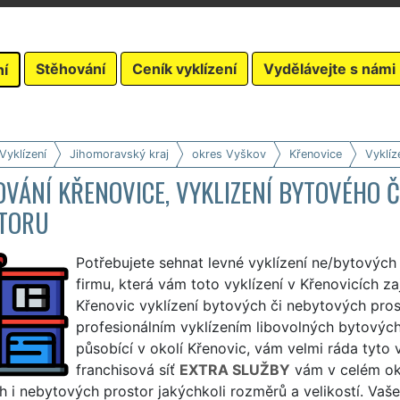
Stěhování
Ceník vyklízení
Vydělávejte s námi
ní
Vyklízení
Jihomoravský kraj
okres Vyškov
Křenovice
Vyklíz
VÁNÍ KŘENOVICE, VYKLIZENÍ BYTOVÉHO 
TORU
Potřebujete sehnat levné vyklízení ne/bytových 
firmu, která vám toto vyklízení v Křenovicích zaj
Křenovic vyklízení bytových či nebytových pros
profesionálním vyklízením libovolných bytovýc
působící v okolí Křenovic, vám velmi ráda tyto v
franchisová síť
EXTRA SLUŽBY
vám v celém okr
 i nebytových prostor jakýchkoli rozměrů a velikostí. Vaše