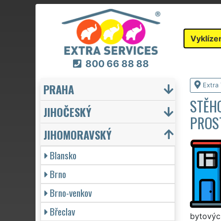
Vyklíze
800 66 88 88
PRAHA
Extra 
STĚHO
JIHOČESKÝ
PROS
JIHOMORAVSKÝ
Blansko
Brno
Brno-venkov
Břeclav
bytových