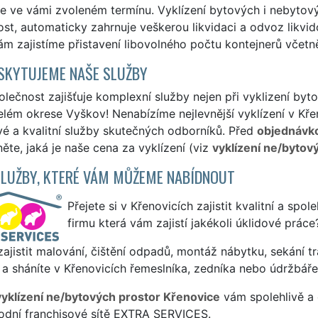
e ve vámi zvoleném termínu. Vyklízení bytových i nebytovýc
st, automaticky zahrnuje veškerou likvidaci a odvoz likvid
m zajistíme přistavení libovolného počtu kontejnerů včetn
SKYTUJEME NAŠE SLUŽBY
lečnost zajišťuje komplexní služby nejen při vyklizení by
celém okrese Vyškov! Nenabízíme nejlevnější vyklízení v Kře
vé a kvalitní služby skutečných odborníků. Před
objednávk
ěte, jaká je naše cena za vyklízení (viz
vyklízení ne/bytov
SLUŽBY, KTERÉ VÁM MŮŽEME NABÍDNOUT
Přejete si v Křenovicích zajistit kvalitní a spo
firmu která vám zajistí jakékoli úklidové práce
ajistit malování, čištění odpadů, montáž nábytku, sekání tr
a sháníte v Křenovicích řemeslníka, zedníka nebo údržbáře
vyklízení ne/bytových prostor Křenovice
vám spolehlivě a 
odní franchisové sítě EXTRA SERVICES.