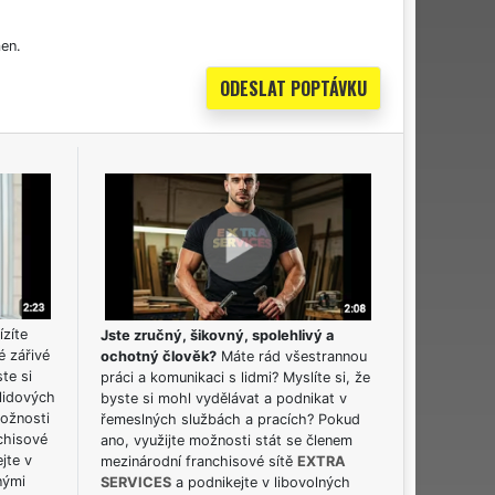
en.
ízíte
Jste zručný, šikovný, spolehlivý a
é zářivé
ochotný člověk?
Máte rád všestrannou
ste si
práci a komunikaci s lidmi? Myslíte si, že
lidových
byste si mohl vydělávat a podnikat v
možnosti
řemeslných službách a pracích? Pokud
chisové
ano, využijte možnosti stát se členem
jte v
mezinárodní franchisové sítě
EXTRA
nými
SERVICES
a podnikejte v libovolných