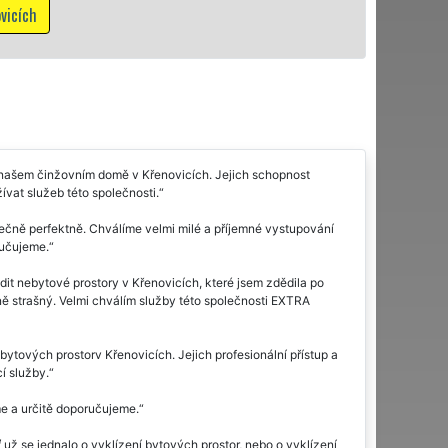
M
 našem činžovním domě v Křenovicích. Jejich schopnost
vat služeb této společnosti.
ečně perfektně. Chválíme velmi milé a příjemné vystupování
ručujeme.
it nebytové prostory v Křenovicích, které jsem zdědila po
čně strašný. Velmi chválím služby této společnosti EXTRA
ových prostorv Křenovicích. Jejich profesionální přístup a
í služby.
me a určitě doporučujeme.
už se jednalo o vyklízení bytových prostor, nebo o vyklízení