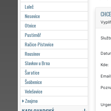
Luleč
CHCE
Nesovice
Vyplň
Otnice
Pustiměř
Služb
Račice-Pístovice
Rousínov
Datu
Slavkov u Brna
Kde
Šaratice
Email
Švábenice
Pozn
Velešovice
Znojmo
Urgen