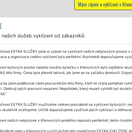
Mám zájem o vyklízení v Křenovicích
E
našich služeb vyklízení od zákazníků:
ečnost EXTRA SLUŽBY jsme si vybrali na vyklízení našich nebytových prostor v
ace a organizace celého vyklízení bylo perfektní. Rozhodně doporučujeme využí
zení bytových prostor našeho nového bytečku v Křenovicích bylo zajištěno skut
ků této firmy. Cena byla přesně taková, jak jsme se na začátku domluvili. Dopo
a by jsem poděkovat všem pracovníkům této firmy, kteří mi včera pomáhali vyklid
. Obdivuji jejich pracovní nasazení. Nepořádek, který museli vyklidit byl skute
NÍ.
čnost EXTRA SLUŽBY využíváme celkem pravidelně na vyklízení bytových i nebyt
itu skutečně oceňujeme. Určitě doporučujeme využívat jejich vyklízecí a stěhovac
zení našich nebytovek v Křenovicích proběhlo naprosto perfektně. Velmi chválí
ěkolikrát jsem v Křenovicích využil služeb této společnosti EXTRA VYKLÍZENÍ. Ať 