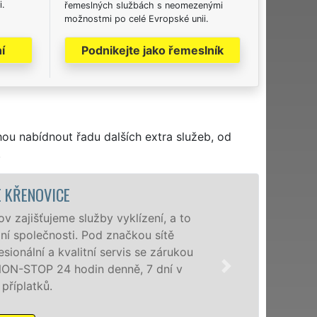
i.
řemeslných službách s neomezenými
možnostmi po celé Evropské unii.
í
Podnikejte jako řemeslník
hou nabídnout řadu dalších extra služeb, od
.
VYKL
 a to
Společnost EX
tě
poboček levné,
rukou
a okolí. Posk
í v
zárukou kvali