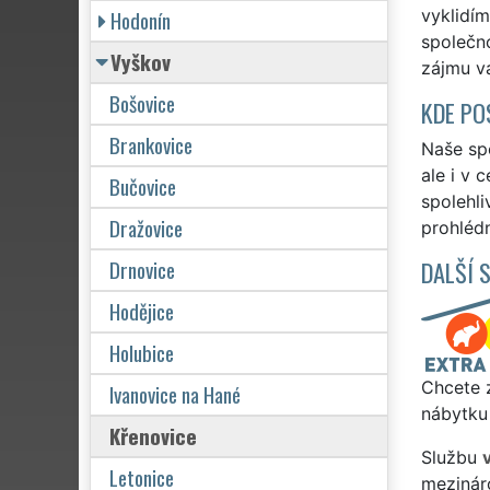
Hodonín
vyklidím
společno
Vyškov
zájmu vá
Bošovice
KDE PO
Brankovice
Naše spo
ale i v 
Bučovice
spolehli
Dražovice
prohlédn
Drnovice
DALŠÍ 
Hodějice
Holubice
Chcete z
Ivanovice na Hané
nábytku 
Křenovice
Službu
Letonice
mezinár