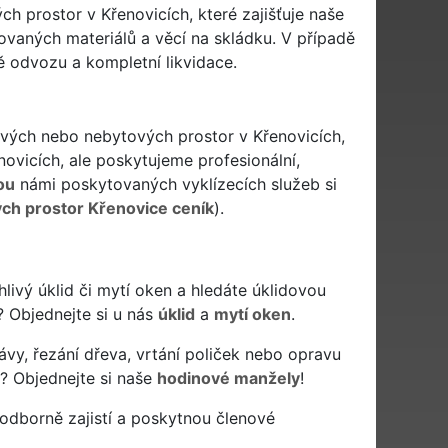
h prostor v Křenovicích, které zajišťuje naše
ovaných materiálů a věcí na skládku. V případě
ě odvozu a kompletní likvidace.
tových nebo nebytových prostor v Křenovicích,
novicích, ale poskytujeme profesionální,
ou
námi poskytovaných vyklízecích služeb si
ých prostor Křenovice ceník
).
lehlivý úklid či mytí oken a hledáte úklidovou
? Objednejte si u nás
úklid
a
mytí oken
.
ávy, řezání dřeva, vrtání poliček nebo opravu
? Objednejte si naše
hodinové manžely
!
odborně zajistí a poskytnou členové