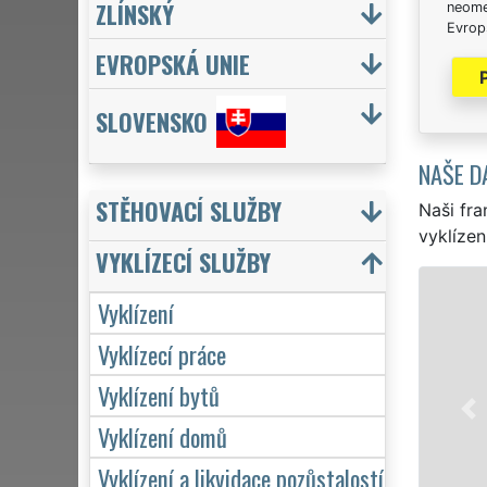
ZLÍNSKÝ
neome
Evrops
EVROPSKÁ UNIE
SLOVENSKO
NAŠE D
STĚHOVACÍ SLUŽBY
Naši fra
vyklízen
VYKLÍZECÍ SLUŽBY
VYK
Vyklízení
v Křeno
Vyklízecí práce
jak pro
EXTRA V
Vyklízení bytů
kvality
Vyklízení domů
týdnu v
Vyklízení a likvidace pozůstalostí