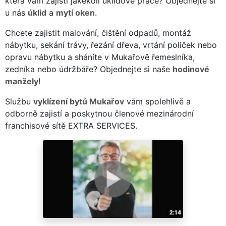
která vám zajistí jakékoli úklidové práce? Objednejte si
u nás
úklid
a
mytí oken
.
Chcete zajistit malování, čištění odpadů, montáž
nábytku, sekání trávy, řezání dřeva, vrtání poliček nebo
opravu nábytku a sháníte v Mukařově řemeslníka,
zedníka nebo údržbáře? Objednejte si naše
hodinové
manžely
!
Službu
vyklízení bytů Mukařov
vám spolehlivě a
odborně zajistí a poskytnou členové mezinárodní
franchisové sítě EXTRA SERVICES.