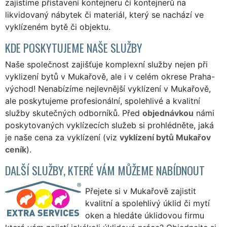
zajistíme přistavení kontejneru či kontejnerů na
likvidovaný nábytek či materiál, který se nachází ve
vyklízeném bytě či objektu.
KDE POSKYTUJEME NAŠE SLUŽBY
Naše společnost zajišťuje komplexní služby nejen při
vyklizení bytů v Mukařově, ale i v celém okrese Praha-
východ! Nenabízíme nejlevnější vyklízení v Mukařově,
ale poskytujeme profesionální, spolehlivé a kvalitní
služby skutečných odborníků. Před
objednávkou
námi
poskytovaných vyklízecích služeb si prohlédněte, jaká
je naše cena za vyklízení (viz
vyklízení bytů Mukařov
ceník
).
DALŠÍ SLUŽBY, KTERÉ VÁM MŮŽEME NABÍDNOUT
Přejete si v Mukařově zajistit
kvalitní a spolehlivý úklid či mytí
oken a hledáte úklidovou firmu