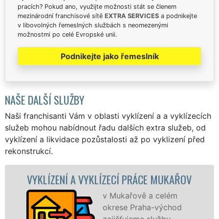
pracích? Pokud ano, využijte možnosti stát se členem
mezinárodní franchisové sítě
EXTRA SERVICES
a podnikejte
v libovolných řemeslných službách s neomezenými
možnostmi po celé Evropské unii.
Podnikejte jako řemeslník
NAŠE DALŠÍ SLUŽBY
Naši franchisanti Vám v oblasti vyklízení a a vyklízecích
služeb mohou nabídnout řadu dalších extra služeb, od
vyklízení a likvidace pozůstalosti až po vyklizení před
rekonstrukcí.
ENÍ A VYKLÍZECÍ PRÁCE MUKAŘOV
VYKLÍZE
v Mukařově a celém
okrese Praha-východ
zajišťujeme služby