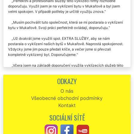
Perfektní a profesionální služby této vyklízecí firmy rozhodně
doporučuju. Využil jsem je na vyklízení bytu v Mukařově a byl jsem
velmi spokojen. V případě potřeby je určitě využiju znova.
Musím pochválit tuto společnost, která se mi postarala o vyklízení
bytu v Mukařově. Svoji práci perfektně ovládají, doporučuju.
Už dvakrát jsme využili spol. EXTRA SLUŽBY, aby se nám
postarala o vyklízení našich bytů v Mukařově. Naprostá spokojenost.
Vždycky jsme jim pouze předali klíče, a večer jsme si převzali
kompletně vyklizený byt. Doporučujeme.
Včera jsem na základě doporučení využila vyklízecích služeb této
společnosti. Zajišťovali mi vyklízení bytu 3 kk v Mukařově. Kompletně
celý byt vyklidili za pár hodin. Dokonce po sobě i zametli. Jejich
ODKAZY
profesionální a precizní práci určitě doporučuji.
O nás
Dobrý den. Recenze moc často nepíšu, ale vaše kluky pochválit
Všeobecné obchodní podmínky
musím. V neděli mi vyklízeli dva byty v Mukařově. Skutečně parádní
práce i cena, moc vám děkuju.
Kontakt
Tuto společnost doporučuju. Včera mi vyklízeli byt v Mukařově.
SOCIÁLNÍ SÍTĚ
Výborné služby.
Na vyklízení mého bytu v Mukařově jsem využila služeb