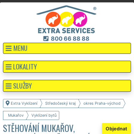
800 66 88 88
MENU
LOKALITY
SLUŽBY
Extra Vyklízení
Středočeský kraj
okres Praha-východ
Mukařov
Vyklízení bytů
STĚHOVÁNÍ MUKAŘOV,
Objednat