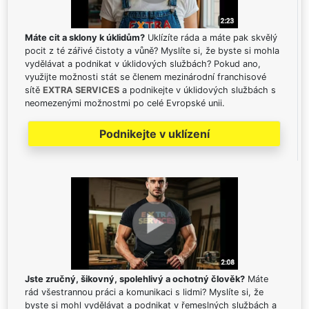
Máte cit a sklony k úklidům?
Uklízíte ráda a máte pak skvělý
pocit z té zářivé čistoty a vůně? Myslíte si, že byste si mohla
vydělávat a podnikat v úklidových službách? Pokud ano,
využijte možnosti stát se členem mezinárodní franchisové
sítě
EXTRA SERVICES
a podnikejte v úklidových službách s
neomezenými možnostmi po celé Evropské unii.
Podnikejte v uklízení
Jste zručný, šikovný, spolehlivý a ochotný člověk?
Máte
rád všestrannou práci a komunikaci s lidmi? Myslíte si, že
byste si mohl vydělávat a podnikat v řemeslných službách a