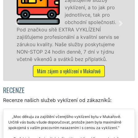
vyklízení, a to jak pro
jednotlivce, tak pro
obchodní společnosti.
čkou sítě EXTRA VYKLÍZENÍ
v Mukařově
eme profesionální a kvalitní servis se
službu jak
 kvality. Naše služby poskytujeme
osobám se 
P 24 hodin denně, 7 dní v týdnu
práce, a t
íkendů a svátků bez příplatků.
Mám z
Mám zájem o vyklízení v Mukařově
RECENZE
Recenze našich služeb vyklízení od zákazníků:
Moc děkuju za zajištění včerejšího vyklízení bytu v Mukařově.
Určitě vás budu všude doporučovat, protože jsem byla maximálně
spokojená s vaším pracovním nasazením i s cenou za vyklizení.