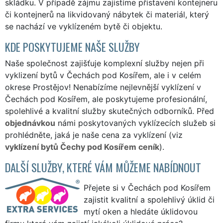
skládku. V případě zájmu zajistíme přistavení kontejneru
či kontejnerů na likvidovaný nábytek či materiál, který
se nachází ve vyklízeném bytě či objektu.
KDE POSKYTUJEME NAŠE SLUŽBY
Naše společnost zajišťuje komplexní služby nejen při
vyklizení bytů v Čechách pod Kosířem, ale i v celém
okrese Prostějov! Nenabízíme nejlevnější vyklízení v
Čechách pod Kosířem, ale poskytujeme profesionální,
spolehlivé a kvalitní služby skutečných odborníků. Před
objednávkou
námi poskytovaných vyklízecích služeb si
prohlédněte, jaká je naše cena za vyklízení (viz
vyklízení bytů Čechy pod Kosířem ceník
).
DALŠÍ SLUŽBY, KTERÉ VÁM MŮŽEME NABÍDNOUT
Přejete si v Čechách pod Kosířem
zajistit kvalitní a spolehlivý úklid či
mytí oken a hledáte úklidovou