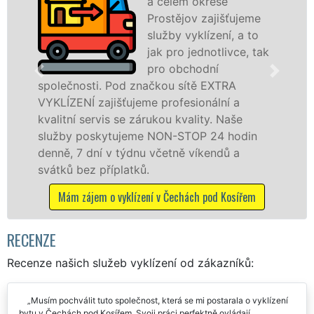
a celém okrese
Prostějov zajišťujeme
služby vyklízení, a to
jak pro jednotlivce, tak
pro obchodní
ti. Pod značkou sítě EXTRA
v Čechách po
zajišťujeme profesionální a
Poskytujeme t
ervis se zárukou kvality. Naše
právnickým o
skytujeme NON-STOP 24 hodin
odvedené pr
ní v týdnu včetně víkendů a
dalších přípla
 příplatků.
Mám zájem 
em o vyklízení v Čechách pod Kosířem
RECENZE
Recenze našich služeb vyklízení od zákazníků:
Musím pochválit tuto společnost, která se mi postarala o vyklízení
bytu v Čechách pod Kosířem. Svoji práci perfektně ovládají,