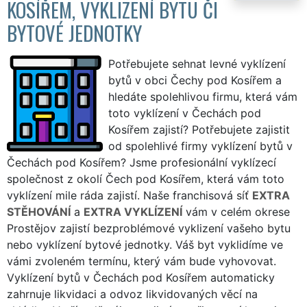
KOSÍŘEM, VYKLIZENÍ BYTU ČI
BYTOVÉ JEDNOTKY
Potřebujete sehnat levné vyklízení
bytů v obci Čechy pod Kosířem a
hledáte spolehlivou firmu, která vám
toto vyklízení v Čechách pod
Kosířem zajistí? Potřebujete zajistit
od spolehlivé firmy vyklízení bytů v
Čechách pod Kosířem? Jsme profesionální vyklízecí
společnost z okolí Čech pod Kosířem, která vám toto
vyklízení mile ráda zajistí. Naše franchisová síť
EXTRA
STĚHOVÁNÍ
a
EXTRA VYKLÍZENÍ
vám v celém okrese
Prostějov zajistí bezproblémové vyklizení vašeho bytu
nebo vyklízení bytové jednotky. Váš byt vyklidíme ve
vámi zvoleném termínu, který vám bude vyhovovat.
Vyklízení bytů v Čechách pod Kosířem automaticky
zahrnuje likvidaci a odvoz likvidovaných věcí na