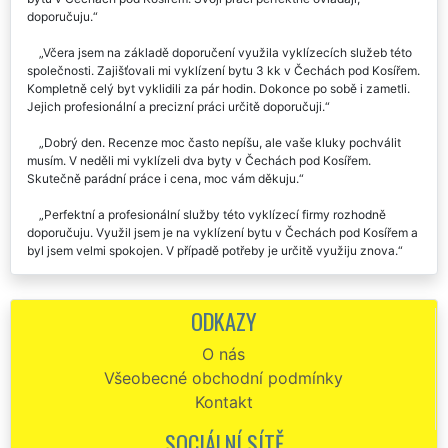
doporučuju.
Včera jsem na základě doporučení využila vyklízecích služeb této
společnosti. Zajišťovali mi vyklízení bytu 3 kk v Čechách pod Kosířem.
Kompletně celý byt vyklidili za pár hodin. Dokonce po sobě i zametli.
Jejich profesionální a precizní práci určitě doporučuji.
Dobrý den. Recenze moc často nepíšu, ale vaše kluky pochválit
musím. V neděli mi vyklízeli dva byty v Čechách pod Kosířem.
Skutečně parádní práce i cena, moc vám děkuju.
Perfektní a profesionální služby této vyklízecí firmy rozhodně
doporučuju. Využil jsem je na vyklízení bytu v Čechách pod Kosířem a
byl jsem velmi spokojen. V případě potřeby je určitě využiju znova.
Tuto společnost doporučuju. Včera mi vyklízeli byt v Čechách pod
Kosířem. Výborné služby.
ODKAZY
Na vyklízení mého bytu v Čechách pod Kosířem jsem využila
O nás
služeb společnosti EXTRA VYKLÍZENÍ. Jsou to velmi ochotní a
Všeobecné obchodní podmínky
pracovití chlapi. Jejich služby rozhodně doporučuji.
Kontakt
Už dvakrát jsme využili spol. EXTRA SLUŽBY, aby se nám
postarala o vyklízení našich bytů v Čechách pod Kosířem. Naprostá
SOCIÁLNÍ SÍTĚ