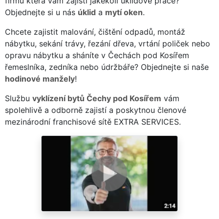
firmu která vám zajistí jakékoli úklidové práce?
Objednejte si u nás
úklid
a
mytí oken
.
Chcete zajistit malování, čištění odpadů, montáž
nábytku, sekání trávy, řezání dřeva, vrtání poliček nebo
opravu nábytku a sháníte v Čechách pod Kosířem
řemeslníka, zedníka nebo údržbáře? Objednejte si naše
hodinové manžely
!
Službu
vyklízení bytů Čechy pod Kosířem
vám
spolehlivě a odborně zajistí a poskytnou členové
mezinárodní franchisové sítě EXTRA SERVICES.