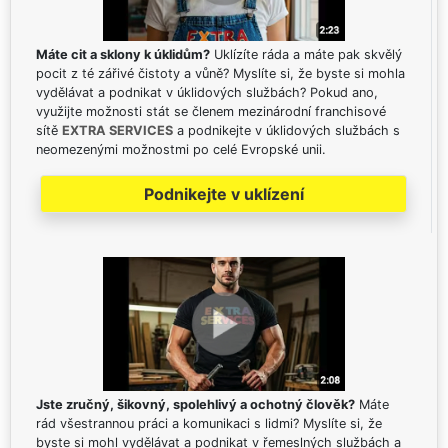
Máte cit a sklony k úklidům?
Uklízíte ráda a máte pak skvělý
pocit z té zářivé čistoty a vůně? Myslíte si, že byste si mohla
vydělávat a podnikat v úklidových službách? Pokud ano,
využijte možnosti stát se členem mezinárodní franchisové
sítě
EXTRA SERVICES
a podnikejte v úklidových službách s
neomezenými možnostmi po celé Evropské unii.
Podnikejte v uklízení
Jste zručný, šikovný, spolehlivý a ochotný člověk?
Máte
rád všestrannou práci a komunikaci s lidmi? Myslíte si, že
byste si mohl vydělávat a podnikat v řemeslných službách a