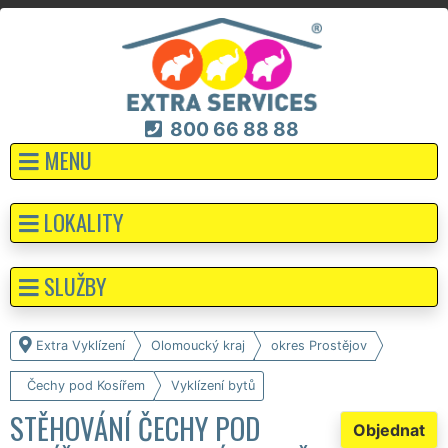
800 66 88 88
MENU
LOKALITY
SLUŽBY
Extra Vyklízení
Olomoucký kraj
okres Prostějov
Čechy pod Kosířem
Vyklízení bytů
STĚHOVÁNÍ ČECHY POD
Objednat