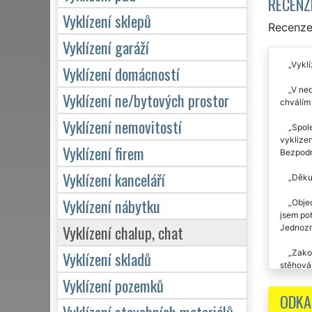
RECENZ
Vyklízení sklepů
Recenze 
Vyklízení garáží
Vyklí
Vyklízení domácností
V ned
Vyklízení ne/bytových prostor
chválím 
Vyklízení nemovitostí
Spole
vyklize
Vyklízení firem
Bezpodm
Vyklízení kanceláří
Děkuj
Vyklízení nábytku
Objed
jsem pot
Vyklízení chalup, chat
Jednozn
Zakou
Vyklízení skladů
stěhován
služeb,
Vyklízení pozemků
domluven
ODKA
mě musí
Vyklízení stavebních materiálů