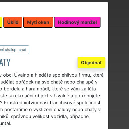
Úklid
Mytí oken
Hodinový manžel
ení chalup, chat
ATY
Objednat
v obci Úvalno a hledáte spolehlivou firmu, která
e udělat pořádek na své chatě nebo chalupě v
o bordelu a harampádí, které se vám za léta
ste si rekreační objekt v Úvalně a potřebujete
? Prostřednictvím naší franchisové společnosti
m postaráme o vyklizení chalupy nebo chaty v
níků, správnou velikost vozidla, případně
ntál.