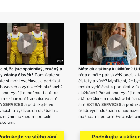
e si, že jste spolehlivý, zručný a
Máte cit a sklony k úklidům?
Ukl
ky zdatný člověk?
Domníváte se,
ráda a máte pak skvělý pocit z t
te si mohl vydělávat a podnikat
čistoty a vůně? Myslíte si, že by
hovacích a vyklízecích službách?
mohla vydělávat a podnikat v úk
ano, využijte možnosti stát se
službách? Pokud ano, využijte 
m mezinárodní franchisové sítě
stát se členem mezinárodní fran
A SERVICES
a podnikejte ve
sítě
EXTRA SERVICES
a podnike
acích a vyklízecích službách s
úklidových službách s neomeze
zenými možnostmi po celé
možnostmi po celé Evropské uni
ké unii.
Podnikejte ve stěhování
Podnikejte v uklízen