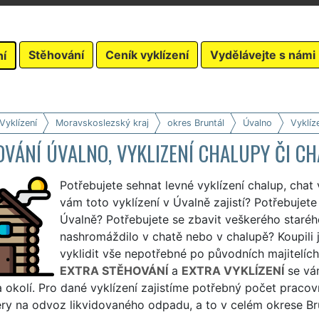
Stěhování
Ceník vyklízení
Vydělávejte s námi
ní
Vyklízení
Moravskoslezský kraj
okres Bruntál
Úvalno
Vyklíz
VÁNÍ ÚVALNO, VYKLIZENÍ CHALUPY ČI CH
Potřebujete sehnat levné vyklízení chalup, chat 
vám toto vyklízení v Úvalně zajistí? Potřebujet
Úvalně? Potřebujete se zbavit veškerého staréh
nashromáždilo v chatě nebo v chalupě? Koupili j
vyklidit vše nepotřebné po původních majitelích
EXTRA STĚHOVÁNÍ
a
EXTRA VYKLÍZENÍ
se vá
 okolí. Pro dané vyklízení zajistíme potřebný počet pracov
ry na odvoz likvidovaného odpadu, a to v celém okrese Bru