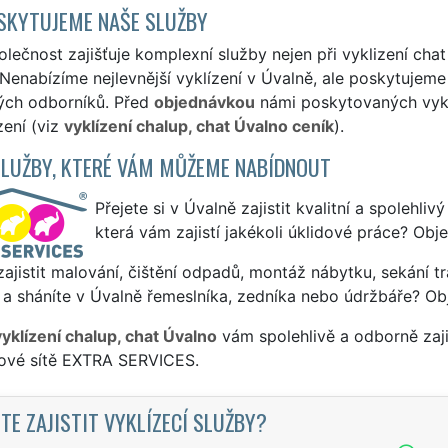
SKYTUJEME NAŠE SLUŽBY
lečnost zajišťuje komplexní služby nejen při vyklizení chat
 Nenabízíme nejlevnější vyklízení v Úvalně, ale poskytujeme 
ých odborníků. Před
objednávkou
námi poskytovaných vyklí
zení (viz
vyklízení chalup, chat Úvalno ceník
).
SLUŽBY, KTERÉ VÁM MŮŽEME NABÍDNOUT
Přejete si v Úvalně zajistit kvalitní a spolehli
která vám zajistí jakékoli úklidové práce? Obj
ajistit malování, čištění odpadů, montáž nábytku, sekání tr
a sháníte v Úvalně řemeslníka, zedníka nebo údržbáře? Ob
vyklízení chalup, chat Úvalno
vám spolehlivě a odborně zaj
sové sítě EXTRA SERVICES.
TE ZAJISTIT VYKLÍZECÍ SLUŽBY?