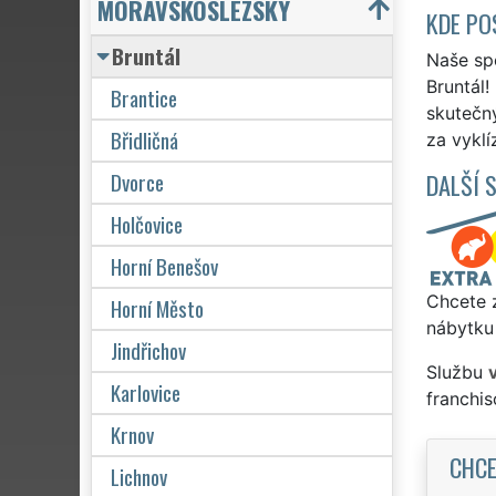
MORAVSKOSLEZSKÝ
KDE PO
Bruntál
Naše spo
Bruntál!
Brantice
skutečn
Břidličná
za vyklí
Dvorce
DALŠÍ 
Holčovice
Horní Benešov
Chcete z
Horní Město
nábytku 
Jindřichov
Službu
Karlovice
franchi
Krnov
CHCE
Lichnov