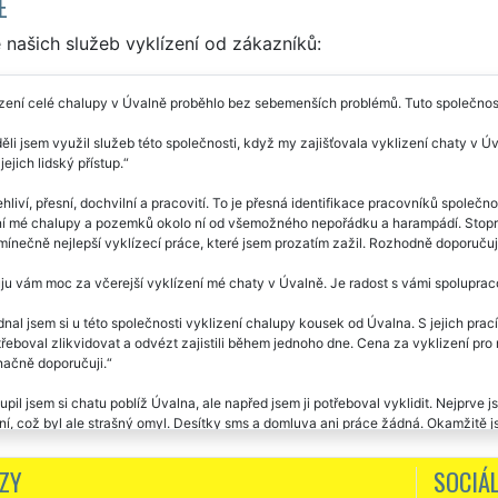
E
našich služeb vyklízení od zákazníků:
zení celé chalupy v Úvalně proběhlo bez sebemenších problémů. Tuto společnost 
ěli jsem využil služeb této společnosti, když my zajišťovala vyklizení chaty v Ú
jejich lidský přístup.
hliví, přesní, dochvilní a pracovití. To je přesná identifikace pracovníků spole
ní mé chalupy a pozemků okolo ní od všemožného nepořádku a harampádí. Stoproc
ínečně nejlepší vyklízecí práce, které jsem prozatím zažil. Rozhodně doporuču
u vám moc za včerejší vyklízení mé chaty v Úvalně. Je radost s vámi spolupraco
nal jsem si u této společnosti vyklizení chalupy kousek od Úvalna. S jejich prací
řeboval zlikvidovat a odvézt zajistili během jednoho dne. Cena za vyklizení pro
ačně doporučuji.
pil jsem si chatu poblíž Úvalna, ale napřed jsem ji potřeboval vyklidit. Nejprve j
í, což byl ale strašný omyl. Desítky sms a domluva ani práce žádná. Okamžitě j
 a to jsem se už konečně trefil. Společnost EXTRA SLUŽBY byla od prvního okam
ý termín i podmínky na vyklizení mé chaty. Práce běžela jako po drátku, ani jse
ZY
SOCIÁL
m konstatovat, že jsem byl se službami této společnosti absolutně spokojený a