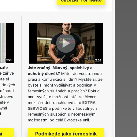
ízíte
Jste zručný, šikovný, spolehlivý a
é zářivé
ochotný člověk?
Máte rád všestrannou
ste si
práci a komunikaci s lidmi? Myslíte si, že
lidových
byste si mohl vydělávat a podnikat v
možnosti
řemeslných službách a pracích? Pokud
chisové
ano, využijte možnosti stát se členem
jte v
mezinárodní franchisové sítě
EXTRA
nými
SERVICES
a podnikejte v libovolných
i.
řemeslných službách s neomezenými
možnostmi po celé Evropské unii.
í
Podnikejte jako řemeslník