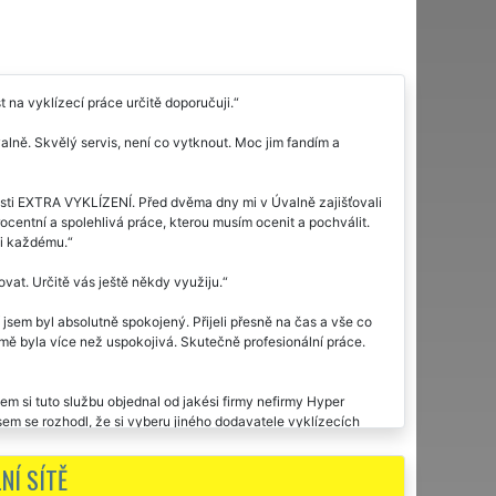
na vyklízecí práce určitě doporučuji.
valně. Skvělý servis, není co vytknout. Moc jim fandím a
čnosti EXTRA VYKLÍZENÍ. Před dvěma dny mi v Úvalně zajišťovali
entní a spolehlivá práce, kterou musím ocenit a pochválit.
ji každému.
vat. Určitě vás ještě někdy využiju.
 jsem byl absolutně spokojený. Přijeli přesně na čas a vše co
 mě byla více než uspokojivá. Skutečně profesionální práce.
sem si tuto službu objednal od jakési firmy nefirmy Hyper
sem se rozhodl, že si vyberu jiného dodavatele vyklízecích
žiku perfektně komunikativní a během pár minut byl
m se nestačil rozkoukat, a chata byla perfektně vyklizená. Za
NÍ SÍTĚ
 rozhodně je budu každému doporučovat.