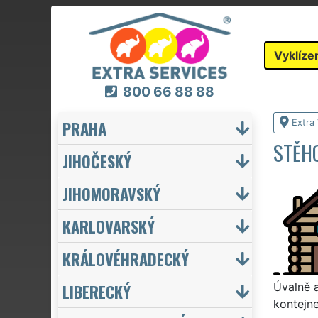
Vyklíze
800 66 88 88
PRAHA
Extra 
STĚHO
JIHOČESKÝ
JIHOMORAVSKÝ
KARLOVARSKÝ
KRÁLOVÉHRADECKÝ
LIBERECKÝ
Úvalně a
kontejne