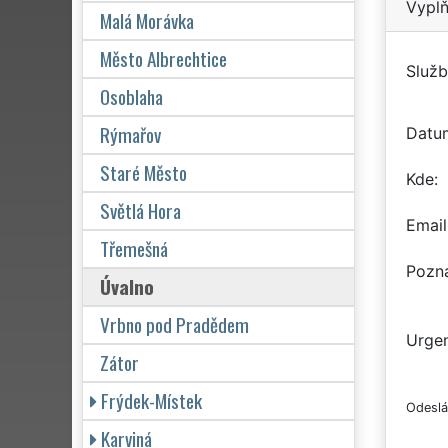
Vyplň
Malá Morávka
Město Albrechtice
Služb
Osoblaha
Rýmařov
Datu
Staré Město
Kde
Světlá Hora
Email
Třemešná
Pozn
Úvalno
Vrbno pod Pradědem
Urgen
Zátor
Frýdek-Místek
Odeslá
Karviná