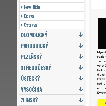
Nový Jičín
Opava
Ostrava
OLOMOUCKÝ
PARDUBICKÝ
Myslít
PLZEŇSKÝ
fyzic
že bys
STŘEDOČESKÝ
ve stě
Pokud 
člene
ÚSTECKÝ
EXTR
stěhov
VYSOČINA
neome
Evrops
ZLÍNSKÝ