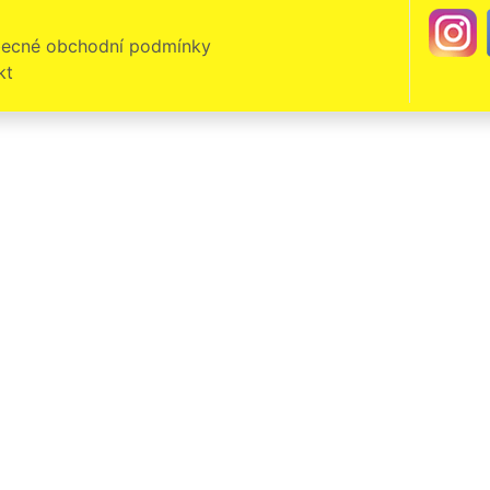
stá spokojenost s vyklizením chaty v Úvalně. Doporučuji tuto společnost.
ecné obchodní podmínky
kt