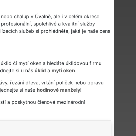
 nebo chalup v Úvalně, ale i v celém okrese
profesionální, spolehlivé a kvalitní služby
zecích služeb si prohlédněte, jaká je naše cena
vý úklid či mytí oken a hledáte úklidovou firmu
ednejte si u nás
úklid
a
mytí oken
.
ávy, řezání dřeva, vrtání poliček nebo opravu
jednejte si naše
hodinové manžely
!
istí a poskytnou členové mezinárodní