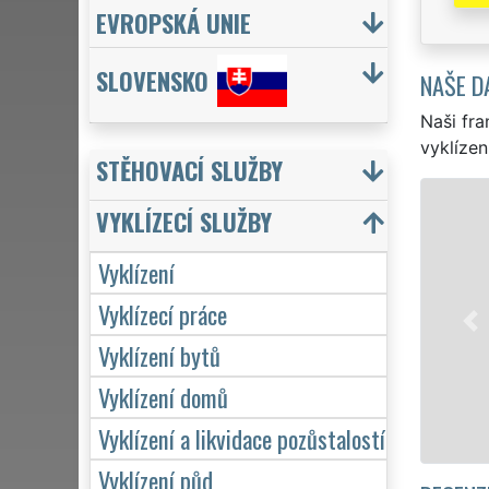
EVROPSKÁ UNIE
SLOVENSKO
NAŠE D
Naši fra
vyklízen
STĚHOVACÍ SLUŽBY
VYKLÍZECÍ SLUŽBY
v 
Vyklízení
pr
VY
Vyklízecí práce
Na
Vyklízení bytů
vč
Vyklízení domů
Vyklízení a likvidace pozůstalostí
Vyklízení půd