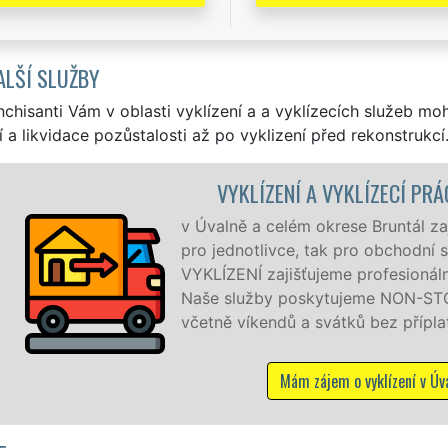
ALŠÍ SLUŽBY
nchisanti Vám v oblasti vyklízení a a vyklízecích služeb mo
í a likvidace pozůstalosti až po vyklizení před rekonstrukcí
VYKLÍZENÍ A VYKLÍZECÍ PRÁCE ÚVALNO
Úvalně a celém okrese Bruntál zajišťujeme služby vyklízení, 
o jednotlivce, tak pro obchodní společnosti. Pod značkou 
KLÍZENÍ zajišťujeme profesionální a kvalitní servis se záruko
še služby poskytujeme NON-STOP 24 hodin denně, 7 dní v
etně víkendů a svátků bez příplatků.
Mám zájem o vyklízení v Úvalně