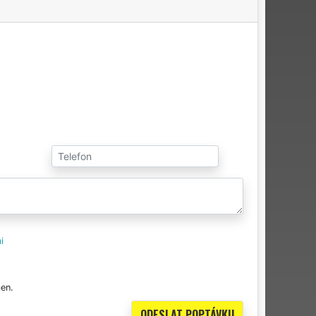
i
en.