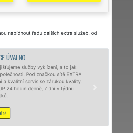
hou nabídnout řadu dalších extra služeb, od
.
a to jak
Společnos
sítě EXTRA
poboček l
u kvality.
okolí. Po
 týdnu
zárukou k