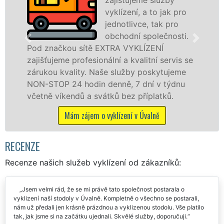
vyklízení, a to jak pro
jednotlivce, tak pro
obchodní společnosti.
Pod značkou sítě EXTRA VYKLÍZENÍ
v
zajišťujeme profesionální a kvalitní servis se
j
zárukou kvality. Naše služby poskytujeme
z
NON-STOP 24 hodin denně, 7 dní v týdnu
S
včetně víkendů a svátků bez příplatků.
Mám zájem o vyklízení v Úvalně
RECENZE
Recenze našich služeb vyklízení od zákazníků:
Jsem velmi rád, že se mi právě tato společnost postarala o
vyklizení naší stodoly v Úvalně. Kompletně o všechno se postarali,
nám už předali jen krásně prázdnou a vyklizenou stodolu. Vše platilo
tak, jak jsme si na začátku ujednali. Skvělé služby, doporučuji.