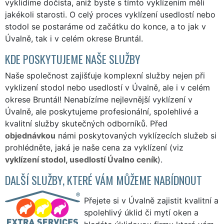
vyklidíme dočista, aniž byste s tímto vyklízením měli
jakékoli starosti. O celý proces vyklízení usedlostí nebo
stodol se postaráme od začátku do konce, a to jak v
Úvalně, tak i v celém okrese Bruntál.
KDE POSKYTUJEME NAŠE SLUŽBY
Naše společnost zajišťuje komplexní služby nejen při
vyklizení stodol nebo usedlostí v Úvalně, ale i v celém
okrese Bruntál! Nenabízíme nejlevnější vyklízení v
Úvalně, ale poskytujeme profesionální, spolehlivé a
kvalitní služby skutečných odborníků. Před
objednávkou
námi poskytovaných vyklízecích služeb si
prohlédněte, jaká je naše cena za vyklízení (viz
vyklízení stodol, usedlostí Úvalno ceník
).
DALŠÍ SLUŽBY, KTERÉ VÁM MŮŽEME NABÍDNOUT
Přejete si v Úvalně zajistit kvalitní a
spolehlivý úklid či mytí oken a