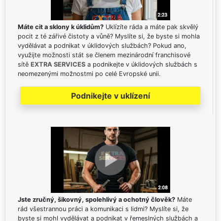
Máte cit a sklony k úklidům?
Uklízíte ráda a máte pak skvělý
pocit z té zářivé čistoty a vůně? Myslíte si, že byste si mohla
vydělávat a podnikat v úklidových službách? Pokud ano,
využijte možnosti stát se členem mezinárodní franchisové
sítě
EXTRA SERVICES
a podnikejte v úklidových službách s
neomezenými možnostmi po celé Evropské unii.
Podnikejte v uklízení
Jste zručný, šikovný, spolehlivý a ochotný člověk?
Máte
rád všestrannou práci a komunikaci s lidmi? Myslíte si, že
byste si mohl vydělávat a podnikat v řemeslných službách a