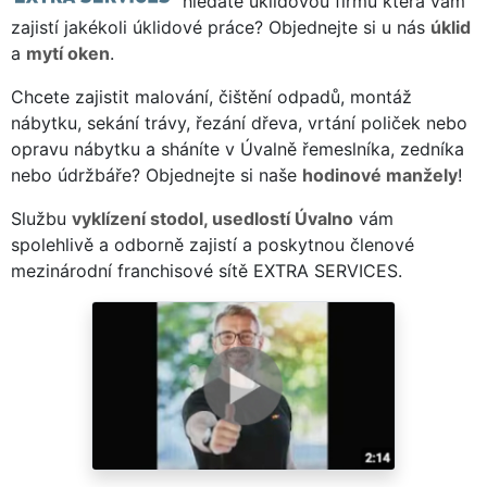
hledáte úklidovou firmu která vám
zajistí jakékoli úklidové práce? Objednejte si u nás
úklid
a
mytí oken
.
Chcete zajistit malování, čištění odpadů, montáž
nábytku, sekání trávy, řezání dřeva, vrtání poliček nebo
opravu nábytku a sháníte v Úvalně řemeslníka, zedníka
nebo údržbáře? Objednejte si naše
hodinové manžely
!
Službu
vyklízení stodol, usedlostí Úvalno
vám
spolehlivě a odborně zajistí a poskytnou členové
mezinárodní franchisové sítě EXTRA SERVICES.