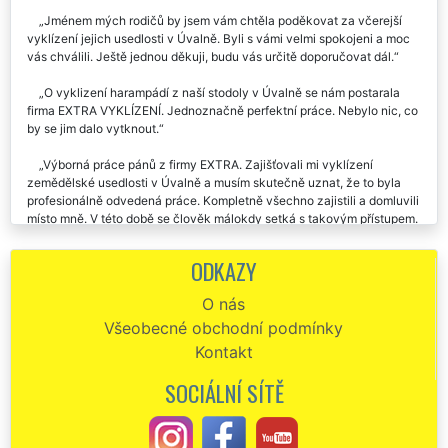
Jménem mých rodičů by jsem vám chtěla poděkovat za včerejší
vyklízení jejich usedlosti v Úvalně. Byli s vámi velmi spokojeni a moc
vás chválili. Ještě jednou děkuji, budu vás určitě doporučovat dál.
O vyklizení harampádí z naší stodoly v Úvalně se nám postarala
firma EXTRA VYKLÍZENÍ. Jednoznačně perfektní práce. Nebylo nic, co
by se jim dalo vytknout.
Výborná práce pánů z firmy EXTRA. Zajišťovali mi vyklízení
zemědělské usedlosti v Úvalně a musím skutečně uznat, že to byla
profesionálně odvedená práce. Kompletně všechno zajistili a domluvili
místo mně. V této době se člověk málokdy setká s takovým přístupem.
Určitě doporučuji a počítám že je ještě využiju.
ODKAZY
Potřebovali jsme vyklidit stodolu v Úvalně od všemožného
harampádí a starého stavebního materiálu. Tuto službu nám
O nás
zajišťovala společnost EXTRA VYKLÍZENÍ, za což jim touto cestou moc
Všeobecné obchodní podmínky
děkujeme. Děkujeme a budeme všude v Úvalně chválit.
Kontakt
Vyklízení staré usedlosti u Úvalna . Výborná práce, skvělá cena
vyklízení. Doporučujeme.
SOCIÁLNÍ SÍTĚ