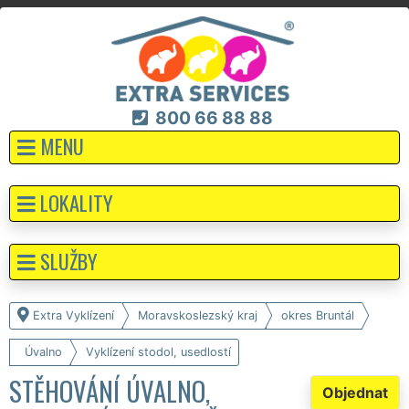
800 66 88 88
MENU
LOKALITY
SLUŽBY
Extra Vyklízení
Moravskoslezský kraj
okres Bruntál
Úvalno
Vyklízení stodol, usedlostí
STĚHOVÁNÍ ÚVALNO,
Objednat