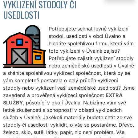
VYKLIZENÍ STODOLY ČI
USEDLOSTI
Potřebujete sehnat levné vyklízení
stodol, usedlostí v obci Úvalno a
hledáte spolehlivou firmu, která vám
toto vyklízení v Úvalně zajistí?
Potřebujete zajistit vyklizení stodoly
nebo zemědělské usedlosti v Úvalně
a sháníte spolehlivou vyklízecí společnost, která by se
vám kompletně postarala o celý průběh vyklizení
stodoly nebo vyklizení vaší zemědělské usedlosti? Jsme
zavedená a prověřená vyklízecí společnost
EXTRA
SLUŽBY
, působící v okolí Úvalna. Nabízíme vám své
letité zkušenosti a schopnosti v oblasti vyklízecích
služeb v Úvalně. Jakékoli materiály budete chtít ze své
stodoly či usedlosti vyklidit, o vše se postaráme. Dřevo,
železo, sklo, sutě, látky, papír, nic není problém. Vše