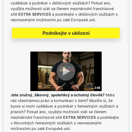
vydělávat a podnikat v úklidových službách? Pokud ano,
využijte možnosti stát se členem mezinárodní franchisové
sítě
EXTRA SERVICES
a podnikejte v úklidových službách s
neomezenými možnostmi po celé Evropské unii.
Podnikejte v uklízení
Jste zručný, šikovný, spolehlivý a ochotný člověk?
Máte
rád všestrannou práci a komunikaci s lidmi? Myslíte si, že
byste si mohl vydělávat a podnikat v řemeslných službách a
pracích? Pokud ano, využijte možnosti stát se členem
mezinárodní franchisové sítě
EXTRA SERVICES
a podnikejte
v libovolných řemeslných službách s neomezenými
možnostmi po celé Evropské unii.