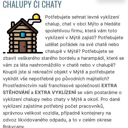
CHALUPY ČI CHATY
Potřebujete sehnat levné vyklízení
chalup, chat v obci Mýto a hledáte
spolehlivou firmu, která vám toto
vyklízení v Mýtě zajistí? Potřebujete
udělat pořádek na své chatě nebo
chalupě v Mýtě? Potřebujete se
zbavit veškerého starého bordelu a harampádí, které se
vám za léta nashromáždilo v chatě nebo v chalupě?
Koupili jste si rekreační objekt v Mýtě a potřebujete
vyklidit vše nepotřebné po původních majitelích?
Prostřednictvím naší franchisové společnosti
EXTRA
STĚHOVÁNÍ
a
EXTRA VYKLÍZENÍ
se vám postaráme o
vyklizení chalupy nebo chaty v Mýtě a okolí. Pro dané
vyklízení zajistíme potřebný počet pracovníků,
správnou velikost vozidla, případně kontejnery na
odvoz likvidovaného odpadu, a to v celém okrese
Rokycany.