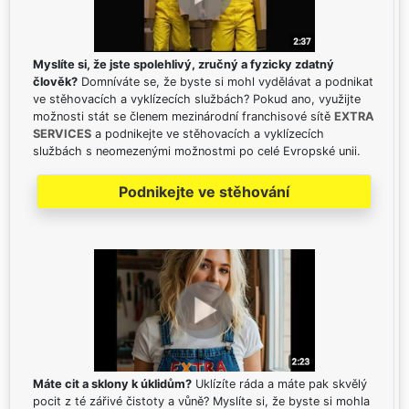
Myslíte si, že jste spolehlivý, zručný a fyzicky zdatný
člověk?
Domníváte se, že byste si mohl vydělávat a podnikat
ve stěhovacích a vyklízecích službách? Pokud ano, využijte
možnosti stát se členem mezinárodní franchisové sítě
EXTRA
SERVICES
a podnikejte ve stěhovacích a vyklízecích
službách s neomezenými možnostmi po celé Evropské unii.
Podnikejte ve stěhování
Máte cit a sklony k úklidům?
Uklízíte ráda a máte pak skvělý
pocit z té zářivé čistoty a vůně? Myslíte si, že byste si mohla