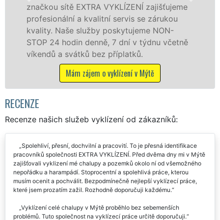
 sítě EXTRA VYKLÍZENÍ zajišťujeme
v Mýtě a o
nální a kvalitní servis se zárukou
fyzickým, 
. Naše služby poskytujeme NON-
zárukou kv
 hodin denně, 7 dní v týdnu včetně
STOP bez d
a svátků bez příplatků.
Mám
Mám zájem o vyklízení v Mýtě
RECENZE
Recenze našich služeb vyklízení od zákazníků:
Spolehliví, přesní, dochvilní a pracovití. To je přesná identifikace
pracovníků společnosti EXTRA VYKLÍZENÍ. Před dvěma dny mi v Mýtě
zajišťovali vyklizení mé chalupy a pozemků okolo ní od všemožného
nepořádku a harampádí. Stoprocentní a spolehlivá práce, kterou
musím ocenit a pochválit. Bezpodmínečně nejlepší vyklízecí práce,
které jsem prozatím zažil. Rozhodně doporučuji každému.
Vyklízení celé chalupy v Mýtě proběhlo bez sebemenších
problémů. Tuto společnost na vyklízecí práce určitě doporučuji.