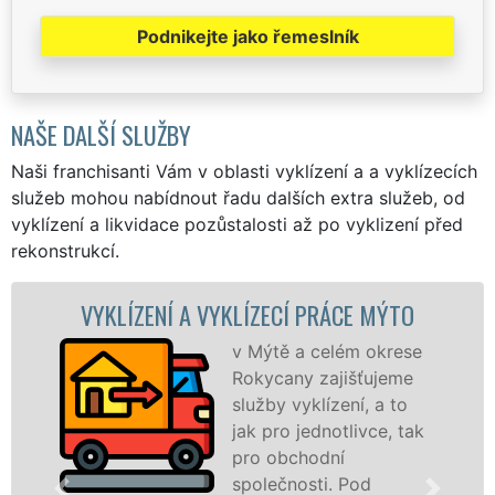
Podnikejte jako řemeslník
NAŠE DALŠÍ SLUŽBY
Naši franchisanti Vám v oblasti vyklízení a a vyklízecích
služeb mohou nabídnout řadu dalších extra služeb, od
vyklízení a likvidace pozůstalosti až po vyklizení před
rekonstrukcí.
ÍZENÍ A VYKLÍZECÍ PRÁCE MÝTO
VYKLÍ
v Mýtě a celém okrese
Rokycany zajišťujeme
služby vyklízení, a to
jak pro jednotlivce, tak
pro obchodní
společnosti. Pod