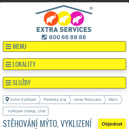
800 66 88 88
MENU
LOKALITY
SLUŽBY
Extra Vyklízení
Plzeňský kraj
okres Rokycany
Mýto
Vyklízení chalup, chat
STĚHOVÁNÍ MÝTO, VYKLIZENÍ
Objednat