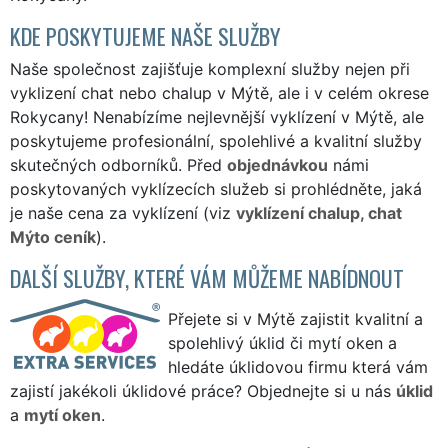
KDE POSKYTUJEME NAŠE SLUŽBY
Naše společnost zajišťuje komplexní služby nejen při
vyklizení chat nebo chalup v Mýtě, ale i v celém okrese
Rokycany! Nenabízíme nejlevnější vyklízení v Mýtě, ale
poskytujeme profesionální, spolehlivé a kvalitní služby
skutečných odborníků. Před
objednávkou
námi
poskytovaných vyklízecích služeb si prohlédněte, jaká
je naše cena za vyklízení (viz
vyklízení chalup, chat
Mýto ceník
).
DALŠÍ SLUŽBY, KTERÉ VÁM MŮŽEME NABÍDNOUT
Přejete si v Mýtě zajistit kvalitní a
spolehlivý úklid či mytí oken a
hledáte úklidovou firmu která vám
zajistí jakékoli úklidové práce? Objednejte si u nás
úklid
a
mytí oken
.