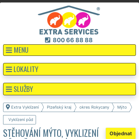
800 66 88 88
MENU
LOKALITY
SLUŽBY
Extra Vyklízení
Plzeňský kraj
okres Rokycany
Mýto
Vyklízení půd
STĚHOVÁNÍ MÝTO, VYKLIZENÍ
Objednat