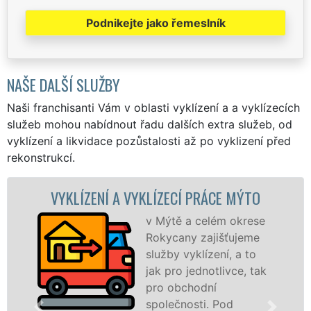
Podnikejte jako řemeslník
NAŠE DALŠÍ SLUŽBY
Naši franchisanti Vám v oblasti vyklízení a a vyklízecích
služeb mohou nabídnout řadu dalších extra služeb, od
vyklízení a likvidace pozůstalosti až po vyklizení před
rekonstrukcí.
KLÍZENÍ A VYKLÍZECÍ PRÁCE MÝTO
VYK
v Mýtě a celém okrese
Rokycany zajišťujeme
služby vyklízení, a to
jak pro jednotlivce, tak
pro obchodní
společnosti. Pod