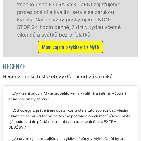
ou sítě EXTRA VYKLÍZENÍ zajišťujeme
v Mýtě a
ionální a kvalitní servis se zárukou
fyzickým
ty. Naše služby poskytujeme NON-
zárukou 
24 hodin denně, 7 dní v týdnu včetně
STOP bez
dů a svátků bez příplatků.
Mám zájem o vyklízení v Mýtě
RECENZE
Recenze našich služeb vyklízení od zákazníků:
Vyklízení půdy v Mýtě proběhlo velmi kvalitně a šetrně. Výborná
cena, dokonalý servis.
Od kolegy z práce jsem dostal kontakt na tuto společnost. Musím
uznat, že se mi skutečně perfektně postarala o vyklizení půdy v Mýtě.
I já budu nadále předávat kontakty na tuto společnost EXTRA
SLUŽBY.
Ve čtvrtek jste mi zajišťovali vyklízení půdy v Mýtě. Chtěl by sem