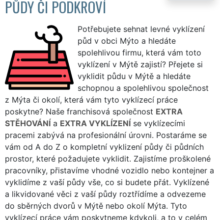
PŮDY ČI PODKROVÍ
Potřebujete sehnat levné vyklízení
půd v obci Mýto a hledáte
spolehlivou firmu, která vám toto
vyklízení v Mýtě zajistí? Přejete si
vyklidit půdu v Mýtě a hledáte
schopnou a spolehlivou společnost
z Mýta či okolí, která vám tyto vyklízecí práce
poskytne? Naše franchisová společnost
EXTRA
STĚHOVÁNÍ
a
EXTRA VYKLÍZENÍ
se vyklízecími
pracemi zabývá na profesionální úrovni. Postaráme se
vám od A do Z o kompletní vyklizení půdy či půdních
prostor, které požadujete vyklidit. Zajistíme proškolené
pracovníky, přistavíme vhodné vozidlo nebo kontejner a
vyklidíme z vaší půdy vše, co si budete přát. Vyklízené
a likvidované věci z vaší půdy roztřídíme a odvezeme
do sběrných dvorů v Mýtě nebo okolí Mýta. Tyto
vyklízecí práce vám poskytneme kdykoli, a to v celém