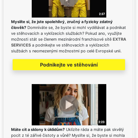
Myslíte si, že jste spolehlivý, zručný a fyzicky zdatný
člověk?
Domníváte se, že byste si mohl vydělávat a podnikat
ve stěhovacích a vyklízecích službách? Pokud ano, využijte
možnosti stát se členem mezinárodní franchisové sítě
EXTRA
SERVICES
a podnikejte ve stěhovacích a vyklízecích
službách s neomezenými možnostmi po celé Evropské unii.
Podnikejte ve stěhování
Máte cit a sklony k úklidům?
Uklízíte ráda a máte pak skvělý
pocit z té zářivé čistoty a vůně? Myslíte si, že byste si mohla