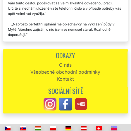
Vám touto cestou poděkovat za velmi kvalitně odvedenou práci.
Určitě si nechám uložené vaše telefonní číslo a v případě potřeby vás
opět velmi rád využiju.
Naprosto perfektní splnění mé objednávky na vyklizení půdy v
Mýtě. Všechno zajistili, o nic jsem se nemusel starat. Rozhodně
doporučuji.
Společnost EXTRA SLUŽBY je skutečně asi nejlepší vyklízecí
společnost v naší republice. V pondělí mi zajišťovali dosti složité
ODKAZY
vyklízení půdy v našem domě v Mýtě a musím uznat, že vše proběhlo
na jedničku. Pokud budu ještě někdy potřebovat podobné služby,
O nás
rozhodně si vyberou tuto společnost.
Všeobecné obchodní podmínky
Chtěl by jsem moc poděkovat za vyklízení půdy v našem baráku v
Kontakt
Mýtě, o které jste se mi postarali minulý týden. Vaší společnost budu
určitě dál doporučovat.
SOCIÁLNÍ SÍTĚ
Od začátku do konce skutečně perfektní a profesionální služby.
Pomocí této firmy jsme vyklízeli půdu uvnitř naší vily v Mýtě. Tento
nelehký úkol zorganizovali naprosto skvěle. Zajistili rukáv, zajistili
kontejner na odpady, vše zlikvidovali přesně podle mých představ.
Dokonce mi zajistili kompletní úklid celé půdy. Tento servis služeb
skutečně doporučuji.