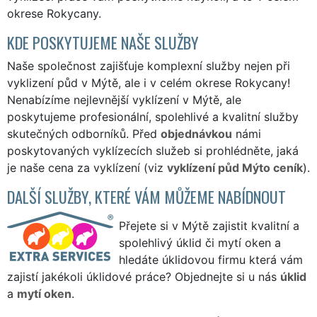
okrese Rokycany.
KDE POSKYTUJEME NAŠE SLUŽBY
Naše společnost zajišťuje komplexní služby nejen při
vyklizení půd v Mýtě, ale i v celém okrese Rokycany!
Nenabízíme nejlevnější vyklízení v Mýtě, ale
poskytujeme profesionální, spolehlivé a kvalitní služby
skutečných odborníků. Před
objednávkou
námi
poskytovaných vyklízecích služeb si prohlédněte, jaká
je naše cena za vyklízení (viz
vyklízení půd Mýto ceník
).
DALŠÍ SLUŽBY, KTERÉ VÁM MŮŽEME NABÍDNOUT
Přejete si v Mýtě zajistit kvalitní a
spolehlivý úklid či mytí oken a
hledáte úklidovou firmu která vám
zajistí jakékoli úklidové práce? Objednejte si u nás
úklid
a
mytí oken
.