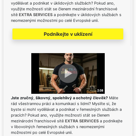
vydělávat a podnikat v úklidových službách? Pokud ano,
využijte možnosti stát se členem mezinárodní franchisové
sítě
EXTRA SERVICES
a podnikejte v úklidových službách s
neomezenými možnostmi po celé Evropské unii.
Podnikejte v uklízení
Jste zručný, šikovný, spolehlivý a ochotný člověk?
Máte
rád všestrannou práci a komunikaci s lidmi? Myslíte si, že
byste si mohl vydělávat a podnikat v řemeslných službách a
pracích? Pokud ano, využijte možnosti stát se členem
mezinárodní franchisové sítě
EXTRA SERVICES
a podnikejte
v libovolných řemeslných službách s neomezenými
možnostmi po celé Evropské unii.