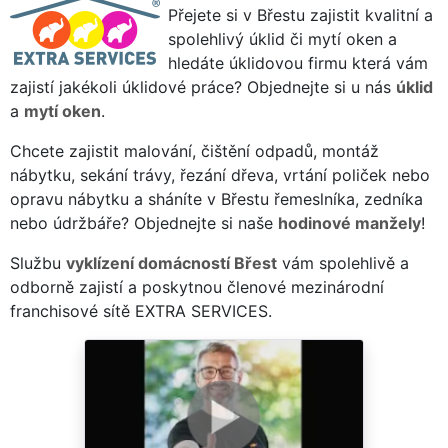
Přejete si v Břestu zajistit kvalitní a
spolehlivý úklid či mytí oken a
hledáte úklidovou firmu která vám
zajistí jakékoli úklidové práce? Objednejte si u nás
úklid
a
mytí oken
.
Chcete zajistit malování, čištění odpadů, montáž
nábytku, sekání trávy, řezání dřeva, vrtání poliček nebo
opravu nábytku a sháníte v Břestu řemeslníka, zedníka
nebo údržbáře? Objednejte si naše
hodinové manžely
!
Službu
vyklízení domácností Břest
vám spolehlivě a
odborně zajistí a poskytnou členové mezinárodní
franchisové sítě EXTRA SERVICES.