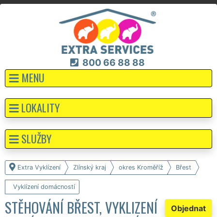
800 66 88 88
MENU
LOKALITY
SLUŽBY
Extra Vyklízení
Zlínský kraj
okres Kroměříž
Břest
Vyklízení domácností
STĚHOVÁNÍ BŘEST, VYKLIZENÍ
Objednat