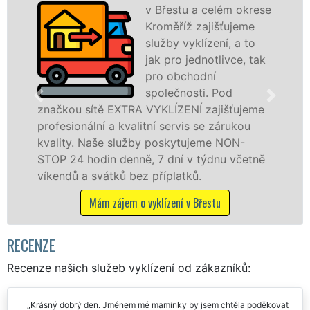
v Břestu a celém okrese
Kroměříž zajišťujeme
služby vyklízení, a to
jak pro jednotlivce, tak
pro obchodní
společnosti. Pod
ítě EXTRA VYKLÍZENÍ zajišťujeme
v Břestu a ok
lní a kvalitní servis se zárukou
jak fyzickým
Naše služby poskytujeme NON-
zárukou kval
din denně, 7 dní v týdnu včetně
STOP bez dalš
svátků bez příplatků.
Mám záj
Mám zájem o vyklízení v Břestu
RECENZE
Recenze našich služeb vyklízení od zákazníků:
Krásný dobrý den. Jménem mé maminky by jsem chtěla poděkovat