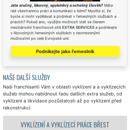
Jste zručný, šikovný, spolehlivý a ochotný člověk?
Máte
rád všestrannou práci a komunikaci s lidmi? Myslíte si, že
byste si mohl vydělávat a podnikat v řemeslných službách a
pracích? Pokud ano, využijte možnosti stát se členem
mezinárodní franchisové sítě
EXTRA SERVICES
a podnikejte
v libovolných řemeslných službách s neomezenými
možnostmi po celé Evropské unii.
Podnikejte jako řemeslník
NAŠE DALŠÍ SLUŽBY
Naši franchisanti Vám v oblasti vyklízení a a vyklízecích
služeb mohou nabídnout řadu dalších extra služeb, od
vyklízení a likvidace pozůstalosti až po vyklizení před
rekonstrukcí.
ENÍ A VYKLÍZECÍ PRÁCE BŘEST
VYKLÍZE