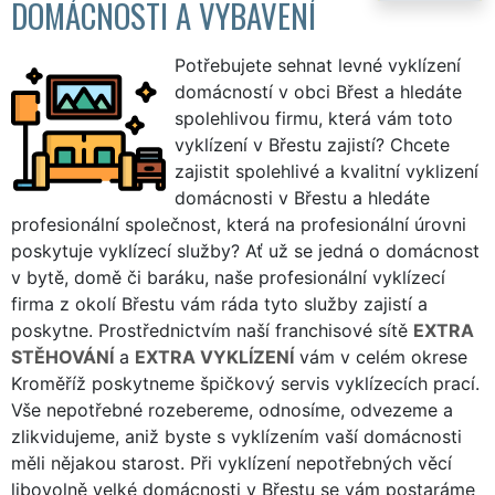
DOMÁCNOSTI A VYBAVENÍ
Potřebujete sehnat levné vyklízení
domácností v obci Břest a hledáte
spolehlivou firmu, která vám toto
vyklízení v Břestu zajistí? Chcete
zajistit spolehlivé a kvalitní vyklizení
domácnosti v Břestu a hledáte
profesionální společnost, která na profesionální úrovni
poskytuje vyklízecí služby? Ať už se jedná o domácnost
v bytě, domě či baráku, naše profesionální vyklízecí
firma z okolí Břestu vám ráda tyto služby zajistí a
poskytne. Prostřednictvím naší franchisové sítě
EXTRA
STĚHOVÁNÍ
a
EXTRA VYKLÍZENÍ
vám v celém okrese
Kroměříž poskytneme špičkový servis vyklízecích prací.
Vše nepotřebné rozebereme, odnosíme, odvezeme a
zlikvidujeme, aniž byste s vyklízením vaší domácnosti
měli nějakou starost. Při vyklízení nepotřebných věcí
libovolně velké domácnosti v Břestu se vám postaráme