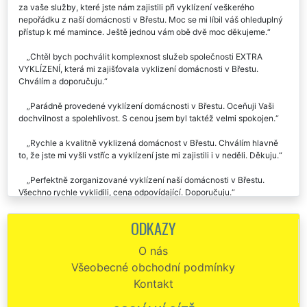
za vaše služby, které jste nám zajistili při vyklízení veškerého
nepořádku z naší domácnosti v Břestu. Moc se mi líbil váš ohleduplný
přístup k mé mamince. Ještě jednou vám obě dvě moc děkujeme.
Chtěl bych pochválit komplexnost služeb společnosti EXTRA
VYKLÍZENÍ, která mi zajišťovala vyklizení domácnosti v Břestu.
Chválím a doporučuju.
Parádně provedené vyklízení domácnosti v Břestu. Oceňuji Vaši
dochvilnost a spolehlivost. S cenou jsem byl taktéž velmi spokojen.
Rychle a kvalitně vyklizená domácnost v Břestu. Chválím hlavně
to, že jste mi vyšli vstříc a vyklízení jste mi zajistili i v neděli. Děkuju.
Perfektně zorganizované vyklízení naší domácnosti v Břestu.
Všechno rychle vyklidili, cena odpovídající. Doporučuju.
Bezchybné zajištění včerejšího vyklizení staré domácnosti v
ODKAZY
Břestu. Díky. Určitě vás budu doporučovat.
O nás
Pro našeho klienta z Břestu jsme potřebovali zajistit vyklízení
Všeobecné obchodní podmínky
několika domácností. Na tuto činnost jsme si zvolili společnost EXTRA
SLUŽBY. Výborná komunikace, výborné plánování, celá vyklízecí
Kontakt
činnost byla bezchybně provedena. Jednoznačně doporučujeme
využívat tuto společnost, která poskytuje skutečně profesionální