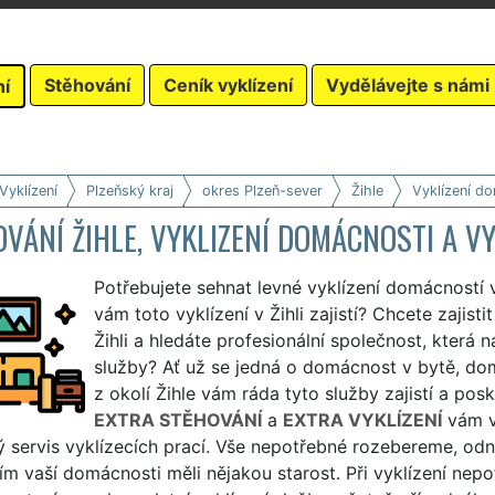
Stěhování
Ceník vyklízení
Vydělávejte s námi
ní
Vyklízení
Plzeňský kraj
okres Plzeň-sever
Žihle
Vyklízení d
VÁNÍ ŽIHLE, VYKLIZENÍ DOMÁCNOSTI A V
Potřebujete sehnat levné vyklízení domácností v 
vám toto vyklízení v Žihli zajistí? Chcete zajisti
Žihli a hledáte profesionální společnost, která n
služby? Ať už se jedná o domácnost v bytě, domě
z okolí Žihle vám ráda tyto služby zajistí a pos
EXTRA STĚHOVÁNÍ
a
EXTRA VYKLÍZENÍ
vám v
 servis vyklízecích prací. Vše nepotřebné rozebereme, odn
ím vaší domácnosti měli nějakou starost. Při vyklízení nepo