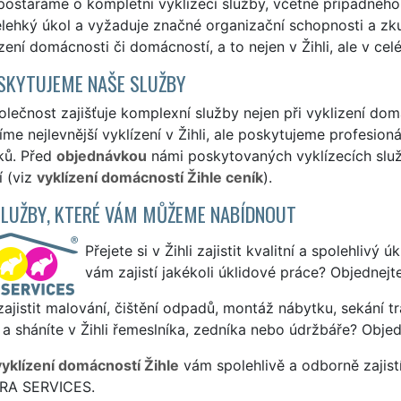
ostaráme o kompletní vyklízecí služby, včetně případného
lehký úkol a vyžaduje značné organizační schopnosti a zk
ízení domácnosti či domácností, a to nejen v Žihli, ale v ce
SKYTUJEME NAŠE SLUŽBY
lečnost zajišťuje komplexní služby nejen při vyklizení domá
me nejlevnější vyklízení v Žihli, ale poskytujeme profesioná
ků. Před
objednávkou
námi poskytovaných vyklízecích služe
í (viz
vyklízení domácností Žihle ceník
).
SLUŽBY, KTERÉ VÁM MŮŽEME NABÍDNOUT
Přejete si v Žihli zajistit kvalitní a spolehlivý
vám zajistí jakékoli úklidové práce? Objednejt
ajistit malování, čištění odpadů, montáž nábytku, sekání tr
a sháníte v Žihli řemeslníka, zedníka nebo údržbáře? Objed
vyklízení domácností Žihle
vám spolehlivě a odborně zajist
TRA SERVICES.