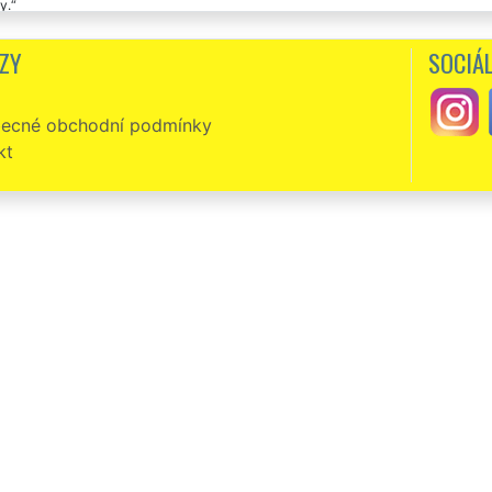
y.
ybné zajištění včerejšího vyklizení staré domácnosti v Žihli. Díky. Určitě vás 
ZY
SOCIÁL
ecné obchodní podmínky
kt