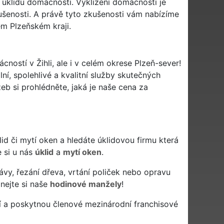
 úklidu domácnosti. Vyklízení domácnosti je
ušenosti. A právě tyto zkušenosti vám nabízíme
lém Plzeňském kraji.
cností v Žihli, ale i v celém okrese Plzeň-sever!
lní, spolehlivé a kvalitní služby skutečných
b si prohlédněte, jaká je naše cena za
 úklid či mytí oken a hledáte úklidovou firmu která
e si u nás
úklid
a
mytí oken
.
ávy, řezání dřeva, vrtání poliček nebo opravu
nejte si naše
hodinové manžely
!
í a poskytnou členové mezinárodní franchisové