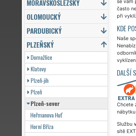
MORAVSKOSLEZSKÝ
se vám p
často ne
OLOMOUCKÝ
při vykl
KDE PO
PARDUBICKÝ
Naše spo
PLZEŇSKÝ
Nenabízí
odborní
Domažlice
vyklízen
Klatovy
DALŠÍ 
Plzeň-jih
Plzeň
Plzeň-sever
Chcete z
nábytku 
Heřmanova Huť
Službu
Horní Bříza
sítě EX