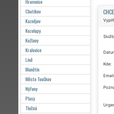
Hromnice
CHCE
Chotíkov
Kaznějov
Vyplň
Kozolupy
Služb
Kožlany
Kralovice
Datu
Líně
Kde
Manětín
Email
Město Touškov
Pozn
Nýřany
Plasy
Urgen
Tlučná