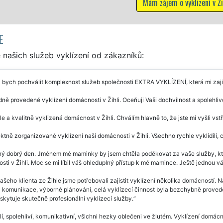
 vyklízení v Žihli
E
našich služeb vyklízení od zákazníků:
 bych pochválit komplexnost služeb společnosti EXTRA VYKLÍZENÍ, která mi zajiš
ně provedené vyklízení domácnosti v Žihli. Oceňuji Vaši dochvilnost a spolehliv
e a kvalitně vyklizená domácnost v Žihli. Chválím hlavně to, že jste mi vyšli vstříc 
ktně zorganizované vyklízení naší domácnosti v Žihli. Všechno rychle vyklidili, 
ý dobrý den. Jménem mé maminky by jsem chtěla poděkovat za vaše služby, které
ti v Žihli. Moc se mi líbil váš ohleduplný přístup k mé mamince. Ještě jednou
ašeho klienta ze Žihle jsme potřebovali zajistit vyklízení několika domácností. 
 komunikace, výborné plánování, celá vyklízecí činnost byla bezchybně prove
skytuje skutečně profesionální vyklízecí služby.
í, spolehliví, komunikativní, všichni hezky oblečeni ve žlutém. Vyklízení domácnos