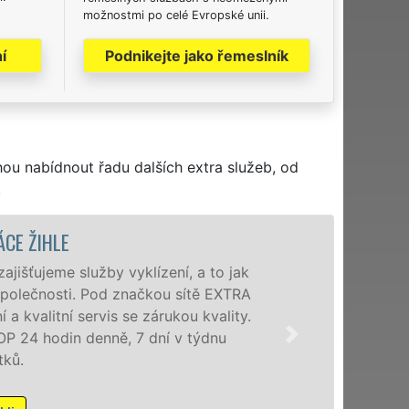
možnostmi po celé Evropské unii.
í
Podnikejte jako řemeslník
hou nabídnout řadu dalších extra služeb, od
.
VYKLÍZECÍ PRÁC
Společnost EXTRA VYKLÍZENÍ z
poboček levné, přesto kvalitní 
Poskytujeme tuto službu jak
kvalitně odvedené práce, a t