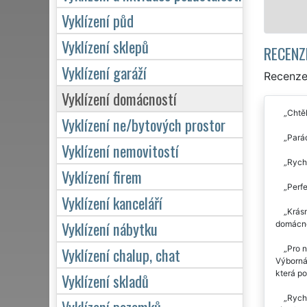
Mám zájem o
Vyklízení půd
Vyklízení sklepů
RECENZ
Vyklízení garáží
Recenze 
Vyklízení domácností
Chtěl
Vyklízení ne/bytových prostor
Parád
Vyklízení nemovitostí
Rychl
Vyklízení firem
Perfe
Vyklízení kanceláří
Krásn
Vyklízení nábytku
domácnos
Pro n
Vyklízení chalup, chat
Výborná
která po
Vyklízení skladů
Rychl
Vyklízení pozemků