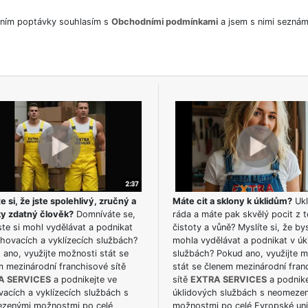
ním poptávky souhlasím s
Obchodními podmínkami
a jsem s nimi seznám
e si, že jste spolehlivý, zručný a
Máte cit a sklony k úklidům?
Ukl
ky zdatný člověk?
Domníváte se,
ráda a máte pak skvělý pocit z t
te si mohl vydělávat a podnikat
čistoty a vůně? Myslíte si, že by
hovacích a vyklízecích službách?
mohla vydělávat a podnikat v úk
ano, využijte možnosti stát se
službách? Pokud ano, využijte 
m mezinárodní franchisové sítě
stát se členem mezinárodní fran
A SERVICES
a podnikejte ve
sítě
EXTRA SERVICES
a podnike
acích a vyklízecích službách s
úklidových službách s neomeze
zenými možnostmi po celé
možnostmi po celé Evropské uni