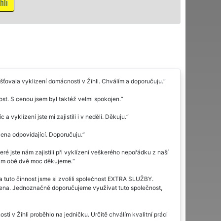
Mám zájem o vyklí
ťovala vyklizení domácnosti v Žihli. Chválím a doporučuju.
ost. S cenou jsem byl taktéž velmi spokojen.
a vyklízení jste mi zajistili i v neděli. Děkuju.
cena odpovídající. Doporučuju.
 jste nám zajistili při vyklízení veškerého nepořádku z naší
 vám obě dvě moc děkujeme.
Na tuto činnost jsme si zvolili společnost EXTRA SLUŽBY.
dena. Jednoznačně doporučujeme využívat tuto společnost,
ti v Žihli proběhlo na jedničku. Určitě chválím kvalitní práci