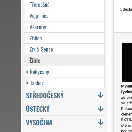
Třemošná
Odeslá
Vejprnice
Všeruby
Zbůch
Zruč-Senec
Žihle
Rokycany
Tachov
Myslít
fyzic
STŘEDOČESKÝ
že bys
ve stě
ÚSTECKÝ
Pokud 
člene
VYSOČINA
EXTR
stěhov
neome