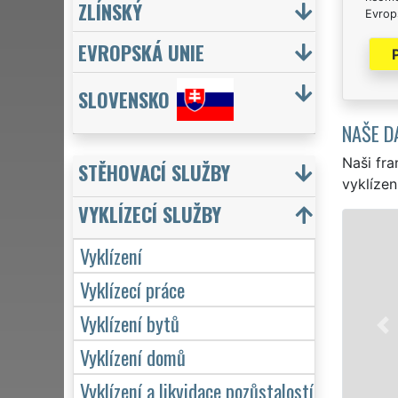
ZLÍNSKÝ
Evrops
EVROPSKÁ UNIE
SLOVENSKO
NAŠE D
Naši fra
STĚHOVACÍ SLUŽBY
vyklízen
VYKLÍZECÍ SLUŽBY
VYKLÍZENÍ A VY
Vyklízení
v Žihli a celém okrese 
Vyklízecí práce
pro jednotlivce, tak p
VYKLÍZENÍ zajišťujeme p
Vyklízení bytů
Naše služby poskytuj
včetně víkendů a svátk
Vyklízení domů
Vyklízení a likvidace pozůstalostí