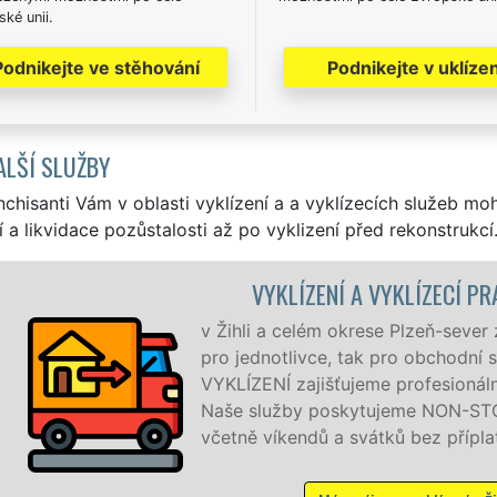
ké unii.
Podnikejte ve stěhování
Podnikejte v uklízen
ALŠÍ SLUŽBY
nchisanti Vám v oblasti vyklízení a a vyklízecích služeb mo
í a likvidace pozůstalosti až po vyklizení před rekonstrukcí
KLÍZECÍ PRÁCE ŽIHLE
Plzeň-sever zajišťujeme služby vyklízení, a to jak
ro obchodní společnosti. Pod značkou sítě EXTRA
rofesionální a kvalitní servis se zárukou kvality.
eme NON-STOP 24 hodin denně, 7 dní v týdnu
ů bez příplatků.