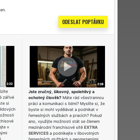
en.
ízíte
Jste zručný, šikovný, spolehlivý a
é zářivé
ochotný člověk?
Máte rád všestrannou
ste si
práci a komunikaci s lidmi? Myslíte si, že
lidových
byste si mohl vydělávat a podnikat v
možnosti
řemeslných službách a pracích? Pokud
chisové
ano, využijte možnosti stát se členem
jte v
mezinárodní franchisové sítě
EXTRA
nými
SERVICES
a podnikejte v libovolných
i.
řemeslných službách s neomezenými