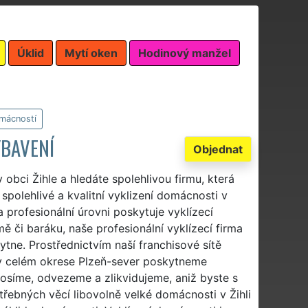
Úklid
Mytí oken
Hodinový manžel
omácností
YBAVENÍ
Objednat
obci Žihle a hledáte spolehlivou firmu, která
t spolehlivé a kvalitní vyklizení domácnosti v
a profesionální úrovni poskytuje vyklízecí
 či baráku, naše profesionální vyklízecí firma
kytne. Prostřednictvím naší franchisové sítě
 celém okrese Plzeň-sever poskytneme
osíme, odvezeme a zlikvidujeme, aniž byste s
třebných věcí libovolně velké domácnosti v Žihli