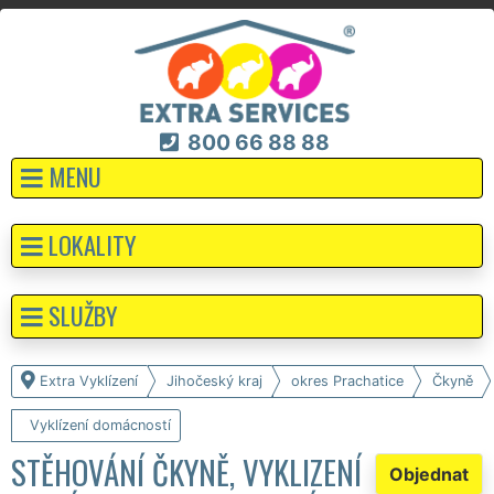
800 66 88 88
MENU
LOKALITY
SLUŽBY
Extra Vyklízení
Jihočeský kraj
okres Prachatice
Čkyně
Vyklízení domácností
STĚHOVÁNÍ ČKYNĚ, VYKLIZENÍ
Objednat