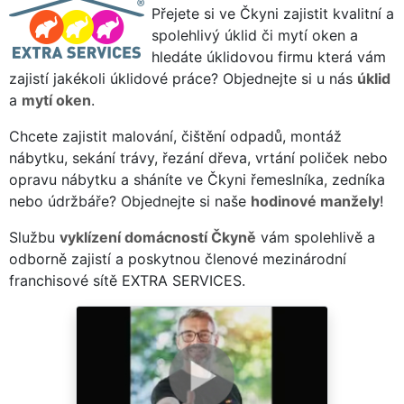
Přejete si ve Čkyni zajistit kvalitní a
spolehlivý úklid či mytí oken a
hledáte úklidovou firmu která vám
zajistí jakékoli úklidové práce? Objednejte si u nás
úklid
a
mytí oken
.
Chcete zajistit malování, čištění odpadů, montáž
nábytku, sekání trávy, řezání dřeva, vrtání poliček nebo
opravu nábytku a sháníte ve Čkyni řemeslníka, zedníka
nebo údržbáře? Objednejte si naše
hodinové manžely
!
Službu
vyklízení domácností Čkyně
vám spolehlivě a
odborně zajistí a poskytnou členové mezinárodní
franchisové sítě EXTRA SERVICES.