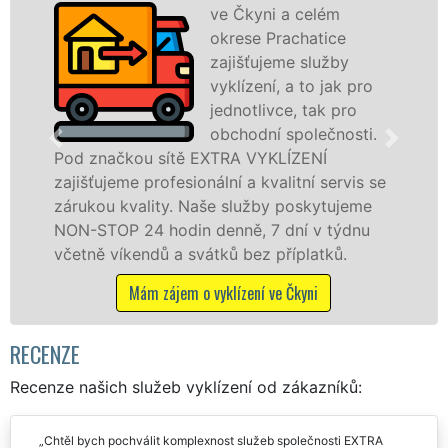
ve Čkyni a celém
S
okrese Prachatice
VY
zajišťujeme služby
pr
vyklízení, a to jak pro
fr
jednotlivce, tak pro
le
obchodní společnosti.
pr
ítě EXTRA VYKLÍZENÍ
ve Čkyni a okolí. 
esionální a kvalitní servis se
jak fyzickým, tak
y. Naše služby poskytujeme
zárukou kvalitně 
din denně, 7 dní v týdnu
STOP bez dalších p
a svátků bez příplatků.
Mám zájem o v
jem o vyklízení ve Čkyni
RECENZE
Recenze našich služeb vyklízení od zákazníků:
Chtěl bych pochválit komplexnost služeb společnosti EXTRA