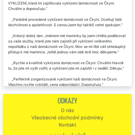
VYKLÍZENÍ, která mi zajišťovala vyklizení domácnosti ve Čkyni.
Chválím a doporučuju.
Parádně provedené vyklízení domácnosti ve Čkyni. Oceňuji Vaši
dochvilnost a spolehlivost. S cenou jsem byl taktéž velmi spokojen.
Krásný dobrý den. Jménem mé maminky by jsem chtěla poděkovat
za vaše služby, které jste nám zajistili při vyklízení veškerého
nepořádku z naší domácnosti ve Čkyni. Moc se mi líbil váš ohleduplný
přístup k mé mamince. Ještě jednou vám obě dvě moc děkujeme.
Rychle a kvalitně vyklizená domácnost ve Čkyni. Chválím hlavně
to, že jste mi vyšli vstříc a vyklízení jste mi zajistili i v neděli. Děkuju.
Perfektně zorganizované vyklízení naší domácnosti ve Čkyni.
Všechno rychle vyklidili, cena odpovídající. Doporučuju.
Pro našeho klienta ze Čkyně jsme potřebovali zajistit vyklízení
ODKAZY
několika domácností. Na tuto činnost jsme si zvolili společnost EXTRA
SLUŽBY. Výborná komunikace, výborné plánování, celá vyklízecí
O nás
činnost byla bezchybně provedena. Jednoznačně doporučujeme
Všeobecné obchodní podmínky
využívat tuto společnost, která poskytuje skutečně profesionální
vyklízecí služby.
Kontakt
Rychlí, spolehliví, komunikativní, všichni hezky oblečeni ve žlutém.