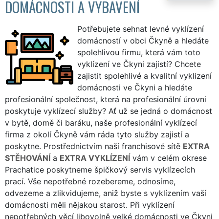
DOMÁCNOSTI A VYBAVENÍ
Potřebujete sehnat levné vyklízení
domácností v obci Čkyně a hledáte
spolehlivou firmu, která vám toto
vyklízení ve Čkyni zajistí? Chcete
zajistit spolehlivé a kvalitní vyklizení
domácnosti ve Čkyni a hledáte
profesionální společnost, která na profesionální úrovni
poskytuje vyklízecí služby? Ať už se jedná o domácnost
v bytě, domě či baráku, naše profesionální vyklízecí
firma z okolí Čkyně vám ráda tyto služby zajistí a
poskytne. Prostřednictvím naší franchisové sítě
EXTRA
STĚHOVÁNÍ
a
EXTRA VYKLÍZENÍ
vám v celém okrese
Prachatice poskytneme špičkový servis vyklízecích
prací. Vše nepotřebné rozebereme, odnosíme,
odvezeme a zlikvidujeme, aniž byste s vyklízením vaší
domácnosti měli nějakou starost. Při vyklízení
nepotřebných věcí libovolně velké domácnosti ve Čkyni