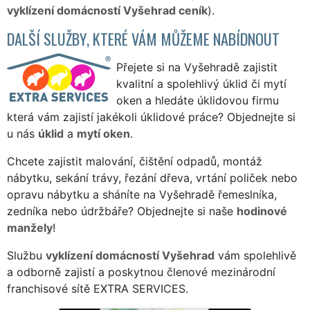
vyklízení domácností Vyšehrad ceník
).
DALŠÍ SLUŽBY, KTERÉ VÁM MŮŽEME NABÍDNOUT
Přejete si na Vyšehradě zajistit
kvalitní a spolehlivý úklid či mytí
oken a hledáte úklidovou firmu
která vám zajistí jakékoli úklidové práce? Objednejte si
u nás
úklid
a
mytí oken
.
Chcete zajistit malování, čištění odpadů, montáž
nábytku, sekání trávy, řezání dřeva, vrtání poliček nebo
opravu nábytku a sháníte na Vyšehradě řemeslníka,
zedníka nebo údržbáře? Objednejte si naše
hodinové
manžely
!
Službu
vyklízení domácností Vyšehrad
vám spolehlivě
a odborně zajistí a poskytnou členové mezinárodní
franchisové sítě EXTRA SERVICES.