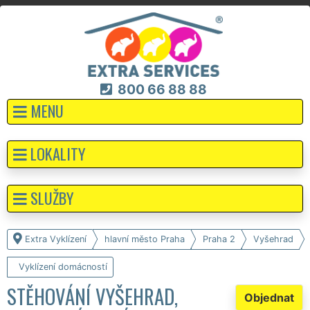
800 66 88 88
MENU
LOKALITY
SLUŽBY
Extra Vyklízení
hlavní město Praha
Praha 2
Vyšehrad
Vyklízení domácností
STĚHOVÁNÍ VYŠEHRAD,
Objednat