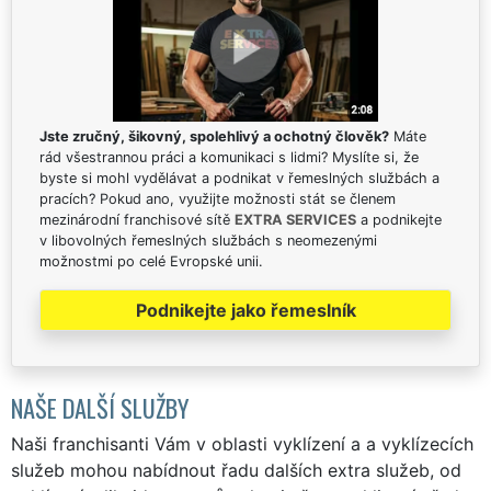
Jste zručný, šikovný, spolehlivý a ochotný člověk?
Máte
rád všestrannou práci a komunikaci s lidmi? Myslíte si, že
byste si mohl vydělávat a podnikat v řemeslných službách a
pracích? Pokud ano, využijte možnosti stát se členem
mezinárodní franchisové sítě
EXTRA SERVICES
a podnikejte
v libovolných řemeslných službách s neomezenými
možnostmi po celé Evropské unii.
Podnikejte jako řemeslník
NAŠE DALŠÍ SLUŽBY
Naši franchisanti Vám v oblasti vyklízení a a vyklízecích
služeb mohou nabídnout řadu dalších extra služeb, od