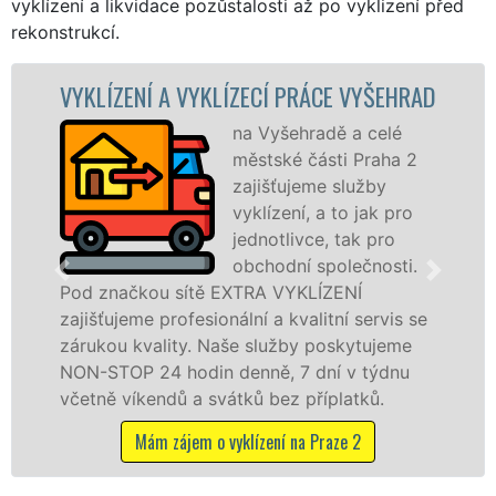
vyklízení a likvidace pozůstalosti až po vyklizení před
rekonstrukcí.
Í A VYKLÍZECÍ PRÁCE VYŠEHRAD
VYKLÍZECÍ
na Vyšehradě a celé
městské části Praha 2
zajišťujeme služby
vyklízení, a to jak pro
jednotlivce, tak pro
obchodní společnosti.
ou sítě EXTRA VYKLÍZENÍ
na Vyšehradě
 profesionální a kvalitní servis se
službu jak f
ality. Naše služby poskytujeme
osobám se zá
24 hodin denně, 7 dní v týdnu
práce, a to 
endů a svátků bez příplatků.
Mám záje
ám zájem o vyklízení na Praze 2