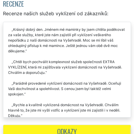
RECENZE
Recenze našich služeb vyklízení od zákazníků:
Krásný dobrý den. Jménem mé maminky by jsem chtěla poděkovat
za vaše služby, které jste nám zajistili při vyklízení veškerého
nepořádku z naší domácnosti na Vyšehradě. Moc se mi líbil váš
ohleduplný přístup k mé mamince. Ještě jednou vám obě dvě moc
děkujeme.
Chtěl bych pochválit komplexnost služeb společnosti EXTRA
VYKLÍZENÍ, která mi zajišťovala vyklizení domácnosti na Vyšehradě.
Chválím a doporučuju.
Parádně provedené vyklízení domácnosti na Vyšehradě. Oceňuji
Vaši dochvilnost a spolehlivost. S cenou jsem byl taktéž velmi
spokojen.
Rychle a kvalitně vyklizená domácnost na Vyšehradě. Chválím
hlavně to, že jste mi vyšli vstříc a vyklízení jste mi zajistili i v neděli.
Děkuju.
Perfektně zorganizované vyklízení naší domácnosti na Vyšehradě.
ODKAZY
Všechno rychle vyklidili, cena odpovídající. Doporučuju.