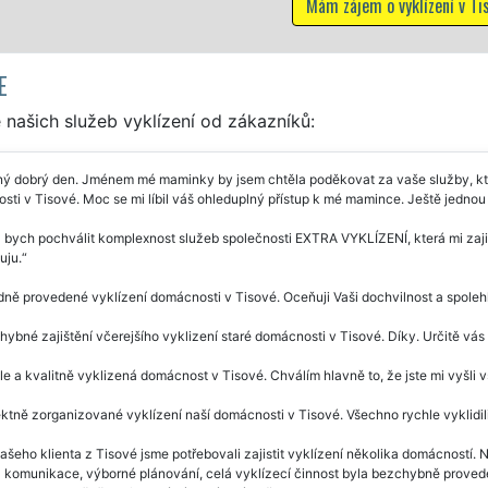
Mám zájem o vyklízení v Tisové
E
našich služeb vyklízení od zákazníků:
ý dobrý den. Jménem mé maminky by jsem chtěla poděkovat za vaše služby, které
sti v Tisové. Moc se mi líbil váš ohleduplný přístup k mé mamince. Ještě jedn
 bych pochválit komplexnost služeb společnosti EXTRA VYKLÍZENÍ, která mi zaji
uju.
ně provedené vyklízení domácnosti v Tisové. Oceňuji Vaši dochvilnost a spolehl
ybné zajištění včerejšího vyklizení staré domácnosti v Tisové. Díky. Určitě vá
e a kvalitně vyklizená domácnost v Tisové. Chválím hlavně to, že jste mi vyšli vstří
ktně zorganizované vyklízení naší domácnosti v Tisové. Všechno rychle vyklidili
ašeho klienta z Tisové jsme potřebovali zajistit vyklízení několika domácností. 
 komunikace, výborné plánování, celá vyklízecí činnost byla bezchybně prove