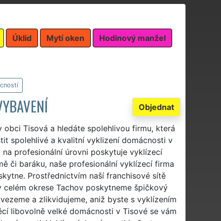
Úklid
Mytí oken
Hodinový manžel
cností
VYBAVENÍ
Objednat
 obci Tisová a hledáte spolehlivou firmu, která
tit spolehlivé a kvalitní vyklizení domácnosti v
 na profesionální úrovni poskytuje vyklízecí
 či baráku, naše profesionální vyklízecí firma
skytne. Prostřednictvím naší franchisové sítě
 celém okrese Tachov poskytneme špičkový
vezeme a zlikvidujeme, aniž byste s vyklízením
věcí libovolně velké domácnosti v Tisové se vám