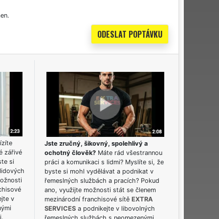
en.
ízíte
Jste zručný, šikovný, spolehlivý a
é zářivé
ochotný člověk?
Máte rád všestrannou
ste si
práci a komunikaci s lidmi? Myslíte si, že
lidových
byste si mohl vydělávat a podnikat v
možnosti
řemeslných službách a pracích? Pokud
chisové
ano, využijte možnosti stát se členem
jte v
mezinárodní franchisové sítě
EXTRA
nými
SERVICES
a podnikejte v libovolných
i.
řemeslných službách s neomezenými