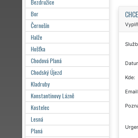
Bezdružice
CHCE
Bor
Černošín
Vyplň
Halže
Služb
Hošťka
Chodová Planá
Datu
Chodský Újezd
Kde
Kladruby
Email
Konstantinovy Lázně
Pozn
Kostelec
Lesná
Urgen
Planá