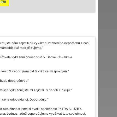
Mám z
 jste nám zajistili při vyklízení veškerého nepořádku z naší
ou vám obě dvě moc děkujeme.
šťovala vyklizení domácnosti v Tisové. Chválím a
ivost. S cenou jsem byl taktéž velmi spokojen.
s budu doporučovat.
c a vyklízení jste mi zajistili i v neděli. Děkuju.
, cena odpovídající. Doporučuju.
Na tuto činnost jsme si zvolili společnost EXTRA SLUŽBY.
dena. Jednoznačně doporučujeme využívat tuto společnost,