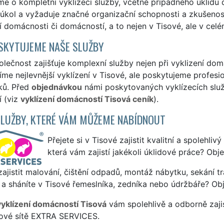
e o kompletní vyklízecí služby, včetně případného úklidu 
úkol a vyžaduje značné organizační schopnosti a zkušenost
í domácnosti či domácností, a to nejen v Tisové, ale v celé
SKYTUJEME NAŠE SLUŽBY
lečnost zajišťuje komplexní služby nejen při vyklizení dom
me nejlevnější vyklízení v Tisové, ale poskytujeme profesio
ků. Před
objednávkou
námi poskytovaných vyklízecích služe
í (viz
vyklízení domácností Tisová ceník
).
SLUŽBY, KTERÉ VÁM MŮŽEME NABÍDNOUT
Přejete si v Tisové zajistit kvalitní a spolehliv
která vám zajistí jakékoli úklidové práce? Obj
ajistit malování, čištění odpadů, montáž nábytku, sekání tr
a sháníte v Tisové řemeslníka, zedníka nebo údržbáře? Ob
vyklízení domácností Tisová
vám spolehlivě a odborně zaji
sové sítě EXTRA SERVICES.