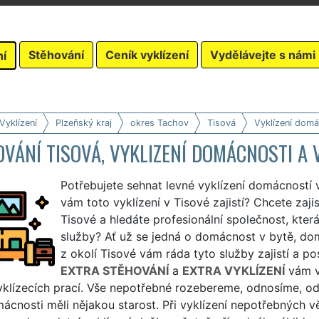
Stěhování
Ceník vyklízení
Vydělávejte s námi
ní
Vyklízení
Plzeňský kraj
okres Tachov
Tisová
Vyklízení domá
VÁNÍ TISOVÁ, VYKLIZENÍ DOMÁCNOSTI A 
Potřebujete sehnat levné vyklízení domácností v
vám toto vyklízení v Tisové zajistí? Chcete zajis
Tisové a hledáte profesionální společnost, která
služby? Ať už se jedná o domácnost v bytě, domě
z okolí Tisové vám ráda tyto služby zajistí a po
EXTRA STĚHOVÁNÍ
a
EXTRA VYKLÍZENÍ
vám v
yklízecích prací. Vše nepotřebné rozebereme, odnosíme, od
ácnosti měli nějakou starost. Při vyklízení nepotřebných 