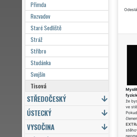
Přimda
Odeslá
Rozvadov
Staré Sedliště
Stráž
Stříbro
Studánka
Svojšín
Tisová
Myslít
fyzic
STŘEDOČESKÝ
že bys
ve stě
ÚSTECKÝ
Pokud 
člene
VYSOČINA
EXTR
stěhov
neome