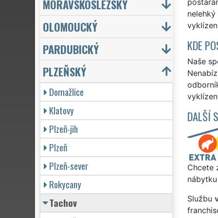
MORAVSKOSLEZSKÝ
postarám
nelehký 
OLOMOUCKÝ
vyklízen
KDE PO
PARDUBICKÝ
Naše spo
PLZEŇSKÝ
Nenabízí
odborní
Domažlice
vyklízen
Klatovy
DALŠÍ 
Plzeň-jih
Plzeň
Plzeň-sever
Chcete z
nábytku 
Rokycany
Službu
Tachov
franchi