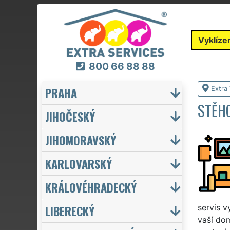
Vyklíze
800 66 88 88
PRAHA
Extra 
STĚHO
JIHOČESKÝ
JIHOMORAVSKÝ
KARLOVARSKÝ
KRÁLOVÉHRADECKÝ
LIBERECKÝ
servis v
vaší dom