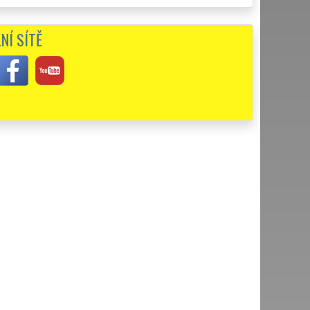
osti v Tisové proběhlo na jedničku. Určitě chválím kvalitní
NÍ SÍTĚ