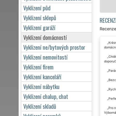
Vyklízení půd
Vyklízení sklepů
RECENZ
Vyklízení garáží
Recenze 
Vyklízení domácností
Krásn
Vyklízení ne/bytových prostor
domácno
Vyklízení nemovitostí
Chtěl
doporuč
Vyklízení firem
Parád
Vyklízení kanceláří
Bezch
Vyklízení nábytku
Rychl
Vyklízení chalup, chat
Perfe
Vyklízení skladů
Pro n
Výborná
Vyklízení pozemků