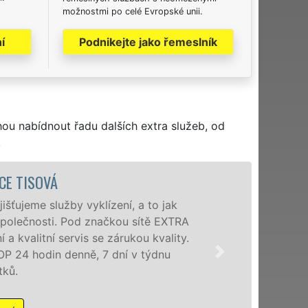
možnostmi po celé Evropské unii.
í
Podnikejte jako řemeslník
hou nabídnout řadu dalších extra služeb, od
.
VYKLÍZE
Společnost EXTRA V
poboček levné, přes
okolí. Poskytujeme
zárukou kvalitně o