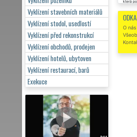
která po
Vyklízení stavebních materiálů
Rychl
ODKA
práci tét
Vyklízení stodol, usedlostí
O nás
Vyklízení před rekonstrukcí
Všeob
Konta
Vyklízení obchodů, prodejen
Vyklízení hotelů, ubytoven
Vyklízení restaurací, barů
Exekuce