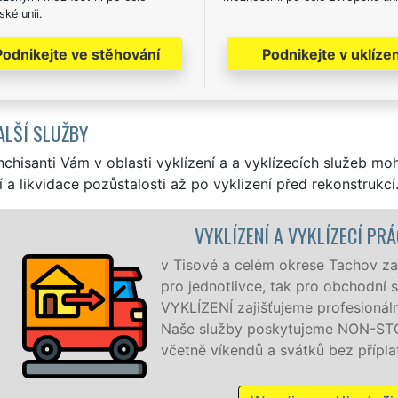
ké unii.
Podnikejte ve stěhování
Podnikejte v uklízen
ALŠÍ SLUŽBY
nchisanti Vám v oblasti vyklízení a a vyklízecích služeb mo
í a likvidace pozůstalosti až po vyklizení před rekonstrukcí
ENÍ A VYKLÍZECÍ PRÁCE TISOVÁ
elém okrese Tachov zajišťujeme služby vyklízení, a to jak
ivce, tak pro obchodní společnosti. Pod značkou sítě EXTRA
jišťujeme profesionální a kvalitní servis se zárukou kvality.
 poskytujeme NON-STOP 24 hodin denně, 7 dní v týdnu
dů a svátků bez příplatků.