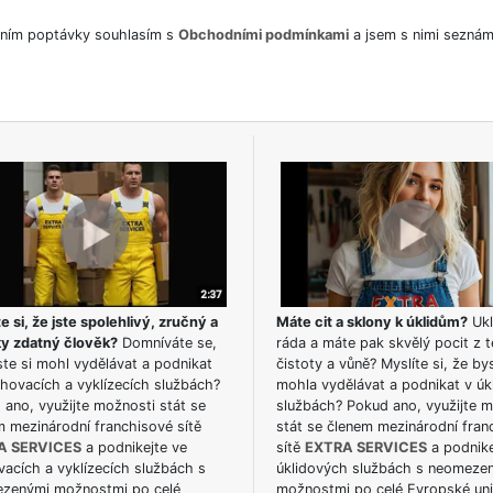
ním poptávky souhlasím s
Obchodními podmínkami
a jsem s nimi seznám
e si, že jste spolehlivý, zručný a
Máte cit a sklony k úklidům?
Ukl
ky zdatný člověk?
Domníváte se,
ráda a máte pak skvělý pocit z t
te si mohl vydělávat a podnikat
čistoty a vůně? Myslíte si, že by
hovacích a vyklízecích službách?
mohla vydělávat a podnikat v úk
ano, využijte možnosti stát se
službách? Pokud ano, využijte 
m mezinárodní franchisové sítě
stát se členem mezinárodní fran
A SERVICES
a podnikejte ve
sítě
EXTRA SERVICES
a podnike
acích a vyklízecích službách s
úklidových službách s neomeze
zenými možnostmi po celé
možnostmi po celé Evropské uni