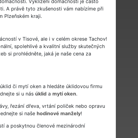
domácnosti. Vyklízení domácnosti je často
i. A právě tyto zkušenosti vám nabízíme při
m Plzeňském kraji.
ácností v Tisové, ale i v celém okrese Tachov!
nální, spolehlivé a kvalitní služby skutečných
b si prohlédněte, jaká je naše cena za
ý úklid či mytí oken a hledáte úklidovou firmu
ednejte si u nás
úklid
a
mytí oken
.
ávy, řezání dřeva, vrtání poliček nebo opravu
jednejte si naše
hodinové manžely
!
stí a poskytnou členové mezinárodní