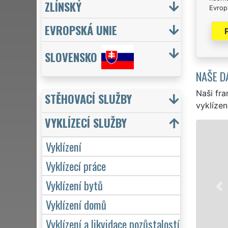
ZLÍNSKÝ
Evrops
EVROPSKÁ UNIE
SLOVENSKO
NAŠE D
Naši fra
STĚHOVACÍ SLUŽBY
vyklízen
VYKLÍZECÍ SLUŽBY
VYKLÍZ
Vyklízení
v Tisové a c
Vyklízecí práce
pro jednotl
VYKLÍZENÍ za
Vyklízení bytů
Naše služby
včetně víken
Vyklízení domů
Vyklízení a likvidace pozůstalostí