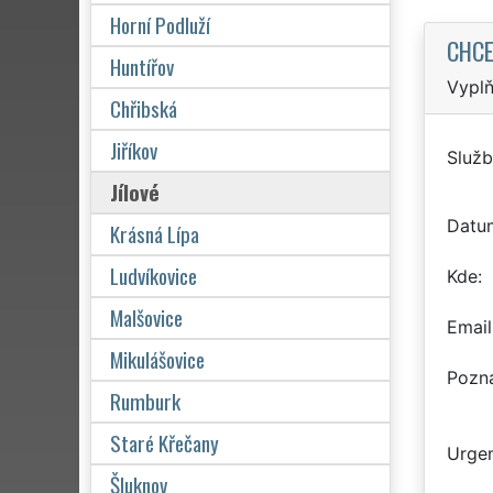
Horní Podluží
CHCE
Huntířov
Vyplň
Chřibská
Jiříkov
Služb
Jílové
Datu
Krásná Lípa
Ludvíkovice
Kde
Malšovice
Email
Mikulášovice
Pozn
Rumburk
Staré Křečany
Urgen
Šluknov