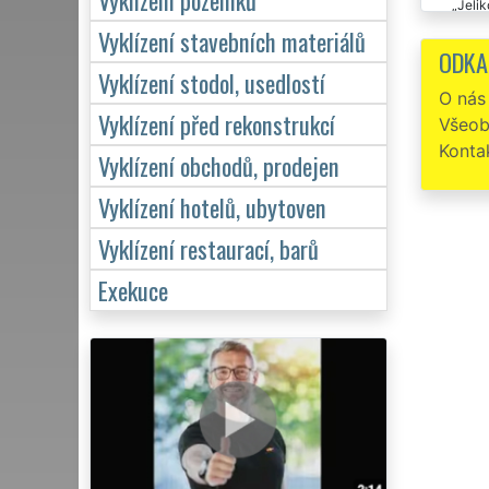
Jelik
prací i 
Vyklízení stavebních materiálů
ODKA
Dobrý
Vyklízení stodol, usedlostí
naprost
O nás
Vyklízení před rekonstrukcí
Všeob
Vyklí
Konta
Vyklízení obchodů, prodejen
Vyklízení hotelů, ubytoven
Vyklízení restaurací, barů
Exekuce