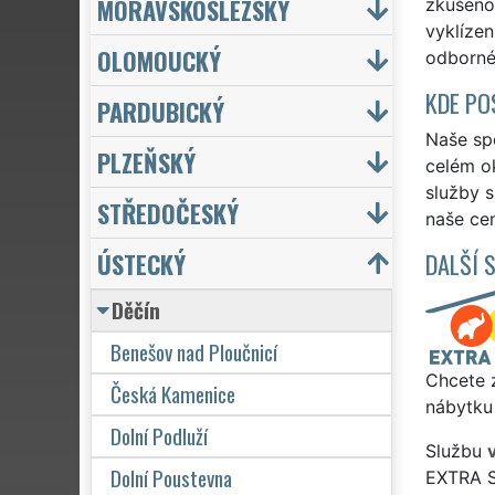
MORAVSKOSLEZSKÝ
zkušenos
vyklízen
OLOMOUCKÝ
odborné 
KDE PO
PARDUBICKÝ
Naše spo
PLZEŇSKÝ
celém ok
služby 
STŘEDOČESKÝ
naše cen
ÚSTECKÝ
DALŠÍ 
Děčín
Benešov nad Ploučnicí
Chcete z
Česká Kamenice
nábytku 
Dolní Podluží
Službu
Dolní Poustevna
EXTRA 