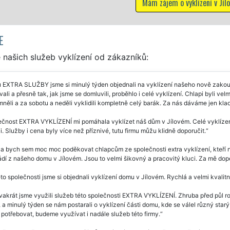
ájem o vyklízení v Jílovém
E
našich služeb vyklízení od zákazníků:
u EXTRA SLUŽBY jsme si minulý týden objednali na vyklízení našeho nově zak
ali a přesně tak, jak jsme se domluvili, proběhlo i celé vyklízení. Chlapi byli vel
ěli a za sobotu a neděli vyklidili kompletně celý barák. Za nás dáváme jen klad
čnost EXTRA VYKLÍZENÍ mi pomáhala vyklízet náš dům v Jílovém. Celé vyklízení
i. Služby i cena byly více než příznivé, tutu firmu můžu klidně doporučit.
a bych sem moc moc poděkovat chlapcům ze společnosti extra vyklízení, kteří n
í z našeho domu v Jílovém. Jsou to velmi šikovný a pracovitý kluci. Za mě dopo
to společnosti jsme si objednali vyklízení domu v Jílovém. Rychlá a velmi kvalit
vakrát jsme využili služeb této společnosti EXTRA VYKLÍZENÍ. Zhruba před půl 
 a minulý týden se nám postarali o vyklízení části domu, kde se válel různý starý
otřebovat, budeme využívat i nadále služeb této firmy.