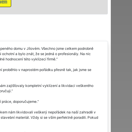
Mám zájem o 
oupeného domu v Jílovém. Všechno jsme celkem podrobně
mi ochotní a bylo znát, že se jedná o profesionály. Na nic
né hodnocení této vyklízecí firmě.
 proběhlo v naprostém pořádku přesně tak, jak jsme se
ám zajišťovaly kompletní vyklízení a likvidaci veškerého
ručuji.
ní práce, doporučujeme.
rokem nám likvidovali veškerý nepořádek na naší zahradě v
 stavební materiál. Vždy si se vším perfektně poradili. Pokud