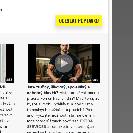
en.
ízíte
Jste zručný, šikovný, spolehlivý a
é zářivé
ochotný člověk?
Máte rád všestrannou
ste si
práci a komunikaci s lidmi? Myslíte si, že
lidových
byste si mohl vydělávat a podnikat v
možnosti
řemeslných službách a pracích? Pokud
chisové
ano, využijte možnosti stát se členem
jte v
mezinárodní franchisové sítě
EXTRA
nými
SERVICES
a podnikejte v libovolných
i.
řemeslných službách s neomezenými