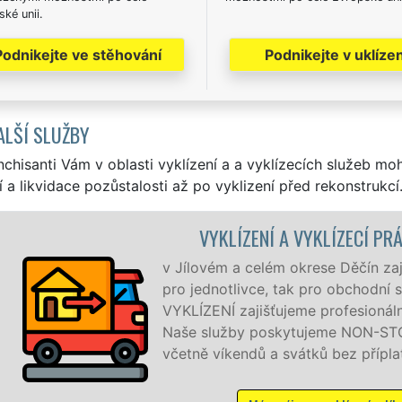
ké unii.
Podnikejte ve stěhování
Podnikejte v uklízen
ALŠÍ SLUŽBY
nchisanti Vám v oblasti vyklízení a a vyklízecích služeb mo
í a likvidace pozůstalosti až po vyklizení před rekonstrukcí
A VYKLÍZECÍ PRÁCE JÍLOVÉ
 okrese Děčín zajišťujeme služby vyklízení, a to jak
 tak pro obchodní společnosti. Pod značkou sítě EXTRA
jeme profesionální a kvalitní servis se zárukou kvality.
ytujeme NON-STOP 24 hodin denně, 7 dní v týdnu
svátků bez příplatků.