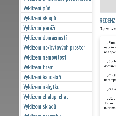
Mám z
Vyklízení půd
Vyklízení sklepů
RECENZ
Vyklízení garáží
Recenze 
Vyklízení domácností
Firm
Vyklízení ne/bytových prostor
naplánov
nezapomn
Vyklízení nemovitostí
Spole
Vyklízení firem
domluvil
Vyklízení kanceláří
Chtěl
harampád
Vyklízení nábytku
Od té
Vyklízení chalup, chat
Již d
Jílovém,
Vyklízení skladů
budeme p
Vyklízení pozemků