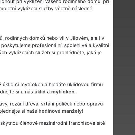
dnout při vyklízení vašeho rodinného domu, při
ompletní vyklízecí služby včetně následné
ů, rodinných domků nebo vil v Jílovém, ale i v
 poskytujeme profesionální, spolehlivé a kvalitní
h vyklízecích služeb si prohlédněte, jaká je
ivý úklid či mytí oken a hledáte úklidovou firmu
ednejte si u nás
úklid
a
mytí oken
.
ávy, řezání dřeva, vrtání poliček nebo opravu
bjednejte si naše
hodinové manžely
!
oskytnou členové mezinárodní franchisové sítě