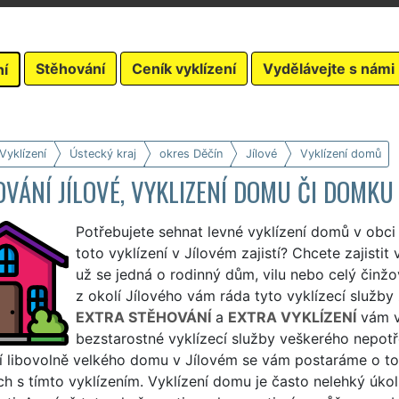
Stěhování
Ceník vyklízení
Vydělávejte s námi
ní
Vyklízení
Ústecký kraj
okres Děčín
Jílové
Vyklízení domů
VÁNÍ JÍLOVÉ, VYKLIZENÍ DOMU ČI DOMKU
Potřebujete sehnat levné vyklízení domů v obci 
toto vyklízení v Jílovém zajistí? Chcete zajistit
už se jedná o rodinný dům, vilu nebo celý činžo
z okolí Jílového vám ráda tyto vyklízecí služby z
EXTRA STĚHOVÁNÍ
a
EXTRA VYKLÍZENÍ
vám v
bezstarostné vyklízecí služby veškerého nepot
ní libovolně velkého domu v Jílovém se vám postaráme o to
h s tímto vyklízením. Vyklízení domu je často nelehký úkol