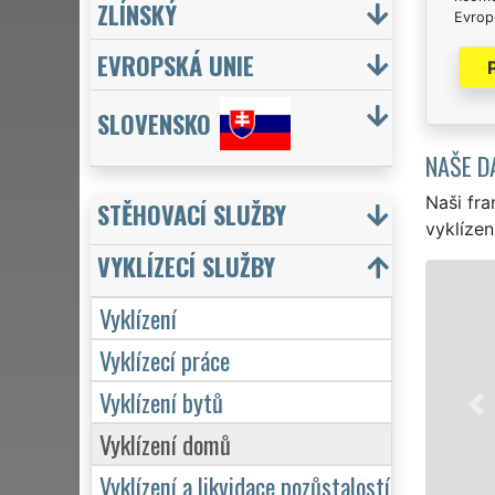
ZLÍNSKÝ
Evrops
EVROPSKÁ UNIE
SLOVENSKO
NAŠE D
Naši fra
STĚHOVACÍ SLUŽBY
vyklízen
VYKLÍZECÍ SLUŽBY
VYKLÍZENÍ 
Vyklízení
v Jílovém a celém
Vyklízecí práce
pro jednotlivce,
VYKLÍZENÍ zajišťu
Vyklízení bytů
Naše služby posk
včetně víkendů a 
Vyklízení domů
Vyklízení a likvidace pozůstalostí