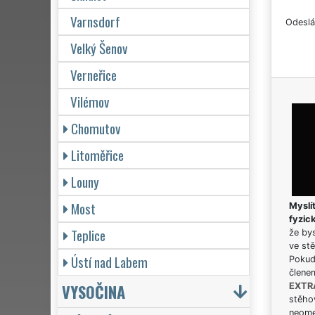
Varnsdorf
Odeslá
Velký Šenov
Verneřice
Vilémov
Chomutov
Litoměřice
Louny
Most
Myslít
fyzic
Teplice
že bys
ve stě
Ústí nad Labem
Pokud 
člene
VYSOČINA
EXTR
stěhov
neome