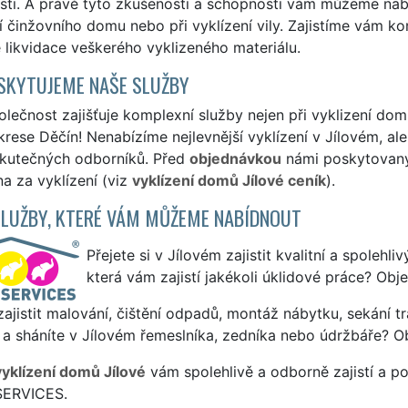
ti. A právě tyto zkušenosti a schopnosti vám můžeme nabí
í činžovního domu nebo při vyklízení vily. Zajistíme vám k
likvidace veškerého vyklizeného materiálu.
SKYTUJEME NAŠE SLUŽBY
lečnost zajišťuje komplexní služby nejen při vyklizení dom
rese Děčín! Nenabízíme nejlevnější vyklízení v Jílovém, ale
skutečných odborníků. Před
objednávkou
námi poskytovanýc
a za vyklízení (viz
vyklízení domů Jílové ceník
).
SLUŽBY, KTERÉ VÁM MŮŽEME NABÍDNOUT
Přejete si v Jílovém zajistit kvalitní a spolehl
která vám zajistí jakékoli úklidové práce? Obj
ajistit malování, čištění odpadů, montáž nábytku, sekání tr
a sháníte v Jílovém řemeslníka, zedníka nebo údržbáře? O
vyklízení domů Jílové
vám spolehlivě a odborně zajistí a p
SERVICES.