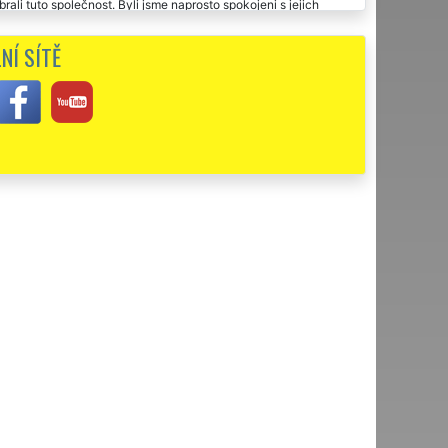
ali tuto společnost. Byli jsme naprosto spokojeni s jejich
NÍ SÍTĚ
 v Jílovém. Moc se mi líbilo, že jste odvezli a zlikvidovali