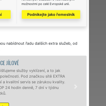
možnostmi po celé Evropské unii.
í
Podnikejte jako řemeslník
hou nabídnout řadu dalších extra služeb, od
.
VYKLÍZECÍ P
Společnost EXTRA VYKLÍZ
poboček levné, přesto kv
okolí. Poskytujeme tuto
zárukou kvalitně odvede