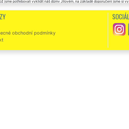
ož jsme potřebovali vyklidit náš důmv Jílovém, na základě doporučení jsme si vybr
s jejich cenou za vyklízení.
ZY
SOCIÁL
 den. Chtěl by jsem touto cestou poděkovat za Vaši pomoc při vyklízení mého domu
o všechen nepořádek. Ještě jednou děkuji, určitě vás budu všude doporučovat.
ecné obchodní podmínky
zení baráku v Jílovém. Velmi šikovná parta, parádní domluva. Doporučuju.
kt