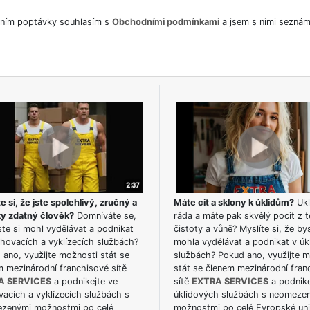
ním poptávky souhlasím s
Obchodními podmínkami
a jsem s nimi seznám
e si, že jste spolehlivý, zručný a
Máte cit a sklony k úklidům?
Ukl
ky zdatný člověk?
Domníváte se,
ráda a máte pak skvělý pocit z t
te si mohl vydělávat a podnikat
čistoty a vůně? Myslíte si, že by
hovacích a vyklízecích službách?
mohla vydělávat a podnikat v úk
ano, využijte možnosti stát se
službách? Pokud ano, využijte 
m mezinárodní franchisové sítě
stát se členem mezinárodní fran
A SERVICES
a podnikejte ve
sítě
EXTRA SERVICES
a podnike
acích a vyklízecích službách s
úklidových službách s neomeze
zenými možnostmi po celé
možnostmi po celé Evropské uni