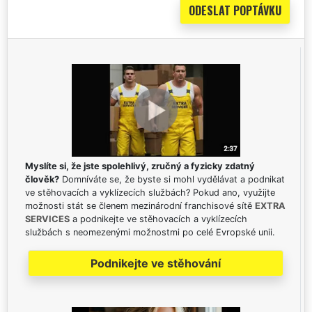
Myslíte si, že jste spolehlivý, zručný a fyzicky zdatný
člověk?
Domníváte se, že byste si mohl vydělávat a podnikat
ve stěhovacích a vyklízecích službách? Pokud ano, využijte
možnosti stát se členem mezinárodní franchisové sítě
EXTRA
SERVICES
a podnikejte ve stěhovacích a vyklízecích
službách s neomezenými možnostmi po celé Evropské unii.
Podnikejte ve stěhování