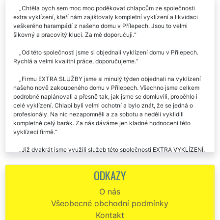
Chtěla bych sem moc moc poděkovat chlapcům ze společnosti
extra vyklízení, kteří nám zajišťovaly kompletní vyklízení a likvidaci
veškerého harampádí z našeho domu v Přílepech. Jsou to velmi
šikovný a pracovitý kluci. Za mě doporučuji.
Od této společnosti jsme si objednali vyklízení domu v Přílepech.
Rychlá a velmi kvalitní práce, doporučujeme.
Firmu EXTRA SLUŽBY jsme si minulý týden objednali na vyklízení
našeho nově zakoupeného domu v Přílepech. Všechno jsme celkem
podrobně naplánovali a přesně tak, jak jsme se domluvili, proběhlo i
celé vyklízení. Chlapi byli velmi ochotní a bylo znát, že se jedná o
profesionály. Na nic nezapomněli a za sobotu a neděli vyklidili
kompletně celý barák. Za nás dáváme jen kladné hodnocení této
vyklízecí firmě.
Již dvakrát jsme využili služeb této společnosti EXTRA VYKLÍZENÍ.
Zhruba před půl rokem nám likvidovali veškerý nepořádek na naší
zahradě v Přílepech, a minulý týden se nám postarali o vyklízení části
ODKAZY
domu, kde se válel různý starý stavební materiál. Vždy si se vším
perfektně poradili. Pokud budeme potřebovat, budeme využívat i
O nás
nadále služeb této firmy.
Všeobecné obchodní podmínky
Jelikož jsme potřebovali vyklidit náš důmv Přílepech, na základě
Kontakt