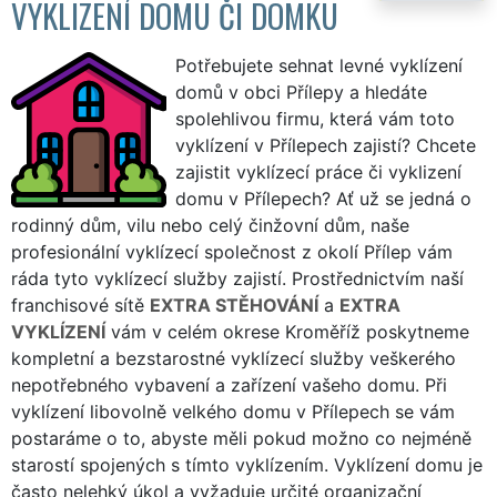
VYKLIZENÍ DOMU ČI DOMKU
Potřebujete sehnat levné vyklízení
domů v obci Přílepy a hledáte
spolehlivou firmu, která vám toto
vyklízení v Přílepech zajistí? Chcete
zajistit vyklízecí práce či vyklizení
domu v Přílepech? Ať už se jedná o
rodinný dům, vilu nebo celý činžovní dům, naše
profesionální vyklízecí společnost z okolí Přílep vám
ráda tyto vyklízecí služby zajistí. Prostřednictvím naší
franchisové sítě
EXTRA STĚHOVÁNÍ
a
EXTRA
VYKLÍZENÍ
vám v celém okrese Kroměříž poskytneme
kompletní a bezstarostné vyklízecí služby veškerého
nepotřebného vybavení a zařízení vašeho domu. Při
vyklízení libovolně velkého domu v Přílepech se vám
postaráme o to, abyste měli pokud možno co nejméně
starostí spojených s tímto vyklízením. Vyklízení domu je
často nelehký úkol a vyžaduje určité organizační