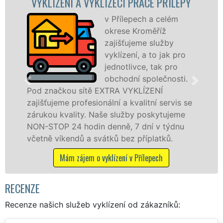
NÍ A VYKLÍZECÍ PRÁCE PŘÍLEPY
VYKLÍZEC
v Přílepech a celém
okrese Kroměříž
zajišťujeme služby
vyklízení, a to jak pro
jednotlivce, tak pro
obchodní společnosti.
ou sítě EXTRA VYKLÍZENÍ
v Přílepech a
 profesionální a kvalitní servis se
jak fyzickým
ality. Naše služby poskytujeme
zárukou kval
24 hodin denně, 7 dní v týdnu
STOP bez dalš
endů a svátků bez příplatků.
Mám záje
m zájem o vyklízení v Přílepech
RECENZE
Recenze našich služeb vyklízení od zákazníků: