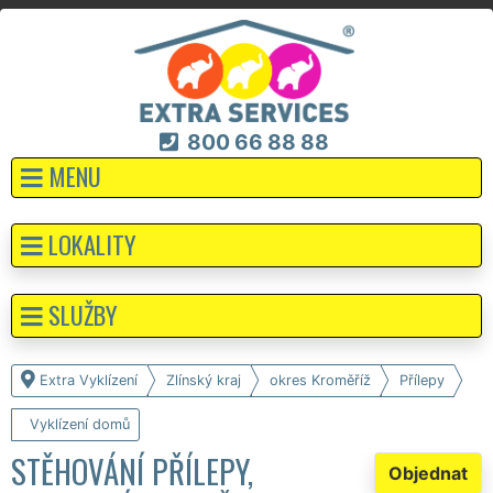
800 66 88 88
MENU
LOKALITY
SLUŽBY
Extra Vyklízení
Zlínský kraj
okres Kroměříž
Přílepy
Vyklízení domů
STĚHOVÁNÍ PŘÍLEPY,
Objednat