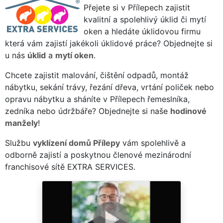
Přejete si v Přílepech zajistit
kvalitní a spolehlivý úklid či mytí
oken a hledáte úklidovou firmu
která vám zajistí jakékoli úklidové práce? Objednejte si
u nás
úklid
a
mytí oken
.
Chcete zajistit malování, čištění odpadů, montáž
nábytku, sekání trávy, řezání dřeva, vrtání poliček nebo
opravu nábytku a sháníte v Přílepech řemeslníka,
zedníka nebo údržbáře? Objednejte si naše
hodinové
manžely
!
Službu
vyklízení domů Přílepy
vám spolehlivě a
odborně zajistí a poskytnou členové mezinárodní
franchisové sítě EXTRA SERVICES.