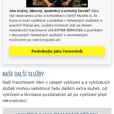
Jste zručný, šikovný, spolehlivý a ochotný člověk?
Máte
rád všestrannou práci a komunikaci s lidmi? Myslíte si, že
byste si mohl vydělávat a podnikat v řemeslných službách a
pracích? Pokud ano, využijte možnosti stát se členem
mezinárodní franchisové sítě
EXTRA SERVICES
a podnikejte
v libovolných řemeslných službách s neomezenými
možnostmi po celé Evropské unii.
Podnikejte jako řemeslník
NAŠE DALŠÍ SLUŽBY
Naši franchisanti Vám v oblasti vyklízení a a vyklízecích
služeb mohou nabídnout řadu dalších extra služeb, od
vyklízení a likvidace pozůstalosti až po vyklizení před
rekonstrukcí.