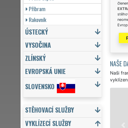
člene
Příbram
EXTR
stěhov
Rakovník
neome
Evrops
ÚSTECKÝ
VYSOČINA
ZLÍNSKÝ
NAŠE D
EVROPSKÁ UNIE
Naši fra
vyklízen
SLOVENSKO
VYKLÍZENÍ A VYKLÍZECÍ
v Kralupech nad Vltavo
STĚHOVACÍ SLUŽBY
vyklízení, a to jak pro
značkou sítě EXTRA VYK
VYKLÍZECÍ SLUŽBY
servis se zárukou kva