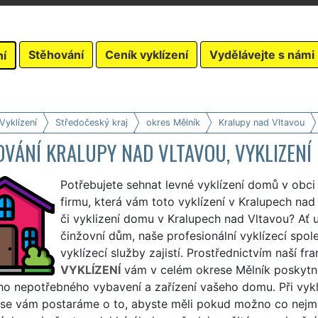
Stěhování
Ceník vyklízení
Vydělávejte s námi
ní
Vyklízení
Středočeský kraj
okres Mělník
Kralupy nad Vltavou
OVÁNÍ KRALUPY NAD VLTAVOU, VYKLIZENÍ
Potřebujete sehnat levné vyklízení domů v obci
firmu, která vám toto vyklízení v Kralupech nad V
či vyklizení domu v Kralupech nad Vltavou? Ať u
činžovní dům, naše profesionální vyklízecí spol
vyklízecí služby zajistí. Prostřednictvím naší fr
VYKLÍZENÍ
vám v celém okrese Mělník poskytne
ho nepotřebného vybavení a zařízení vašeho domu. Při vykl
 se vám postaráme o to, abyste měli pokud možno co nejmén