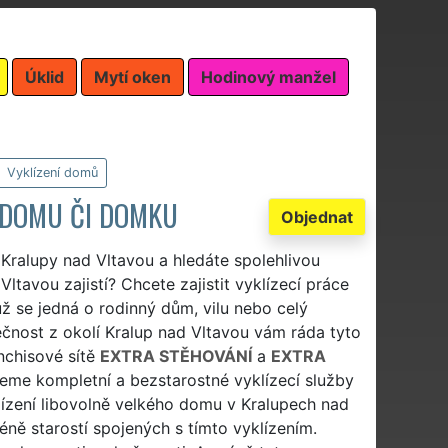
Úklid
Mytí oken
Hodinový manžel
Vyklízení domů
 DOMU ČI DOMKU
Objednat
 Kralupy nad Vltavou a hledáte spolehlivou
ltavou zajistí? Chcete zajistit vyklízecí práce
ž se jedná o rodinný dům, vilu nebo celý
ečnost z okolí Kralup nad Vltavou vám ráda tyto
anchisové sítě
EXTRA STĚHOVÁNÍ
a
EXTRA
me kompletní a bezstarostné vyklízecí služby
ízení libovolně velkého domu v Kralupech nad
ě starostí spojených s tímto vyklízením.