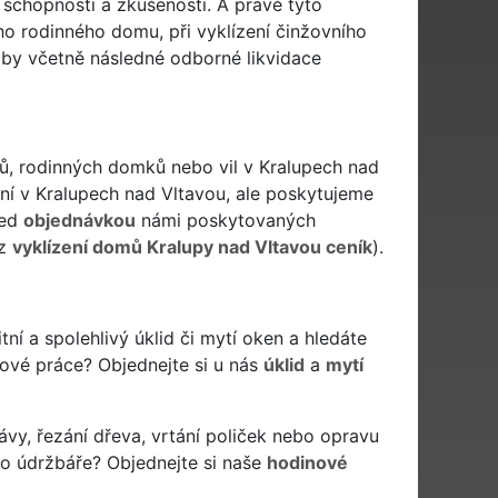
 schopnosti a zkušenosti. A právě tyto
o rodinného domu, při vyklízení činžovního
užby včetně následné odborné likvidace
mů, rodinných domků nebo vil v Kralupech nad
ení v Kralupech nad Vltavou, ale poskytujeme
řed
objednávkou
námi poskytovaných
iz
vyklízení domů Kralupy nad Vltavou ceník
).
itní a spolehlivý úklid či mytí oken a hledáte
idové práce? Objednejte si u nás
úklid
a
mytí
ávy, řezání dřeva, vrtání poliček nebo opravu
bo údržbáře? Objednejte si naše
hodinové