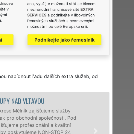
chisové
ano, využijte možnosti stát se členem
jte v
mezinárodní franchisové sítě
EXTRA
nými
SERVICES
a podnikejte v libovolných
i.
řemeslných službách s neomezenými
možnostmi po celé Evropské unii.
í
Podnikejte jako řemeslník
hou nabídnout řadu dalších extra služeb, od
.
VYKLÍZECÍ PRÁCE A SLU
Společnost EXTRA VYKLÍZENÍ z
poboček levné, přesto kvalitní
nad Vltavou a okolí. Poskytuj
osobám se zárukou kvalitně 