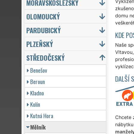
MORAVSKOSLEZSKÝ
Vyklízen
zkušenos
OLOMOUCKÝ
domu neb
veškeréh
PARDUBICKÝ
KDE PO
PLZEŇSKÝ
Naše spo
Vltavou,
STŘEDOČESKÝ
profesio
vyklízec
Benešov
DALŠÍ 
Beroun
Kladno
Kolín
Kutná Hora
Chcete z
nábytku 
Mělník
manžel