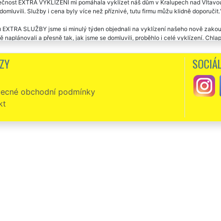
čnost EXTRA VYKLÍZENÍ mi pomáhala vyklízet náš dům v Kralupech nad Vltavou. 
domluvili. Služby i cena byly více než příznivé, tutu firmu můžu klidně doporučit.
u EXTRA SLUŽBY jsme si minulý týden objednali na vyklízení našeho nově zako
 naplánovali a přesně tak, jak jsme se domluvili, proběhlo i celé vyklízení. Chlap
pomněli a za sobotu a neděli vyklidili kompletně celý barák. Za nás dáváme jen 
ZY
SOCIÁL
a bych sem moc moc poděkovat chlapcům ze společnosti extra vyklízení, kteří n
í z našeho domu v Kralupech nad Vltavou. Jsou to velmi šikovný a pracovitý kl
ecné obchodní podmínky
to společnosti jsme si objednali vyklízení domu v Kralupech nad Vltavou. Rychlá
kt