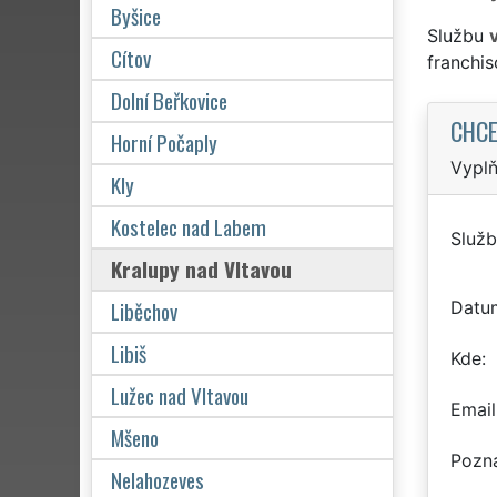
Byšice
Službu
Cítov
franchi
Dolní Beřkovice
CHCE
Horní Počaply
Vyplň
Kly
Kostelec nad Labem
Služb
Kralupy nad Vltavou
Liběchov
Datu
Libiš
Kde
Lužec nad Vltavou
Email
Mšeno
Pozn
Nelahozeves