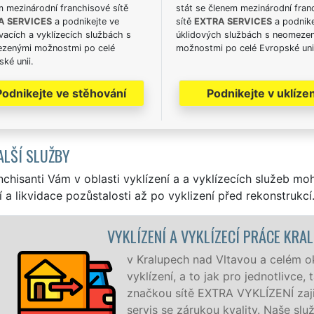
m mezinárodní franchisové sítě
stát se členem mezinárodní fran
A SERVICES
a podnikejte ve
sítě
EXTRA SERVICES
a podnike
acích a vyklízecích službách s
úklidových službách s neomeze
zenými možnostmi po celé
možnostmi po celé Evropské uni
ké unii.
Podnikejte ve stěhování
Podnikejte v uklízen
ALŠÍ SLUŽBY
nchisanti Vám v oblasti vyklízení a a vyklízecích služeb mo
í a likvidace pozůstalosti až po vyklizení před rekonstrukcí
 PRÁCE KRALUPY NAD VLTAVOU
u a celém okrese Mělník zajišťujeme služby
 jednotlivce, tak pro obchodní společnosti. Pod
LÍZENÍ zajišťujeme profesionální a kvalitní
lity. Naše služby poskytujeme NON-STOP 24