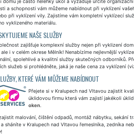
í domu je často nelehký úkol a vyžaduje určité organizační
ti a schopnosti vám můžeme nabídnout při vyklízení vašeh
o při vyklízení vily. Zajistíme vám kompletní vyklízecí sl
o vyklizeného materiálu.
SKYTUJEME NAŠE SLUŽBY
lečnost zajišťuje komplexní služby nejen při vyklizení do
 ale i v celém okrese Mělník! Nenabízíme nejlevnější vyklíz
nální, spolehlivé a kvalitní služby skutečných odborníků. P
ích služeb si prohlédněte, jaká je naše cena za vyklízení (v
SLUŽBY, KTERÉ VÁM MŮŽEME NABÍDNOUT
Přejete si v Kralupech nad Vltavou zajistit kval
úklidovou firmu která vám zajistí jakékoli úkl
oken
.
ajistit malování, čištění odpadů, montáž nábytku, sekání tr
a sháníte v Kralupech nad Vltavou řemeslníka, zedníka ne
y
!