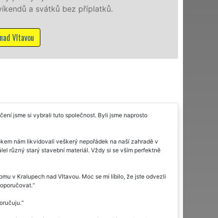
příplatků.
Mám zájem o vyklízecí prá
ní jsme si vybrali tuto společnost. Byli jsme naprosto
rokem nám likvidovali veškerý nepořádek na naší zahradě v
lel různý starý stavební materiál. Vždy si se vším perfektně
u v Kralupech nad Vltavou. Moc se mi líbilo, že jste odvezli
doporučovat.
oručuju.