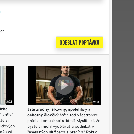
i
en.
ízíte
Jste zručný, šikovný, spolehlivý a
é zářivé
ochotný člověk?
Máte rád všestrannou
ste si
práci a komunikaci s lidmi? Myslíte si, že
lidových
byste si mohl vydělávat a podnikat v
možnosti
řemeslných službách a pracích? Pokud