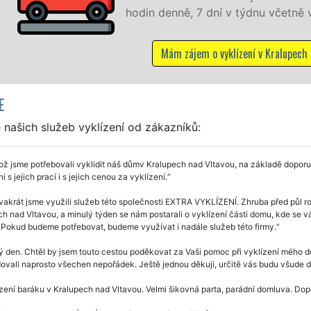
ýdnu včetně víkendů a svátků bez příplatků.
ní v Kralupech nad Vltavou
E
našich služeb vyklízení od zákazníků:
ož jsme potřebovali vyklidit náš důmv Kralupech nad Vltavou, na základě doporuče
i s jejich prací i s jejich cenou za vyklízení.
vakrát jsme využili služeb této společnosti EXTRA VYKLÍZENÍ. Zhruba před půl 
h nad Vltavou, a minulý týden se nám postarali o vyklízení části domu, kde se vá
. Pokud budeme potřebovat, budeme využívat i nadále služeb této firmy.
 den. Chtěl by jsem touto cestou poděkovat za Vaši pomoc při vyklízení mého dom
dovali naprosto všechen nepořádek. Ještě jednou děkuji, určitě vás budu všude 
zení baráku v Kralupech nad Vltavou. Velmi šikovná parta, parádní domluva. Dop