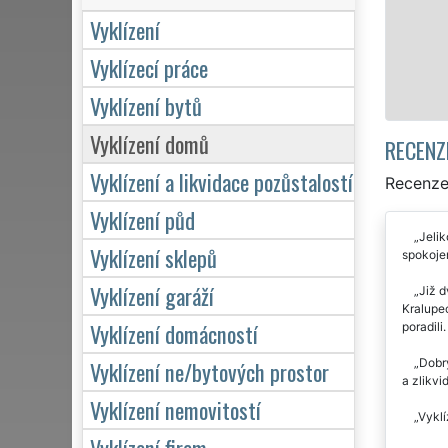
hodin denně, 7 dní v t
Vyklízení
Vyklízecí práce
Mám zájem o vyklíze
Vyklízení bytů
Vyklízení domů
RECENZ
Vyklízení a likvidace pozůstalostí
Recenze 
Vyklízení půd
Jelik
Vyklízení sklepů
spokojen
Vyklízení garáží
Již d
Kralupec
Vyklízení domácností
poradili
Dobrý
Vyklízení ne/bytových prostor
a zlikvi
Vyklízení nemovitostí
Vyklí
Vyklízení firem