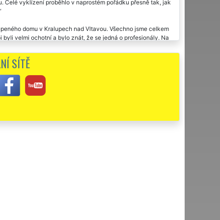
Celé vyklízení proběhlo v naprostém pořádku přesně tak, jak
upeného domu v Kralupech nad Vltavou. Všechno jsme celkem
i byli velmi ochotní a bylo znát, že se jedná o profesionály. Na
kladné hodnocení této vyklízecí firmě.
NÍ SÍTĚ
ám zajišťovaly kompletní vyklízení a likvidaci veškerého
uci. Za mě doporučuji.
 a velmi kvalitní práce, doporučujeme.