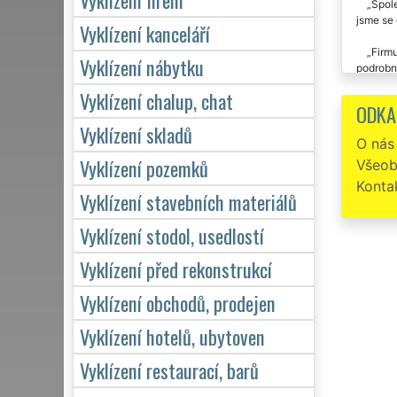
Spole
jsme se 
Vyklízení kanceláří
Firm
Vyklízení nábytku
podrobně
nic neza
Vyklízení chalup, chat
ODKA
Chtěl
Vyklízení skladů
harampád
O nás
Vyklízení pozemků
Všeob
Od té
Konta
Vyklízení stavebních materiálů
Vyklízení stodol, usedlostí
Vyklízení před rekonstrukcí
Vyklízení obchodů, prodejen
Vyklízení hotelů, ubytoven
Vyklízení restaurací, barů