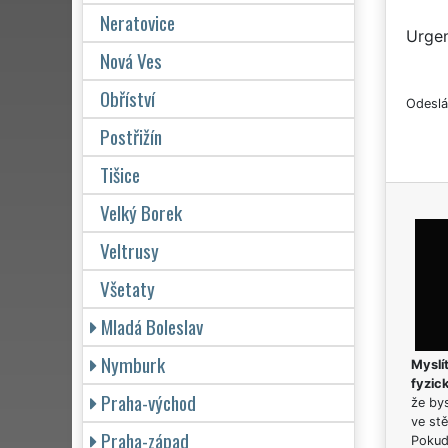
Neratovice
Urgen
Nová Ves
Obříství
Odeslá
Postřižín
Tišice
Velký Borek
Veltrusy
Všetaty
Mladá Boleslav
Nymburk
Myslít
fyzic
Praha-východ
že bys
ve stě
Praha-západ
Pokud 