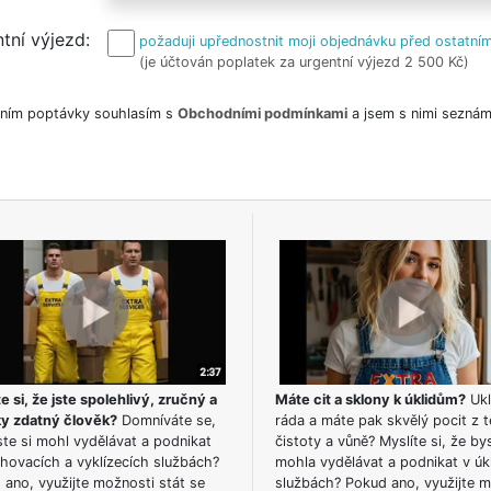
tní výjezd
požaduji upřednostnit moji objednávku před ostatním
(je účtován poplatek za urgentní výjezd 2 500 Kč)
ním poptávky souhlasím s
Obchodními podmínkami
a jsem s nimi seznám
e si, že jste spolehlivý, zručný a
Máte cit a sklony k úklidům?
Ukl
ky zdatný člověk?
Domníváte se,
ráda a máte pak skvělý pocit z t
te si mohl vydělávat a podnikat
čistoty a vůně? Myslíte si, že by
hovacích a vyklízecích službách?
mohla vydělávat a podnikat v úk
ano, využijte možnosti stát se
službách? Pokud ano, využijte 