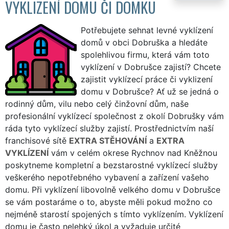
VYKLIZENÍ DOMU ČI DOMKU
Potřebujete sehnat levné vyklízení
domů v obci Dobruška a hledáte
spolehlivou firmu, která vám toto
vyklízení v Dobrušce zajistí? Chcete
zajistit vyklízecí práce či vyklizení
domu v Dobrušce? Ať už se jedná o
rodinný dům, vilu nebo celý činžovní dům, naše
profesionální vyklízecí společnost z okolí Dobrušky vám
ráda tyto vyklízecí služby zajistí. Prostřednictvím naší
franchisové sítě
EXTRA STĚHOVÁNÍ
a
EXTRA
VYKLÍZENÍ
vám v celém okrese Rychnov nad Kněžnou
poskytneme kompletní a bezstarostné vyklízecí služby
veškerého nepotřebného vybavení a zařízení vašeho
domu. Při vyklízení libovolně velkého domu v Dobrušce
se vám postaráme o to, abyste měli pokud možno co
nejméně starostí spojených s tímto vyklízením. Vyklízení
domu je často nelehký úkol a vyžaduje určité