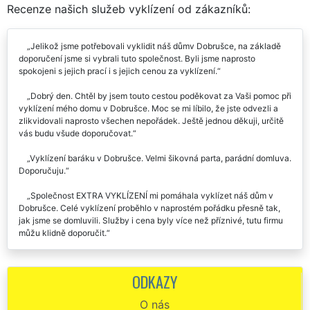
Recenze našich služeb vyklízení od zákazníků:
Jelikož jsme potřebovali vyklidit náš důmv Dobrušce, na základě
doporučení jsme si vybrali tuto společnost. Byli jsme naprosto
spokojeni s jejich prací i s jejich cenou za vyklízení.
Dobrý den. Chtěl by jsem touto cestou poděkovat za Vaši pomoc při
vyklízení mého domu v Dobrušce. Moc se mi líbilo, že jste odvezli a
zlikvidovali naprosto všechen nepořádek. Ještě jednou děkuji, určitě
vás budu všude doporučovat.
Vyklízení baráku v Dobrušce. Velmi šikovná parta, parádní domluva.
Doporučuju.
Společnost EXTRA VYKLÍZENÍ mi pomáhala vyklízet náš dům v
Dobrušce. Celé vyklízení proběhlo v naprostém pořádku přesně tak,
jak jsme se domluvili. Služby i cena byly více než příznivé, tutu firmu
můžu klidně doporučit.
Firmu EXTRA SLUŽBY jsme si minulý týden objednali na vyklízení
našeho nově zakoupeného domu v Dobrušce. Všechno jsme celkem
ODKAZY
podrobně naplánovali a přesně tak, jak jsme se domluvili, proběhlo i
celé vyklízení. Chlapi byli velmi ochotní a bylo znát, že se jedná o
O nás
profesionály. Na nic nezapomněli a za sobotu a neděli vyklidili