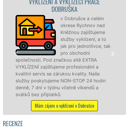
VYKLÍZENÍ A VYKLÍZECÍ PRÁCE
VY
DOBRUŠKA
v Dobrušce a celém
okrese Rychnov nad
Kněžnou zajišťujeme
služby vyklízení, a to
jak pro jednotlivce, tak
v Do
pro obchodní
jak 
polečnosti. Pod značkou sítě EXTRA
záru
YKLÍZENÍ zajišťujeme profesionální a
STOP
alitní servis se zárukou kvality. Naše
lužby poskytujeme NON-STOP 24 hodin
enně, 7 dní v týdnu včetně víkendů a
vátků bez příplatků.
Mám zájem o vyklízení v Dobrušce
RECENZE