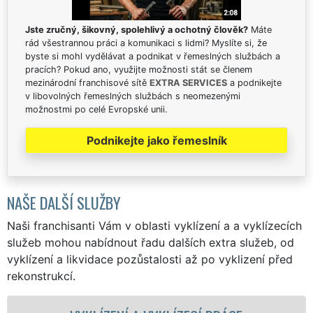
Jste zručný, šikovný, spolehlivý a ochotný člověk?
Máte
rád všestrannou práci a komunikaci s lidmi? Myslíte si, že
byste si mohl vydělávat a podnikat v řemeslných službách a
pracích? Pokud ano, využijte možnosti stát se členem
mezinárodní franchisové sítě
EXTRA SERVICES
a podnikejte
v libovolných řemeslných službách s neomezenými
možnostmi po celé Evropské unii.
Podnikejte jako řemeslník
NAŠE DALŠÍ SLUŽBY
Naši franchisanti Vám v oblasti vyklízení a a vyklízecích
služeb mohou nabídnout řadu dalších extra služeb, od
vyklízení a likvidace pozůstalosti až po vyklizení před
rekonstrukcí.