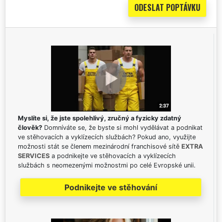
Myslíte si, že jste spolehlivý, zručný a fyzicky zdatný
člověk?
Domníváte se, že byste si mohl vydělávat a podnikat
ve stěhovacích a vyklízecích službách? Pokud ano, využijte
možnosti stát se členem mezinárodní franchisové sítě
EXTRA
SERVICES
a podnikejte ve stěhovacích a vyklízecích
službách s neomezenými možnostmi po celé Evropské unii.
Podnikejte ve stěhování