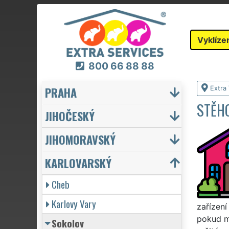
Vyklíze
800 66 88 88
PRAHA
Extra 
STĚH
JIHOČESKÝ
JIHOMORAVSKÝ
KARLOVARSKÝ
Cheb
Karlovy Vary
zařízení
pokud mo
Sokolov