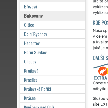
určité o
Březová
vyklízen
vyklízec
Bukovany
KDE PO
Citice
Naše spo
Dolní Rychnov
v celém 
Habartov
a kvalit
jaká je 
Horní Slavkov
DALŠÍ 
Chodov
Krajková
Kraslice
Chcete z
Královské Poříčí
nábytku
Krásno
Službu
sítě EX
Kynšperk nad Ohří