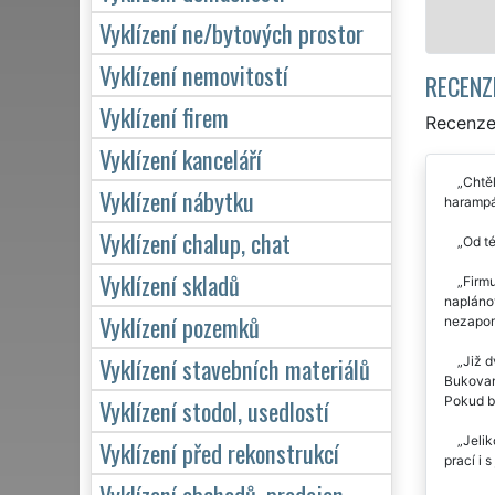
Vyklízení ne/bytových prostor
Vyklízení nemovitostí
RECENZ
Vyklízení firem
Recenze 
Vyklízení kanceláří
Chtěl
Vyklízení nábytku
harampá
Vyklízení chalup, chat
Od té
Vyklízení skladů
Firm
naplánov
Vyklízení pozemků
nezapomn
Vyklízení stavebních materiálů
Již d
Bukovane
Pokud b
Vyklízení stodol, usedlostí
Jelik
Vyklízení před rekonstrukcí
prací i 
Vyklízení obchodů, prodejen