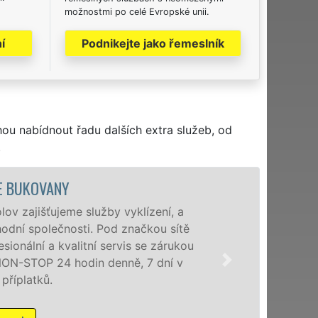
možnostmi po celé Evropské unii.
í
Podnikejte jako řemeslník
hou nabídnout řadu dalších extra služeb, od
.
VYKL
, a
Společnost EX
sítě
poboček levné,
rukou
a okolí. Posk
í v
zárukou kvali