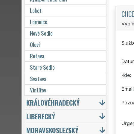
Loket
CHCE
Lomnice
Vyplň
Nové Sedlo
Služb
Oloví
Rotava
Datu
Staré Sedlo
Kde
Svatava
Vintířov
Email
KRÁLOVÉHRADECKÝ
Pozn
LIBERECKÝ
Urgen
MORAVSKOSLEZSKÝ