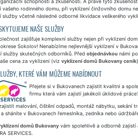
rganizační schopnosti a zkušenosti. A právě tyto zkušeno
í vašeho rodinného domu, při vyklízení činžovního domu neb
í služby včetně následné odborné likvidace veškerého vykl
SKYTUJEME NAŠE SLUŽBY
lečnost zajišťuje komplexní služby nejen při vyklizení do
okrese Sokolov! Nenabízíme nejlevnější vyklízení v Bukovan
ní služby skutečných odborníků. Před
objednávkou
námi pos
naše cena za vyklízení (viz
vyklízení domů Bukovany ceník
)
SLUŽBY, KTERÉ VÁM MŮŽEME NABÍDNOUT
Přejete si v Bukovanech zajistit kvalitní a spol
firmu která vám zajistí jakékoli úklidové práce
ajistit malování, čištění odpadů, montáž nábytku, sekání tr
 a sháníte v Bukovanech řemeslníka, zedníka nebo údržbář
vyklízení domů Bukovany
vám spolehlivě a odborně zajistí
TRA SERVICES.