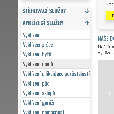
Evrops
STĚHOVACÍ SLUŽBY
VYKLÍZECÍ SLUŽBY
Vyklízení
NAŠE D
Vyklízecí práce
Naši fra
Vyklízení bytů
vyklízen
Vyklízení domů
VYK
Vyklízení a likvidace pozůstalostí
v Bukov
Vyklízení půd
to jak 
EXTRA V
Vyklízení sklepů
kvality
týdnu v
Vyklízení garáží
Vyklízení domácností