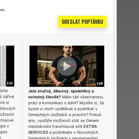
en.
ízíte
Jste zručný, šikovný, spolehlivý a
é zářivé
ochotný člověk?
Máte rád všestrannou
ste si
práci a komunikaci s lidmi? Myslíte si, že
lidových
byste si mohl vydělávat a podnikat v
možnosti
řemeslných službách a pracích? Pokud
chisové
ano, využijte možnosti stát se členem
jte v
mezinárodní franchisové sítě
EXTRA
nými
SERVICES
a podnikejte v libovolných
i.
řemeslných službách s neomezenými