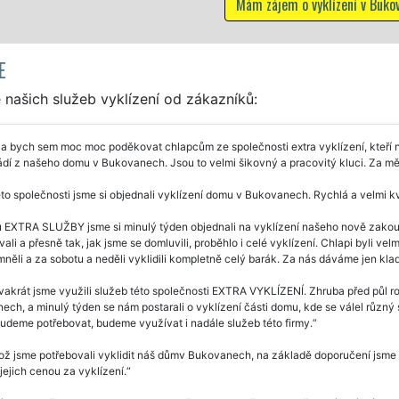
Mám zájem o vyklízení v Bukovanech
E
našich služeb vyklízení od zákazníků:
a bych sem moc moc poděkovat chlapcům ze společnosti extra vyklízení, kteří n
dí z našeho domu v Bukovanech. Jsou to velmi šikovný a pracovitý kluci. Za mě
to společnosti jsme si objednali vyklízení domu v Bukovanech. Rychlá a velmi k
u EXTRA SLUŽBY jsme si minulý týden objednali na vyklízení našeho nově za
ali a přesně tak, jak jsme se domluvili, proběhlo i celé vyklízení. Chlapi byli vel
ěli a za sobotu a neděli vyklidili kompletně celý barák. Za nás dáváme jen klad
vakrát jsme využili služeb této společnosti EXTRA VYKLÍZENÍ. Zhruba před půl 
ch, a minulý týden se nám postarali o vyklízení části domu, kde se válel různý st
udeme potřebovat, budeme využívat i nadále služeb této firmy.
ož jsme potřebovali vyklidit náš důmv Bukovanech, na základě doporučení jsme si 
s jejich cenou za vyklízení.