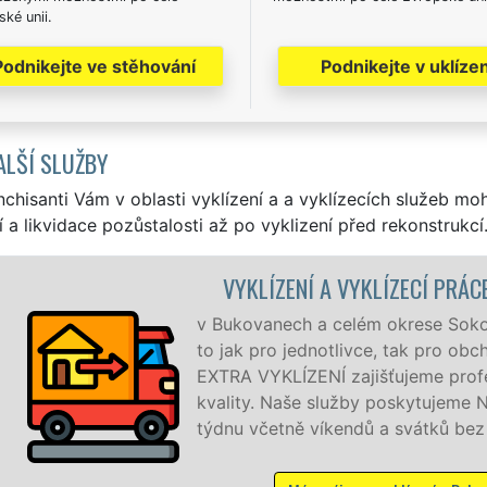
ké unii.
Podnikejte ve stěhování
Podnikejte v uklízen
ALŠÍ SLUŽBY
nchisanti Vám v oblasti vyklízení a a vyklízecích služeb mo
í a likvidace pozůstalosti až po vyklizení před rekonstrukcí
LÍZENÍ A VYKLÍZECÍ PRÁCE BUKOVANY
anech a celém okrese Sokolov zajišťujeme služby vyklízení
pro jednotlivce, tak pro obchodní společnosti. Pod značkou 
YKLÍZENÍ zajišťujeme profesionální a kvalitní servis se zá
. Naše služby poskytujeme NON-STOP 24 hodin denně, 7 dn
četně víkendů a svátků bez příplatků.