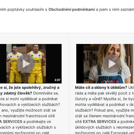
ním poptávky souhlasím s
Obchodními podmínkami
a jsem s nimi seznám
e si, že jste spolehlivý, zručný a
Máte cit a sklony k úklidům?
Ukl
ky zdatný člověk?
Domníváte se,
ráda a máte pak skvělý pocit z t
te si mohl vydělávat a podnikat
čistoty a vůně? Myslíte si, že by
hovacích a vyklízecích službách?
mohla vydělávat a podnikat v úk
ano, využijte možnosti stát se
službách? Pokud ano, využijte 
m mezinárodní franchisové sítě
stát se členem mezinárodní fran
A SERVICES
a podnikejte ve
sítě
EXTRA SERVICES
a podnike
acích a vyklízecích službách s
úklidových službách s neomeze
zenými možnostmi po celé
možnostmi po celé Evropské uni