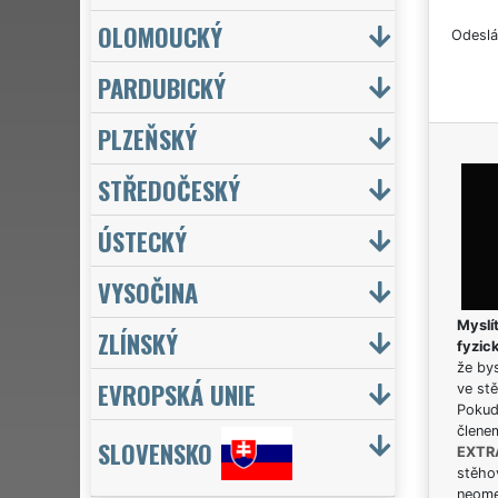
OLOMOUCKÝ
Odeslá
PARDUBICKÝ
PLZEŇSKÝ
STŘEDOČESKÝ
ÚSTECKÝ
VYSOČINA
Myslít
ZLÍNSKÝ
fyzic
že bys
EVROPSKÁ UNIE
ve stě
Pokud 
člene
SLOVENSKO
EXTR
stěhov
neome