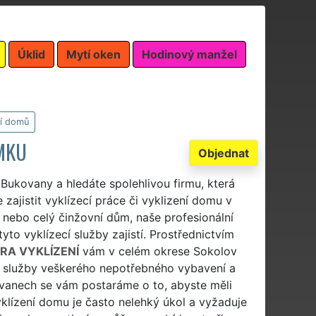
Úklid
Mytí oken
Hodinový manžel
ní domů
MKU
Objednat
Bukovany a hledáte spolehlivou firmu, která
zajistit vyklízecí práce či vyklizení domu v
 nebo celý činžovní dům, naše profesionální
to vyklízecí služby zajistí. Prostřednictvím
RA VYKLÍZENÍ
vám v celém okrese Sokolov
í služby veškerého nepotřebného vybavení a
ovanech se vám postaráme o to, abyste měli
klízení domu je často nelehký úkol a vyžaduje