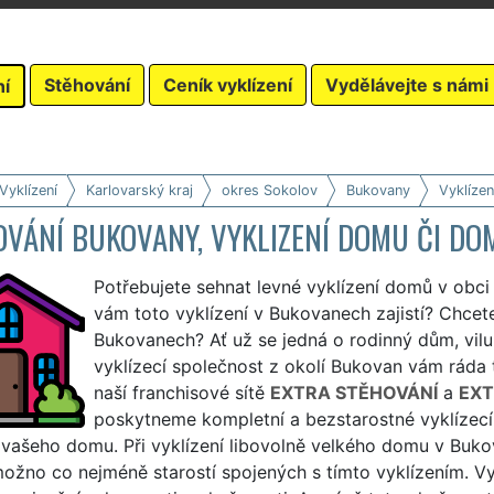
Stěhování
Ceník vyklízení
Vydělávejte s námi
ní
Vyklízení
Karlovarský kraj
okres Sokolov
Bukovany
Vyklíze
OVÁNÍ BUKOVANY, VYKLIZENÍ DOMU ČI DO
Potřebujete sehnat levné vyklízení domů v obci 
vám toto vyklízení v Bukovanech zajistí? Chcete 
Bukovanech? Ať už se jedná o rodinný dům, vilu
vyklízecí společnost z okolí Bukovan vám ráda ty
naší franchisové sítě
EXTRA STĚHOVÁNÍ
a
EXT
poskytneme kompletní a bezstarostné vyklízec
 vašeho domu. Při vyklízení libovolně velkého domu v Buk
žno co nejméně starostí spojených s tímto vyklízením. Vy