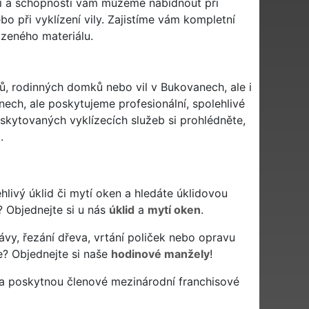
sti a schopnosti vám můžeme nabídnout při
o při vyklízení vily. Zajistíme vám kompletní
izeného materiálu.
mů, rodinných domků nebo vil v Bukovanech, ale i
ech, ale poskytujeme profesionální, spolehlivé
kytovaných vyklízecích služeb si prohlédněte,
.
ehlivý úklid či mytí oken a hledáte úklidovou
? Objednejte si u nás
úklid
a
mytí oken
.
ávy, řezání dřeva, vrtání poliček nebo opravu
e? Objednejte si naše
hodinové manžely
!
 a poskytnou členové mezinárodní franchisové