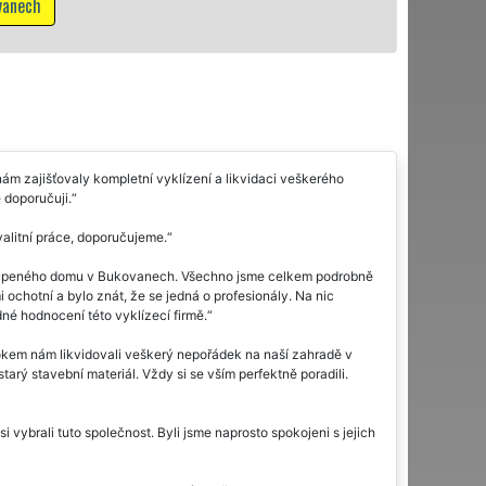
M
ám zajišťovaly kompletní vyklízení a likvidaci veškerého
 doporučuji.
valitní práce, doporučujeme.
koupeného domu v Bukovanech. Všechno jsme celkem podrobně
mi ochotní a bylo znát, že se jedná o profesionály. Na nic
né hodnocení této vyklízecí firmě.
rokem nám likvidovali veškerý nepořádek na naší zahradě v
arý stavební materiál. Vždy si se vším perfektně poradili.
vybrali tuto společnost. Byli jsme naprosto spokojeni s jejich